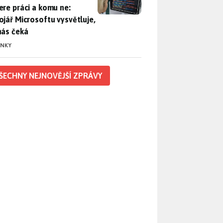
ere práci a komu ne:
ojář Microsoftu vysvětluje,
nás čeká
INKY
ŠECHNY NEJNOVĚJŠÍ ZPRÁVY