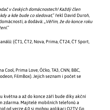
ladač v českých domácnostech! Každý člen
 kdy a kde bude co sledovat
,“ řekl David Duroň,
domácností, a dodává: „
Věřím, že do konce roku
žení
.“
nálů: (ČT1, ČT2, Nova, Prima, ČT24, ČT Sport,
ma Cool, Prima Love, Óčko, TA3, CNN, BBC,
odeon, FilmBox). Jejich seznam i počet se
 května a až do konce září bude díky akční
 zdarma. Majitelé mobilních telefonů a
oid od verze 4.0 si mohou aplikaci O2TV Go