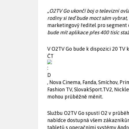
„
O2TV Go ukončí boj o televizní ov
rodiny si teď bude moct sám vybrat,
marketingový ředitel pro segment 
bude mít aplikace přes 400 tisíc sta
V O2TV Go bude k dispozici 20 TV ka
ČT
, Nova Cinema, Fanda, Smíchov, Pri
Fashion TV, SlovakSport.TV2, Nickle
mohou průběžně měnit.
Službu O2TV Go spustí O2 v průběhu
nabídce dostupná všem zákazníkům
tabletů s operačními systémy Andr