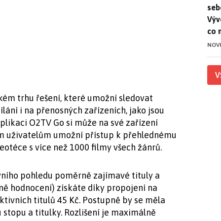
seb
Výv
co 
NOV
V
ém trhu řešení, které umožní sledovat
ílání i na přenosných zařízeních, jako jsou
plikaci O2TV Go si může na své zařízení
ým uživatelům umožní přístup k přehlednému
otéce s více než 1000 filmy všech žánrů.
vního pohledu poměrně zajímavé tituly a
ně hodnocení) získáte díky propojení na
aktivních titulů 45 Kč. Postupně by se měla
 stopu a titulky. Rozlišení je maximálně