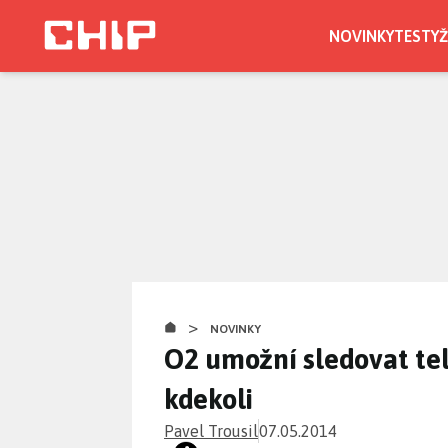
Přejít
k
NOVINKY
TESTY
Ž
hlavnímu
obsahu
>
NOVINKY
O2 umožní sledovat tele
kdekoli
Pavel Trousil
07.05.2014