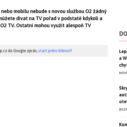
etu nebo mobilu nebude s novou službou O2 žádný
můžete dívat na TV pořad v podstatě kdykoli a
y O2 TV. Ostatní mohou využít alespoň TV
DO
Lep
hip.cz do Google zpráv,
stačí jedno kliknutí!
Lep
a W
chy
NOV
Skr
Skr
aut
ote
BEZ
Kom
Kom