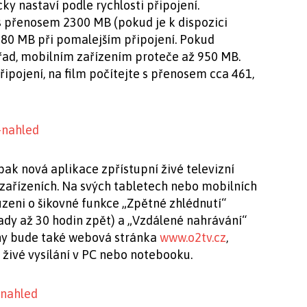
y nastaví podle rychlosti připojení.
s přenosem 2300 MB (pokud je k dispozici
1380 MB při pomalejším připojení. Pokud
řad, mobilním zařízením proteče až 950 MB.
řipojení, na film počítejte s přenosem cca 461,
pak nová aplikace zpřístupní živé televizní
h zařízeních. Na svých tabletech nebo mobilních
zeni o šikovné funkce „Zpětné zhlédnutí“
ady až 30 hodin zpět) a „Vzdálené nahrávání“
diny bude také webová stránka
www.o2tv.cz
,
živé vysílání v PC nebo notebooku.