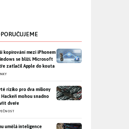
PORUČUJEME
ší kopírování mezi iPhonem a Windows se blíží. Microsoft chyt
ší kopírování mezi iPhonem
indows se blíží. Microsoft
tře zatlačil Apple do kouta
INKY
yté riziko pro dva miliony aut: Hackeři mohou snadno otevřít d
yté riziko pro dva miliony
: Hackeři mohou snadno
vřít dveře
PEČNOST
u umělá inteligence sebere práci a komu ne: Vývojář Microsoft
u umělá inteligence