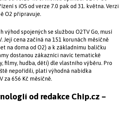
ízení s iOS od verze 7.0 pak od 31. května. Verzi
ě O2 připravuje.
šech výhod spojených se službou O2TV Go, musí
TV. Její cena začíná na 151 korunách měsíčně
rnet na doma od O2) a k základnímu balíčku
ramy dostanou zákazníci navíc tematické
 filmy, hudba, děti) dle vlastního výběru. Pro
eště nepořídili, platí výhodná nabídka
V za 656 Kč měsíčně.
hnologií od redakce Chip.cz –