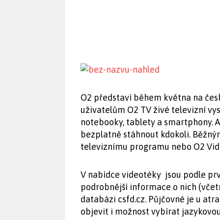
O2 představí během května na česk
uživatelům O2 TV živé televizní vys
notebooky, tablety a smartphony. A
bezplatně stáhnout kdokoli. Běžn
televiznímu programu nebo O2 Vide
V nabídce videotéky jsou podle pr
podrobnější informace o nich (včet
databázi csfd.cz. Půjčovné je u atr
objevit i možnost vybírat jazykovou