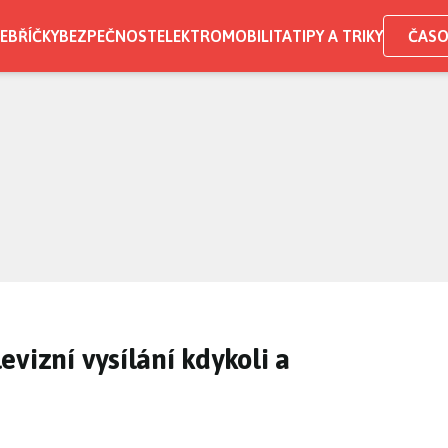
EBŘÍČKY
BEZPEČNOST
ELEKTROMOBILITA
TIPY A TRIKY
ČASO
vizní vysílání kdykoli a