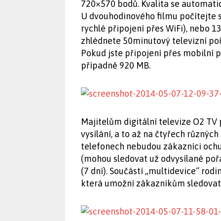
720×570 bodů. Kvalita se automatick
U dvouhodinového filmu počítejte 
rychlé připojení přes WiFi), nebo 
zhlédnete 50minutový televizní po
Pokud jste připojení přes mobilní p
případně 920 MB.
Majitelům digitální televize O2 TV 
vysílání, a to až na čtyřech různýc
telefonech nebudou zákazníci ochu
(mohou sledovat už odvysílané poř
(7 dní). Součástí „multidevice“ ro
která umožní zákazníkům sledovat 