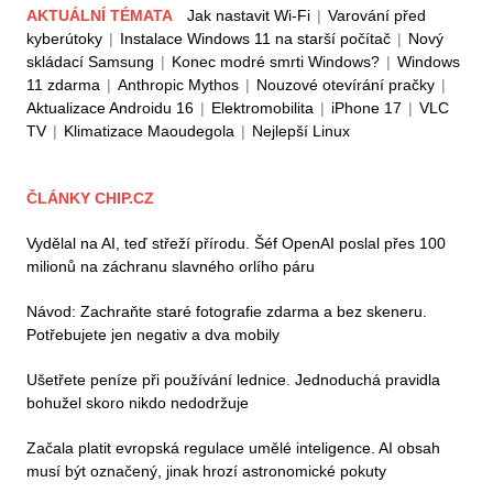
AKTUÁLNÍ TÉMATA
Jak nastavit Wi-Fi
|
Varování před
kyberútoky
|
Instalace Windows 11 na starší počítač
|
Nový
skládací Samsung
|
Konec modré smrti Windows?
|
Windows
11 zdarma
|
Anthropic Mythos
|
Nouzové otevírání pračky
|
Aktualizace Androidu 16
|
Elektromobilita
|
iPhone 17
|
VLC
TV
|
Klimatizace Maoudegola
|
Nejlepší Linux
ČLÁNKY CHIP.CZ
Vydělal na AI, teď střeží přírodu. Šéf OpenAI poslal přes 100
milionů na záchranu slavného orlího páru
Návod: Zachraňte staré fotografie zdarma a bez skeneru.
Potřebujete jen negativ a dva mobily
Ušetřete peníze při používání lednice. Jednoduchá pravidla
bohužel skoro nikdo nedodržuje
Začala platit evropská regulace umělé inteligence. AI obsah
musí být označený, jinak hrozí astronomické pokuty