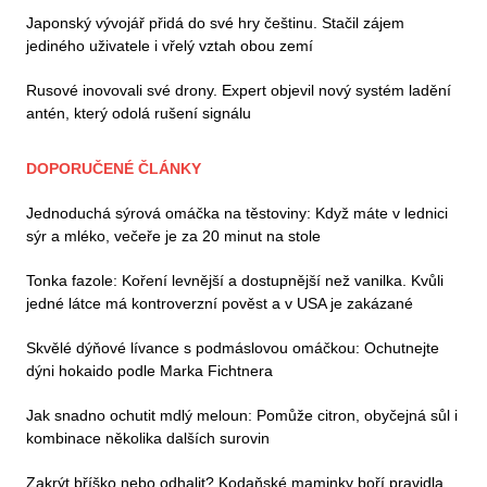
Japonský vývojář přidá do své hry češtinu. Stačil zájem
jediného uživatele i vřelý vztah obou zemí
Rusové inovovali své drony. Expert objevil nový systém ladění
antén, který odolá rušení signálu
DOPORUČENÉ ČLÁNKY
Jednoduchá sýrová omáčka na těstoviny: Když máte v lednici
sýr a mléko, večeře je za 20 minut na stole
Tonka fazole: Koření levnější a dostupnější než vanilka. Kvůli
jedné látce má kontroverzní pověst a v USA je zakázané
Skvělé dýňové lívance s podmáslovou omáčkou: Ochutnejte
dýni hokaido podle Marka Fichtnera
Jak snadno ochutit mdlý meloun: Pomůže citron, obyčejná sůl i
kombinace několika dalších surovin
Zakrýt bříško nebo odhalit? Kodaňské maminky boří pravidla