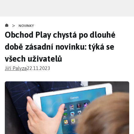
Přejít
k
hlavnímu
>
obsahu
NOVINKY
Obchod Play chystá po dlouhé
době zásadní novinku: týká se
všech uživatelů
Jiří Palyza
22.11.2023