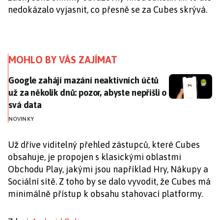
nedokázalo vyjasnit, co přesně se za Cubes skrývá.
MOHLO BY VÁS ZAJÍMAT
Google zahájí mazání neaktivních účtů už za několik d
Google zahájí mazání neaktivních účtů
už za několik dnů: pozor, abyste nepřišli o
svá data
NOVINKY
Už dříve viditelný přehled zástupců, které Cubes
obsahuje, je propojen s klasickými oblastmi
Obchodu Play, jakými jsou například Hry, Nákupy a
Sociální sítě. Z toho by se dalo vyvodit, že Cubes má
minimálně přístup k obsahu stahovací platformy.