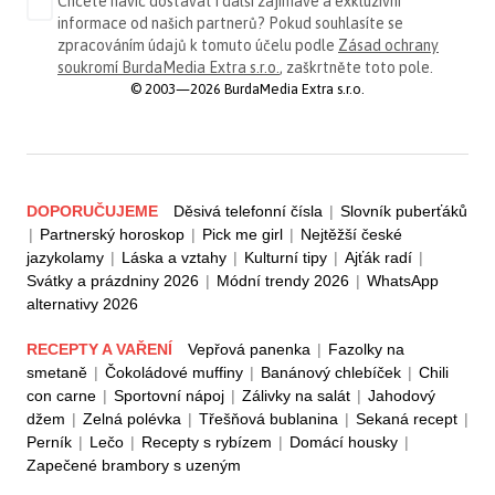
Chcete navíc dostávat i další zajímavé a exkluzivní
informace od našich partnerů? Pokud souhlasíte se
zpracováním údajů k tomuto účelu podle
Zásad ochrany
soukromí BurdaMedia Extra s.r.o.
, zaškrtněte toto pole.
© 2003—2026 BurdaMedia Extra s.r.o.
DOPORUČUJEME
Děsivá telefonní čísla
|
Slovník puberťáků
|
Partnerský horoskop
|
Pick me girl
|
Nejtěžší české
jazykolamy
|
Láska a vztahy
|
Kulturní tipy
|
Ajťák radí
|
Svátky a prázdniny 2026
|
Módní trendy 2026
|
WhatsApp
alternativy 2026
RECEPTY A VAŘENÍ
Vepřová panenka
|
Fazolky na
smetaně
|
Čokoládové muffiny
|
Banánový chlebíček
|
Chili
con carne
|
Sportovní nápoj
|
Zálivky na salát
|
Jahodový
džem
|
Zelná polévka
|
Třešňová bublanina
|
Sekaná recept
|
Perník
|
Lečo
|
Recepty s rybízem
|
Domácí housky
|
Zapečené brambory s uzeným