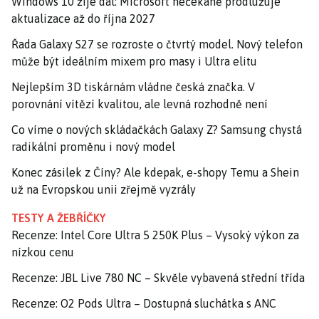
Windows 10 žije dál: Microsoft nečekaně prodlužuje
aktualizace až do října 2027
Řada Galaxy S27 se rozroste o čtvrtý model. Nový telefon
může být ideálním mixem pro masy i Ultra elitu
Nejlepším 3D tiskárnám vládne česká značka. V
porovnání vítězí kvalitou, ale levná rozhodně není
Co víme o nových skládačkách Galaxy Z? Samsung chystá
radikální proměnu i nový model
Konec zásilek z Číny? Ale kdepak, e-shopy Temu a Shein
už na Evropskou unii zřejmě vyzrály
TESTY A ŽEBŘÍČKY
Recenze: Intel Core Ultra 5 250K Plus – Vysoký výkon za
nízkou cenu
Recenze: JBL Live 780 NC – Skvěle vybavená střední třída
Recenze: O2 Pods Ultra – Dostupná sluchátka s ANC