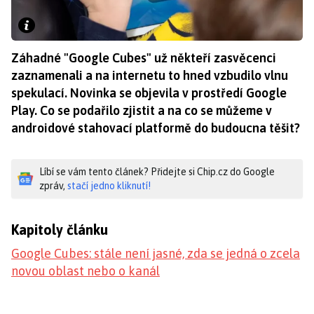
Záhadné "Google Cubes" už někteří zasvěcenci
zaznamenali a na internetu to hned vzbudilo vlnu
spekulací. Novinka se objevila v prostředí Google
Play. Co se podařilo zjistit a na co se můžeme v
androidové stahovací platformě do budoucna těšit?
Líbí se vám tento článek? Přidejte si Chip.cz do Google
zpráv,
stačí jedno kliknutí!
Kapitoly článku
Google Cubes: stále není jasné, zda se jedná o zcela
novou oblast nebo o kanál