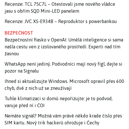
Recenze: TCL 75C7L – Otestovali jsme nového vládce
jasu s obřím SQD Mini-LED panelem
Recenze: JVC XS-E934B – Reproduktor s powerbankou
BEZPEČNOST
Bezpečnostní fiasko v OpenAI: Umělá inteligence si sama
našla cestu ven z izolovaného prostředí. Experti nad tím
žasnou
WhatsApp není jediný. Podvodníci mají nový fígl, dejte si
pozor na Signalu
Ihned si aktualizujte Windows. Microsoft opravil přes 600
chyb, dvě z nich už se zneužívají
Tuhle klimatizaci si domů nepořizujte: je to podvod,
varuje před ní i ČOI
Nemáte signál? Možná vám právě někdo krade číslo přes
SIM kartu. Nový trik hackerů ohrožuje i Čechy