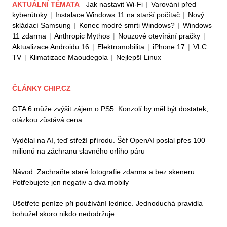
AKTUÁLNÍ TÉMATA
Jak nastavit Wi-Fi
|
Varování před
kyberútoky
|
Instalace Windows 11 na starší počítač
|
Nový
skládací Samsung
|
Konec modré smrti Windows?
|
Windows
11 zdarma
|
Anthropic Mythos
|
Nouzové otevírání pračky
|
Aktualizace Androidu 16
|
Elektromobilita
|
iPhone 17
|
VLC
TV
|
Klimatizace Maoudegola
|
Nejlepší Linux
ČLÁNKY CHIP.CZ
GTA 6 může zvýšit zájem o PS5. Konzolí by měl být dostatek,
otázkou zůstává cena
Vydělal na AI, teď střeží přírodu. Šéf OpenAI poslal přes 100
milionů na záchranu slavného orlího páru
Návod: Zachraňte staré fotografie zdarma a bez skeneru.
Potřebujete jen negativ a dva mobily
Ušetřete peníze při používání lednice. Jednoduchá pravidla
bohužel skoro nikdo nedodržuje