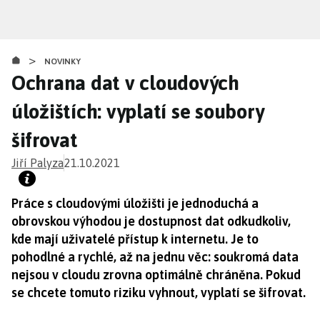
Přejít
k
hlavnímu
>
obsahu
NOVINKY
Ochrana dat v cloudových
úložištích: vyplatí se soubory
šifrovat
Jiří Palyza
21.10.2021
Práce s cloudovými úložišti je jednoduchá a
obrovskou výhodou je dostupnost dat odkudkoliv,
kde mají uživatelé přístup k internetu. Je to
pohodlné a rychlé, až na jednu věc: soukromá data
nejsou v cloudu zrovna optimálně chráněna. Pokud
se chcete tomuto riziku vyhnout, vyplatí se šifrovat.