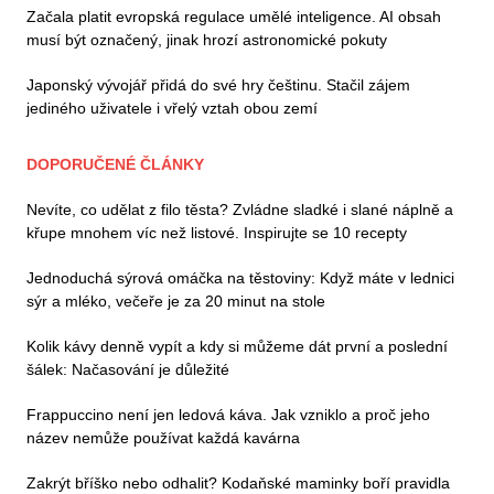
Začala platit evropská regulace umělé inteligence. AI obsah
musí být označený, jinak hrozí astronomické pokuty
Japonský vývojář přidá do své hry češtinu. Stačil zájem
jediného uživatele i vřelý vztah obou zemí
DOPORUČENÉ ČLÁNKY
Nevíte, co udělat z filo těsta? Zvládne sladké i slané náplně a
křupe mnohem víc než listové. Inspirujte se 10 recepty
Jednoduchá sýrová omáčka na těstoviny: Když máte v lednici
sýr a mléko, večeře je za 20 minut na stole
Kolik kávy denně vypít a kdy si můžeme dát první a poslední
šálek: Načasování je důležité
Frappuccino není jen ledová káva. Jak vzniklo a proč jeho
název nemůže používat každá kavárna
Zakrýt bříško nebo odhalit? Kodaňské maminky boří pravidla