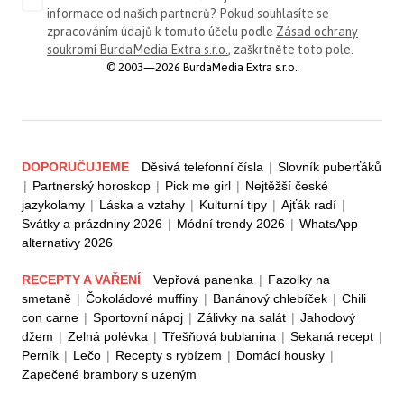
informace od našich partnerů? Pokud souhlasíte se
zpracováním údajů k tomuto účelu podle
Zásad ochrany
soukromí BurdaMedia Extra s.r.o.
, zaškrtněte toto pole.
© 2003—2026 BurdaMedia Extra s.r.o.
DOPORUČUJEME
Děsivá telefonní čísla
|
Slovník puberťáků
|
Partnerský horoskop
|
Pick me girl
|
Nejtěžší české
jazykolamy
|
Láska a vztahy
|
Kulturní tipy
|
Ajťák radí
|
Svátky a prázdniny 2026
|
Módní trendy 2026
|
WhatsApp
alternativy 2026
RECEPTY A VAŘENÍ
Vepřová panenka
|
Fazolky na
smetaně
|
Čokoládové muffiny
|
Banánový chlebíček
|
Chili
con carne
|
Sportovní nápoj
|
Zálivky na salát
|
Jahodový
džem
|
Zelná polévka
|
Třešňová bublanina
|
Sekaná recept
|
Perník
|
Lečo
|
Recepty s rybízem
|
Domácí housky
|
Zapečené brambory s uzeným