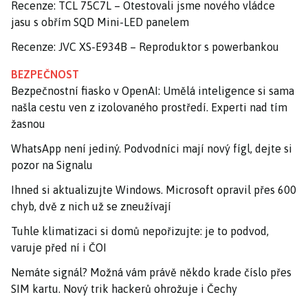
Recenze: TCL 75C7L – Otestovali jsme nového vládce
jasu s obřím SQD Mini-LED panelem
Recenze: JVC XS-E934B – Reproduktor s powerbankou
BEZPEČNOST
Bezpečnostní fiasko v OpenAI: Umělá inteligence si sama
našla cestu ven z izolovaného prostředí. Experti nad tím
žasnou
WhatsApp není jediný. Podvodníci mají nový fígl, dejte si
pozor na Signalu
Ihned si aktualizujte Windows. Microsoft opravil přes 600
chyb, dvě z nich už se zneužívají
Tuhle klimatizaci si domů nepořizujte: je to podvod,
varuje před ní i ČOI
Nemáte signál? Možná vám právě někdo krade číslo přes
SIM kartu. Nový trik hackerů ohrožuje i Čechy