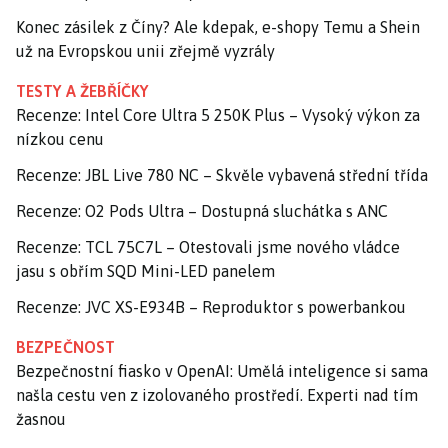
Konec zásilek z Číny? Ale kdepak, e-shopy Temu a Shein
už na Evropskou unii zřejmě vyzrály
TESTY A ŽEBŘÍČKY
Recenze: Intel Core Ultra 5 250K Plus – Vysoký výkon za
nízkou cenu
Recenze: JBL Live 780 NC – Skvěle vybavená střední třída
Recenze: O2 Pods Ultra – Dostupná sluchátka s ANC
Recenze: TCL 75C7L – Otestovali jsme nového vládce
jasu s obřím SQD Mini-LED panelem
Recenze: JVC XS-E934B – Reproduktor s powerbankou
BEZPEČNOST
Bezpečnostní fiasko v OpenAI: Umělá inteligence si sama
našla cestu ven z izolovaného prostředí. Experti nad tím
žasnou