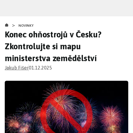
Přejít
k
hlavnímu
>
obsahu
NOVINKY
Konec ohňostrojů v Česku?
Zkontrolujte si mapu
ministerstva zemědělství
Jakub Fišer
01.12.2025