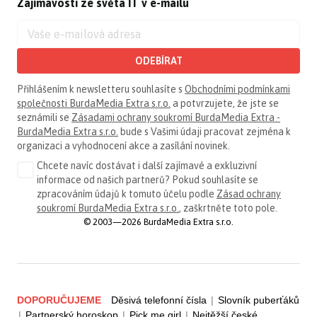
Zajímavosti ze světa IT v e-mailu
ODEBÍRAT
Přihlášením k newsletteru souhlasíte s
Obchodními podmínkami
společnosti BurdaMedia Extra s.r.o.
a potvrzujete, že jste se
seznámili se
Zásadami ochrany soukromí BurdaMedia Extra -
BurdaMedia Extra s.r.o.
bude s Vašimi údaji pracovat zejména k
organizaci a vyhodnocení akce a zasílání novinek.
Chcete navíc dostávat i další zajímavé a exkluzivní
informace od našich partnerů? Pokud souhlasíte se
zpracováním údajů k tomuto účelu podle
Zásad ochrany
soukromí BurdaMedia Extra s.r.o.
, zaškrtněte toto pole.
© 2003—2026 BurdaMedia Extra s.r.o.
DOPORUČUJEME
Děsivá telefonní čísla
|
Slovník puberťáků
|
Partnerský horoskop
|
Pick me girl
|
Nejtěžší české