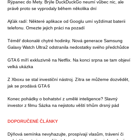
Rýpanec do Mety. Brýle DuckDuckGo neumí vůbec nic, ale
právě proto se vyprodaly během několika dní
Ajťák radí: Některé aplikace od Googlu umí vyždímat baterii
telefonu. Omezte jejich práci na pozadí
Téměř dokonalé chytré hodinky. Nová generace Samsung
Galaxy Watch Ultra2 odstranila nedostatky svého předchůdce
GTA 6 míří exkluzivně na Netflix. Na konci srpna se tam objeví
velká ukázka
Z Xboxu se stal investiční nástroj. Zítra se můžeme dozvědět,
jak se prodává GTA 6
Konec pohádky o bohatství z umělé inteligence? Slavný
investor z filmu Sázka na nejistotu věští trhům drsný pád
DOPORUČENÉ ČLÁNKY
Dýňová semínka nevyhazujte, prospívají vlasům, trávení či