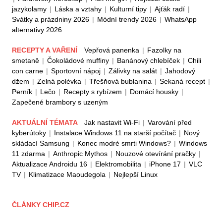
jazykolamy
|
Láska a vztahy
|
Kulturní tipy
|
Ajťák radí
|
Svátky a prázdniny 2026
|
Módní trendy 2026
|
WhatsApp
alternativy 2026
RECEPTY A VAŘENÍ
Vepřová panenka
|
Fazolky na
smetaně
|
Čokoládové muffiny
|
Banánový chlebíček
|
Chili
con carne
|
Sportovní nápoj
|
Zálivky na salát
|
Jahodový
džem
|
Zelná polévka
|
Třešňová bublanina
|
Sekaná recept
|
Perník
|
Lečo
|
Recepty s rybízem
|
Domácí housky
|
Zapečené brambory s uzeným
AKTUÁLNÍ TÉMATA
Jak nastavit Wi-Fi
|
Varování před
kyberútoky
|
Instalace Windows 11 na starší počítač
|
Nový
skládací Samsung
|
Konec modré smrti Windows?
|
Windows
11 zdarma
|
Anthropic Mythos
|
Nouzové otevírání pračky
|
Aktualizace Androidu 16
|
Elektromobilita
|
iPhone 17
|
VLC
TV
|
Klimatizace Maoudegola
|
Nejlepší Linux
ČLÁNKY CHIP.CZ