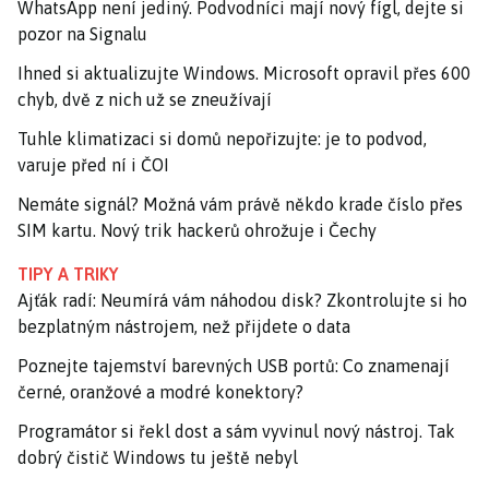
WhatsApp není jediný. Podvodníci mají nový fígl, dejte si
pozor na Signalu
Ihned si aktualizujte Windows. Microsoft opravil přes 600
chyb, dvě z nich už se zneužívají
Tuhle klimatizaci si domů nepořizujte: je to podvod,
varuje před ní i ČOI
Nemáte signál? Možná vám právě někdo krade číslo přes
SIM kartu. Nový trik hackerů ohrožuje i Čechy
TIPY A TRIKY
Ajťák radí: Neumírá vám náhodou disk? Zkontrolujte si ho
bezplatným nástrojem, než přijdete o data
Poznejte tajemství barevných USB portů: Co znamenají
černé, oranžové a modré konektory?
Programátor si řekl dost a sám vyvinul nový nástroj. Tak
dobrý čistič Windows tu ještě nebyl