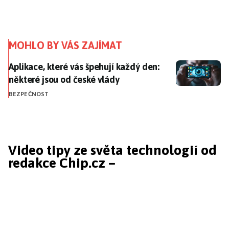
MOHLO BY VÁS ZAJÍMAT
Aplikace, které vás špehují každý den: některé jsou o
Aplikace, které vás špehují každý den:
některé jsou od české vlády
BEZPEČNOST
Video tipy ze světa technologií od
redakce Chip.cz –