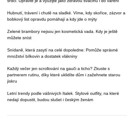
srdci. Upravte je a využijte jako zdravou svačinu i do vaření
Hubnutí, trávení i chutě na sladké. Víme, kdy skořice, zázvor a
bobkový list opravdu pomáhají a kdy jde o mýty
Zelené brambory nejsou jen kosmetická vada. Kdy je ještě
můžete sníst
Snídaně, která zasytí na celé dopoledne: Pomůže správné
množství bílkovin a dostatek vlákniny
Každý večer jen scrollování na gauči a ticho? Zkuste s
partnerem rutinu, díky které uklidíte dům i zažehnete starou
jiskru
Letní trendy podle vášnivých Italek. Stylové outfity, na které
nedají dopustit, budou slušet i českým ženám