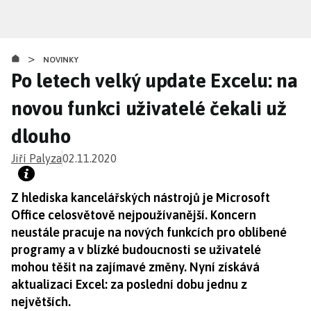
Přejít
k
hlavnímu
>
obsahu
NOVINKY
Po letech velký update Excelu: na
novou funkci uživatelé čekali už
dlouho
Jiří Palyza
02.11.2020
Z hlediska kancelářských nástrojů je Microsoft
Office celosvětově nejpoužívanější. Koncern
neustále pracuje na nových funkcích pro oblíbené
programy a v blízké budoucnosti se uživatelé
mohou těšit na zajímavé změny. Nyní získává
aktualizaci Excel: za poslední dobu jednu z
největších.