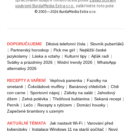
soukromí BurdaMedia Extra s.r.o.
, zaškrtněte toto pole.
© 2003—2026 BurdaMedia Extra s.r.o.
DOPORUČUJEME
Děsivá telefonní čísla
|
Slovník puberťáků
|
Partnerský horoskop
|
Pick me girl
|
Nejtěžší české
jazykolamy
|
Láska a vztahy
|
Kulturní tipy
|
Ajťák radí
|
Svátky a prázdniny 2026
|
Módní trendy 2026
|
WhatsApp
alternativy 2026
RECEPTY A VAŘENÍ
Vepřová panenka
|
Fazolky na
smetaně
|
Čokoládové muffiny
|
Banánový chlebíček
|
Chili
con carne
|
Sportovní nápoj
|
Zálivky na salát
|
Jahodový
džem
|
Zelná polévka
|
Třešňová bublanina
|
Sekaná recept
|
Perník
|
Lečo
|
Recepty s rybízem
|
Domácí housky
|
Zapečené brambory s uzeným
AKTUÁLNÍ TÉMATA
Jak nastavit Wi-Fi
|
Varování před
kyberútoky
|
Instalace Windows 11 na starší počítač
|
Nový