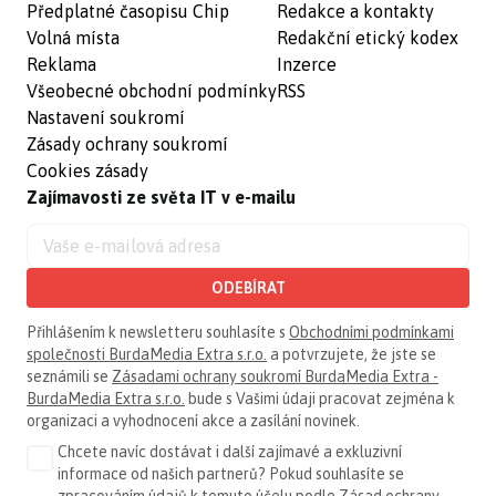
Předplatné časopisu Chip
Redakce a kontakty
Volná místa
Redakční etický kodex
Reklama
Inzerce
Všeobecné obchodní podmínky
RSS
Nastavení soukromí
Zásady ochrany soukromí
Cookies zásady
Zajímavosti ze světa IT v e-mailu
ODEBÍRAT
Přihlášením k newsletteru souhlasíte s
Obchodními podmínkami
společnosti BurdaMedia Extra s.r.o.
a potvrzujete, že jste se
seznámili se
Zásadami ochrany soukromí BurdaMedia Extra -
BurdaMedia Extra s.r.o.
bude s Vašimi údaji pracovat zejména k
organizaci a vyhodnocení akce a zasílání novinek.
Chcete navíc dostávat i další zajímavé a exkluzivní
informace od našich partnerů? Pokud souhlasíte se
zpracováním údajů k tomuto účelu podle
Zásad ochrany