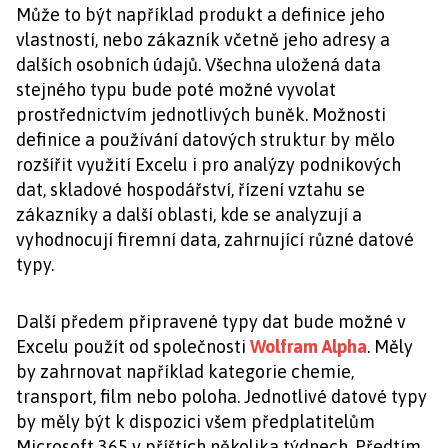
Může to být například produkt a definice jeho
vlastností, nebo zákazník včetně jeho adresy a
dalších osobních údajů. Všechna uložená data
stejného typu bude poté možné vyvolat
prostřednictvím jednotlivých buněk. Možnosti
definice a používání datových struktur by mělo
rozšířit využití Excelu i pro analýzy podnikových
dat, skladové hospodářství, řízení vztahu se
zákazníky a další oblasti, kde se analyzují a
vyhodnocují firemní data, zahrnující různé datové
typy.
Další předem připravené typy dat bude možné v
Excelu použít od společnosti
Wolfram Alpha
. Měly
by zahrnovat například kategorie chemie,
transport, film nebo poloha. Jednotlivé datové typy
by měly být k dispozici všem předplatitelům
Microsoft 365 v příštích několika týdnech. Předtím