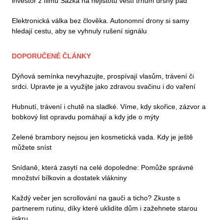
investor z filmu Sázka na nejistotu věští trhům drsný pád
Elektronická válka bez člověka. Autonomní drony si samy
hledají cestu, aby se vyhnuly rušení signálu
DOPORUČENÉ ČLÁNKY
Dýňová semínka nevyhazujte, prospívají vlasům, trávení či
srdci. Upravte je a využijte jako zdravou svačinu i do vaření
Hubnutí, trávení i chutě na sladké. Víme, kdy skořice, zázvor a
bobkový list opravdu pomáhají a kdy jde o mýty
Zelené brambory nejsou jen kosmetická vada. Kdy je ještě
můžete sníst
Snídaně, která zasytí na celé dopoledne: Pomůže správné
množství bílkovin a dostatek vlákniny
Každý večer jen scrollování na gauči a ticho? Zkuste s
partnerem rutinu, díky které uklidíte dům i zažehnete starou
jiskru