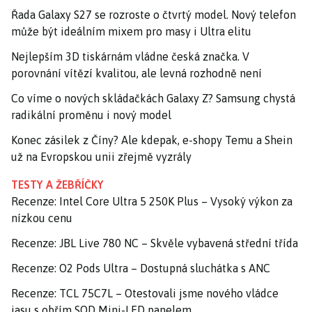
Řada Galaxy S27 se rozroste o čtvrtý model. Nový telefon
může být ideálním mixem pro masy i Ultra elitu
Nejlepším 3D tiskárnám vládne česká značka. V
porovnání vítězí kvalitou, ale levná rozhodně není
Co víme o nových skládačkách Galaxy Z? Samsung chystá
radikální proměnu i nový model
Konec zásilek z Číny? Ale kdepak, e-shopy Temu a Shein
už na Evropskou unii zřejmě vyzrály
TESTY A ŽEBŘÍČKY
Recenze: Intel Core Ultra 5 250K Plus – Vysoký výkon za
nízkou cenu
Recenze: JBL Live 780 NC – Skvěle vybavená střední třída
Recenze: O2 Pods Ultra – Dostupná sluchátka s ANC
Recenze: TCL 75C7L – Otestovali jsme nového vládce
jasu s obřím SQD Mini-LED panelem