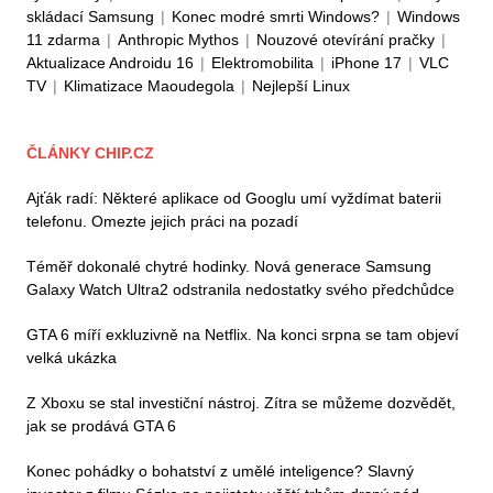
skládací Samsung
|
Konec modré smrti Windows?
|
Windows
11 zdarma
|
Anthropic Mythos
|
Nouzové otevírání pračky
|
Aktualizace Androidu 16
|
Elektromobilita
|
iPhone 17
|
VLC
TV
|
Klimatizace Maoudegola
|
Nejlepší Linux
ČLÁNKY CHIP.CZ
Ajťák radí: Některé aplikace od Googlu umí vyždímat baterii
telefonu. Omezte jejich práci na pozadí
Téměř dokonalé chytré hodinky. Nová generace Samsung
Galaxy Watch Ultra2 odstranila nedostatky svého předchůdce
GTA 6 míří exkluzivně na Netflix. Na konci srpna se tam objeví
velká ukázka
Z Xboxu se stal investiční nástroj. Zítra se můžeme dozvědět,
jak se prodává GTA 6
Konec pohádky o bohatství z umělé inteligence? Slavný