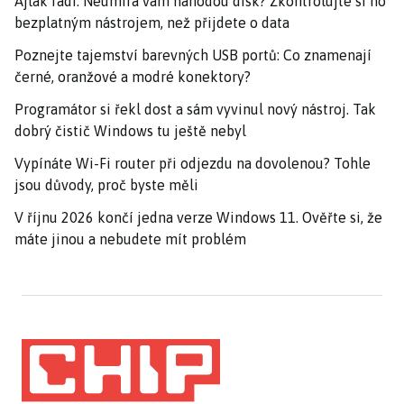
Ajťák radí: Neumírá vám náhodou disk? Zkontrolujte si ho
bezplatným nástrojem, než přijdete o data
Poznejte tajemství barevných USB portů: Co znamenají
černé, oranžové a modré konektory?
Programátor si řekl dost a sám vyvinul nový nástroj. Tak
dobrý čistič Windows tu ještě nebyl
Vypínáte Wi-Fi router při odjezdu na dovolenou? Tohle
jsou důvody, proč byste měli
V říjnu 2026 končí jedna verze Windows 11. Ověřte si, že
máte jinou a nebudete mít problém