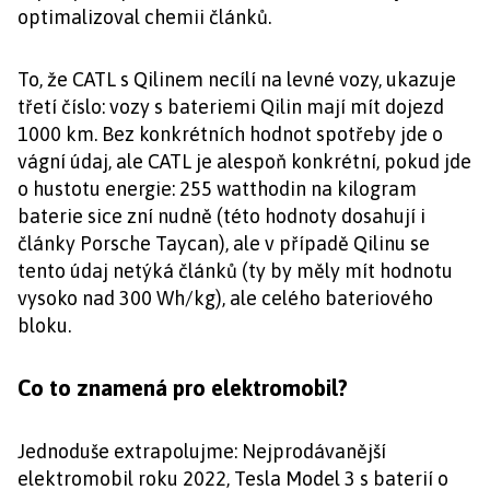
optimalizoval chemii článků.
To, že CATL s Qilinem necílí na levné vozy, ukazuje
třetí číslo: vozy s bateriemi Qilin mají mít dojezd
1000 km. Bez konkrétních hodnot spotřeby jde o
vágní údaj, ale CATL je alespoň konkrétní, pokud jde
o hustotu energie: 255 watthodin na kilogram
baterie sice zní nudně (této hodnoty dosahují i
články Porsche Taycan), ale v případě Qilinu se
tento údaj netýká článků (ty by měly mít hodnotu
vysoko nad 300 Wh/kg), ale celého bateriového
bloku.
Co to znamená pro elektromobil?
Jednoduše extrapolujme: Nejprodávanější
elektromobil roku 2022, Tesla Model 3 s baterií o