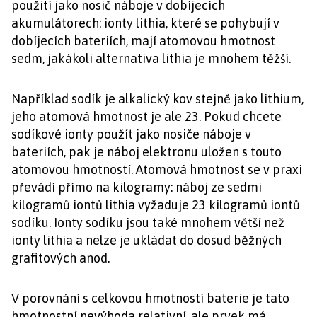
použití jako nosič náboje v dobíjecích
akumulátorech: ionty lithia, které se pohybují v
dobíjecích bateriích, mají atomovou hmotnost
sedm, jakákoli alternativa lithia je mnohem těžší.
Například sodík je alkalický kov stejně jako lithium,
jeho atomová hmotnost je ale 23. Pokud chcete
sodíkové ionty použít jako nosiče náboje v
bateriích, pak je náboj elektronu uložen s touto
atomovou hmotností. Atomová hmotnost se v praxi
převádí přímo na kilogramy: náboj ze sedmi
kilogramů iontů lithia vyžaduje 23 kilogramů iontů
sodíku. Ionty sodíku jsou také mnohem větší než
ionty lithia a nelze je ukládat do dosud běžných
grafitových anod.
V porovnání s celkovou hmotností baterie je tato
hmotnostní nevýhoda relativní, ale prvek má