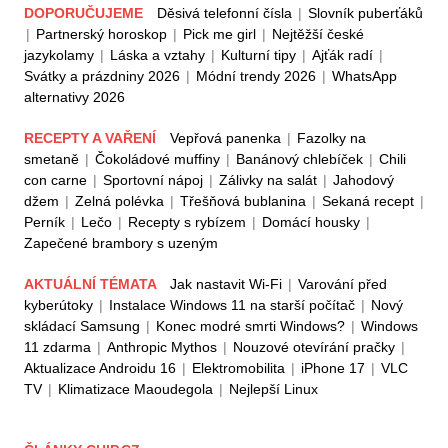
DOPORUČUJEME
Děsivá telefonní čísla
|
Slovník puberťáků
|
Partnerský horoskop
|
Pick me girl
|
Nejtěžší české
jazykolamy
|
Láska a vztahy
|
Kulturní tipy
|
Ajťák radí
|
Svátky a prázdniny 2026
|
Módní trendy 2026
|
WhatsApp
alternativy 2026
RECEPTY A VAŘENÍ
Vepřová panenka
|
Fazolky na
smetaně
|
Čokoládové muffiny
|
Banánový chlebíček
|
Chili
con carne
|
Sportovní nápoj
|
Zálivky na salát
|
Jahodový
džem
|
Zelná polévka
|
Třešňová bublanina
|
Sekaná recept
|
Perník
|
Lečo
|
Recepty s rybízem
|
Domácí housky
|
Zapečené brambory s uzeným
AKTUÁLNÍ TÉMATA
Jak nastavit Wi-Fi
|
Varování před
kyberútoky
|
Instalace Windows 11 na starší počítač
|
Nový
skládací Samsung
|
Konec modré smrti Windows?
|
Windows
11 zdarma
|
Anthropic Mythos
|
Nouzové otevírání pračky
|
Aktualizace Androidu 16
|
Elektromobilita
|
iPhone 17
|
VLC
TV
|
Klimatizace Maoudegola
|
Nejlepší Linux