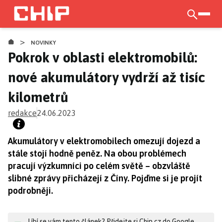
Přejít
k
otevří
hlavnímu
>
obsahu
NOVINKY
Pokrok v oblasti elektromobilů:
nové akumulátory vydrží až tisíc
kilometrů
redakce
24.06.2023
Akumulátory v elektromobilech omezují dojezd a
stále stojí hodně peněz. Na obou problémech
pracují výzkumníci po celém světě – obzvláště
slibné zprávy přicházejí z Číny. Pojďme si je projít
podrobněji.
Líbí se vám tento článek? Přidejte si Chip.cz do Google