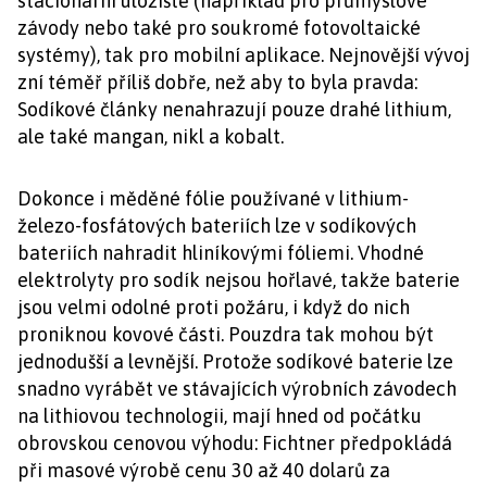
stacionární úložiště (například pro průmyslové
závody nebo také pro soukromé fotovoltaické
systémy), tak pro mobilní aplikace. Nejnovější vývoj
zní téměř příliš dobře, než aby to byla pravda:
Sodíkové články nenahrazují pouze drahé lithium,
ale také mangan, nikl a kobalt.
Dokonce i měděné fólie používané v lithium-
železo-fosfátových bateriích lze v sodíkových
bateriích nahradit hliníkovými fóliemi. Vhodné
elektrolyty pro sodík nejsou hořlavé, takže baterie
jsou velmi odolné proti požáru, i když do nich
proniknou kovové části. Pouzdra tak mohou být
jednodušší a levnější. Protože sodíkové baterie lze
snadno vyrábět ve stávajících výrobních závodech
na lithiovou technologii, mají hned od počátku
obrovskou cenovou výhodu: Fichtner předpokládá
při masové výrobě cenu 30 až 40 dolarů za