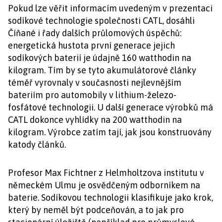
Pokud lze věřit informacím uvedeným v prezentaci
sodíkové technologie společnosti CATL, dosáhli
Číňané i řady dalších průlomových úspěchů:
energetická hustota první generace jejich
sodíkových baterií je údajně 160 watthodin na
kilogram. Tím by se tyto akumulátorové články
téměř vyrovnaly v současnosti nejlevnějším
bateriím pro automobily v lithium-železo-
fosfátové technologii. U další generace výrobků má
CATL dokonce vyhlídky na 200 watthodin na
kilogram. Výrobce zatím tají, jak jsou konstruovány
katody článků.
Profesor Max Fichtner z Helmholtzova institutu v
německém Ulmu je osvědčeným odborníkem na
baterie. Sodíkovou technologii klasifikuje jako krok,
který by neměl být podceňován, a to jak pro