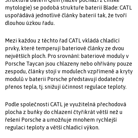
mytologie) se podobá struktuře baterií Blade: CATL
uspořádává jednotlivé články baterií tak, že tvoří
dlouhou úzkou řadu.
Mezi každou z těchto řad CATL vkládá chladící
prvky, které temperují bateriové články ze dvou
největších ploch. Pro srovnání: bateriové moduly v
Porsche Taycan jsou chlazeny nebo ohřívány pouze
zespodu, články stojí v modulech vzpřímeně a kryty
modulů v baterii Porsche představují dodatečný
přenos tepla, tj. snižují účinnost regulace teploty.
Podle společnosti CATL je využitelná přechodová
plocha z buňky do chlazení čtyřikrát větší než u
řešení Porsche a umožňuje mnohem rychlejší
regulaci teploty a větší chladicí výkon.