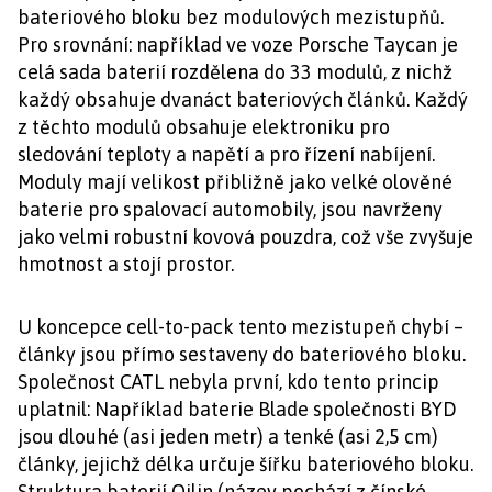
bateriového bloku bez modulových mezistupňů.
Pro srovnání: například ve voze Porsche Taycan je
celá sada baterií rozdělena do 33 modulů, z nichž
každý obsahuje dvanáct bateriových článků. Každý
z těchto modulů obsahuje elektroniku pro
sledování teploty a napětí a pro řízení nabíjení.
Moduly mají velikost přibližně jako velké olověné
baterie pro spalovací automobily, jsou navrženy
jako velmi robustní kovová pouzdra, což vše zvyšuje
hmotnost a stojí prostor.
U koncepce cell-to-pack tento mezistupeň chybí –
články jsou přímo sestaveny do bateriového bloku.
Společnost CATL nebyla první, kdo tento princip
uplatnil: Například baterie Blade společnosti BYD
jsou dlouhé (asi jeden metr) a tenké (asi 2,5 cm)
články, jejichž délka určuje šířku bateriového bloku.
Struktura baterií Qilin (název pochází z čínské