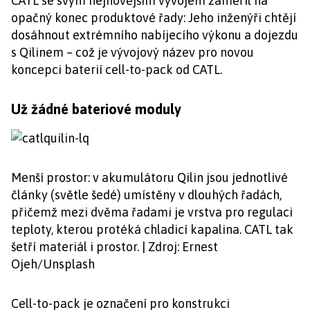
CATL se svým nejnovějším vývojem zaměřil na
opačný konec produktové řady: Jeho inženýři chtějí
dosáhnout extrémního nabíjecího výkonu a dojezdu
s Qilinem – což je vývojový název pro novou
koncepci baterií cell-to-pack od CATL.
Už žádné bateriové moduly
Menší prostor: v akumulátoru Qilin jsou jednotlivé
články (světle šedé) umístěny v dlouhých řadách,
přičemž mezi dvěma řadami je vrstva pro regulaci
teploty, kterou protéká chladicí kapalina. CATL tak
šetří materiál i prostor. | Zdroj: Ernest
Ojeh/Unsplash
Cell-to-pack je označení pro konstrukci