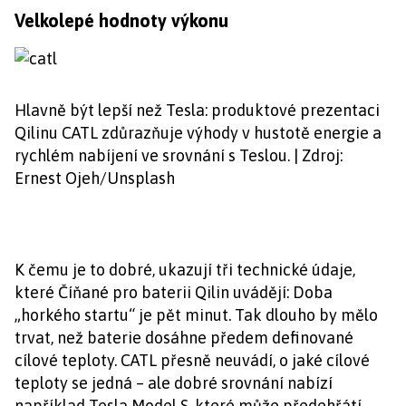
Velkolepé hodnoty výkonu
Hlavně být lepší než Tesla: produktové prezentaci
Qilinu CATL zdůrazňuje výhody v hustotě energie a
rychlém nabíjení ve srovnání s Teslou. | Zdroj:
Ernest Ojeh/Unsplash
K čemu je to dobré, ukazují tři technické údaje,
které Číňané pro baterii Qilin uvádějí: Doba
„horkého startu“ je pět minut. Tak dlouho by mělo
trvat, než baterie dosáhne předem definované
cílové teploty. CATL přesně neuvádí, o jaké cílové
teploty se jedná – ale dobré srovnání nabízí
například Tesla Model S, které může předehřátí