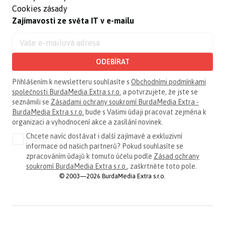
Cookies zásady
Zajímavosti ze světa IT v e-mailu
ODEBÍRAT
Přihlášením k newsletteru souhlasíte s
Obchodními podmínkami
společnosti BurdaMedia Extra s.r.o.
a potvrzujete, že jste se
seznámili se
Zásadami ochrany soukromí BurdaMedia Extra -
BurdaMedia Extra s.r.o.
bude s Vašimi údaji pracovat zejména k
organizaci a vyhodnocení akce a zasílání novinek.
Chcete navíc dostávat i další zajímavé a exkluzivní
informace od našich partnerů? Pokud souhlasíte se
zpracováním údajů k tomuto účelu podle
Zásad ochrany
soukromí BurdaMedia Extra s.r.o.
, zaškrtněte toto pole.
© 2003—2026 BurdaMedia Extra s.r.o.