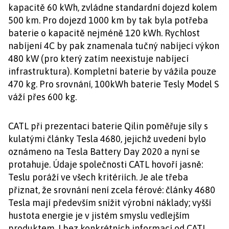
kapacitě 60 kWh, zvládne standardní dojezd kolem
500 km. Pro dojezd 1000 km by tak byla potřeba
baterie o kapacitě nejméně 120 kWh. Rychlost
nabíjení 4C by pak znamenala tučný nabíjecí výkon
480 kW (pro který zatím neexistuje nabíjecí
infrastruktura). Kompletní baterie by vážila pouze
470 kg. Pro srovnání, 100kWh baterie Tesly Model S
váží přes 600 kg.
CATL při prezentaci baterie Qilin poměřuje síly s
kulatými články Tesla 4680, jejichž uvedení bylo
oznámeno na Tesla Battery Day 2020 a nyní se
protahuje. Údaje společnosti CATL hovoří jasně:
Teslu poráží ve všech kritériích. Je ale třeba
přiznat, že srovnání není zcela férové: články 4680
Tesla mají především snížit výrobní náklady; vyšší
hustota energie je v jistém smyslu vedlejším
produktem. I bez konkrétních informací od CATL