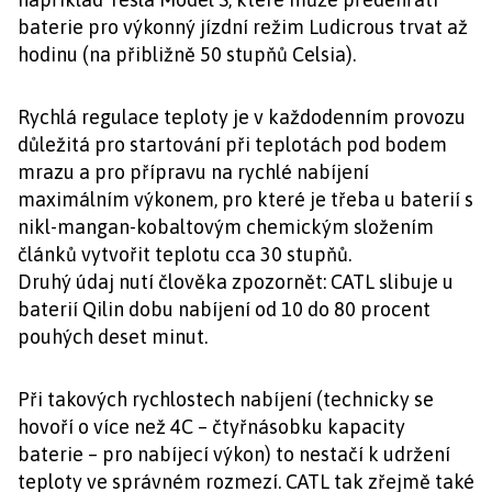
baterie pro výkonný jízdní režim Ludicrous trvat až
hodinu (na přibližně 50 stupňů Celsia).
Rychlá regulace teploty je v každodenním provozu
důležitá pro startování při teplotách pod bodem
mrazu a pro přípravu na rychlé nabíjení
maximálním výkonem, pro které je třeba u baterií s
nikl-mangan-kobaltovým chemickým složením
článků vytvořit teplotu cca 30 stupňů.
Druhý údaj nutí člověka zpozornět: CATL slibuje u
baterií Qilin dobu nabíjení od 10 do 80 procent
pouhých deset minut.
Při takových rychlostech nabíjení (technicky se
hovoří o více než 4C – čtyřnásobku kapacity
baterie – pro nabíjecí výkon) to nestačí k udržení
teploty ve správném rozmezí. CATL tak zřejmě také