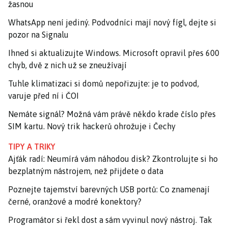
žasnou
WhatsApp není jediný. Podvodníci mají nový fígl, dejte si
pozor na Signalu
Ihned si aktualizujte Windows. Microsoft opravil přes 600
chyb, dvě z nich už se zneužívají
Tuhle klimatizaci si domů nepořizujte: je to podvod,
varuje před ní i ČOI
Nemáte signál? Možná vám právě někdo krade číslo přes
SIM kartu. Nový trik hackerů ohrožuje i Čechy
TIPY A TRIKY
Ajťák radí: Neumírá vám náhodou disk? Zkontrolujte si ho
bezplatným nástrojem, než přijdete o data
Poznejte tajemství barevných USB portů: Co znamenají
černé, oranžové a modré konektory?
Programátor si řekl dost a sám vyvinul nový nástroj. Tak