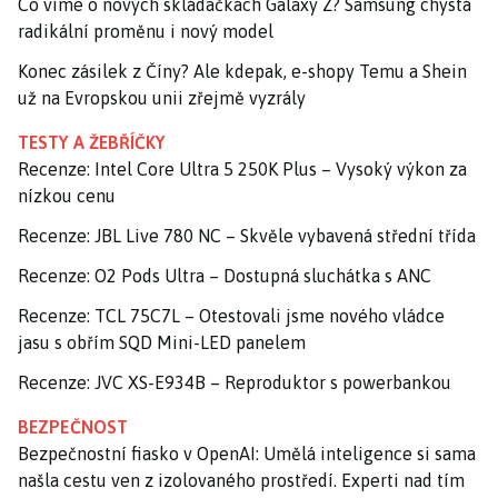
Co víme o nových skládačkách Galaxy Z? Samsung chystá
radikální proměnu i nový model
Konec zásilek z Číny? Ale kdepak, e-shopy Temu a Shein
už na Evropskou unii zřejmě vyzrály
TESTY A ŽEBŘÍČKY
Recenze: Intel Core Ultra 5 250K Plus – Vysoký výkon za
nízkou cenu
Recenze: JBL Live 780 NC – Skvěle vybavená střední třída
Recenze: O2 Pods Ultra – Dostupná sluchátka s ANC
Recenze: TCL 75C7L – Otestovali jsme nového vládce
jasu s obřím SQD Mini-LED panelem
Recenze: JVC XS-E934B – Reproduktor s powerbankou
BEZPEČNOST
Bezpečnostní fiasko v OpenAI: Umělá inteligence si sama
našla cestu ven z izolovaného prostředí. Experti nad tím