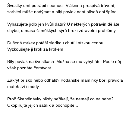
Švestky umí potrápit i pomoci. Vláknina prospívá trávení,
sorbitol může nadýmat a bílý povlak není plíseň ani špína
Vyhazujete jídlo jen kvůli datu? U některých potravin děláte
chybu, u masa či měkkých sýrů hrozí zdravotní problémy
Dušená mrkev potěší sladkou chutí i nízkou cenou.
Vyzkoušejte ji krok za krokem
Bílý povlak na švestkách: Možná se mu vyhýbáte. Podle něj
však poznáte čerstvost
Zakrýt bříško nebo odhalit? Kodaňské maminky boří pravidla
mateřství i módy
Proč Skandinávky nikdy neříkají, že nemají co na sebe?
Okopírujte jejich šatník a pochopíte...