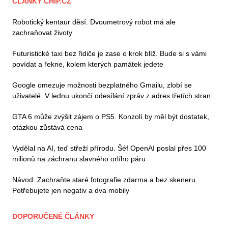
ČLÁNKY CHIP.CZ
Robotický kentaur děsí. Dvoumetrový robot má ale
zachraňovat životy
Futuristické taxi bez řidiče je zase o krok blíž. Bude si s vámi
povídat a řekne, kolem kterých památek jedete
Google omezuje možnosti bezplatného Gmailu, zlobí se
uživatelé. V lednu ukončí odesílání zpráv z adres třetích stran
GTA 6 může zvýšit zájem o PS5. Konzolí by měl být dostatek,
otázkou zůstává cena
Vydělal na AI, teď střeží přírodu. Šéf OpenAI poslal přes 100
milionů na záchranu slavného orlího páru
Návod: Zachraňte staré fotografie zdarma a bez skeneru.
Potřebujete jen negativ a dva mobily
DOPORUČENÉ ČLÁNKY