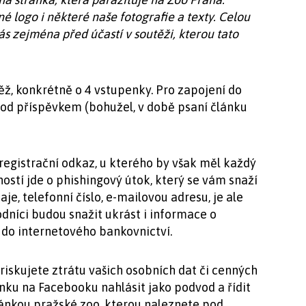
é logo i některé naše fotografie a texty. Celou
vás zejména před účastí v soutěži, kterou tato
ěž, konkrétně o 4 vstupenky. Pro zapojení do
od příspěvkem (bohužel, v době psaní článku
registrační odkaz, u kterého by však měl každý
ostí jde o phishingový útok, který se vám snaží
aje, telefonní číslo, e-mailovou adresu, je ale
níci budou snažit ukrást i informace o
í do internetového bankovnictví.
riskujete ztrátu vašich osobních dat či cenných
ku na Facebooku nahlásit jako podvod a řídit
ánkou pražské zoo, kterou naleznete pod