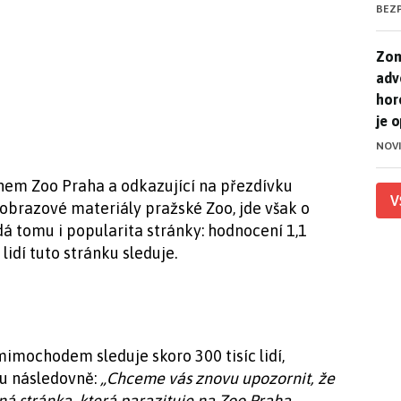
BEZ
Zom
Zom
adv
hor
je 
NOV
énem Zoo Praha a odkazující na přezdívku
V
obrazové materiály pražské Zoo, jde však o
á tomu i popularita stránky: hodnocení 1,1
lidí tuto stránku sleduje.
mimochodem sleduje skoro 300 tisíc lidí,
ku následovně:
„Chceme vás znovu upozornit, že
á stránka, která parazituje na Zoo Praha.