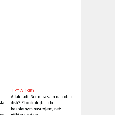
TIPY A TRIKY
:
Ajťák radí: Neumírá vám náhodou
šla
disk? Zkontrolujte si ho
bezplatným nástrojem, než