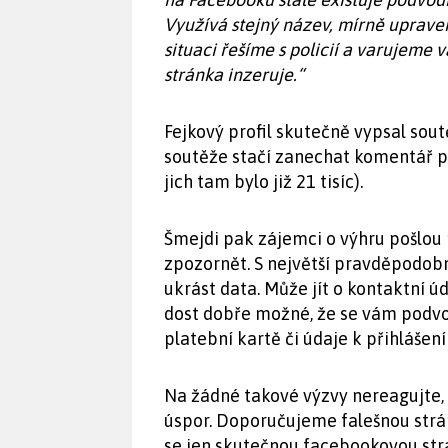
Využívá stejný název, mírně upraven
situaci řešíme s policií a varujeme 
stránka inzeruje.“
Fejkový profil skutečně vypsal sout
soutěže stačí zanechat komentář p
jich tam bylo již 21 tisíc).
Šmejdi pak zájemci o výhru pošlou 
zpozornět. S největší pravděpodobn
ukrást data. Může jít o kontaktní úd
dost dobře možné, že se vám podvod
platební kartě či údaje k přihlášen
Na žádné takové výzvy nereagujte, 
úspor. Doporučujeme falešnou strán
se jen skutečnou facebookovou str