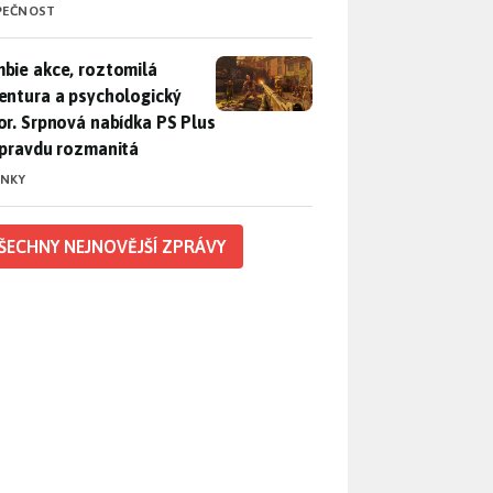
PEČNOST
bie akce, roztomilá adventura a psychologický horor. Srpnová
bie akce, roztomilá
entura a psychologický
or. Srpnová nabídka PS Plus
opravdu rozmanitá
INKY
ŠECHNY NEJNOVĚJŠÍ ZPRÁVY