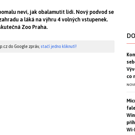
pomalu neví, jak obalamutit lidi. Nový podvod se
ahradu a láká na výhru 4 volných vstupenek.
skutečná Zoo Praha.
DO
hip.cz do Google zpráv,
stačí jedno kliknutí!
Kom
Kom
seb
Výv
co 
NOV
Mic
Mic
fal
Win
při
Wi-