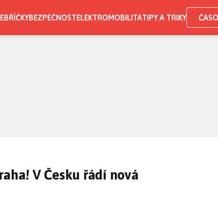
EBŘÍČKY
BEZPEČNOST
ELEKTROMOBILITA
TIPY A TRIKY
ČASO
raha! V Česku řádí nová