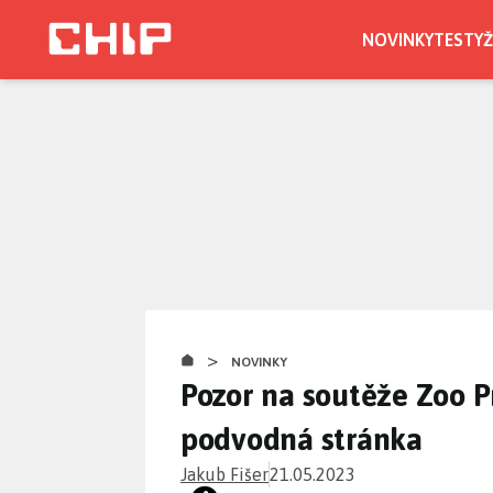
Přejít
k
NOVINKY
TESTY
Ž
hlavnímu
obsahu
>
NOVINKY
Pozor na soutěže Zoo P
podvodná stránka
Jakub Fišer
21.05.2023