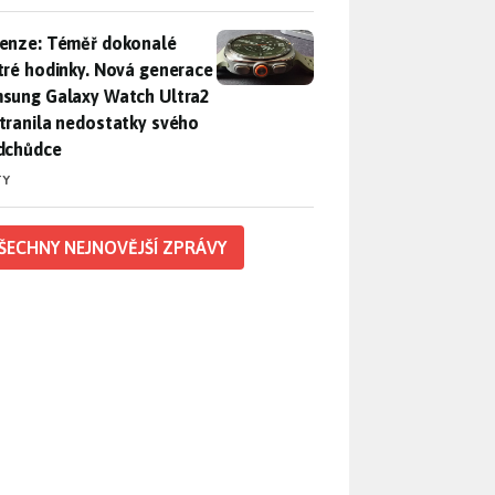
enze: Téměř dokonalé chytré hodinky. Nová generace Samsung
enze: Téměř dokonalé
tré hodinky. Nová generace
sung Galaxy Watch Ultra2
tranila nedostatky svého
dchůdce
TY
ŠECHNY NEJNOVĚJŠÍ ZPRÁVY