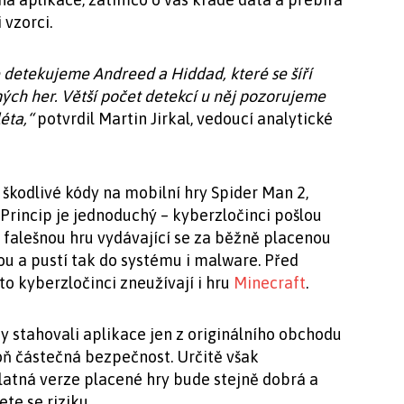
vzorci.
 detekujeme Andreed a Hiddad, které se šíří
ých her. Větší počet detekcí u něj pozorujeme
éta,“
potvrdil Martin Jirkal, vedoucí analytické
 škodlivé kódy na mobilní hry Spider Man 2,
rincip je jednoduchý – kyberzločinci pošlou
falešnou hru vydávající se za běžně placenou
hnou a pustí tak do systému i malware. Před
o kyberzločinci zneužívají i hru
Minecraft
.
y stahovali aplikace jen z originálního obchodu
oň částečná bezpečnost. Určitě však
latná verze placené hry bude stejně dobrá a
te se riziku.