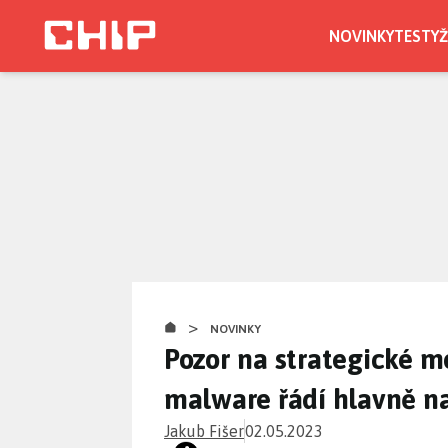
Přejít
k
NOVINKY
TESTY
Ž
hlavnímu
obsahu
>
NOVINKY
Pozor na strategické mo
malware řádí hlavně n
Jakub Fišer
02.05.2023