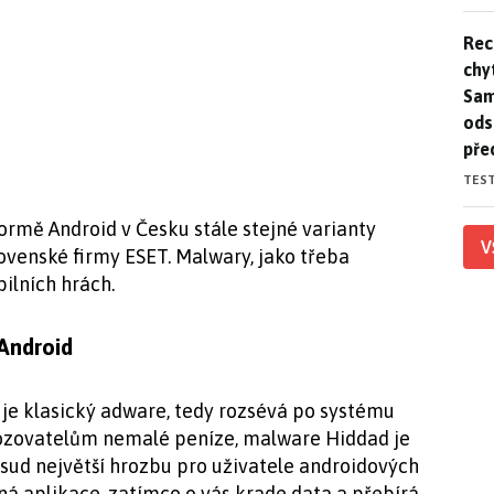
Rec
Rec
chy
Sam
ods
pře
TES
formě Android v Česku stále stejné varianty
V
lovenské firmy ESET. Malwary, jako třeba
ilních hrách.
Android
je klasický adware, tedy rozsévá po systému
ozovatelům nemalé peníze, malware Hiddad je
sud největší hrozbu pro uživatele androidových
ná aplikace, zatímco o vás krade data a přebírá