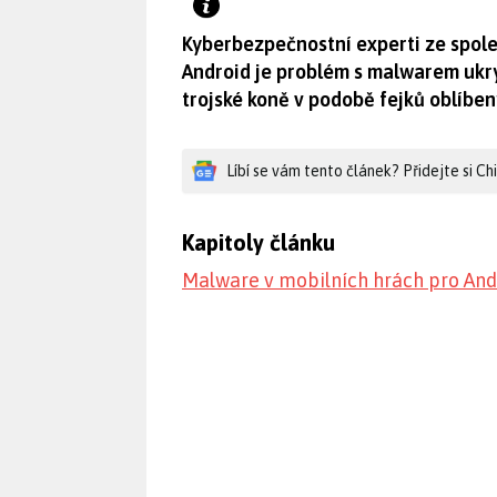
Kyberbezpečnostní experti ze spole
Android je problém s malwarem ukry
trojské koně v podobě fejků oblíben
Líbí se vám tento článek? Přidejte si C
Kapitoly článku
Malware v mobilních hrách pro And