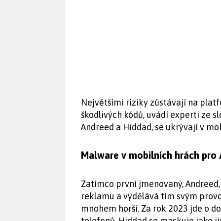
Největšími riziky zůstávají na plat
škodlivých kódů, uvádí experti ze s
Andreed a Hiddad, se ukrývají v mob
Malware v mobilních hrách pro 
Zatímco první jmenovaný, Andreed, 
reklamu a vydělává tím svým prov
mnohem horší. Za rok 2023 jde o do
telefonů. Hiddad se maskuje jako ji