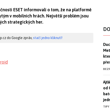
čnosti ESET informovali o tom, že na platformě
tým v mobilních hrách. Největší problém jsou
ých strategických her.
DO
hip.cz do Google zpráv,
stačí jedno kliknutí!
Duck
Duc
Mety
kte
roid
pře
BEZ
Ajť
Ajťá
od 
bat
jed
TIPY