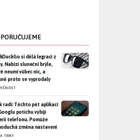
PORUČUJEME
DuckGo si dělá legraci z Mety. Nabízí sluneční brýle, které n
kDuckGo si dělá legraci z
. Nabízí sluneční brýle,
ré neumí vůbec nic, a
sně proto se vyprodaly
PEČNOST
ák radí: Těchto pět aplikací od Googlu potichu vybíjí baterii
k radí: Těchto pět aplikací
Googlu potichu vybíjí
erii telefonu. Pomůže
noduchá změna nastavení
 A TRIKY