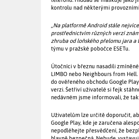
kontrolu nad některými provozními 
„Na platformě Android stále nejvíce
prostřednictvím různých verzí znám
zhruba od loňského přelomu jara a l
týmu v pražské pobočce ESETu.
Útočníci v březnu nasadili zmíněné
LIMBO nebo Neighbours from Hell. P
do ověřeného obchodu Google Play 
verzi. Šetřiví uživatelé si fejk stá
nedávném jsme informovali, že takt
Uživatelům lze určitě doporučit, ab
Google Play, kde je zaručena alesp
nepodléhejte přesvědčení, že bezp
hlavně bezpečná. Nebude, vystavuje