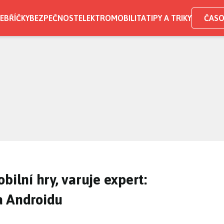
EBŘÍČKY
BEZPEČNOST
ELEKTROMOBILITA
TIPY A TRIKY
ČASO
bilní hry, varuje expert:
a Androidu