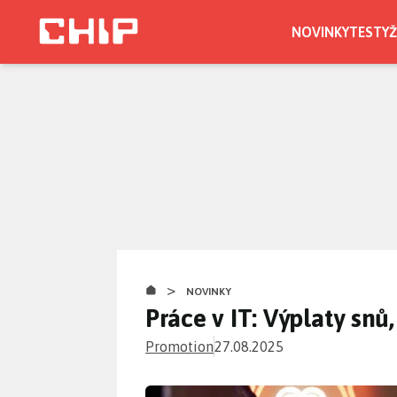
Přejít
k
NOVINKY
TESTY
Ž
hlavnímu
obsahu
>
NOVINKY
Práce v IT: Výplaty snů
Promotion
27.08.2025