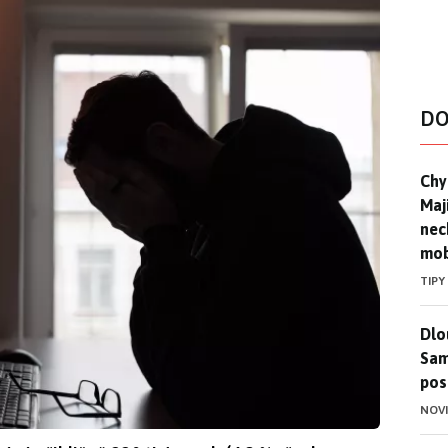
DO
Chyt
Chyt
Maj
nec
mob
TIPY
Dlo
Dlo
Sam
pos
NOV