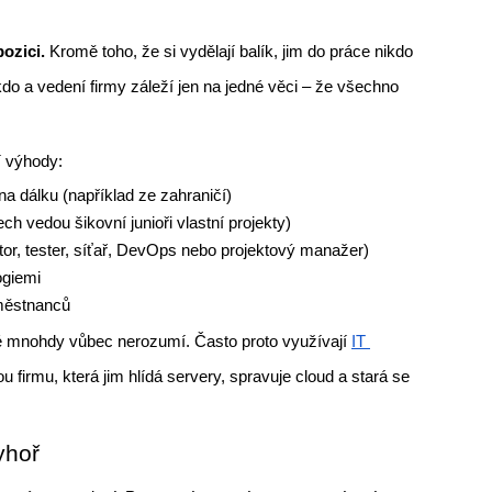
ozici. 
Kromě toho, že si vydělají balík, jim do práce nikdo 
o a vedení firmy záleží jen na jedné věci – že všechno 
í výhody:
a dálku (například ze zahraničí)
ech vedou šikovní junioři vlastní projekty)
tor, tester, síťař, DevOps nebo projektový manažer)
ogiemi
aměstnanců
ré mnohdy vůbec nerozumí.
Často proto využívají 
IT 
u firmu, která jim hlídá servery, spravuje cloud a stará se 
yhoř