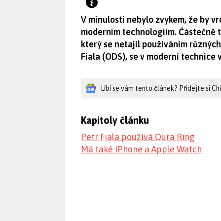
V minulosti nebylo zvykem, že by vr
moderním technologiím. Částečně to
který se netajil používáním různýc
Fiala (ODS), se v moderní technice v
Líbí se vám tento článek? Přidejte si C
Kapitoly článku
Petr Fiala používá Oura Ring
Má také iPhone a Apple Watch