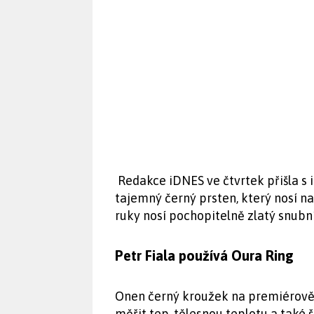
Redakce iDNES ve čtvrtek přišla s 
tajemný černý prsten, který nosí n
ruky nosí pochopitelně zlatý snubní
Petr Fiala používá Oura Ring
Onen černý kroužek na premiérově p
měřit tep, tělesnou teplotu a také