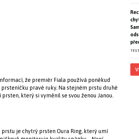
Rec
Rec
chy
Sam
ods
pře
TES
V
informací, že premiér Fiala používá poněkud
a prsteníčku pravé ruky. Na stejném prstu druhé
 prsten, který si vyměnil se svou ženou Janou.
rstu je chytrý prsten Oura Ring, který umí
 špičkově monitoruje kvalitu spánku.
„Není