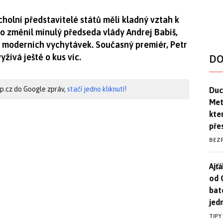
cholní představitelé států měli kladný vztah k
 změnil minulý předseda vlády Andrej Babiš,
h moderních vychytávek. Současný premiér, Petr
yžívá ještě o kus víc.
DO
Duck
hip.cz do Google zpráv,
stačí jedno kliknutí!
Duc
Mety
kte
pře
BEZ
Ajť
Ajťá
od 
bat
jed
TIPY