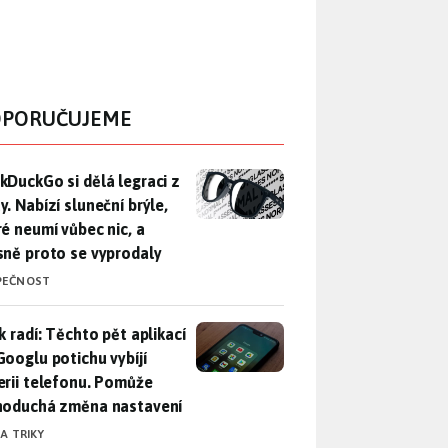
PORUČUJEME
DuckGo si dělá legraci z Mety. Nabízí sluneční brýle, které n
kDuckGo si dělá legraci z
. Nabízí sluneční brýle,
ré neumí vůbec nic, a
sně proto se vyprodaly
PEČNOST
ák radí: Těchto pět aplikací od Googlu potichu vybíjí baterii
k radí: Těchto pět aplikací
Googlu potichu vybíjí
erii telefonu. Pomůže
noduchá změna nastavení
 A TRIKY