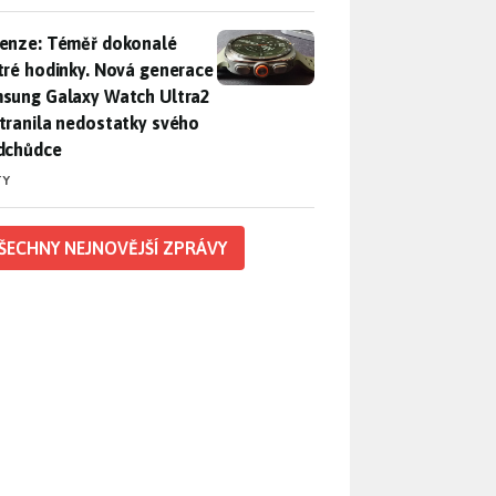
enze: Téměř dokonalé chytré hodinky. Nová generace Samsung
enze: Téměř dokonalé
tré hodinky. Nová generace
sung Galaxy Watch Ultra2
tranila nedostatky svého
dchůdce
TY
ŠECHNY NEJNOVĚJŠÍ ZPRÁVY