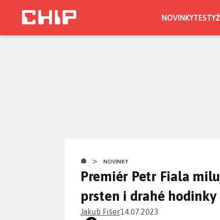
Přejít
k
NOVINKY
TESTY
Ž
hlavnímu
obsahu
>
NOVINKY
Premiér Petr Fiala milu
prsten i drahé hodinky
Jakub Fišer
14.07.2023