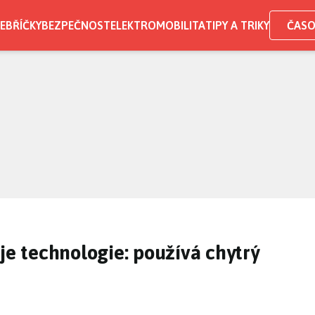
EBŘÍČKY
BEZPEČNOST
ELEKTROMOBILITA
TIPY A TRIKY
ČASO
je technologie: používá chytrý