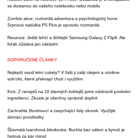
se dostanou do vašeho notebooku nebo mobilu
Zombie akce, roztomilá adventura a psychologický horor.
Srpnová nabídka PS Plus je opravdu rozmanitá
Recenze: Ještě lehčí a štíhlejší Samsung Galaxy Z Flip8. Ale
foťák zůstává jen základní
DOPORUČENÉ ČLÁNKY
Nejlepší osud letní cukety? V Itálii ji zalijí olejem a vznikne
sott’olio, které překvapí chutí i využitím
Kvíz: Z receptů na 10 slavných koktejlů jsme odstranili poslední
ingredienci. Zkuste je všechny správně doplnit
Zachraňte žloutnoucí a zasychající listy okurek. Využijte
domácí prostředky
Šťavnatá tvarohová bleskovka: Buchta bez válení a kynutí je
hotová za pár minut