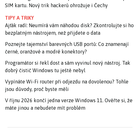
SIM kartu. Nový trik hackerů ohrožuje i Čechy
TIPY A TRIKY
Ajťák radí: Neumírá vám náhodou disk? Zkontrolujte si ho
bezplatným nástrojem, než přijdete o data
Poznejte tajemství barevných USB portů: Co znamenají
černé, oranžové a modré konektory?
Programátor si řekl dost a sám vyvinul nový nástroj. Tak
dobrý čistič Windows tu ještě nebyl
Vypínáte Wi-Fi router při odjezdu na dovolenou? Tohle
jsou důvody, proč byste měli
V říjnu 2026 končí jedna verze Windows 11. Ověřte si, že
máte jinou a nebudete mít problém