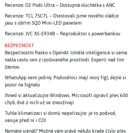
Recenze: O2 Pods Ultra – Dostupná sluchátka s ANC
Recenze: TCL 75C7L – Otestovali jsme nového vládce
jasu s obřím SQD Mini-LED panelem
Recenze: JVC XS-E934B – Reproduktor s powerbankou
BEZPEČNOST
Bezpečnostní fiasko v OpenAI: Umělá inteligence si sama
našla cestu ven z izolovaného prostředí. Experti nad tím
žasnou
WhatsApp není jediný. Podvodníci mají nový fígl, dejte si
pozor na Signalu
Ihned si aktualizujte Windows. Microsoft opravil přes 600
chyb, dvě z nich už se zneužívají
Tuhle klimatizaci si domů nepořizujte: je to podvod,
varuje před ní i ČOI
Nemáte signál? Možná vám právě někdo krade číslo přes