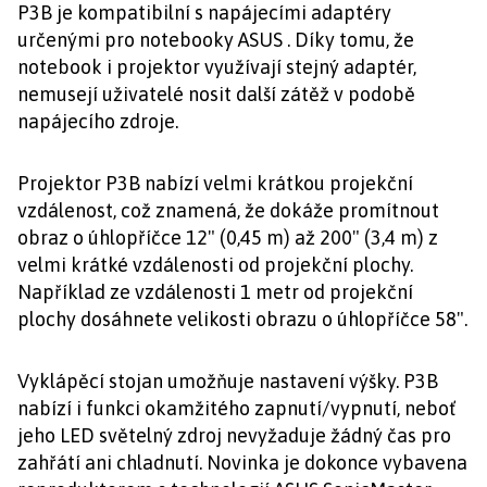
P3B je kompatibilní s napájecími adaptéry
určenými pro notebooky ASUS . Díky tomu, že
notebook i projektor využívají stejný adaptér,
nemusejí uživatelé nosit další zátěž v podobě
napájecího zdroje.
Projektor P3B nabízí velmi krátkou projekční
vzdálenost, což znamená, že dokáže promítnout
obraz o úhlopříčce 12" (0,45 m) až 200" (3,4 m) z
velmi krátké vzdálenosti od projekční plochy.
Například ze vzdálenosti 1 metr od projekční
plochy dosáhnete velikosti obrazu o úhlopříčce 58".
Vyklápěcí stojan umožňuje nastavení výšky. P3B
nabízí i funkci okamžitého zapnutí/vypnutí, neboť
jeho LED světelný zdroj nevyžaduje žádný čas pro
zahřátí ani chladnutí. Novinka je dokonce vybavena