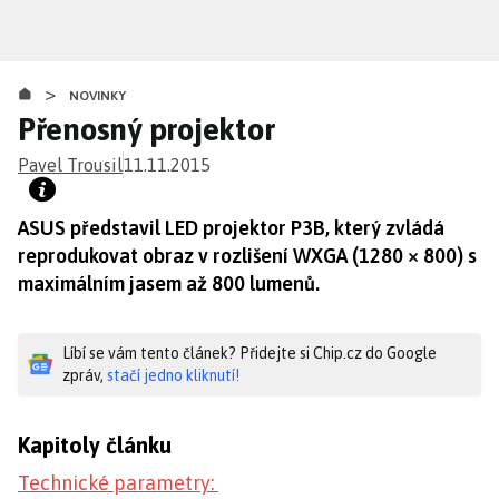
Přejít
k
hlavnímu
>
obsahu
NOVINKY
Přenosný projektor
Pavel Trousil
11.11.2015
ASUS představil LED projektor P3B, který zvládá
reprodukovat obraz v rozlišení WXGA (1280 × 800) s
maximálním jasem až 800 lumenů.
Líbí se vám tento článek? Přidejte si Chip.cz do Google
zpráv,
stačí jedno kliknutí!
Kapitoly článku
Technické parametry: