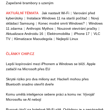
Zapečené brambory s uzeným
AKTUÁLNÍ TÉMATA
Jak nastavit Wi-Fi
|
Varování před
kyberútoky
|
Instalace Windows 11 na starší počítač
|
Nový
skládací Samsung
|
Konec modré smrti Windows?
|
Windows
11 zdarma
|
Anthropic Mythos
|
Nouzové otevírání pračky
|
Aktualizace Androidu 16
|
Elektromobilita
|
iPhone 17
|
VLC
TV
|
Klimatizace Maoudegola
|
Nejlepší Linux
ČLÁNKY CHIP.CZ
Lepší kopírování mezi iPhonem a Windows se blíží. Apple
zatlačil na Microsoft přes EU
Skryté riziko pro dva miliony aut: Hackeři mohou přes
Bluetooth snadno otevřít dveře
Komu umělá inteligence sebere práci a komu ne: Vývojář
Microsoftu se AI nebojí
Rusové útočí na hotelové Wi-Fi sítě. Ovládnou je a nenápadně