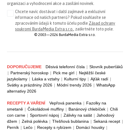
organizaci a vyhodnocení akce a zasílání novinek.
Chcete navíc dostávat i další zajímavé a exkluzivní
informace od našich partnerů? Pokud souhlasíte se
zpracováním údajů k tomuto účelu podle
Zásad ochrany
soukromí BurdaMedia Extra s.r.o.
, zaškrtněte toto pole.
© 2003—2026 BurdaMedia Extra s.r.o.
DOPORUČUJEME
Děsivá telefonní čísla
|
Slovník puberťáků
|
Partnerský horoskop
|
Pick me girl
|
Nejtěžší české
jazykolamy
|
Láska a vztahy
|
Kulturní tipy
|
Ajťák radí
|
Svátky a prázdniny 2026
|
Módní trendy 2026
|
WhatsApp
alternativy 2026
RECEPTY A VAŘENÍ
Vepřová panenka
|
Fazolky na
smetaně
|
Čokoládové muffiny
|
Banánový chlebíček
|
Chili
con carne
|
Sportovní nápoj
|
Zálivky na salát
|
Jahodový
džem
|
Zelná polévka
|
Třešňová bublanina
|
Sekaná recept
|
Perník
|
Lečo
|
Recepty s rybízem
|
Domácí housky
|