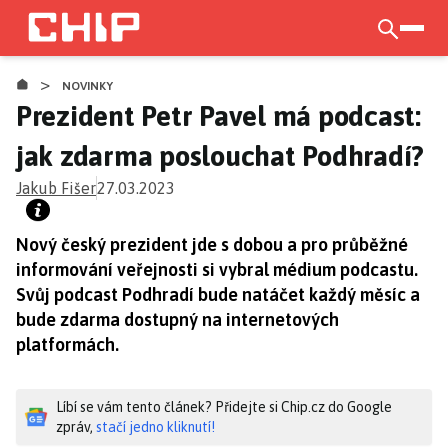
Přejít
k
otevří
hlavnímu
>
obsahu
NOVINKY
Prezident Petr Pavel má podcast:
jak zdarma poslouchat Podhradí?
Jakub Fišer
27.03.2023
Nový český prezident jde s dobou a pro průběžné
informování veřejnosti si vybral médium podcastu.
Svůj podcast Podhradí bude natáčet každý měsíc a
bude zdarma dostupný na internetových
platformách.
Líbí se vám tento článek? Přidejte si Chip.cz do Google
zpráv,
stačí jedno kliknutí!