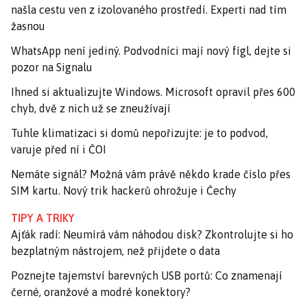
našla cestu ven z izolovaného prostředí. Experti nad tím
žasnou
WhatsApp není jediný. Podvodníci mají nový fígl, dejte si
pozor na Signalu
Ihned si aktualizujte Windows. Microsoft opravil přes 600
chyb, dvě z nich už se zneužívají
Tuhle klimatizaci si domů nepořizujte: je to podvod,
varuje před ní i ČOI
Nemáte signál? Možná vám právě někdo krade číslo přes
SIM kartu. Nový trik hackerů ohrožuje i Čechy
TIPY A TRIKY
Ajťák radí: Neumírá vám náhodou disk? Zkontrolujte si ho
bezplatným nástrojem, než přijdete o data
Poznejte tajemství barevných USB portů: Co znamenají
černé, oranžové a modré konektory?