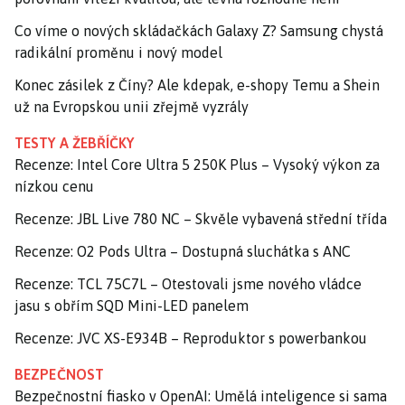
Co víme o nových skládačkách Galaxy Z? Samsung chystá
radikální proměnu i nový model
Konec zásilek z Číny? Ale kdepak, e-shopy Temu a Shein
už na Evropskou unii zřejmě vyzrály
TESTY A ŽEBŘÍČKY
Recenze: Intel Core Ultra 5 250K Plus – Vysoký výkon za
nízkou cenu
Recenze: JBL Live 780 NC – Skvěle vybavená střední třída
Recenze: O2 Pods Ultra – Dostupná sluchátka s ANC
Recenze: TCL 75C7L – Otestovali jsme nového vládce
jasu s obřím SQD Mini-LED panelem
Recenze: JVC XS-E934B – Reproduktor s powerbankou
BEZPEČNOST
Bezpečnostní fiasko v OpenAI: Umělá inteligence si sama