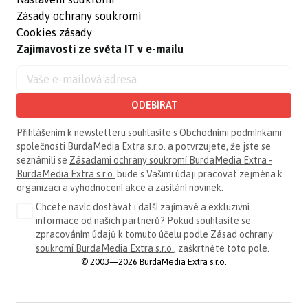
Zásady ochrany soukromí
Cookies zásady
Zajímavosti ze světa IT v e-mailu
ODEBÍRAT
Přihlášením k newsletteru souhlasíte s
Obchodními podmínkami
společnosti BurdaMedia Extra s.r.o.
a potvrzujete, že jste se
seznámili se
Zásadami ochrany soukromí BurdaMedia Extra -
BurdaMedia Extra s.r.o.
bude s Vašimi údaji pracovat zejména k
organizaci a vyhodnocení akce a zasílání novinek.
Chcete navíc dostávat i další zajímavé a exkluzivní
informace od našich partnerů? Pokud souhlasíte se
zpracováním údajů k tomuto účelu podle
Zásad ochrany
soukromí BurdaMedia Extra s.r.o.
, zaškrtněte toto pole.
© 2003—2026 BurdaMedia Extra s.r.o.