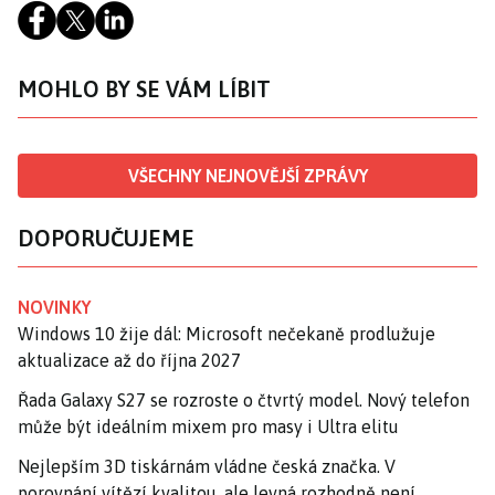
MOHLO BY SE VÁM LÍBIT
VŠECHNY NEJNOVĚJŠÍ ZPRÁVY
DOPORUČUJEME
NOVINKY
Windows 10 žije dál: Microsoft nečekaně prodlužuje
aktualizace až do října 2027
Řada Galaxy S27 se rozroste o čtvrtý model. Nový telefon
může být ideálním mixem pro masy i Ultra elitu
Nejlepším 3D tiskárnám vládne česká značka. V
porovnání vítězí kvalitou, ale levná rozhodně není