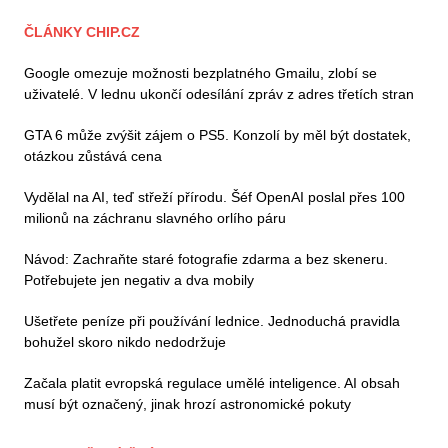
ČLÁNKY CHIP.CZ
Google omezuje možnosti bezplatného Gmailu, zlobí se
uživatelé. V lednu ukončí odesílání zpráv z adres třetích stran
GTA 6 může zvýšit zájem o PS5. Konzolí by měl být dostatek,
otázkou zůstává cena
Vydělal na AI, teď střeží přírodu. Šéf OpenAI poslal přes 100
milionů na záchranu slavného orlího páru
Návod: Zachraňte staré fotografie zdarma a bez skeneru.
Potřebujete jen negativ a dva mobily
Ušetřete peníze při používání lednice. Jednoduchá pravidla
bohužel skoro nikdo nedodržuje
Začala platit evropská regulace umělé inteligence. AI obsah
musí být označený, jinak hrozí astronomické pokuty