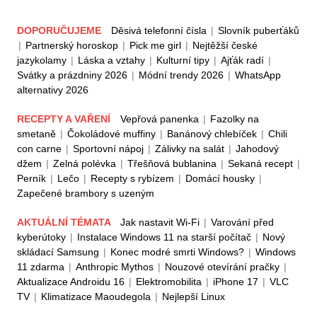
DOPORUČUJEME
Děsivá telefonní čísla
|
Slovník puberťáků
|
Partnerský horoskop
|
Pick me girl
|
Nejtěžší české
jazykolamy
|
Láska a vztahy
|
Kulturní tipy
|
Ajťák radí
|
Svátky a prázdniny 2026
|
Módní trendy 2026
|
WhatsApp
alternativy 2026
RECEPTY A VAŘENÍ
Vepřová panenka
|
Fazolky na
smetaně
|
Čokoládové muffiny
|
Banánový chlebíček
|
Chili
con carne
|
Sportovní nápoj
|
Zálivky na salát
|
Jahodový
džem
|
Zelná polévka
|
Třešňová bublanina
|
Sekaná recept
|
Perník
|
Lečo
|
Recepty s rybízem
|
Domácí housky
|
Zapečené brambory s uzeným
AKTUÁLNÍ TÉMATA
Jak nastavit Wi-Fi
|
Varování před
kyberútoky
|
Instalace Windows 11 na starší počítač
|
Nový
skládací Samsung
|
Konec modré smrti Windows?
|
Windows
11 zdarma
|
Anthropic Mythos
|
Nouzové otevírání pračky
|
Aktualizace Androidu 16
|
Elektromobilita
|
iPhone 17
|
VLC
TV
|
Klimatizace Maoudegola
|
Nejlepší Linux