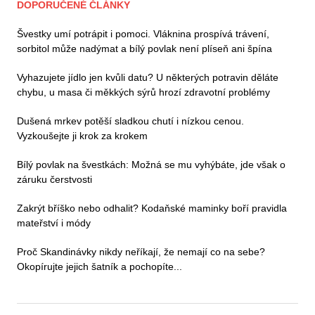
DOPORUČENÉ ČLÁNKY
Švestky umí potrápit i pomoci. Vláknina prospívá trávení,
sorbitol může nadýmat a bílý povlak není plíseň ani špína
Vyhazujete jídlo jen kvůli datu? U některých potravin děláte
chybu, u masa či měkkých sýrů hrozí zdravotní problémy
Dušená mrkev potěší sladkou chutí i nízkou cenou.
Vyzkoušejte ji krok za krokem
Bílý povlak na švestkách: Možná se mu vyhýbáte, jde však o
záruku čerstvosti
Zakrýt bříško nebo odhalit? Kodaňské maminky boří pravidla
mateřství i módy
Proč Skandinávky nikdy neříkají, že nemají co na sebe?
Okopírujte jejich šatník a pochopíte...