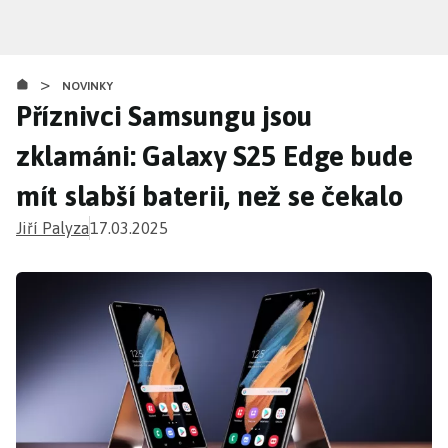
Přejít
k
hlavnímu
>
obsahu
NOVINKY
Příznivci Samsungu jsou
zklamáni: Galaxy S25 Edge bude
mít slabší baterii, než se čekalo
Jiří Palyza
17.03.2025