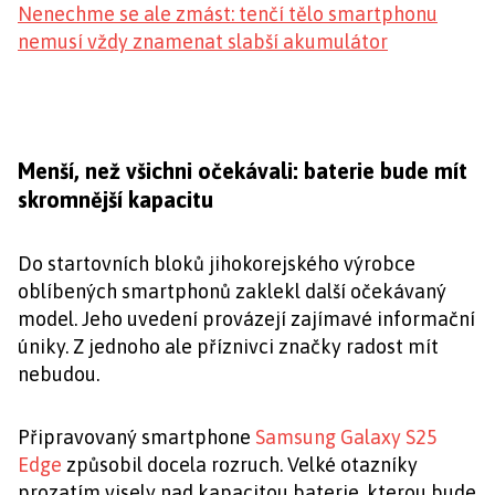
Nenechme se ale zmást: tenčí tělo smartphonu
nemusí vždy znamenat slabší akumulátor
Menší, než všichni očekávali: baterie bude mít
skromnější kapacitu
Do startovních bloků jihokorejského výrobce
oblíbených smartphonů zaklekl další očekávaný
model. Jeho uvedení provázejí zajímavé informační
úniky. Z jednoho ale příznivci značky radost mít
nebudou.
Připravovaný smartphone
Samsung Galaxy S25
Edge
způsobil docela rozruch. Velké otazníky
prozatím visely nad kapacitou baterie, kterou bude