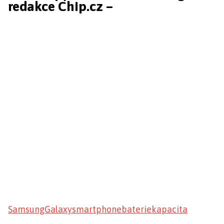
redakce Chip.cz –
Samsung
Galaxy
smartphone
baterie
kapacita