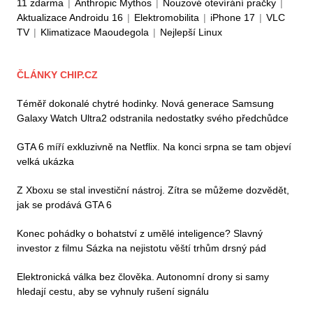
11 zdarma
|
Anthropic Mythos
|
Nouzové otevírání pračky
|
Aktualizace Androidu 16
|
Elektromobilita
|
iPhone 17
|
VLC
TV
|
Klimatizace Maoudegola
|
Nejlepší Linux
ČLÁNKY CHIP.CZ
Téměř dokonalé chytré hodinky. Nová generace Samsung
Galaxy Watch Ultra2 odstranila nedostatky svého předchůdce
GTA 6 míří exkluzivně na Netflix. Na konci srpna se tam objeví
velká ukázka
Z Xboxu se stal investiční nástroj. Zítra se můžeme dozvědět,
jak se prodává GTA 6
Konec pohádky o bohatství z umělé inteligence? Slavný
investor z filmu Sázka na nejistotu věští trhům drsný pád
Elektronická válka bez člověka. Autonomní drony si samy
hledají cestu, aby se vyhnuly rušení signálu