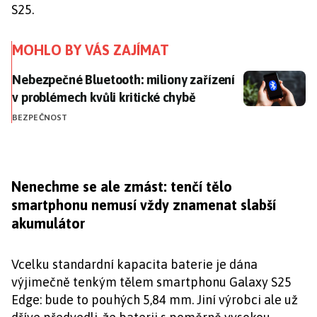
S25.
MOHLO BY VÁS ZAJÍMAT
Nebezpečné Bluetooth: miliony zařízení v problémech
Nebezpečné Bluetooth: miliony zařízení
v problémech kvůli kritické chybě
BEZPEČNOST
Nenechme se ale zmást: tenčí tělo
smartphonu nemusí vždy znamenat slabší
akumulátor
Vcelku standardní kapacita baterie je dána
výjimečně tenkým tělem smartphonu Galaxy S25
Edge: bude to pouhých 5,84 mm. Jiní výrobci ale už