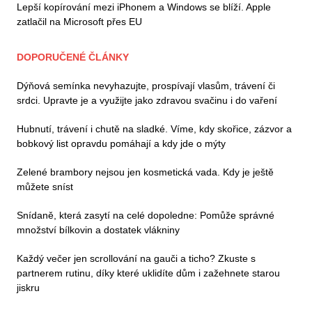
Lepší kopírování mezi iPhonem a Windows se blíží. Apple
zatlačil na Microsoft přes EU
DOPORUČENÉ ČLÁNKY
Dýňová semínka nevyhazujte, prospívají vlasům, trávení či
srdci. Upravte je a využijte jako zdravou svačinu i do vaření
Hubnutí, trávení i chutě na sladké. Víme, kdy skořice, zázvor a
bobkový list opravdu pomáhají a kdy jde o mýty
Zelené brambory nejsou jen kosmetická vada. Kdy je ještě
můžete sníst
Snídaně, která zasytí na celé dopoledne: Pomůže správné
množství bílkovin a dostatek vlákniny
Každý večer jen scrollování na gauči a ticho? Zkuste s
partnerem rutinu, díky které uklidíte dům i zažehnete starou
jiskru