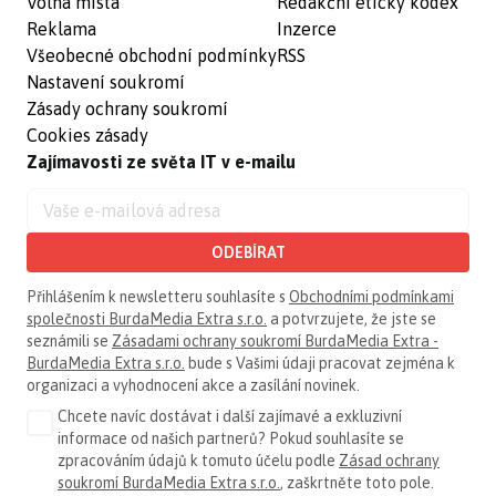
Volná místa
Redakční etický kodex
Reklama
Inzerce
Všeobecné obchodní podmínky
RSS
Nastavení soukromí
Zásady ochrany soukromí
Cookies zásady
Zajímavosti ze světa IT v e-mailu
ODEBÍRAT
Přihlášením k newsletteru souhlasíte s
Obchodními podmínkami
společnosti BurdaMedia Extra s.r.o.
a potvrzujete, že jste se
seznámili se
Zásadami ochrany soukromí BurdaMedia Extra -
BurdaMedia Extra s.r.o.
bude s Vašimi údaji pracovat zejména k
organizaci a vyhodnocení akce a zasílání novinek.
Chcete navíc dostávat i další zajímavé a exkluzivní
informace od našich partnerů? Pokud souhlasíte se
zpracováním údajů k tomuto účelu podle
Zásad ochrany
soukromí BurdaMedia Extra s.r.o.
, zaškrtněte toto pole.