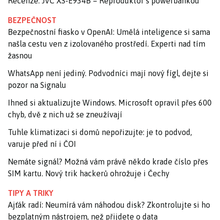
Recenze: JVC XS-E934B – Reproduktor s powerbankou
BEZPEČNOST
Bezpečnostní fiasko v OpenAI: Umělá inteligence si sama
našla cestu ven z izolovaného prostředí. Experti nad tím
žasnou
WhatsApp není jediný. Podvodníci mají nový fígl, dejte si
pozor na Signalu
Ihned si aktualizujte Windows. Microsoft opravil přes 600
chyb, dvě z nich už se zneužívají
Tuhle klimatizaci si domů nepořizujte: je to podvod,
varuje před ní i ČOI
Nemáte signál? Možná vám právě někdo krade číslo přes
SIM kartu. Nový trik hackerů ohrožuje i Čechy
TIPY A TRIKY
Ajťák radí: Neumírá vám náhodou disk? Zkontrolujte si ho
bezplatným nástrojem, než přijdete o data