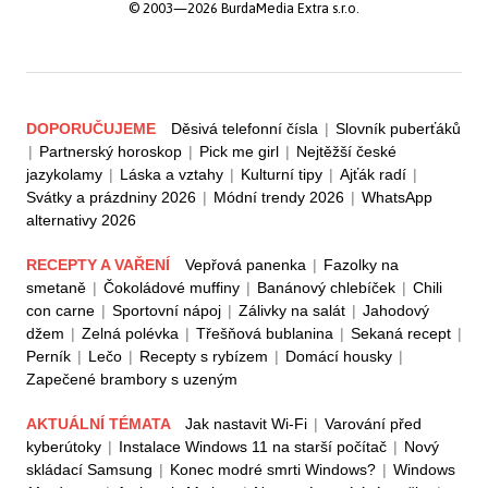
© 2003—2026 BurdaMedia Extra s.r.o.
DOPORUČUJEME
Děsivá telefonní čísla
|
Slovník puberťáků
|
Partnerský horoskop
|
Pick me girl
|
Nejtěžší české
jazykolamy
|
Láska a vztahy
|
Kulturní tipy
|
Ajťák radí
|
Svátky a prázdniny 2026
|
Módní trendy 2026
|
WhatsApp
alternativy 2026
RECEPTY A VAŘENÍ
Vepřová panenka
|
Fazolky na
smetaně
|
Čokoládové muffiny
|
Banánový chlebíček
|
Chili
con carne
|
Sportovní nápoj
|
Zálivky na salát
|
Jahodový
džem
|
Zelná polévka
|
Třešňová bublanina
|
Sekaná recept
|
Perník
|
Lečo
|
Recepty s rybízem
|
Domácí housky
|
Zapečené brambory s uzeným
AKTUÁLNÍ TÉMATA
Jak nastavit Wi-Fi
|
Varování před
kyberútoky
|
Instalace Windows 11 na starší počítač
|
Nový
skládací Samsung
|
Konec modré smrti Windows?
|
Windows