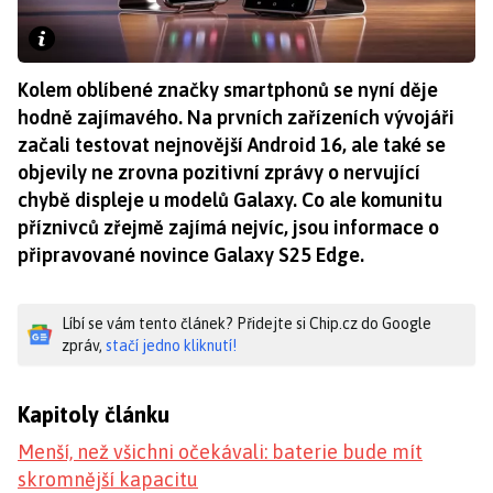
Kolem oblíbené značky smartphonů se nyní děje
hodně zajímavého. Na prvních zařízeních vývojáři
začali testovat nejnovější Android 16, ale také se
objevily ne zrovna pozitivní zprávy o nervující
chybě displeje u modelů Galaxy. Co ale komunitu
příznivců zřejmě zajímá nejvíc, jsou informace o
připravované novince Galaxy S25 Edge.
Líbí se vám tento článek? Přidejte si Chip.cz do Google
zpráv,
stačí jedno kliknutí!
Kapitoly článku
Menší, než všichni očekávali: baterie bude mít
skromnější kapacitu