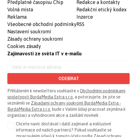
Předplatné časopisu Chip
Redakce a kontakty
Volná místa
Redakční etický kodex
Reklama
Inzerce
Všeobecné obchodní podmínky
RSS
Nastavení soukromí
Zásady ochrany soukromí
Cookies zásady
Zajímavosti ze světa IT v e-mailu
ODEBÍRAT
Přihlášením k newsletteru souhlasíte s
Obchodními podmínkami
společnosti BurdaMedia Extra s.r.o.
a potvrzujete, že jste se
seznámili se
Zásadami ochrany soukromí BurdaMedia Extra -
BurdaMedia Extra s.r.o.
bude s Vašimi údaji pracovat zejména k
organizaci a vyhodnocení akce a zasílání novinek.
Chcete navíc dostávat i další zajímavé a exkluzivní
informace od našich partnerů? Pokud souhlasíte se
zpracováním údajů k tomuto účelu podle
Zásad ochrany