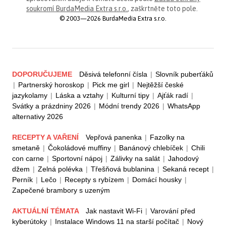
soukromí BurdaMedia Extra s.r.o.
, zaškrtněte toto pole.
© 2003—2026 BurdaMedia Extra s.r.o.
DOPORUČUJEME
Děsivá telefonní čísla
|
Slovník puberťáků
|
Partnerský horoskop
|
Pick me girl
|
Nejtěžší české
jazykolamy
|
Láska a vztahy
|
Kulturní tipy
|
Ajťák radí
|
Svátky a prázdniny 2026
|
Módní trendy 2026
|
WhatsApp
alternativy 2026
RECEPTY A VAŘENÍ
Vepřová panenka
|
Fazolky na
smetaně
|
Čokoládové muffiny
|
Banánový chlebíček
|
Chili
con carne
|
Sportovní nápoj
|
Zálivky na salát
|
Jahodový
džem
|
Zelná polévka
|
Třešňová bublanina
|
Sekaná recept
|
Perník
|
Lečo
|
Recepty s rybízem
|
Domácí housky
|
Zapečené brambory s uzeným
AKTUÁLNÍ TÉMATA
Jak nastavit Wi-Fi
|
Varování před
kyberútoky
|
Instalace Windows 11 na starší počítač
|
Nový