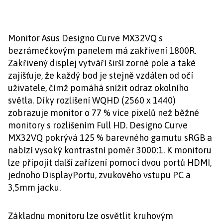
Monitor Asus Designo Curve MX32VQ s
bezrámečkovým panelem má zakřivení 1800R.
Zakřivený displej vytváří širší zorné pole a také
zajišťuje, že každý bod je stejně vzdálen od očí
uživatele, čímž pomáhá snížit odraz okolního
světla. Díky rozlišení WQHD (2560 x 1440)
zobrazuje monitor o 77 % více pixelů než běžné
monitory s rozlišením Full HD. Designo Curve
MX32VQ pokrývá 125 % barevného gamutu sRGB a
nabízí vysoký kontrastní poměr 3000:1. K monitoru
lze připojit další zařízení pomocí dvou portů HDMI,
jednoho DisplayPortu, zvukového vstupu PC a
3,5mm jacku.
Základnu monitoru lze osvětlit kruhovým