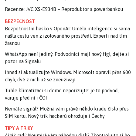
Recenze: JVC XS-E934B – Reproduktor s powerbankou
BEZPEČNOST
Bezpečnostní fiasko v OpenAI: Umělá inteligence si sama
našla cestu ven z izolovaného prostředí. Experti nad tím
žasnou
WhatsApp není jediný. Podvodníci mají nový fígl, dejte si
pozor na Signalu
Ihned si aktualizujte Windows. Microsoft opravil přes 600
chyb, dvě z nich už se zneužívají
Tuhle klimatizaci si domů nepořizujte: je to podvod,
varuje před ní i ČOI
Nemáte signál? Možná vám právě někdo krade číslo přes
SIM kartu. Nový trik hackerů ohrožuje i Čechy
TIPY A TRIKY
Ajťák radí: Neumírá vám náhodou disk? Zkontrolujte si ho