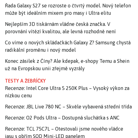
Řada Galaxy S27 se rozroste o čtvrtý model. Nový telefon
může být ideálním mixem pro masy i Ultra elitu
Nejlepším 3D tiskárnám vládne česká značka. V
porovnání vítězí kvalitou, ale levná rozhodně není
Co víme o nových skládačkách Galaxy Z? Samsung chystá
radikální proměnu i nový model
Konec zásilek z Číny? Ale kdepak, e-shopy Temu a Shein
už na Evropskou unii zřejmě vyzrály
TESTY A ŽEBŘÍČKY
Recenze: Intel Core Ultra 5 250K Plus – Vysoký výkon za
nízkou cenu
Recenze: JBL Live 780 NC – Skvěle vybavená střední třída
Recenze: O2 Pods Ultra – Dostupná sluchátka s ANC
Recenze: TCL 75C7L – Otestovali jsme nového vládce
jasu s obřím SQD Mini-LED panelem