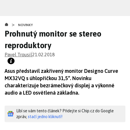
Přejít
k
hlavnímu
>
obsahu
NOVINKY
Prohnutý monitor se stereo
reproduktory
Pavel Trousil
21.02.2018
Asus představil zakřivený monitor Designo Curve
MX32VQ s úhlopříčkou 31,5“. Novinku
charakterizuje bezrámečkový displej a výkonné
audio a LED osvětlená základna.
Líbí se vám tento článek? Přidejte si Chip.cz do Google
zpráv,
stačí jedno kliknutí!