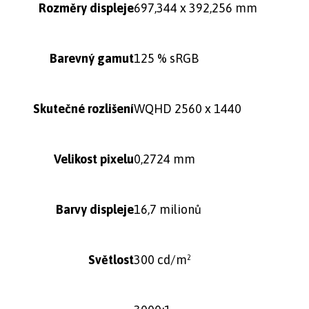
Rozměry displeje
697,344 x 392,256 mm
Barevný gamut
125 % sRGB
Skutečné rozlišení
WQHD 2560 x 1440
Velikost pixelu
0,2724 mm
Barvy displeje
16,7 milionů
Světlost
300 cd/m²