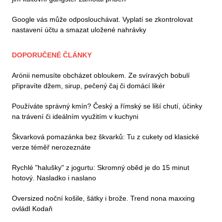
Google vás může odposlouchávat. Vyplatí se zkontrolovat
nastavení účtu a smazat uložené nahrávky
DOPORUČENÉ ČLÁNKY
Arónii nemusíte obcházet obloukem. Ze svíravých bobulí
připravíte džem, sirup, pečený čaj či domácí likér
Používáte správný kmín? Český a římský se liší chutí, účinky
na trávení či ideálním využitím v kuchyni
Škvarková pomazánka bez škvarků: Tu z cukety od klasické
verze téměř nerozeznáte
Rychlé "halušky" z jogurtu: Skromný oběd je do 15 minut
hotový. Nasladko i naslano
Oversized noční košile, šátky i brože. Trend nona maxxing
ovládl Kodaň