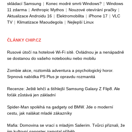
skládací Samsung
|
Konec modré smrti Windows?
|
Windows
11 zdarma
|
Anthropic Mythos
|
Nouzové otevírání pračky
|
Aktualizace Androidu 16
|
Elektromobilita
|
iPhone 17
|
VLC
TV
|
Klimatizace Maoudegola
|
Nejlepší Linux
ČLÁNKY CHIP.CZ
Rusové útočí na hotelové Wi-Fi sítě. Ovládnou je a nenápadně
se dostanou do vašeho notebooku nebo mobilu
Zombie akce, roztomilá adventura a psychologický horor.
Srpnová nabídka PS Plus je opravdu rozmanitá
Recenze: Ještě lehčí a štíhlejší Samsung Galaxy Z Flip8. Ale
foťák zůstává jen základní
Spider-Man spoléhá na gadgety od BMW. Jde o moderní
cestu, jak nalákat mladé zákazníky
Mafia: Domovina se vrací s mladým Salierim. Tvůrci přiznali, že
jim kultovní gangster zamotal příběh