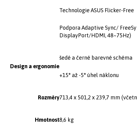
Technologie ASUS Flicker-Free
Podpora Adaptive Sync/ FreeSy
DisplayPort/HDMI, 48~75Hz)
šedé a černé barevné schéma
Design a ergonomie
+15° až -5° úhel náklonu
Rozměry
713,4 x 501,2 x 239,7 mm (včetn
Hmotnost
8,6 kg