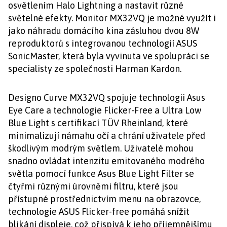
osvětlením Halo Lightning a nastavit různé
světelné efekty. Monitor MX32VQ je možné využít i
jako náhradu domácího kina zásluhou dvou 8W
reproduktorů s integrovanou technologií ASUS
SonicMaster, která byla vyvinuta ve spolupráci se
specialisty ze společnosti Harman Kardon.
Designo Curve MX32VQ spojuje technologii Asus
Eye Care a technologie Flicker-Free a Ultra Low
Blue Light s certifikací TÜV Rheinland, které
minimalizují námahu očí a chrání uživatele před
škodlivým modrým světlem. Uživatelé mohou
snadno ovládat intenzitu emitovaného modrého
světla pomocí funkce Asus Blue Light Filter se
čtyřmi různými úrovněmi filtru, které jsou
přístupné prostřednictvím menu na obrazovce,
technologie ASUS Flicker-free pomáhá snížit
blikání displeje, což přispívá k jeho příjemnějšímu