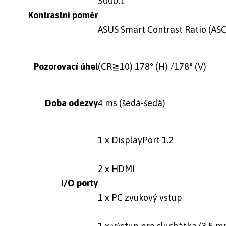
3000:1
Kontrastní poměr
ASUS Smart Contrast Ratio (ASC
Pozorovací úhel
(CR≧10) 178° (H) /178° (V)
Doba odezvy
4 ms (šedá-šedá)
1 x DisplayPort 1.2
2 x HDMI
I/O porty
1 x PC zvukový vstup