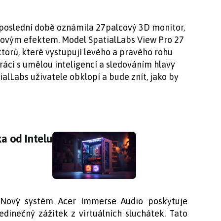
v poslední době oznámila 27palcový 3D monitor,
vukovým efektem. Model SpatialLabs View Pro 27
torů, které vystupují levého a pravého rohu
práci s umělou inteligencí a sledováním hlavy
alLabs uživatele obklopí a bude znít, jako by
ka od Intelu
ka od Intelu
„Nový systém Acer Immerse Audio poskytuje
jedinečný zážitek z virtuálních sluchátek. Tato