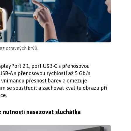
ez otravných brýlí.
splayPort 2.1, port USB-C s přenosovou
 USB-A s přenosovou rychlostí až 5 Gb/s.
e vnímanou přesnost barev a omezuje
m se soustředit a zachovat kvalitu obrazu při
ce.
z nutnosti nasazovat sluchátka