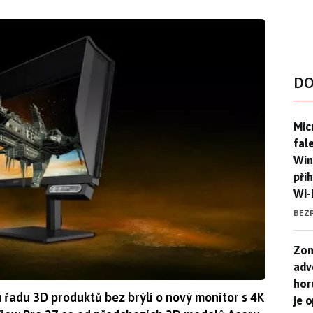
DO
Mic
Mic
fal
Win
při
Wi-
BEZ
Zom
Zom
adv
hor
 řadu 3D produktů bez brýlí o nový monitor s 4K
je 