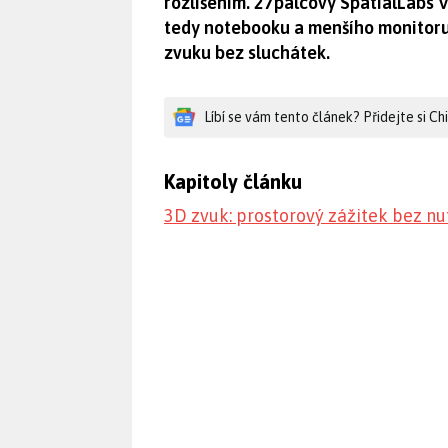
rozlišením. 27palcový SpatialLabs 
tedy notebooku a menšího monitoru,
zvuku bez sluchátek.
Líbí se vám tento článek? Přidejte si C
Kapitoly článku
3D zvuk: prostorový zážitek bez nu