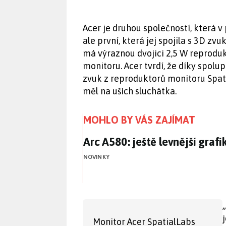
Acer je druhou společností, která 
ale první, která jej spojila s 3D z
má výraznou dvojici 2,5 W reproduk
monitoru. Acer tvrdí, že díky spolu
zvuk z reproduktorů monitoru Spati
měl na uších sluchátka.
MOHLO BY VÁS ZAJÍMAT
Arc A580: ještě levnější grafi
Arc A580: ještě levnější grafi
NOVINKY
Monitor Acer SpatialLabs