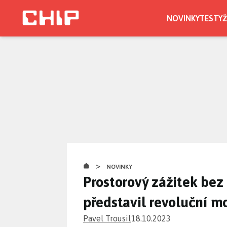
Přejít
k
NOVINKY
TESTY
Ž
hlavnímu
CHIP.CZ
obsahu
>
NOVINKY
Prostorový zážitek bez 
představil revoluční m
Pavel Trousil
18.10.2023