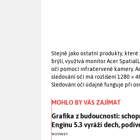
Stejně jako ostatní produkty, kter
brýlí, využívá monitor Acer Spatial
očí pomocí infračervené kamery. Ac
sledování očí má rozlišení 1280 × 4
Sledování očí údajně funguje při os
MOHLO BY VÁS ZAJÍMAT
Grafika z budoucnosti: schop
Grafika z budoucnosti: schop
Enginu 5.3 vyráží dech, podív
NOVINKY