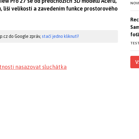
View Pro 27 se od předchozích 3D modelů Aceru,
NOV
 liší velikostí a zavedením funkce prostorového
Rece
Rece
Sam
foť
hip.cz do Google zpráv,
stačí jedno kliknutí!
TES
V
tnosti nasazovat sluchátka