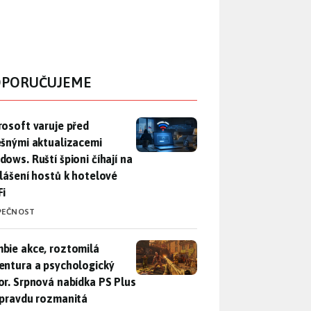
PORUČUJEME
rosoft varuje před falešnými aktualizacemi Windows. Ruští špio
rosoft varuje před
ešnými aktualizacemi
dows. Ruští špioni číhají na
hlášení hostů k hotelové
Fi
PEČNOST
bie akce, roztomilá adventura a psychologický horor. Srpnová
bie akce, roztomilá
entura a psychologický
or. Srpnová nabídka PS Plus
opravdu rozmanitá