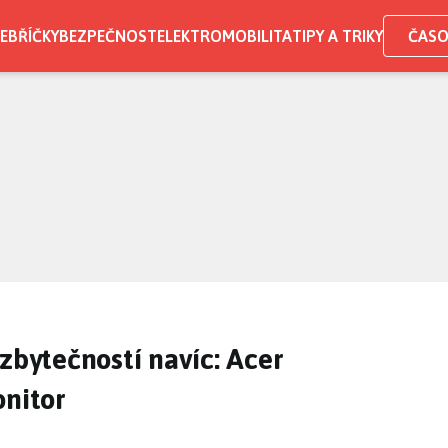
EBŘÍČKY
BEZPEČNOST
ELEKTROMOBILITA
TIPY A TRIKY
ČASO
zbytečností navíc: Acer
onitor