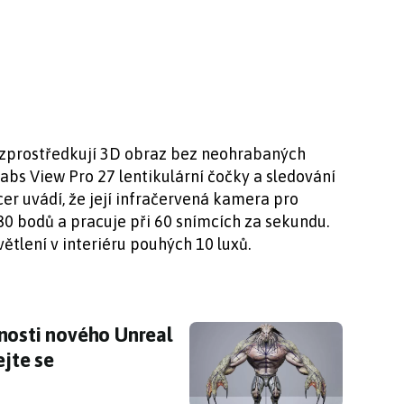
é zprostředkují 3D obraz bez neohrabaných
Labs View Pro 27 lentikulární čočky a sledování
er uvádí, že její infračervená kamera pro
80 bodů a pracuje při 60 snímcích za sekundu.
větlení v interiéru pouhých 10 luxů.
nosti nového Unreal Enginu 5.3 vyráží dech, po
nosti nového Unreal
ejte se