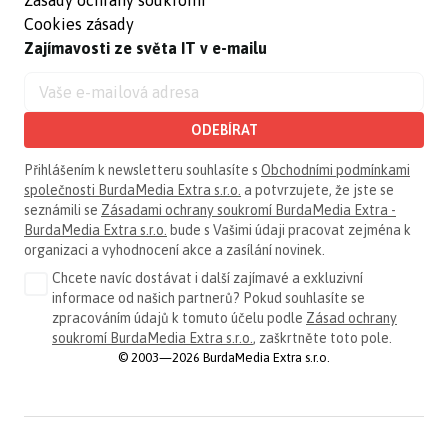
Cookies zásady
Zajímavosti ze světa IT v e-mailu
ODEBÍRAT
Přihlášením k newsletteru souhlasíte s
Obchodními podmínkami
společnosti BurdaMedia Extra s.r.o.
a potvrzujete, že jste se
seznámili se
Zásadami ochrany soukromí BurdaMedia Extra -
BurdaMedia Extra s.r.o.
bude s Vašimi údaji pracovat zejména k
organizaci a vyhodnocení akce a zasílání novinek.
Chcete navíc dostávat i další zajímavé a exkluzivní
informace od našich partnerů? Pokud souhlasíte se
zpracováním údajů k tomuto účelu podle
Zásad ochrany
soukromí BurdaMedia Extra s.r.o.
, zaškrtněte toto pole.
© 2003—2026 BurdaMedia Extra s.r.o.