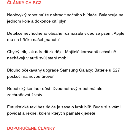
ČLÁNKY CHIP.CZ
Neobvyklý robot může nahradit nočního hlídače. Balancuje na
jednom kole a dokonce cítí plyn
Detekce nevhodného obsahu rozmazala video se psem. Apple
mu na bříšku našel „nahotu“
Chytrý trik, jak odradit zloděje: Majitelé karavanů schválně
nechávají v autě svůj starý mobil
Dlouho očekávaný upgrade Samsung Galaxy: Baterie u S27
poskočí na novou úroveň
Robotický kentaur děsí. Dvoumetrový robot má ale
zachraňovat životy
Futuristické taxi bez řidiče je zase o krok blíž. Bude si s vámi
povídat a řekne, kolem kterých památek jedete
DOPORUČENÉ ČLÁNKY