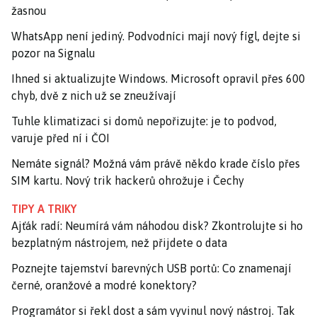
žasnou
WhatsApp není jediný. Podvodníci mají nový fígl, dejte si
pozor na Signalu
Ihned si aktualizujte Windows. Microsoft opravil přes 600
chyb, dvě z nich už se zneužívají
Tuhle klimatizaci si domů nepořizujte: je to podvod,
varuje před ní i ČOI
Nemáte signál? Možná vám právě někdo krade číslo přes
SIM kartu. Nový trik hackerů ohrožuje i Čechy
TIPY A TRIKY
Ajťák radí: Neumírá vám náhodou disk? Zkontrolujte si ho
bezplatným nástrojem, než přijdete o data
Poznejte tajemství barevných USB portů: Co znamenají
černé, oranžové a modré konektory?
Programátor si řekl dost a sám vyvinul nový nástroj. Tak