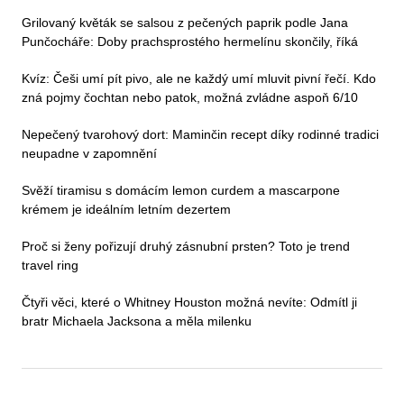
Grilovaný květák se salsou z pečených paprik podle Jana
Punčocháře: Doby prachsprostého hermelínu skončily, říká
Kvíz: Češi umí pít pivo, ale ne každý umí mluvit pivní řečí. Kdo
zná pojmy čochtan nebo patok, možná zvládne aspoň 6/10
Nepečený tvarohový dort: Maminčin recept díky rodinné tradici
neupadne v zapomnění
Svěží tiramisu s domácím lemon curdem a mascarpone
krémem je ideálním letním dezertem
Proč si ženy pořizují druhý zásnubní prsten? Toto je trend
travel ring
Čtyři věci, které o Whitney Houston možná nevíte: Odmítl ji
bratr Michaela Jacksona a měla milenku