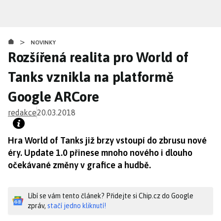
Přejít
k
hlavnímu
>
obsahu
NOVINKY
Rozšířená realita pro World of
Tanks vznikla na platformě
Google ARCore
redakce
20.03.2018
Hra World of Tanks již brzy vstoupí do zbrusu nové
éry. Update 1.0 přinese mnoho nového i dlouho
očekávané změny v grafice a hudbě.
Líbí se vám tento článek? Přidejte si Chip.cz do Google
zpráv,
stačí jedno kliknutí!