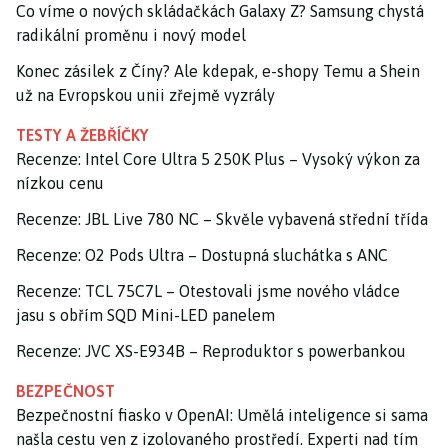
Co víme o nových skládačkách Galaxy Z? Samsung chystá
radikální proměnu i nový model
Konec zásilek z Číny? Ale kdepak, e-shopy Temu a Shein
už na Evropskou unii zřejmě vyzrály
TESTY A ŽEBŘÍČKY
Recenze: Intel Core Ultra 5 250K Plus – Vysoký výkon za
nízkou cenu
Recenze: JBL Live 780 NC – Skvěle vybavená střední třída
Recenze: O2 Pods Ultra – Dostupná sluchátka s ANC
Recenze: TCL 75C7L – Otestovali jsme nového vládce
jasu s obřím SQD Mini-LED panelem
Recenze: JVC XS-E934B – Reproduktor s powerbankou
BEZPEČNOST
Bezpečnostní fiasko v OpenAI: Umělá inteligence si sama
našla cestu ven z izolovaného prostředí. Experti nad tím