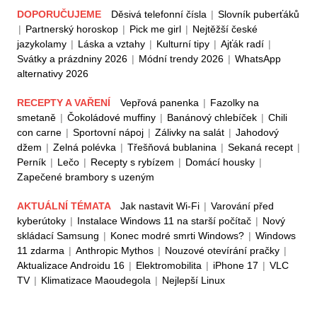
DOPORUČUJEME
Děsivá telefonní čísla
|
Slovník puberťáků
|
Partnerský horoskop
|
Pick me girl
|
Nejtěžší české
jazykolamy
|
Láska a vztahy
|
Kulturní tipy
|
Ajťák radí
|
Svátky a prázdniny 2026
|
Módní trendy 2026
|
WhatsApp
alternativy 2026
RECEPTY A VAŘENÍ
Vepřová panenka
|
Fazolky na
smetaně
|
Čokoládové muffiny
|
Banánový chlebíček
|
Chili
con carne
|
Sportovní nápoj
|
Zálivky na salát
|
Jahodový
džem
|
Zelná polévka
|
Třešňová bublanina
|
Sekaná recept
|
Perník
|
Lečo
|
Recepty s rybízem
|
Domácí housky
|
Zapečené brambory s uzeným
AKTUÁLNÍ TÉMATA
Jak nastavit Wi-Fi
|
Varování před
kyberútoky
|
Instalace Windows 11 na starší počítač
|
Nový
skládací Samsung
|
Konec modré smrti Windows?
|
Windows
11 zdarma
|
Anthropic Mythos
|
Nouzové otevírání pračky
|
Aktualizace Androidu 16
|
Elektromobilita
|
iPhone 17
|
VLC
TV
|
Klimatizace Maoudegola
|
Nejlepší Linux