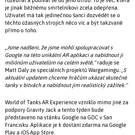
rozebrat a podívat se do jeho útrob. To je věc, která
je jinak běžnému smrtelníkovi zcela odepřena.
Uživatel má tak jedinečnou šanci dozvědět se o
těchto úžasných strojích něco víc a být takzvaně
přímo u toho.
„Jsme nadšeni, že jsme mohli spolupracovat s
Google na této unikátní AR aplikaci a nabídnout ji
miliónům uživatelům na celém světě,“
raduje se
Matt Daly ze speciálních projektů Wargamingu.
„S
aktuální updatem chceme hráčům ukázat skutečné
tanky v bitvách a nabídnout jim realistický zážitek.“
World of Tanks AR Experience vzniklo mimo jiné za
podpory Gravity Jack a tento týden bude
představeno na stánku Google na GDC v San
Francisku. Aplikace je k dostání zdarma na Google
Play a iOS App Store.