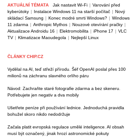
AKTUÁLNÍ TÉMATA
Jak nastavit Wi-Fi
|
Varování před
kyberútoky
|
Instalace Windows 11 na starší počítač
|
Nový
skládací Samsung
|
Konec modré smrti Windows?
|
Windows
11 zdarma
|
Anthropic Mythos
|
Nouzové otevírání pračky
|
Aktualizace Androidu 16
|
Elektromobilita
|
iPhone 17
|
VLC
TV
|
Klimatizace Maoudegola
|
Nejlepší Linux
ČLÁNKY CHIP.CZ
Vydělal na AI, teď střeží přírodu. Šéf OpenAI poslal přes 100
milionů na záchranu slavného orlího páru
Návod: Zachraňte staré fotografie zdarma a bez skeneru.
Potřebujete jen negativ a dva mobily
Ušetřete peníze při používání lednice. Jednoduchá pravidla
bohužel skoro nikdo nedodržuje
Začala platit evropská regulace umělé inteligence. AI obsah
musí být označený, jinak hrozí astronomické pokuty