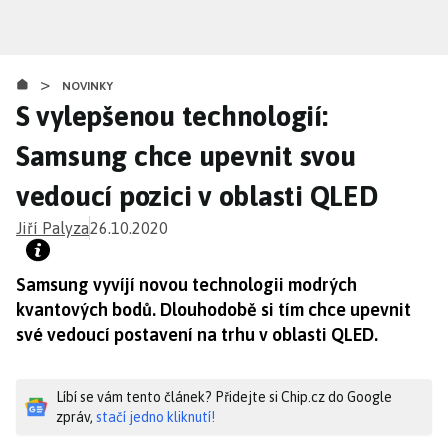
Přejít
k
hlavnímu
>
obsahu
NOVINKY
S vylepšenou technologií:
Samsung chce upevnit svou
vedoucí pozici v oblasti QLED
Jiří Palyza
26.10.2020
Samsung vyvíjí novou technologii modrých
kvantových bodů. Dlouhodobě si tím chce upevnit
své vedoucí postavení na trhu v oblasti QLED.
Líbí se vám tento článek? Přidejte si Chip.cz do Google
zpráv,
stačí jedno kliknutí!