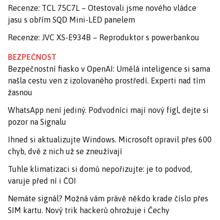
Recenze: TCL 75C7L – Otestovali jsme nového vládce
jasu s obřím SQD Mini-LED panelem
Recenze: JVC XS-E934B – Reproduktor s powerbankou
BEZPEČNOST
Bezpečnostní fiasko v OpenAI: Umělá inteligence si sama
našla cestu ven z izolovaného prostředí. Experti nad tím
žasnou
WhatsApp není jediný. Podvodníci mají nový fígl, dejte si
pozor na Signalu
Ihned si aktualizujte Windows. Microsoft opravil přes 600
chyb, dvě z nich už se zneužívají
Tuhle klimatizaci si domů nepořizujte: je to podvod,
varuje před ní i ČOI
Nemáte signál? Možná vám právě někdo krade číslo přes
SIM kartu. Nový trik hackerů ohrožuje i Čechy