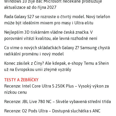
Windows 10 žije dál: Microsoft nečekaně prodlužuje
aktualizace až do října 2027
Řada Galaxy S27 se rozroste o čtvrtý model. Nový telefon
může být ideálním mixem pro masy i Ultra elitu
Nejlepším 3D tiskárnám vládne česká značka. V
porovnání vítězí kvalitou, ale levná rozhodně není
Co víme o nových skládačkách Galaxy Z? Samsung chystá
radikální proměnu i nový model
Konec zásilek z Číny? Ale kdepak, e-shopy Temu a Shein
už na Evropskou unii zřejmě vyzrály
TESTY A ŽEBŘÍČKY
Recenze: Intel Core Ultra 5 250K Plus – Vysoký výkon za
nízkou cenu
Recenze: JBL Live 780 NC – Skvěle vybavená střední třída
Recenze: O2 Pods Ultra – Dostupná sluchátka s ANC