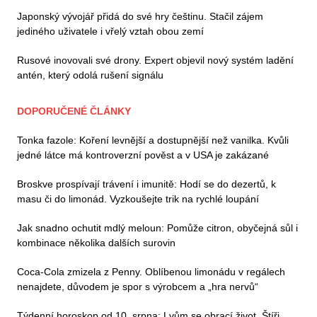
Japonský vývojář přidá do své hry češtinu. Stačil zájem
jediného uživatele i vřelý vztah obou zemí
Rusové inovovali své drony. Expert objevil nový systém ladění
antén, který odolá rušení signálu
DOPORUČENÉ ČLÁNKY
Tonka fazole: Koření levnější a dostupnější než vanilka. Kvůli
jedné látce má kontroverzní pověst a v USA je zakázané
Broskve prospívají trávení i imunitě: Hodí se do dezertů, k
masu či do limonád. Vyzkoušejte trik na rychlé loupání
Jak snadno ochutit mdlý meloun: Pomůže citron, obyčejná sůl i
kombinace několika dalších surovin
Coca-Cola zmizela z Penny. Oblíbenou limonádu v regálech
nenajdete, důvodem je spor s výrobcem a „hra nervů“
Týdenní horoskop od 10. srpna: Lvům se obrací život, Štíři