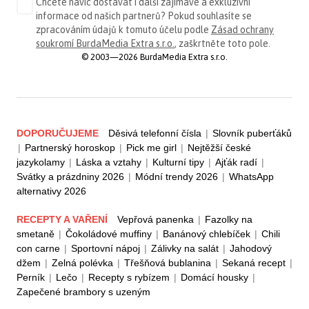
Chcete navíc dostávat i další zajímavé a exkluzivní
informace od našich partnerů? Pokud souhlasíte se
zpracováním údajů k tomuto účelu podle
Zásad ochrany
soukromí BurdaMedia Extra s.r.o.
, zaškrtněte toto pole.
© 2003—2026 BurdaMedia Extra s.r.o.
DOPORUČUJEME
Děsivá telefonní čísla
|
Slovník puberťáků
|
Partnerský horoskop
|
Pick me girl
|
Nejtěžší české
jazykolamy
|
Láska a vztahy
|
Kulturní tipy
|
Ajťák radí
|
Svátky a prázdniny 2026
|
Módní trendy 2026
|
WhatsApp
alternativy 2026
RECEPTY A VAŘENÍ
Vepřová panenka
|
Fazolky na
smetaně
|
Čokoládové muffiny
|
Banánový chlebíček
|
Chili
con carne
|
Sportovní nápoj
|
Zálivky na salát
|
Jahodový
džem
|
Zelná polévka
|
Třešňová bublanina
|
Sekaná recept
|
Perník
|
Lečo
|
Recepty s rybízem
|
Domácí housky
|
Zapečené brambory s uzeným