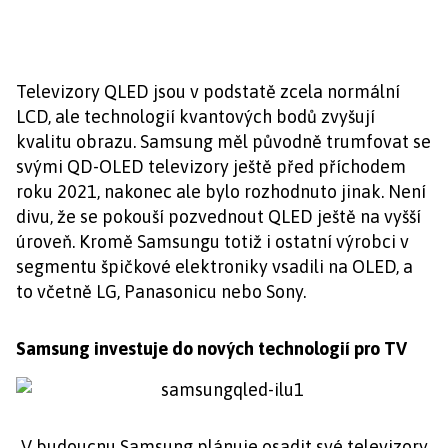
Televizory QLED jsou v podstatě zcela normální
LCD, ale technologií kvantových bodů zvyšují
kvalitu obrazu. Samsung měl původně trumfovat se
svými QD-OLED televizory ještě před příchodem
roku 2021, nakonec ale bylo rozhodnuto jinak. Není
divu, že se pokouší pozvednout QLED ještě na vyšší
úroveň. Kromě Samsungu totiž i ostatní výrobci v
segmentu špičkové elektroniky vsadili na OLED, a
to včetně LG, Panasonicu nebo Sony.
Samsung investuje do nových technologií pro TV
V budoucnu Samsung plánuje osadit své televizory