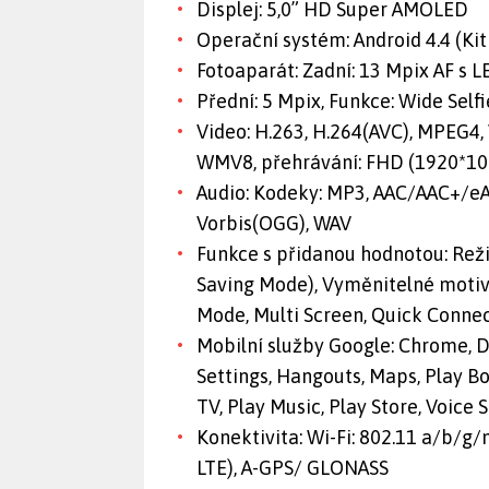
Displej: 5,0” HD Super AMOLED
Operační systém: Android 4.4 (Kit
Fotoaparát: Zadní: 13 Mpix AF s 
Přední: 5 Mpix, Funkce: Wide Self
Video: H.263, H.264(AVC), MPEG4,
WMV8, přehrávání: FHD (1920*10
Audio: Kodeky: MP3, AAC/AAC+/e
Vorbis(OGG), WAV
Funkce s přidanou hodnotou: Rež
Saving Mode), Vyměnitelné motivy 
Mode, Multi Screen, Quick Conne
Mobilní služby Google: Chrome, D
Settings, Hangouts, Maps, Play B
TV, Play Music, Play Store, Voice
Konektivita: Wi-Fi: 802.11 a/b/g/n
LTE), A-GPS/ GLONASS