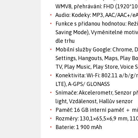
WMV8, přehrávání: FHD (1920*10
Audio: Kodeky: MP3, AAC/AAC+/e
Funkce s přidanou hodnotou: Rež
Saving Mode), Vyměnitelné motivy 
dle trhu
Mobilní služby Google: Chrome, D
Settings, Hangouts, Maps, Play B
TV, Play Music, Play Store, Voice
Konektivita: Wi-Fi: 802.11 a/b/g/
LTE), A-GPS/ GLONASS
Snímače: Akcelerometr, Senzor p
light, Vzdálenost, Hallův senzor
Paměť: 16 GB interní paměť ＋ mic
Rozměry: 130,1×65,5×6,9 mm, 110
Baterie: 1 900 mAh