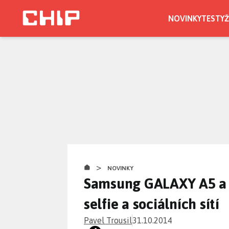
Přejít
k
NOVINKY
TESTY
Ž
hlavnímu
obsahu
>
NOVINKY
Samsung GALAXY A5 a 
selfie a sociálních sítí
Pavel Trousil
31.10.2014