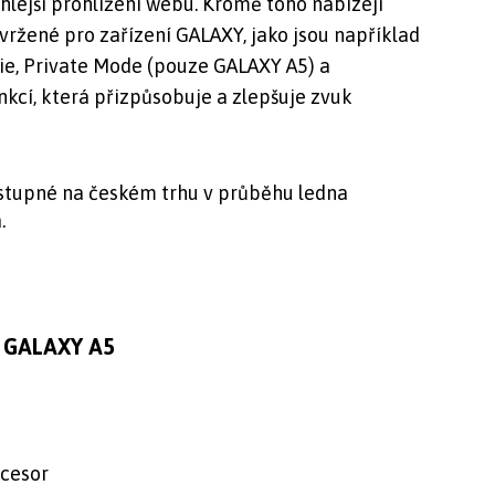
hlejší prohlížení webu. Kromě toho nabízejí
ržené pro zařízení GALAXY, jako jsou například
e, Private Mode (pouze GALAXY A5) a
nkcí, která přizpůsobuje a zlepšuje zvuk
tupné na českém trhu v průběhu ledna
.
g GALAXY A5
ocesor