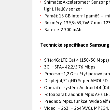
Snímače: Akcelerometr, Senzor p
light, Hallův senzor
Paměť: 16 GB interní paměť ＋ mic
Rozměry: 139,3×69,7×6,7 mm, 123
Baterie: 2 300 mAh
Technické specifikace Samsun
Sítě: 4G: LTE Cat 4 (150/50 Mbps)
3G: HSPA+ 42.2/5.76 Mbps
Procesor: 1,2 GHz čtyřjádrový pr
Displej: 4,5” qHD Super AMOLED
Operační systém: Android 4.4 (Kit
Fotoaparát: Zadní: 8 Mpix AF s L
Přední: 5 Mpix, funkce: Wide Self
Video: H.263, H.264(AVC), MPEG4,