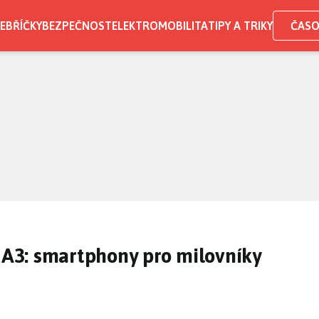
EBŘÍČKY
BEZPEČNOST
ELEKTROMOBILITA
TIPY A TRIKY
ČASO
A3: smartphony pro milovníky