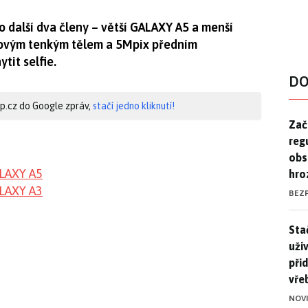
další dva členy – větší GALAXY A5 a menší
vovým tenkým tělem a 5Mpix předním
tit selfie.
DO
hip.cz do Google zpráv,
stačí jedno kliknutí!
Zač
Zač
reg
obs
LAXY A5
hro
LAXY A3
BEZ
Stač
Sta
uži
při
vře
NOV