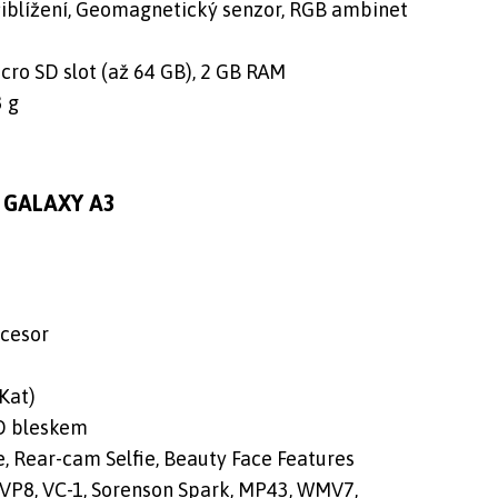
řiblížení, Geomagnetický senzor, RGB ambinet
ro SD slot (až 64 GB), 2 GB RAM
 g
g GALAXY A3
ocesor
Kat)
ED bleskem
ie, Rear-cam Selfie, Beauty Face Features
 VP8, VC-1, Sorenson Spark, MP43, WMV7,