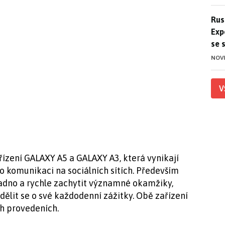
Ruso
Rus
Exp
se 
NOV
V
ízení GALAXY A5 a GALAXY A3, která vynikají
komunikaci na sociálních sítích. Především
nadno a rychle zachytit významné okamžiky,
dělit se o své každodenní zážitky. Obě zařízení
ch provedeních.