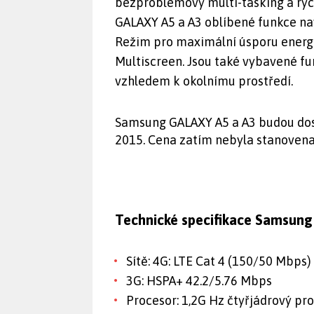
bezproblémový multi-tasking a ryc
GALAXY A5 a A3 oblíbené funkce nav
Režim pro maximální úsporu energi
Multiscreen. Jsou také vybavené fu
vzhledem k okolnímu prostředí.
Samsung GALAXY A5 a A3 budou dos
2015. Cena zatím nebyla stanovena
Technické specifikace Samsun
Sítě: 4G: LTE Cat 4 (150/50 Mbps)
3G: HSPA+ 42.2/5.76 Mbps
Procesor: 1,2G Hz čtyřjádrový pr