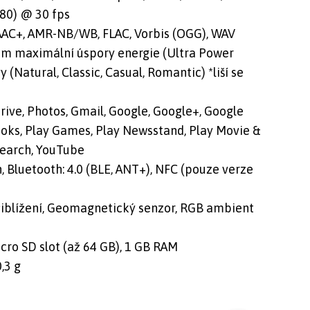
80) @ 30 fps
AAC+, AMR-NB/WB, FLAC, Vorbis (OGG), WAV
im maximální úspory energie (Ultra Power
(Natural, Classic, Casual, Romantic) *liší se
rive, Photos, Gmail, Google, Google+, Google
ooks, Play Games, Play Newsstand, Play Movie &
 Search, YouTube
n, Bluetooth: 4.0 (BLE, ANT+), NFC (pouze verze
řiblížení, Geomagnetický senzor, RGB ambient
ro SD slot (až 64 GB), 1 GB RAM
,3 g