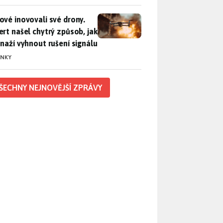
vé inovovali své drony. Expert našel chytrý způsob, jak se sna
ové inovovali své drony.
ert našel chytrý způsob, jak
snaží vyhnout rušení signálu
INKY
ŠECHNY NEJNOVĚJŠÍ ZPRÁVY