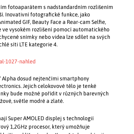
ním fotoaparátem s nadstandardním rozlišením
ší. Inovativní fotografické funkce, jako
 Animated GIF, Beauty Face a Rear-cam Selfie,
ie ve vysokém rozlišení pomocí automatického
achycené snímky nebo videa lze sdílet na svých
chlé síti LTE kategorie 4.
Y Alpha dosud nejtenčími smartphony
ctronics. Jejich celokovové tělo je tenké
inky bude možné pořídit v různých barevných
ůžové, světle modré a zlaté.
jí Super AMOLED displej s technologií
drový 1,2GHz procesor, který umožňuje