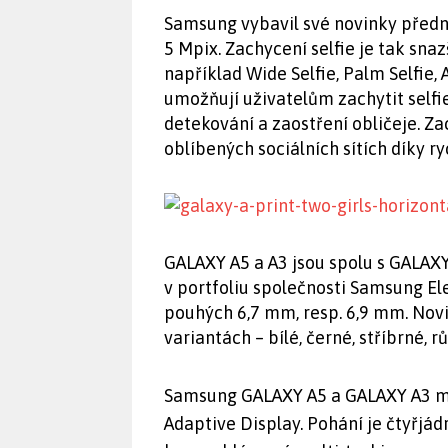
Samsung vybavil své novinky před
5 Mpix. Zachycení selfie je tak snaz
například Wide Selfie, Palm Selfie,
umožňují uživatelům zachytit self
detekování a zaostření obličeje. Z
oblíbených sociálních sítích díky ry
GALAXY A5 a A3 jsou spolu s GALAX
v portfoliu společnosti Samsung Ele
pouhých 6,7 mm, resp. 6,9 mm. Nov
variantách – bílé, černé, stříbrné, r
Samsung GALAXY A5 a GALAXY A3 ma
Adaptive Display. Pohání je čtyřjá