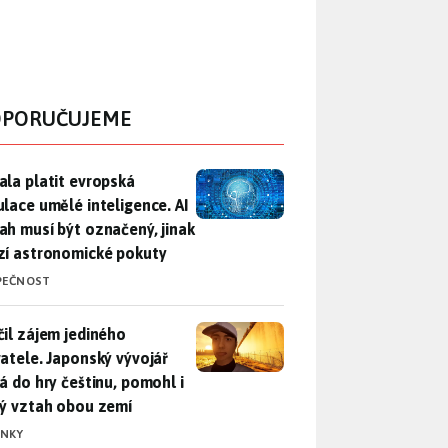
PORUČUJEME
ala platit evropská regulace umělé inteligence. AI obsah musí
ala platit evropská
ulace umělé inteligence. AI
ah musí být označený, jinak
zí astronomické pokuty
PEČNOST
il zájem jediného uživatele. Japonský vývojář přidá do hry češ
čil zájem jediného
vatele. Japonský vývojář
dá do hry češtinu, pomohl i
lý vztah obou zemí
INKY