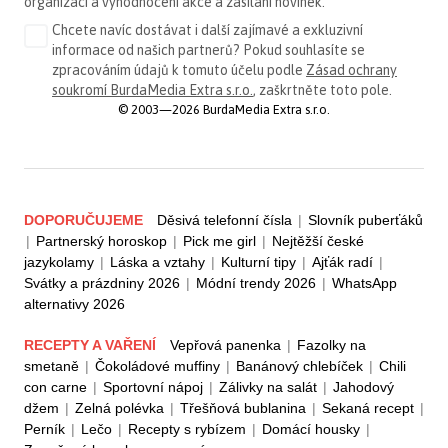
organizaci a vyhodnocení akce a zasílání novinek.
Chcete navíc dostávat i další zajímavé a exkluzivní
informace od našich partnerů? Pokud souhlasíte se
zpracováním údajů k tomuto účelu podle
Zásad ochrany
soukromí BurdaMedia Extra s.r.o.
, zaškrtněte toto pole.
© 2003—2026 BurdaMedia Extra s.r.o.
DOPORUČUJEME
Děsivá telefonní čísla
|
Slovník puberťáků
|
Partnerský horoskop
|
Pick me girl
|
Nejtěžší české
jazykolamy
|
Láska a vztahy
|
Kulturní tipy
|
Ajťák radí
|
Svátky a prázdniny 2026
|
Módní trendy 2026
|
WhatsApp
alternativy 2026
RECEPTY A VAŘENÍ
Vepřová panenka
|
Fazolky na
smetaně
|
Čokoládové muffiny
|
Banánový chlebíček
|
Chili
con carne
|
Sportovní nápoj
|
Zálivky na salát
|
Jahodový
džem
|
Zelná polévka
|
Třešňová bublanina
|
Sekaná recept
|
Perník
|
Lečo
|
Recepty s rybízem
|
Domácí housky
|