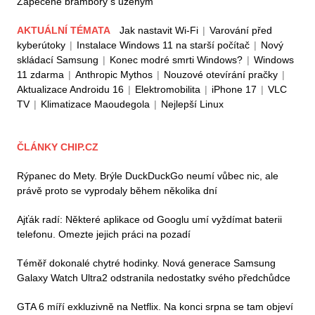
Zapečené brambory s uzeným
AKTUÁLNÍ TÉMATA
Jak nastavit Wi-Fi
|
Varování před
kyberútoky
|
Instalace Windows 11 na starší počítač
|
Nový
skládací Samsung
|
Konec modré smrti Windows?
|
Windows
11 zdarma
|
Anthropic Mythos
|
Nouzové otevírání pračky
|
Aktualizace Androidu 16
|
Elektromobilita
|
iPhone 17
|
VLC
TV
|
Klimatizace Maoudegola
|
Nejlepší Linux
ČLÁNKY CHIP.CZ
Rýpanec do Mety. Brýle DuckDuckGo neumí vůbec nic, ale
právě proto se vyprodaly během několika dní
Ajťák radí: Některé aplikace od Googlu umí vyždímat baterii
telefonu. Omezte jejich práci na pozadí
Téměř dokonalé chytré hodinky. Nová generace Samsung
Galaxy Watch Ultra2 odstranila nedostatky svého předchůdce
GTA 6 míří exkluzivně na Netflix. Na konci srpna se tam objeví