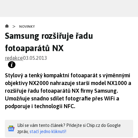
Přejít
k
hlavnímu
>
obsahu
NOVINKY
Samsung rozšiřuje řadu
fotoaparátů NX
redakce
03.05.2013
Stylový a tenký kompaktní fotoaparát s výměnnými
objektivy NX2000 nahrazuje starší model NX1000 a
rozšiřuje řadu fotoaparátů NX firmy Samsung.
Umožňuje snadno sdílet fotografie přes WiFi a
podporuje i technologii NFC.
Líbí se vám tento článek? Přidejte si Chip.cz do Google
zpráv,
stačí jedno kliknutí!