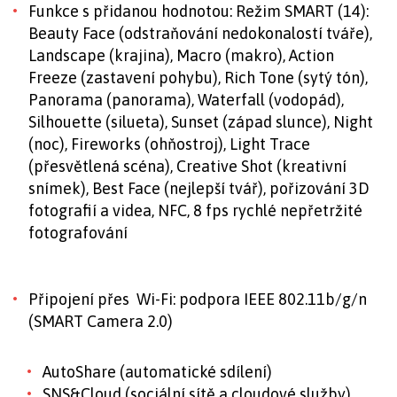
Funkce s přidanou hodnotou: Režim SMART (14):
Beauty Face (odstraňování nedokonalostí tváře),
Landscape (krajina), Macro (makro), Action
Freeze (zastavení pohybu), Rich Tone (sytý tón),
Panorama (panorama), Waterfall (vodopád),
Silhouette (silueta), Sunset (západ slunce), Night
(noc), Fireworks (ohňostroj), Light Trace
(přesvětlená scéna), Creative Shot (kreativní
snímek), Best Face (nejlepší tvář), pořizování 3D
fotografií a videa, NFC, 8 fps rychlé nepřetržité
fotografování
Připojení přes Wi-Fi: podpora IEEE 802.11b/g/n
(SMART Camera 2.0)
AutoShare (automatické sdílení)
SNS&Cloud (sociální sítě a cloudové služby)