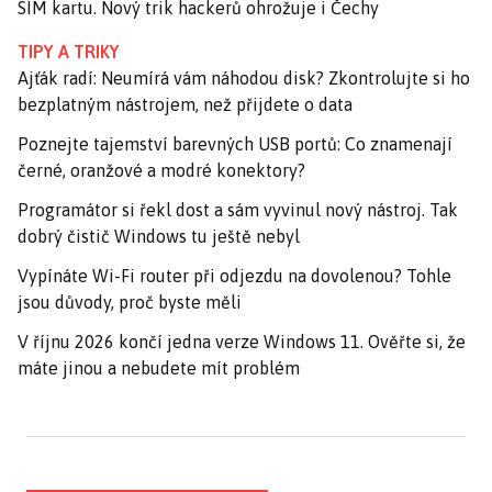
SIM kartu. Nový trik hackerů ohrožuje i Čechy
TIPY A TRIKY
Ajťák radí: Neumírá vám náhodou disk? Zkontrolujte si ho
bezplatným nástrojem, než přijdete o data
Poznejte tajemství barevných USB portů: Co znamenají
černé, oranžové a modré konektory?
Programátor si řekl dost a sám vyvinul nový nástroj. Tak
dobrý čistič Windows tu ještě nebyl
Vypínáte Wi-Fi router při odjezdu na dovolenou? Tohle
jsou důvody, proč byste měli
V říjnu 2026 končí jedna verze Windows 11. Ověřte si, že
máte jinou a nebudete mít problém