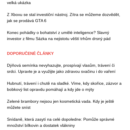
velká ukázka
Z Xboxu se stal investiční nástroj. Zítra se můžeme dozvědět,
jak se prodává GTA 6
Konec pohádky o bohatství z umělé inteligence? Slavný
investor z filmu Sázka na nejistotu věští trhům drsný pád
DOPORUČENÉ ČLÁNKY
Dýňová semínka nevyhazujte, prospívají vlasům, trávení či
srdci. Upravte je a využijte jako zdravou svačinu i do vaření
Hubnutí, trávení i chutě na sladké. Víme, kdy skořice, zázvor a
bobkový list opravdu pomáhají a kdy jde o mýty
Zelené brambory nejsou jen kosmetická vada. Kdy je ještě
můžete sníst
Snídaně, která zasytí na celé dopoledne: Pomůže správné
množství bílkovin a dostatek vlákniny