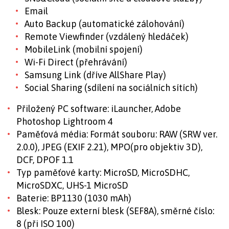
Email
Auto Backup (automatické zálohování)
Remote Viewfinder (vzdálený hledáček)
MobileLink (mobilní spojení)
Wi-Fi Direct (přehrávání)
Samsung Link (dříve AllShare Play)
Social Sharing (sdílení na sociálních sítích)
Přiložený PC software: iLauncher, Adobe
Photoshop Lightroom 4
Paměťová média: Formát souboru: RAW (SRW ver.
2.0.0), JPEG (EXIF 2.21), MPO(pro objektiv 3D),
DCF, DPOF 1.1
Typ paměťové karty: MicroSD, MicroSDHC,
MicroSDXC, UHS-1 MicroSD
Baterie: BP1130 (1030 mAh)
Blesk: Pouze externí blesk (SEF8A), směrné číslo:
8 (při ISO 100)