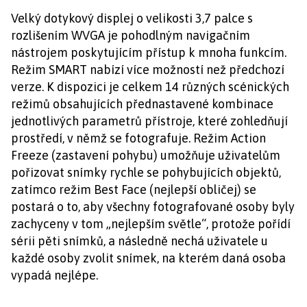
Velký dotykový displej o velikosti 3,7 palce s
rozlišením WVGA je pohodlným navigačním
nástrojem poskytujícím přístup k mnoha funkcím.
Režim SMART nabízí více možností než předchozí
verze. K dispozici je celkem 14 různých scénických
režimů obsahujících přednastavené kombinace
jednotlivých parametrů přístroje, které zohledňují
prostředí, v němž se fotografuje. Režim Action
Freeze (zastavení pohybu) umožňuje uživatelům
pořizovat snímky rychle se pohybujících objektů,
zatímco režim Best Face (nejlepší obličej) se
postará o to, aby všechny fotografované osoby byly
zachyceny v tom „nejlepším světle“, protože pořídí
sérii pěti snímků, a následně nechá uživatele u
každé osoby zvolit snímek, na kterém daná osoba
vypadá nejlépe.