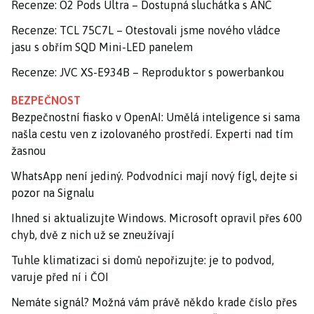
Recenze: O2 Pods Ultra – Dostupná sluchátka s ANC
Recenze: TCL 75C7L – Otestovali jsme nového vládce
jasu s obřím SQD Mini-LED panelem
Recenze: JVC XS-E934B – Reproduktor s powerbankou
BEZPEČNOST
Bezpečnostní fiasko v OpenAI: Umělá inteligence si sama
našla cestu ven z izolovaného prostředí. Experti nad tím
žasnou
WhatsApp není jediný. Podvodníci mají nový fígl, dejte si
pozor na Signalu
Ihned si aktualizujte Windows. Microsoft opravil přes 600
chyb, dvě z nich už se zneužívají
Tuhle klimatizaci si domů nepořizujte: je to podvod,
varuje před ní i ČOI
Nemáte signál? Možná vám právě někdo krade číslo přes