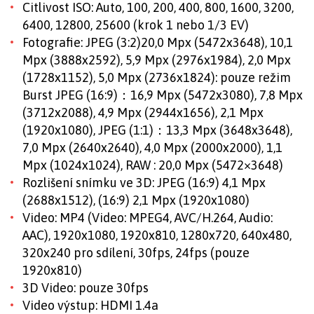
Citlivost ISO: Auto, 100, 200, 400, 800, 1600, 3200,
6400, 12800, 25600 (krok 1 nebo 1/3 EV)
Fotografie: JPEG (3:2)20,0 Mpx (5472x3648), 10,1
Mpx (3888x2592), 5,9 Mpx (2976x1984), 2,0 Mpx
(1728x1152), 5,0 Mpx (2736x1824): pouze režim
Burst JPEG (16:9)：16,9 Mpx (5472x3080), 7,8 Mpx
(3712x2088), 4,9 Mpx (2944x1656), 2,1 Mpx
(1920x1080), JPEG (1:1)：13,3 Mpx (3648x3648),
7,0 Mpx (2640x2640), 4,0 Mpx (2000x2000), 1,1
Mpx (1024x1024), RAW : 20,0 Mpx (5472×3648)
Rozlišení snímku ve 3D: JPEG (16:9) 4,1 Mpx
(2688x1512), (16:9) 2,1 Mpx (1920x1080)
Video: MP4 (Video: MPEG4, AVC/H.264, Audio:
AAC), 1920x1080, 1920x810, 1280x720, 640x480,
320x240 pro sdílení, 30fps, 24fps (pouze
1920x810)
3D Video: pouze 30fps
Video výstup: HDMI 1.4a