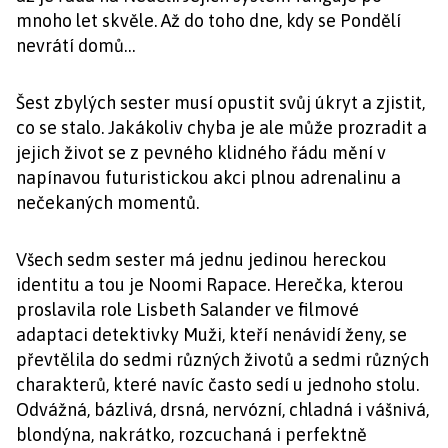
mnoho let skvěle. Až do toho dne, kdy se Pondělí
nevrátí domů…
Šest zbylých sester musí opustit svůj úkryt a zjistit,
co se stalo. Jakákoliv chyba je ale může prozradit a
jejich život se z pevného klidného řádu mění v
napínavou futuristickou akci plnou adrenalinu a
nečekaných momentů.
Všech sedm sester má jednu jedinou hereckou
identitu a tou je Noomi Rapace. Herečka, kterou
proslavila role Lisbeth Salander ve filmové
adaptaci detektivky Muži, kteří nenávidí ženy, se
převtělila do sedmi různých životů a sedmi různých
charakterů, které navíc často sedí u jednoho stolu.
Odvážná, bázlivá, drsná, nervózní, chladná i vášnivá,
blondýna, nakrátko, rozcuchaná i perfektně