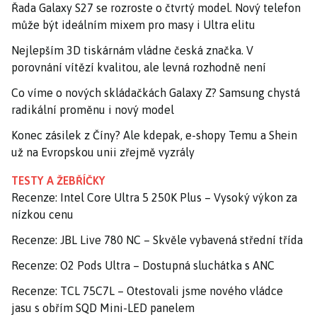
Řada Galaxy S27 se rozroste o čtvrtý model. Nový telefon
může být ideálním mixem pro masy i Ultra elitu
Nejlepším 3D tiskárnám vládne česká značka. V
porovnání vítězí kvalitou, ale levná rozhodně není
Co víme o nových skládačkách Galaxy Z? Samsung chystá
radikální proměnu i nový model
Konec zásilek z Číny? Ale kdepak, e-shopy Temu a Shein
už na Evropskou unii zřejmě vyzrály
TESTY A ŽEBŘÍČKY
Recenze: Intel Core Ultra 5 250K Plus – Vysoký výkon za
nízkou cenu
Recenze: JBL Live 780 NC – Skvěle vybavená střední třída
Recenze: O2 Pods Ultra – Dostupná sluchátka s ANC
Recenze: TCL 75C7L – Otestovali jsme nového vládce
jasu s obřím SQD Mini-LED panelem