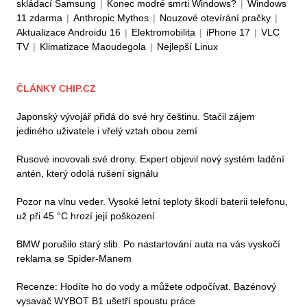
skládací Samsung
|
Konec modré smrti Windows?
|
Windows
11 zdarma
|
Anthropic Mythos
|
Nouzové otevírání pračky
|
Aktualizace Androidu 16
|
Elektromobilita
|
iPhone 17
|
VLC
TV
|
Klimatizace Maoudegola
|
Nejlepší Linux
ČLÁNKY CHIP.CZ
Japonský vývojář přidá do své hry češtinu. Stačil zájem
jediného uživatele i vřelý vztah obou zemí
Rusové inovovali své drony. Expert objevil nový systém ladění
antén, který odolá rušení signálu
Pozor na vlnu veder. Vysoké letní teploty škodí baterii telefonu,
už při 45 °C hrozí její poškození
BMW porušilo starý slib. Po nastartování auta na vás vyskočí
reklama se Spider-Manem
Recenze: Hodíte ho do vody a můžete odpočívat. Bazénový
vysavač WYBOT B1 ušetří spoustu práce