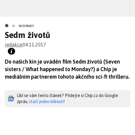
Přejít
k
hlavnímu
>
obsahu
NOVINKY
Sedm životů
redakce
04.11.2017
Do našich kin je uváděn film Sedm životů (Seven
sisters / What happened to Monday?) a Chip je
mediálním partnerem tohoto akčního sci-fi thrilleru.
Líbí se vám tento článek? Přidejte si Chip.cz do Google
zpráv,
stačí jedno kliknutí!