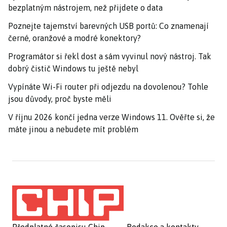
bezplatným nástrojem, než přijdete o data
Poznejte tajemství barevných USB portů: Co znamenají
černé, oranžové a modré konektory?
Programátor si řekl dost a sám vyvinul nový nástroj. Tak
dobrý čistič Windows tu ještě nebyl
Vypínáte Wi-Fi router při odjezdu na dovolenou? Tohle
jsou důvody, proč byste měli
V říjnu 2026 končí jedna verze Windows 11. Ověřte si, že
máte jinou a nebudete mít problém
Předplatné časopisu Chip
Redakce a kontakty