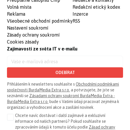
Volná místa
Redakční etický kodex
Reklama
Inzerce
Všeobecné obchodní podmínky
RSS
Nastavení soukromí
Zásady ochrany soukromí
Cookies zásady
Zajímavosti ze světa IT v e-mailu
ODEBÍRAT
Přihlášením k newsletteru souhlasíte s
Obchodními podmínkami
společnosti BurdaMedia Extra s.r.o.
a potvrzujete, že jste se
seznámili se
Zásadami ochrany soukromí BurdaMedia Extra -
BurdaMedia Extra s.r.o.
bude s Vašimi údaji pracovat zejména k
organizaci a vyhodnocení akce a zasílání novinek.
Chcete navíc dostávat i další zajímavé a exkluzivní
informace od našich partnerů? Pokud souhlasíte se
zpracováním údajů k tomuto účelu podle
Zásad ochrany