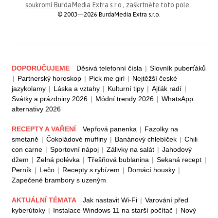
soukromí BurdaMedia Extra s.r.o.
, zaškrtněte toto pole.
© 2003—2026 BurdaMedia Extra s.r.o.
DOPORUČUJEME
Děsivá telefonní čísla
|
Slovník puberťáků
|
Partnerský horoskop
|
Pick me girl
|
Nejtěžší české
jazykolamy
|
Láska a vztahy
|
Kulturní tipy
|
Ajťák radí
|
Svátky a prázdniny 2026
|
Módní trendy 2026
|
WhatsApp
alternativy 2026
RECEPTY A VAŘENÍ
Vepřová panenka
|
Fazolky na
smetaně
|
Čokoládové muffiny
|
Banánový chlebíček
|
Chili
con carne
|
Sportovní nápoj
|
Zálivky na salát
|
Jahodový
džem
|
Zelná polévka
|
Třešňová bublanina
|
Sekaná recept
|
Perník
|
Lečo
|
Recepty s rybízem
|
Domácí housky
|
Zapečené brambory s uzeným
AKTUÁLNÍ TÉMATA
Jak nastavit Wi-Fi
|
Varování před
kyberútoky
|
Instalace Windows 11 na starší počítač
|
Nový