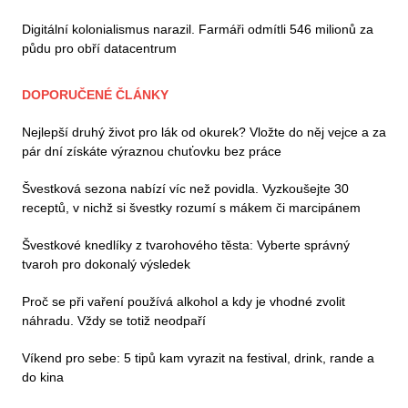
Digitální kolonialismus narazil. Farmáři odmítli 546 milionů za
půdu pro obří datacentrum
DOPORUČENÉ ČLÁNKY
Nejlepší druhý život pro lák od okurek? Vložte do něj vejce a za
pár dní získáte výraznou chuťovku bez práce
Švestková sezona nabízí víc než povidla. Vyzkoušejte 30
receptů, v nichž si švestky rozumí s mákem či marcipánem
Švestkové knedlíky z tvarohového těsta: Vyberte správný
tvaroh pro dokonalý výsledek
Proč se při vaření používá alkohol a kdy je vhodné zvolit
náhradu. Vždy se totiž neodpaří
Víkend pro sebe: 5 tipů kam vyrazit na festival, drink, rande a
do kina