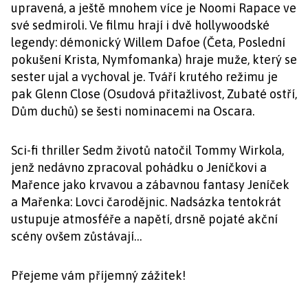
upravená, a ještě mnohem více je Noomi Rapace ve
své sedmiroli. Ve filmu hrají i dvě hollywoodské
legendy: démonický Willem Dafoe (Četa, Poslední
pokušení Krista, Nymfomanka) hraje muže, který se
sester ujal a vychoval je. Tváří krutého režimu je
pak Glenn Close (Osudová přitažlivost, Zubaté ostří,
Dům duchů) se šesti nominacemi na Oscara.
Sci-fi thriller Sedm životů natočil Tommy Wirkola,
jenž nedávno zpracoval pohádku o Jeníčkovi a
Mařence jako krvavou a zábavnou fantasy Jeníček
a Mařenka: Lovci čarodějnic. Nadsázka tentokrát
ustupuje atmosféře a napětí, drsně pojaté akční
scény ovšem zůstávají…
Přejeme vám příjemný zážitek!