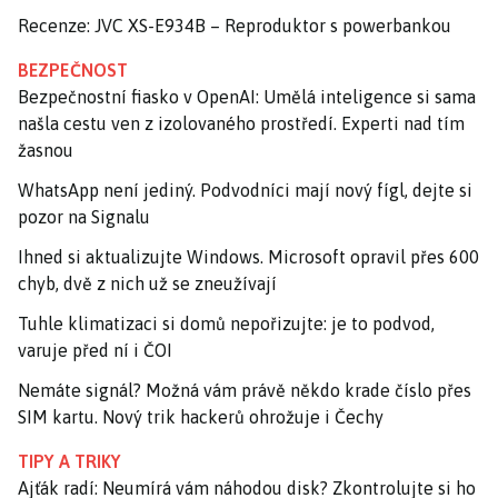
Recenze: JVC XS-E934B – Reproduktor s powerbankou
BEZPEČNOST
Bezpečnostní fiasko v OpenAI: Umělá inteligence si sama
našla cestu ven z izolovaného prostředí. Experti nad tím
žasnou
WhatsApp není jediný. Podvodníci mají nový fígl, dejte si
pozor na Signalu
Ihned si aktualizujte Windows. Microsoft opravil přes 600
chyb, dvě z nich už se zneužívají
Tuhle klimatizaci si domů nepořizujte: je to podvod,
varuje před ní i ČOI
Nemáte signál? Možná vám právě někdo krade číslo přes
SIM kartu. Nový trik hackerů ohrožuje i Čechy
TIPY A TRIKY
Ajťák radí: Neumírá vám náhodou disk? Zkontrolujte si ho