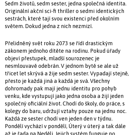
Sedm životů, sedm sester, jedna společná identita.
Originální akční sci-fi thriller o sedmi identických
sestrách, které tají svou existenci před okolním
světem. Dokud jedna z nich nezmizí.
Přelidněný svět roku 2073 se řídí drastickým
zákonem jednoho dítěte na rodinu. Pokud úřady
objeví přestupek, mladší sourozenec je
nesmlouvavě odebrán. V jednom bytě se ale už
třicet let skrývá a žije sedm sester. Vypadají stejně,
přesto je každá jiná a každá je svá. Všechny
dohromady pak mají jednu identitu pro pohyb
venku, kde vystupují jako jedna osoba a žijí jeden
společný oficiální život. Chodí do školy, do práce, s
kolegy do baru, udržují vztahy pouze na jednu noc.
Každá ze sester chodí ven jeden den v týdnu.
Pondělí vychází v pondělí, Úterý v úterý a tak dále
až je řada na Neděli. Jejich systém funguje po