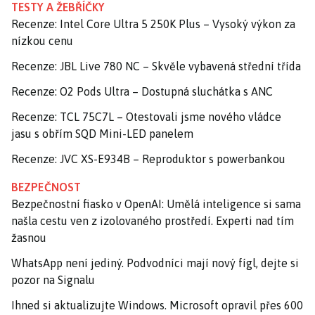
TESTY A ŽEBŘÍČKY
Recenze: Intel Core Ultra 5 250K Plus – Vysoký výkon za
nízkou cenu
Recenze: JBL Live 780 NC – Skvěle vybavená střední třída
Recenze: O2 Pods Ultra – Dostupná sluchátka s ANC
Recenze: TCL 75C7L – Otestovali jsme nového vládce
jasu s obřím SQD Mini-LED panelem
Recenze: JVC XS-E934B – Reproduktor s powerbankou
BEZPEČNOST
Bezpečnostní fiasko v OpenAI: Umělá inteligence si sama
našla cestu ven z izolovaného prostředí. Experti nad tím
žasnou
WhatsApp není jediný. Podvodníci mají nový fígl, dejte si
pozor na Signalu
Ihned si aktualizujte Windows. Microsoft opravil přes 600