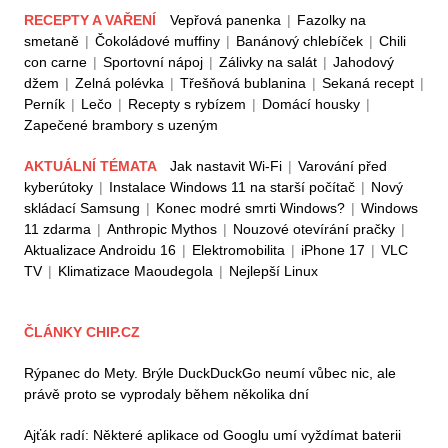
RECEPTY A VAŘENÍ
Vepřová panenka
|
Fazolky na
smetaně
|
Čokoládové muffiny
|
Banánový chlebíček
|
Chili
con carne
|
Sportovní nápoj
|
Zálivky na salát
|
Jahodový
džem
|
Zelná polévka
|
Třešňová bublanina
|
Sekaná recept
|
Perník
|
Lečo
|
Recepty s rybízem
|
Domácí housky
|
Zapečené brambory s uzeným
AKTUÁLNÍ TÉMATA
Jak nastavit Wi-Fi
|
Varování před
kyberútoky
|
Instalace Windows 11 na starší počítač
|
Nový
skládací Samsung
|
Konec modré smrti Windows?
|
Windows
11 zdarma
|
Anthropic Mythos
|
Nouzové otevírání pračky
|
Aktualizace Androidu 16
|
Elektromobilita
|
iPhone 17
|
VLC
TV
|
Klimatizace Maoudegola
|
Nejlepší Linux
ČLÁNKY CHIP.CZ
Rýpanec do Mety. Brýle DuckDuckGo neumí vůbec nic, ale
právě proto se vyprodaly během několika dní
Ajťák radí: Některé aplikace od Googlu umí vyždímat baterii