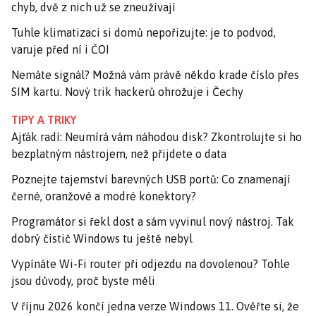
chyb, dvě z nich už se zneužívají
Tuhle klimatizaci si domů nepořizujte: je to podvod,
varuje před ní i ČOI
Nemáte signál? Možná vám právě někdo krade číslo přes
SIM kartu. Nový trik hackerů ohrožuje i Čechy
TIPY A TRIKY
Ajťák radí: Neumírá vám náhodou disk? Zkontrolujte si ho
bezplatným nástrojem, než přijdete o data
Poznejte tajemství barevných USB portů: Co znamenají
černé, oranžové a modré konektory?
Programátor si řekl dost a sám vyvinul nový nástroj. Tak
dobrý čistič Windows tu ještě nebyl
Vypínáte Wi-Fi router při odjezdu na dovolenou? Tohle
jsou důvody, proč byste měli
V říjnu 2026 končí jedna verze Windows 11. Ověřte si, že