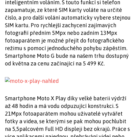
inteligentním voláním. S touto funkcí si telefon
zapamatuje, ze které SIM karty voláte na určité
číslo, a pro další volání automaticky vybere stejnou
SIM kartu. Pro rychlejší zachycení zajímavých
fotografií předním 5Mpx nebo zadním 13Mpx
fotoaparátem je možné přejít do fotografického
režimu s pomocí jednoduchého pohybu zápěstím.
Smartphone Moto G bude na našem trhu dostupný
od května za cenu začínající na 5 499 Kč.
Smartphone Moto X Play díky velké baterii výdrží
až 48 hodin a má vodu odpuzující konstrukci. S
21Mpx fotoaparátem mohou uživatelé vytvářet
fotky a videa, se kterými se pak mohou pochlubit
na 5,5palcovém Full HD displeji bez okrajů. Práce s
více aplikacemi najednou, přehrávání videí nebo