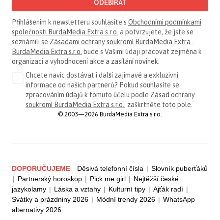
ODEBÍRAT
Přihlášením k newsletteru souhlasíte s
Obchodními podmínkami
společnosti BurdaMedia Extra s.r.o.
a potvrzujete, že jste se
seznámili se
Zásadami ochrany soukromí BurdaMedia Extra -
BurdaMedia Extra s.r.o.
bude s Vašimi údaji pracovat zejména k
organizaci a vyhodnocení akce a zasílání novinek.
Chcete navíc dostávat i další zajímavé a exkluzivní
informace od našich partnerů? Pokud souhlasíte se
zpracováním údajů k tomuto účelu podle
Zásad ochrany
soukromí BurdaMedia Extra s.r.o.
, zaškrtněte toto pole.
© 2003—2026 BurdaMedia Extra s.r.o.
DOPORUČUJEME
Děsivá telefonní čísla
|
Slovník puberťáků
|
Partnerský horoskop
|
Pick me girl
|
Nejtěžší české
jazykolamy
|
Láska a vztahy
|
Kulturní tipy
|
Ajťák radí
|
Svátky a prázdniny 2026
|
Módní trendy 2026
|
WhatsApp
alternativy 2026