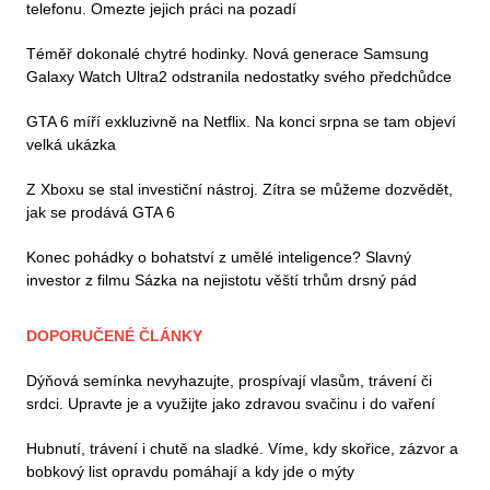
telefonu. Omezte jejich práci na pozadí
Téměř dokonalé chytré hodinky. Nová generace Samsung
Galaxy Watch Ultra2 odstranila nedostatky svého předchůdce
GTA 6 míří exkluzivně na Netflix. Na konci srpna se tam objeví
velká ukázka
Z Xboxu se stal investiční nástroj. Zítra se můžeme dozvědět,
jak se prodává GTA 6
Konec pohádky o bohatství z umělé inteligence? Slavný
investor z filmu Sázka na nejistotu věští trhům drsný pád
DOPORUČENÉ ČLÁNKY
Dýňová semínka nevyhazujte, prospívají vlasům, trávení či
srdci. Upravte je a využijte jako zdravou svačinu i do vaření
Hubnutí, trávení i chutě na sladké. Víme, kdy skořice, zázvor a
bobkový list opravdu pomáhají a kdy jde o mýty