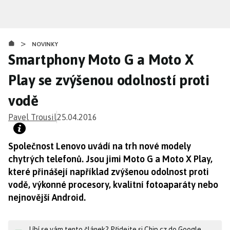
Přejít
k
hlavnímu
>
obsahu
NOVINKY
Smartphony Moto G a Moto X
Play se zvýšenou odolností proti
vodě
Pavel Trousil
25.04.2016
Společnost Lenovo uvádí na trh nové modely
chytrých telefonů. Jsou jimi Moto G a Moto X Play,
které přinášejí například zvýšenou odolnost proti
vodě, výkonné procesory, kvalitní fotoaparáty nebo
nejnovější Android.
Líbí se vám tento článek? Přidejte si Chip.cz do Google