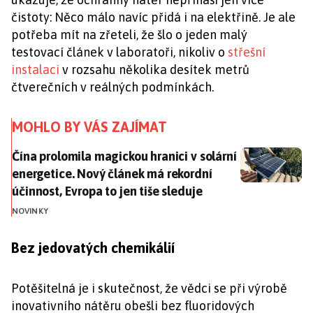
čistoty: Něco málo navíc přidá i na elektřině. Je ale
potřeba mít na zřeteli, že šlo o jeden malý
testovací článek v laboratoři, nikoliv o
střešní
instalaci
v rozsahu několika desítek metrů
čtverečních v reálných podmínkách.
MOHLO BY VÁS ZAJÍMAT
Čína prolomila magickou hranici v solární energetice.
Čína prolomila magickou hranici v solární
energetice. Nový článek má rekordní
účinnost, Evropa to jen tiše sleduje
NOVINKY
Bez jedovatých chemikálií
Potěšitelná je i skutečnost, že vědci se při výrobě
inovativního nátěru obešli bez fluoridových