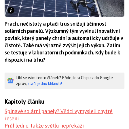
Prach, nečistoty a ptačí trus snižují účinnost
solárních panelů. Výzkumný tým vyvinul inovativní
povlak, který panely chrání a automaticky udržuje v
čistotě. Také má výrazně zvýšit jejich výkon. Zatím
se testuje v laboratorních podmínkách. Kdy bude k
dispozici na trhu?
Líbí se vám tento článek? Přidejte si Chip.cz do Google
zpráv,
stačí jedno kliknutí!
Kapitoly článku
Špinavé solární panely? Vědci vymysleli chytré
řešení
Průhledné, takže světlu nepřekáží