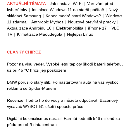
AKTUÁLNÍ TÉMATA
Jak nastavit Wi-Fi
|
Varování před
kyberútoky
|
Instalace Windows 11 na starší počítač
|
Nový
skládací Samsung
|
Konec modré smrti Windows?
|
Windows
11 zdarma
|
Anthropic Mythos
|
Nouzové otevírání pračky
|
Aktualizace Androidu 16
|
Elektromobilita
|
iPhone 17
|
VLC
TV
|
Klimatizace Maoudegola
|
Nejlepší Linux
ČLÁNKY CHIP.CZ
Pozor na vlnu veder. Vysoké letní teploty škodí baterii telefonu,
už při 45 °C hrozí její poškození
BMW porušilo starý slib. Po nastartování auta na vás vyskočí
reklama se Spider-Manem
Recenze: Hodíte ho do vody a můžete odpočívat. Bazénový
vysavač WYBOT B1 ušetří spoustu práce
Digitální kolonialismus narazil. Farmáři odmítli 546 milionů za
půdu pro obří datacentrum