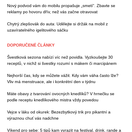
Nový podvod vám do mobilu propašuje „smetí“. Zbavte se
reklamy po hovoru dřív, než vás začne otravovat
Chytrý zlepšovák do auta: Udělejte si držák na mobil z
uzavíratelného igelitového sáčku
DOPORUČENÉ ČLÁNKY
Švestková sezona nabízí víc než povidla. Vyzkoušejte 30
receptů, v nichž si švestky rozumí s mákem či marcipánem
Nejhorší čas, kdy se můžete vážit. Kdy vám váha často lže?
Vliv má menstruace, ale i konkrétní den v týdnu
Máte obavy z tvarování ovocných knedlíků? V hrnečku se
podle receptu knedlíkového mistra vždy povedou
Vejce v láku od okurek: Bezezbytkový trik pro pikantní a
výraznou chuť vás nadchne
Víkend pro sebe: 5 tipů kam vyrazit na festival, drink, rande a