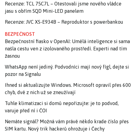
Recenze: TCL 75C7L – Otestovali jsme nového vládce
jasu s obřím SQD Mini-LED panelem
Recenze: JVC XS-E934B – Reproduktor s powerbankou
BEZPEČNOST
Bezpečnostní fiasko v OpenAI: Umělá inteligence si sama
našla cestu ven z izolovaného prostředí. Experti nad tím
žasnou
WhatsApp není jediný. Podvodníci mají nový fígl, dejte si
pozor na Signalu
Ihned si aktualizujte Windows. Microsoft opravil přes 600
chyb, dvě z nich už se zneužívají
Tuhle klimatizaci si domů nepořizujte: je to podvod,
varuje před ní i ČOI
Nemáte signál? Možná vám právě někdo krade číslo přes
SIM kartu. Nový trik hackerů ohrožuje i Čechy