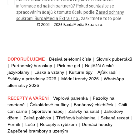
informace od našich partnerů? Pokud souhlasíte se
zpracováním údajů k tomuto účelu podle
Zásad ochrany
soukromí BurdaMedia Extra s.r.o.
, zaškrtněte toto pole.
© 2003—2026 BurdaMedia Extra s.r.o.
DOPORUČUJEME
Děsivá telefonní čísla
|
Slovník puberťáků
|
Partnerský horoskop
|
Pick me girl
|
Nejtěžší české
jazykolamy
|
Láska a vztahy
|
Kulturní tipy
|
Ajťák radí
|
Svátky a prázdniny 2026
|
Módní trendy 2026
|
WhatsApp
alternativy 2026
RECEPTY A VAŘENÍ
Vepřová panenka
|
Fazolky na
smetaně
|
Čokoládové muffiny
|
Banánový chlebíček
|
Chili
con carne
|
Sportovní nápoj
|
Zálivky na salát
|
Jahodový
džem
|
Zelná polévka
|
Třešňová bublanina
|
Sekaná recept
|
Perník
|
Lečo
|
Recepty s rybízem
|
Domácí housky
|
Zapečené brambory s uzeným