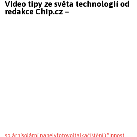
Video tipy ze světa technologií od
redakce Chip.cz –
solární
solární panely
fotovoltaika
číštění
účinnost