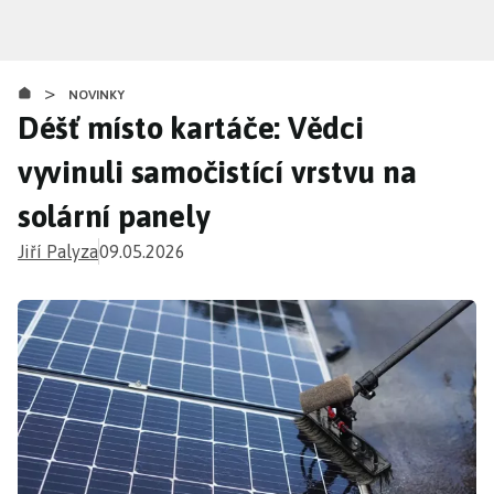
Přejít
k
hlavnímu
>
obsahu
NOVINKY
Déšť místo kartáče: Vědci
vyvinuli samočistící vrstvu na
solární panely
Jiří Palyza
09.05.2026