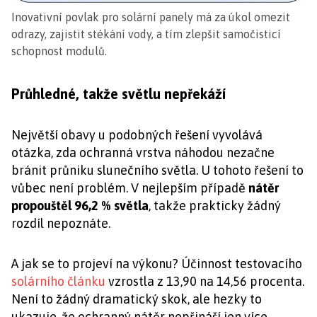
Inovativní povlak pro solární panely má za úkol omezit
odrazy, zajistit stékání vody, a tím zlepšit samočisticí
schopnost modulů.
Průhledné, takže světlu nepřekáží
Největší obavy u podobných řešení vyvolává
otázka, zda ochranná vrstva náhodou nezačne
bránit průniku slunečního světla. U tohoto řešení to
vůbec není problém. V nejlepším případě
nátěr
propouštěl 96,2 % světla
, takže prakticky žádný
rozdíl nepoznáte.
A jak se to projeví na výkonu? Účinnost testovacího
solárního článku
vzrostla z 13,90 na 14,56 procenta.
Není to žádný dramatický skok, ale hezky to
ukazuje, že ochranný nátěr nepřináší jen více