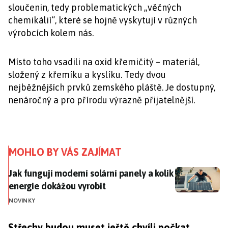
sloučenin, tedy problematických „věčných
chemikálií“, které se hojně vyskytují v různých
výrobcích kolem nás.
Místo toho vsadili na oxid křemičitý – materiál,
složený z křemíku a kyslíku. Tedy dvou
nejběžnějších prvků zemského pláště. Je dostupný,
nenáročný a pro přírodu výrazně přijatelnější.
MOHLO BY VÁS ZAJÍMAT
Jak fungují moderní solární panely a kolik energie do
Jak fungují moderní solární panely a kolik
energie dokážou vyrobit
NOVINKY
Střechy budou muset ještě chvíli počkat