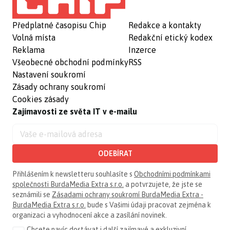
Předplatné časopisu Chip
Redakce a kontakty
Volná místa
Redakční etický kodex
Reklama
Inzerce
Všeobecné obchodní podmínky
RSS
Nastavení soukromí
Zásady ochrany soukromí
Cookies zásady
Zajímavosti ze světa IT v e-mailu
ODEBÍRAT
Přihlášením k newsletteru souhlasíte s
Obchodními podmínkami
společnosti BurdaMedia Extra s.r.o.
a potvrzujete, že jste se
seznámili se
Zásadami ochrany soukromí BurdaMedia Extra -
BurdaMedia Extra s.r.o.
bude s Vašimi údaji pracovat zejména k
organizaci a vyhodnocení akce a zasílání novinek.
Chcete navíc dostávat i další zajímavé a exkluzivní