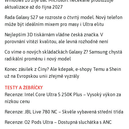
Windows 10 žije dál: Microsoft nečekaně prodlužuje
aktualizace až do října 2027
Řada Galaxy S27 se rozroste o čtvrtý model. Nový telefon
může být ideálním mixem pro masy i Ultra elitu
Nejlepším 3D tiskárnám vládne česká značka. V
porovnání vítězí kvalitou, ale levná rozhodně není
Co víme o nových skládačkách Galaxy Z? Samsung chystá
radikální proměnu i nový model
Konec zásilek z Číny? Ale kdepak, e-shopy Temu a Shein
už na Evropskou unii zřejmě vyzrály
TESTY A ŽEBŘÍČKY
Recenze: Intel Core Ultra 5 250K Plus – Vysoký výkon za
nízkou cenu
Recenze: JBL Live 780 NC – Skvěle vybavená střední třída
Recenze: O2 Pods Ultra – Dostupná sluchátka s ANC