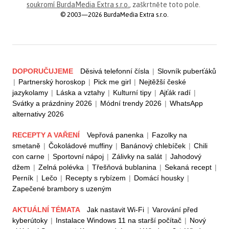
soukromí BurdaMedia Extra s.r.o.
, zaškrtněte toto pole.
© 2003—2026 BurdaMedia Extra s.r.o.
DOPORUČUJEME
Děsivá telefonní čísla
|
Slovník puberťáků
|
Partnerský horoskop
|
Pick me girl
|
Nejtěžší české
jazykolamy
|
Láska a vztahy
|
Kulturní tipy
|
Ajťák radí
|
Svátky a prázdniny 2026
|
Módní trendy 2026
|
WhatsApp
alternativy 2026
RECEPTY A VAŘENÍ
Vepřová panenka
|
Fazolky na
smetaně
|
Čokoládové muffiny
|
Banánový chlebíček
|
Chili
con carne
|
Sportovní nápoj
|
Zálivky na salát
|
Jahodový
džem
|
Zelná polévka
|
Třešňová bublanina
|
Sekaná recept
|
Perník
|
Lečo
|
Recepty s rybízem
|
Domácí housky
|
Zapečené brambory s uzeným
AKTUÁLNÍ TÉMATA
Jak nastavit Wi-Fi
|
Varování před
kyberútoky
|
Instalace Windows 11 na starší počítač
|
Nový