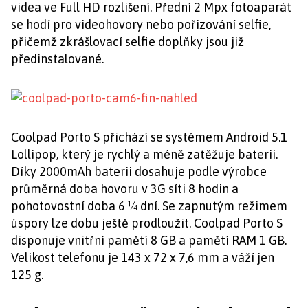
videa ve Full HD rozlišení. Přední 2 Mpx fotoaparát
se hodí pro videohovory nebo pořizování selfie,
přičemž zkrášlovací selfie doplňky jsou již
předinstalované.
Coolpad Porto S přichází se systémem Android 5.1
Lollipop, který je rychlý a méně zatěžuje baterii.
Díky 2000mAh baterii dosahuje podle výrobce
průměrná doba hovoru v 3G síti 8 hodin a
pohotovostní doba 6 ¼ dní. Se zapnutým režimem
úspory lze dobu ještě prodloužit. Coolpad Porto S
disponuje vnitřní pamětí 8 GB a pamětí RAM 1 GB.
Velikost telefonu je 143 x 72 x 7,6 mm a váží jen
125 g.