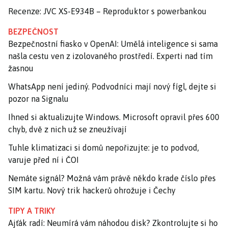
Recenze: JVC XS-E934B – Reproduktor s powerbankou
BEZPEČNOST
Bezpečnostní fiasko v OpenAI: Umělá inteligence si sama
našla cestu ven z izolovaného prostředí. Experti nad tím
žasnou
WhatsApp není jediný. Podvodníci mají nový fígl, dejte si
pozor na Signalu
Ihned si aktualizujte Windows. Microsoft opravil přes 600
chyb, dvě z nich už se zneužívají
Tuhle klimatizaci si domů nepořizujte: je to podvod,
varuje před ní i ČOI
Nemáte signál? Možná vám právě někdo krade číslo přes
SIM kartu. Nový trik hackerů ohrožuje i Čechy
TIPY A TRIKY
Ajťák radí: Neumírá vám náhodou disk? Zkontrolujte si ho