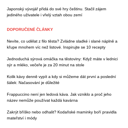
Japonský vývojář přidá do své hry češtinu. Stačil zájem
jediného uživatele i vřelý vztah obou zemí
DOPORUČENÉ ČLÁNKY
Nevíte, co udělat z filo těsta? Zvládne sladké i slané náplně a
křupe mnohem víc než listové. Inspirujte se 10 recepty
Jednoduchá sýrová omáčka na těstoviny: Když máte v lednici
sýr a mléko, večeře je za 20 minut na stole
Kolik kávy denně vypít a kdy si můžeme dát první a poslední
šálek: Načasování je důležité
Frappuccino není jen ledová káva. Jak vzniklo a proč jeho
název nemůže používat každá kavárna
Zakrýt bříško nebo odhalit? Kodaňské maminky boří pravidla
mateřství i módy