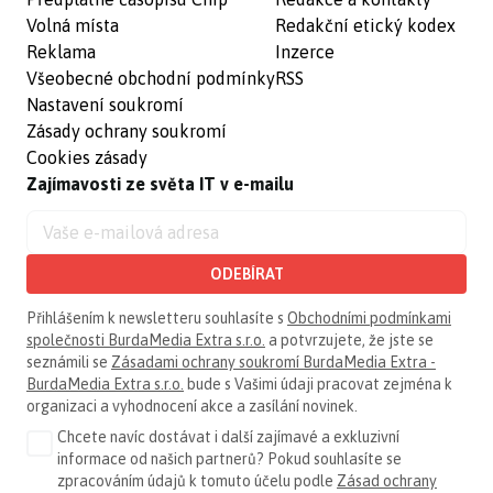
Volná místa
Redakční etický kodex
Reklama
Inzerce
Všeobecné obchodní podmínky
RSS
Nastavení soukromí
Zásady ochrany soukromí
Cookies zásady
Zajímavosti ze světa IT v e-mailu
ODEBÍRAT
Přihlášením k newsletteru souhlasíte s
Obchodními podmínkami
společnosti BurdaMedia Extra s.r.o.
a potvrzujete, že jste se
seznámili se
Zásadami ochrany soukromí BurdaMedia Extra -
BurdaMedia Extra s.r.o.
bude s Vašimi údaji pracovat zejména k
organizaci a vyhodnocení akce a zasílání novinek.
Chcete navíc dostávat i další zajímavé a exkluzivní
informace od našich partnerů? Pokud souhlasíte se
zpracováním údajů k tomuto účelu podle
Zásad ochrany