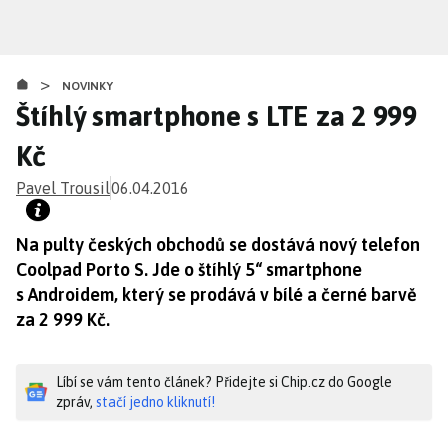
Přejít
k
hlavnímu
>
obsahu
NOVINKY
Štíhlý smartphone s LTE za 2 999
Kč
Pavel Trousil
06.04.2016
Na pulty českých obchodů se dostává nový telefon
Coolpad Porto S. Jde o štíhlý 5“ smartphone
s Androidem, který se prodává v bílé a černé barvě
za 2 999 Kč.
Líbí se vám tento článek? Přidejte si Chip.cz do Google
zpráv,
stačí jedno kliknutí!