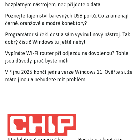
bezplatným nástrojem, než přijdete o data
Poznejte tajemství barevných USB portů: Co znamenají
černé, oranžové a modré konektory?
Programátor si řekl dost a sám vyvinul nový nástroj. Tak
dobrý čistič Windows tu ještě nebyl
Vypínáte Wi-Fi router při odjezdu na dovolenou? Tohle
jsou důvody, proč byste měli
V říjnu 2026 končí jedna verze Windows 11. Ověřte si, že
máte jinou a nebudete mít problém
Předplatné časopisu Chip
Redakce a kontakty