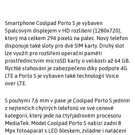
Smartphone Coolpad Porto S je vybaven
5palcovým displejem v HD rozlišení (1280x720),
který má celkem 294 pixelů na palec. Nový telefon
disponuje také sloty pro dvě SIM karty. Druhý slot
lze využít pro rozšíření operační paměti
prostřednictvím microSD karty o velikosti až 64 GB.
Rychlé stahování je zabezpečeno díky podpoře 4G
LTE a Porto S je vybaven také technologií Voice
over LTE.
S pouhými 7,6 mm v pase je Coolpad Porto S jedním
z nejtenčích chytrých telefonů ve své cenové
kategorii, který jede na čtyřjádrovém procesoru
MediaTek. Model Coolpad Porto S nabízí zadní 8
Mpx fotoaparát s LED bleskem, zvládne i natáčení