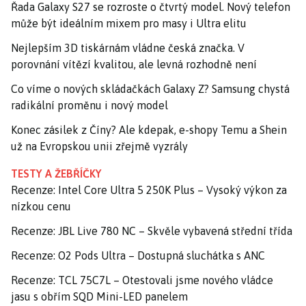
Řada Galaxy S27 se rozroste o čtvrtý model. Nový telefon
může být ideálním mixem pro masy i Ultra elitu
Nejlepším 3D tiskárnám vládne česká značka. V
porovnání vítězí kvalitou, ale levná rozhodně není
Co víme o nových skládačkách Galaxy Z? Samsung chystá
radikální proměnu i nový model
Konec zásilek z Číny? Ale kdepak, e-shopy Temu a Shein
už na Evropskou unii zřejmě vyzrály
TESTY A ŽEBŘÍČKY
Recenze: Intel Core Ultra 5 250K Plus – Vysoký výkon za
nízkou cenu
Recenze: JBL Live 780 NC – Skvěle vybavená střední třída
Recenze: O2 Pods Ultra – Dostupná sluchátka s ANC
Recenze: TCL 75C7L – Otestovali jsme nového vládce
jasu s obřím SQD Mini-LED panelem