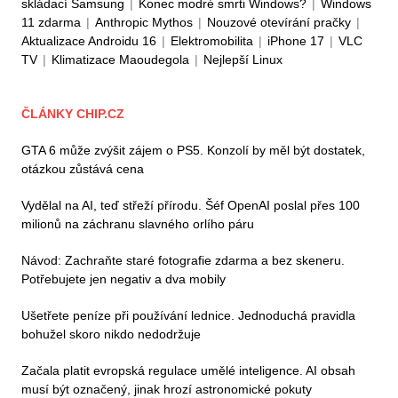
skládací Samsung
|
Konec modré smrti Windows?
|
Windows
11 zdarma
|
Anthropic Mythos
|
Nouzové otevírání pračky
|
Aktualizace Androidu 16
|
Elektromobilita
|
iPhone 17
|
VLC
TV
|
Klimatizace Maoudegola
|
Nejlepší Linux
ČLÁNKY CHIP.CZ
GTA 6 může zvýšit zájem o PS5. Konzolí by měl být dostatek,
otázkou zůstává cena
Vydělal na AI, teď střeží přírodu. Šéf OpenAI poslal přes 100
milionů na záchranu slavného orlího páru
Návod: Zachraňte staré fotografie zdarma a bez skeneru.
Potřebujete jen negativ a dva mobily
Ušetřete peníze při používání lednice. Jednoduchá pravidla
bohužel skoro nikdo nedodržuje
Začala platit evropská regulace umělé inteligence. AI obsah
musí být označený, jinak hrozí astronomické pokuty