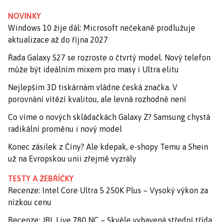
NOVINKY
Windows 10 žije dál: Microsoft nečekaně prodlužuje
aktualizace až do října 2027
Řada Galaxy S27 se rozroste o čtvrtý model. Nový telefon
může být ideálním mixem pro masy i Ultra elitu
Nejlepším 3D tiskárnám vládne česká značka. V
porovnání vítězí kvalitou, ale levná rozhodně není
Co víme o nových skládačkách Galaxy Z? Samsung chystá
radikální proměnu i nový model
Konec zásilek z Číny? Ale kdepak, e-shopy Temu a Shein
už na Evropskou unii zřejmě vyzrály
TESTY A ŽEBŘÍČKY
Recenze: Intel Core Ultra 5 250K Plus – Vysoký výkon za
nízkou cenu
Recenze: JBL Live 780 NC – Skvěle vybavená střední třída