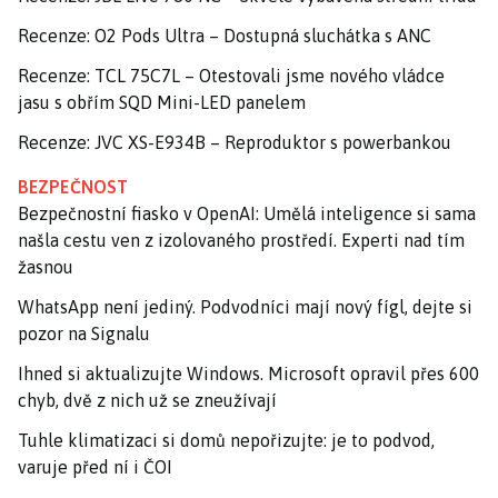
Recenze: O2 Pods Ultra – Dostupná sluchátka s ANC
Recenze: TCL 75C7L – Otestovali jsme nového vládce
jasu s obřím SQD Mini-LED panelem
Recenze: JVC XS-E934B – Reproduktor s powerbankou
BEZPEČNOST
Bezpečnostní fiasko v OpenAI: Umělá inteligence si sama
našla cestu ven z izolovaného prostředí. Experti nad tím
žasnou
WhatsApp není jediný. Podvodníci mají nový fígl, dejte si
pozor na Signalu
Ihned si aktualizujte Windows. Microsoft opravil přes 600
chyb, dvě z nich už se zneužívají
Tuhle klimatizaci si domů nepořizujte: je to podvod,
varuje před ní i ČOI