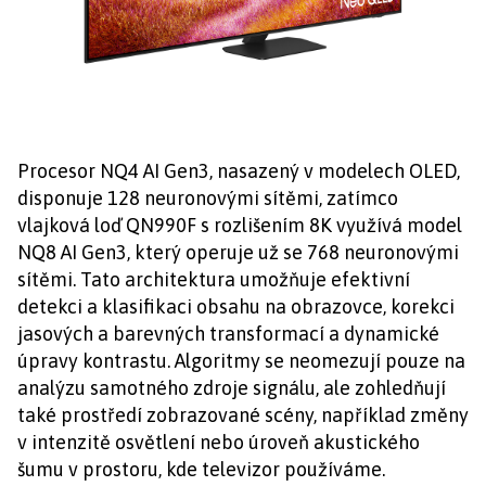
Procesor NQ4 AI Gen3, nasazený v modelech OLED,
disponuje 128 neuronovými sítěmi, zatímco
vlajková loď QN990F s rozlišením 8K využívá model
NQ8 AI Gen3, který operuje už se 768 neuronovými
sítěmi. Tato architektura umožňuje efektivní
detekci a klasifikaci obsahu na obrazovce, korekci
jasových a barevných transformací a dynamické
úpravy kontrastu. Algoritmy se neomezují pouze na
analýzu samotného zdroje signálu, ale zohledňují
také prostředí zobrazované scény, například změny
v intenzitě osvětlení nebo úroveň akustického
šumu v prostoru, kde televizor používáme.