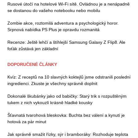
Rusové útočí na hotelové Wi-Fi sítě. Ovládnou je a nenápadně
se dostanou do vašeho notebooku nebo mobilu
Zombie akce, roztomilá adventura a psychologický horor.
Srpnová nabídka PS Plus je opravdu rozmanitá
Recenze: Ještě lehčí a štíhlejší Samsung Galaxy Z Flip8. Ale
foťák zůstává jen základní
DOPORUČENÉ ČLÁNKY
Kvíz: Z receptů na 10 slavných koktejlů jsme odstranili poslední
ingredienci. Zkuste je všechny správně doplnit
Dokonalé škubánky jako od babičky: Starý trik s rozpuštěným
tukem z nich vykouzlí krásně hladké kousky
Šťavnatá tvarohová bleskovka: Buchta bez válení a kynutí je
hotová za pár minut
Jak správně smažit řízky, sýr i bramboráky: Rozhoduje teplota