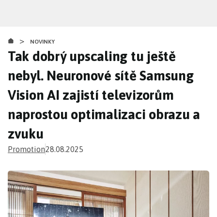
Přejít
k
hlavnímu
>
obsahu
NOVINKY
Tak dobrý upscaling tu ještě
nebyl. Neuronové sítě Samsung
Vision AI zajistí televizorům
naprostou optimalizaci obrazu a
zvuku
Promotion
28.08.2025