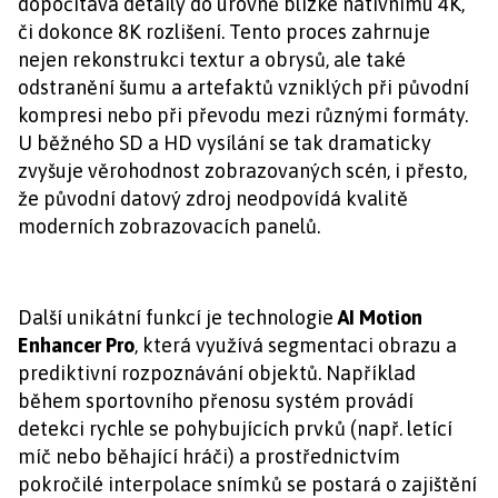
dopočítává detaily do úrovně blízké nativnímu 4K,
či dokonce 8K rozlišení. Tento proces zahrnuje
nejen rekonstrukci textur a obrysů, ale také
odstranění šumu a artefaktů vzniklých při původní
kompresi nebo při převodu mezi různými formáty.
U běžného SD a HD vysílání se tak dramaticky
zvyšuje věrohodnost zobrazovaných scén, i přesto,
že původní datový zdroj neodpovídá kvalitě
moderních zobrazovacích panelů.
Další unikátní funkcí je technologie
AI Motion
Enhancer Pro
, která využívá segmentaci obrazu a
prediktivní rozpoznávání objektů. Například
během sportovního přenosu systém provádí
detekci rychle se pohybujících prvků (např. letící
míč nebo běhající hráči) a prostřednictvím
pokročilé interpolace snímků se postará o zajištění