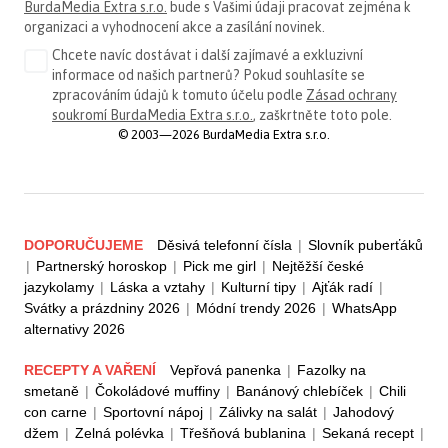
BurdaMedia Extra s.r.o.
bude s Vašimi údaji pracovat zejména k
organizaci a vyhodnocení akce a zasílání novinek.
Chcete navíc dostávat i další zajímavé a exkluzivní
informace od našich partnerů? Pokud souhlasíte se
zpracováním údajů k tomuto účelu podle
Zásad ochrany
soukromí BurdaMedia Extra s.r.o.
, zaškrtněte toto pole.
© 2003—2026 BurdaMedia Extra s.r.o.
DOPORUČUJEME
Děsivá telefonní čísla
|
Slovník puberťáků
|
Partnerský horoskop
|
Pick me girl
|
Nejtěžší české
jazykolamy
|
Láska a vztahy
|
Kulturní tipy
|
Ajťák radí
|
Svátky a prázdniny 2026
|
Módní trendy 2026
|
WhatsApp
alternativy 2026
RECEPTY A VAŘENÍ
Vepřová panenka
|
Fazolky na
smetaně
|
Čokoládové muffiny
|
Banánový chlebíček
|
Chili
con carne
|
Sportovní nápoj
|
Zálivky na salát
|
Jahodový
džem
|
Zelná polévka
|
Třešňová bublanina
|
Sekaná recept
|