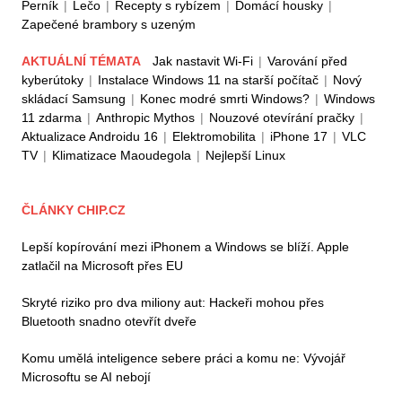
Perník
|
Lečo
|
Recepty s rybízem
|
Domácí housky
|
Zapečené brambory s uzeným
AKTUÁLNÍ TÉMATA
Jak nastavit Wi-Fi
|
Varování před
kyberútoky
|
Instalace Windows 11 na starší počítač
|
Nový
skládací Samsung
|
Konec modré smrti Windows?
|
Windows
11 zdarma
|
Anthropic Mythos
|
Nouzové otevírání pračky
|
Aktualizace Androidu 16
|
Elektromobilita
|
iPhone 17
|
VLC
TV
|
Klimatizace Maoudegola
|
Nejlepší Linux
ČLÁNKY CHIP.CZ
Lepší kopírování mezi iPhonem a Windows se blíží. Apple
zatlačil na Microsoft přes EU
Skryté riziko pro dva miliony aut: Hackeři mohou přes
Bluetooth snadno otevřít dveře
Komu umělá inteligence sebere práci a komu ne: Vývojář
Microsoftu se AI nebojí