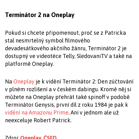
Terminátor 2 na Oneplay
Pokud si chcete připomenout, proč se z Patricka
stal nesmrtelný symbol filmového
devadesátkového akčního žánru, Terminátor 2 je
dostupný ve videotéce Telly, SledovaniTV a také na
platformě Oneplay.
Na
Oneplay
je k vidění Terminátor 2: Den zúčtování
v plném rozlišení a v českém dabingu. Kromě něj si
můžete na Oneplay přehrát také spinoff v podobě
Terminátor Genysis, první díl z roku 1984 je pak k
vidění na Amazonu Prime
. Ani v jednom ale už
neexceluje Robert Patrick.
Zdroj:
Oneplay
,
ČSFD