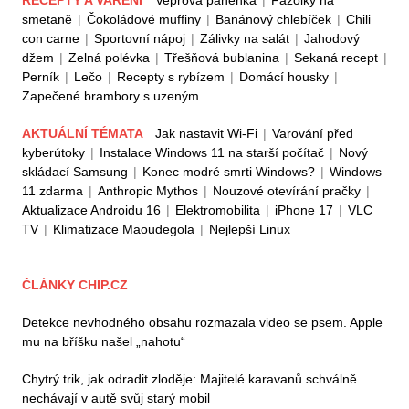
RECEPTY A VAŘENÍ
Vepřová panenka
|
Fazolky na
smetaně
|
Čokoládové muffiny
|
Banánový chlebíček
|
Chili
con carne
|
Sportovní nápoj
|
Zálivky na salát
|
Jahodový
džem
|
Zelná polévka
|
Třešňová bublanina
|
Sekaná recept
|
Perník
|
Lečo
|
Recepty s rybízem
|
Domácí housky
|
Zapečené brambory s uzeným
AKTUÁLNÍ TÉMATA
Jak nastavit Wi-Fi
|
Varování před
kyberútoky
|
Instalace Windows 11 na starší počítač
|
Nový
skládací Samsung
|
Konec modré smrti Windows?
|
Windows
11 zdarma
|
Anthropic Mythos
|
Nouzové otevírání pračky
|
Aktualizace Androidu 16
|
Elektromobilita
|
iPhone 17
|
VLC
TV
|
Klimatizace Maoudegola
|
Nejlepší Linux
ČLÁNKY CHIP.CZ
Detekce nevhodného obsahu rozmazala video se psem. Apple
mu na bříšku našel „nahotu“
Chytrý trik, jak odradit zloděje: Majitelé karavanů schválně
nechávají v autě svůj starý mobil