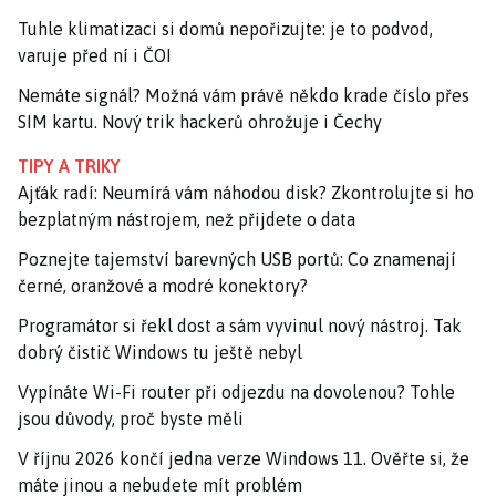
Tuhle klimatizaci si domů nepořizujte: je to podvod,
varuje před ní i ČOI
Nemáte signál? Možná vám právě někdo krade číslo přes
SIM kartu. Nový trik hackerů ohrožuje i Čechy
TIPY A TRIKY
Ajťák radí: Neumírá vám náhodou disk? Zkontrolujte si ho
bezplatným nástrojem, než přijdete o data
Poznejte tajemství barevných USB portů: Co znamenají
černé, oranžové a modré konektory?
Programátor si řekl dost a sám vyvinul nový nástroj. Tak
dobrý čistič Windows tu ještě nebyl
Vypínáte Wi-Fi router při odjezdu na dovolenou? Tohle
jsou důvody, proč byste měli
V říjnu 2026 končí jedna verze Windows 11. Ověřte si, že
máte jinou a nebudete mít problém