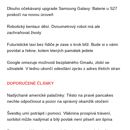
Dlouho očekávaný upgrade Samsung Galaxy: Baterie u S27
poskočí na novou úroveň
Robotický kentaur děsí. Dvoumetrový robot má ale
zachraňovat životy
Futuristické taxi bez řidiče je zase o krok blíž. Bude si s vámi
povídat a řekne, kolem kterých památek jedete
Google omezuje možnosti bezplatného Gmailu, zlobí se
uživatelé. V lednu ukončí odesílání zpráv z adres třetích stran
DOPORUČENÉ ČLÁNKY
Nadýchané americké palačinky: Těsto na pravé pancakes
nechte odpočinout a pozor na správný okamžik otočení
Švestky umí potrápit i pomoci. Vláknina prospívá trávení,
sorbitol může nadýmat a bílý povlak není plíseň ani špína