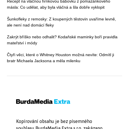
Recept na vláčnou hrnkovou bábovku z pomazánkového
másla: Co udělat, aby byla vláčná a šla dobře vyklopit
Šunkofleky z remosky: Z koupených těstovin uvaříme levně,
ale není nad domácí fleky
Zakrýt bříško nebo odhalit? Kodaňské maminky boří pravidla
mateřství i módy
Čtyři věci, které o Whitney Houston možná nevíte: Odmítl ji
bratr Michaela Jacksona a měla milenku
Kopírování obsahu je bez písemného
souhlasu BurdaMedia Extra s.r.o. zakázano