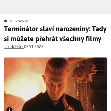
Přejít
k
hlavnímu
>
obsahu
NOVINKY
Terminátor slaví narozeniny: Tady
si můžete přehrát všechny filmy
Jakub Fišer
05.11.2025