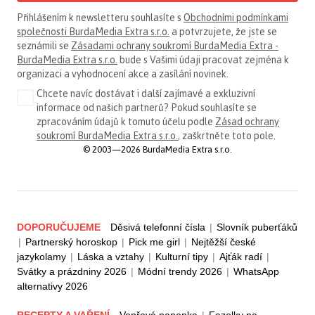
Přihlášením k newsletteru souhlasíte s
Obchodními podmínkami
společnosti BurdaMedia Extra s.r.o.
a potvrzujete, že jste se
seznámili se
Zásadami ochrany soukromí BurdaMedia Extra -
BurdaMedia Extra s.r.o.
bude s Vašimi údaji pracovat zejména k
organizaci a vyhodnocení akce a zasílání novinek.
Chcete navíc dostávat i další zajímavé a exkluzivní
informace od našich partnerů? Pokud souhlasíte se
zpracováním údajů k tomuto účelu podle
Zásad ochrany
soukromí BurdaMedia Extra s.r.o.
, zaškrtněte toto pole.
© 2003—2026 BurdaMedia Extra s.r.o.
DOPORUČUJEME
Děsivá telefonní čísla
|
Slovník puberťáků
|
Partnerský horoskop
|
Pick me girl
|
Nejtěžší české
jazykolamy
|
Láska a vztahy
|
Kulturní tipy
|
Ajťák radí
|
Svátky a prázdniny 2026
|
Módní trendy 2026
|
WhatsApp
alternativy 2026