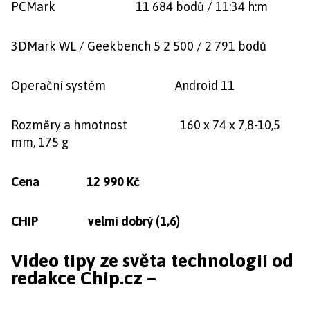
PCMark 11 684 bodů / 11:34 h:m
3DMark WL / Geekbench 5 2 500 / 2 791 bodů
Operační systém Android 11
Rozměry a hmotnost 160 x 74 x 7,8-10,5
mm, 175 g
Cena 12 990 Kč
CHIP velmi dobrý (1,6)
Video tipy ze světa technologií od
redakce Chip.cz –