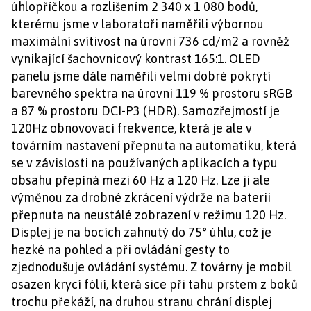
úhlopříčkou a rozlišením 2 340 x 1 080 bodů,
kterému jsme v laboratoři naměřili výbornou
maximální svítivost na úrovni 736 cd/m2 a rovněž
vynikající šachovnicový kontrast 165:1. OLED
panelu jsme dále naměřili velmi dobré pokrytí
barevného spektra na úrovni 119 % prostoru sRGB
a 87 % prostoru DCI-P3 (HDR). Samozřejmostí je
120Hz obnovovací frekvence, která je ale v
továrním nastavení přepnuta na automatiku, která
se v závislosti na používaných aplikacích a typu
obsahu přepíná mezi 60 Hz a 120 Hz. Lze ji ale
výměnou za drobné zkrácení výdrže na baterii
přepnuta na neustálé zobrazení v režimu 120 Hz.
Displej je na bocích zahnutý do 75° úhlu, což je
hezké na pohled a při ovládání gesty to
zjednodušuje ovládání systému. Z továrny je mobil
osazen krycí fólií, která sice při tahu prstem z boků
trochu překáží, na druhou stranu chrání displej