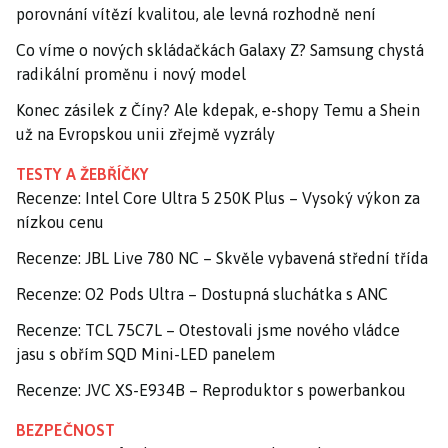
porovnání vítězí kvalitou, ale levná rozhodně není
Co víme o nových skládačkách Galaxy Z? Samsung chystá
radikální proměnu i nový model
Konec zásilek z Číny? Ale kdepak, e-shopy Temu a Shein
už na Evropskou unii zřejmě vyzrály
TESTY A ŽEBŘÍČKY
Recenze: Intel Core Ultra 5 250K Plus – Vysoký výkon za
nízkou cenu
Recenze: JBL Live 780 NC – Skvěle vybavená střední třída
Recenze: O2 Pods Ultra – Dostupná sluchátka s ANC
Recenze: TCL 75C7L – Otestovali jsme nového vládce
jasu s obřím SQD Mini-LED panelem
Recenze: JVC XS-E934B – Reproduktor s powerbankou
BEZPEČNOST