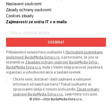
Nastavení soukromí
Zásady ochrany soukromí
Cookies zásady
Zajímavosti ze světa IT v e-mailu
ODEBÍRAT
Přihlášením k newsletteru souhlasíte s
Obchodními podmínkami
společnosti BurdaMedia Extra s.r.o.
a potvrzujete, že jste se
seznámili se
Zásadami ochrany soukromí BurdaMedia Extra -
BurdaMedia Extra s.r.o.
bude s Vašimi údaji pracovat zejména k
organizaci a vyhodnocení akce a zasílání novinek.
Chcete navíc dostávat i další zajímavé a exkluzivní
informace od našich partnerů? Pokud souhlasíte se
zpracováním údajů k tomuto účelu podle
Zásad ochrany
soukromí BurdaMedia Extra s.r.o.
, zaškrtněte toto pole.
© 2003—2026 BurdaMedia Extra s.r.o.