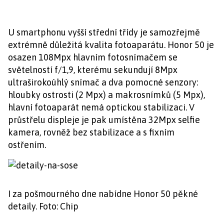
U smartphonu vyšší střední třídy je samozřejmě
extrémně důležitá kvalita fotoaparátu. Honor 50 je
osazen 108Mpx hlavním fotosnímačem se
světelností f/1,9, kterému sekundují 8Mpx
ultraširokoúhlý snímač a dva pomocné senzory:
hloubky ostrosti (2 Mpx) a makrosnímků (5 Mpx),
hlavní fotoaparát nemá optickou stabilizaci. V
průstřelu displeje je pak umístěna 32Mpx selfie
kamera, rovněž bez stabilizace a s fixním
ostřením.
I za pošmourného dne nabídne Honor 50 pěkné
detaily. Foto: Chip