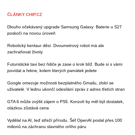
ČLÁNKY CHIP.CZ
Dlouho očekávaný upgrade Samsung Galaxy: Baterie u S27
poskočí na novou úroveň
Robotický kentaur děsí. Dvoumetrový robot má ale
zachraňovat životy
Futuristické taxi bez řidiče je zase o krok blíž. Bude si s vámi
povídat a řekne, kolem kterých památek jedete
Google omezuje možnosti bezplatného Gmailu, zlobí se
uživatelé. V lednu ukončí odesílání zpráv z adres třetích stran
GTA 6 může zvýšit zájem o PS5. Konzolí by měl být dostatek,
otázkou zůstává cena
Vydělal na AI, teď střeží přírodu. Šéf OpenAI poslal přes 100
milionů na záchranu slavného orlího páru