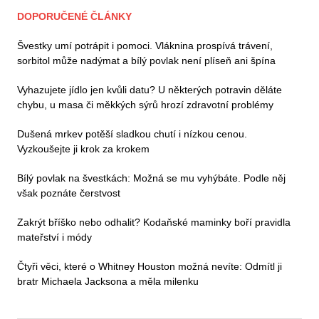
DOPORUČENÉ ČLÁNKY
Švestky umí potrápit i pomoci. Vláknina prospívá trávení,
sorbitol může nadýmat a bílý povlak není plíseň ani špína
Vyhazujete jídlo jen kvůli datu? U některých potravin děláte
chybu, u masa či měkkých sýrů hrozí zdravotní problémy
Dušená mrkev potěší sladkou chutí i nízkou cenou.
Vyzkoušejte ji krok za krokem
Bílý povlak na švestkách: Možná se mu vyhýbáte. Podle něj
však poznáte čerstvost
Zakrýt bříško nebo odhalit? Kodaňské maminky boří pravidla
mateřství i módy
Čtyři věci, které o Whitney Houston možná nevíte: Odmítl ji
bratr Michaela Jacksona a měla milenku