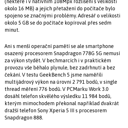
(některé i v nativním 108Mpx rozlišení s velikosti
okolo 16 MB) a jejich přetažení do počítače bylo
spojeno se značnými problémy. Adresář o velikosti
okolo 5 GB se do počítače kopíroval přes sedm
minut.
Ani s menší operační pamětí se ale smartphone
osazený procesorem Snapdragon 778G 5G nemusí
za výkon stydět. V bechmarcích i v praktickém
provozu vše běhalo plynule, bez zadrhnutí a bez
čekání. V testu GeekBench 5 jsme naměřili
multijádrový výkon na úrovni 2 791 bodů, v single
thread měření 776 bodů. V PCMarku Work 3.0
dosáhl telefon skvělého výsledku 11 984 bodů,
kterým mimochodem překonal například dvakrát
dražší telefon Sony Xperia 5 III s procesorem
Snapdragon 888.