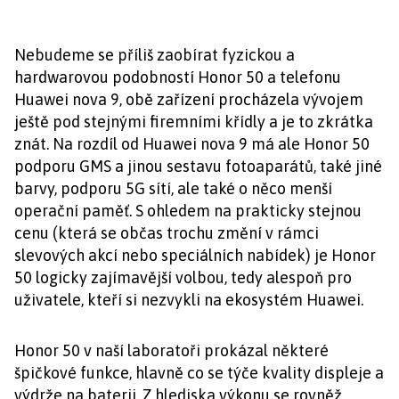
Nebudeme se příliš zaobírat fyzickou a
hardwarovou podobností Honor 50 a telefonu
Huawei nova 9, obě zařízení procházela vývojem
ještě pod stejnými firemními křídly a je to zkrátka
znát. Na rozdíl od Huawei nova 9 má ale Honor 50
podporu GMS a jinou sestavu fotoaparátů, také jiné
barvy, podporu 5G sítí, ale také o něco menší
operační paměť. S ohledem na prakticky stejnou
cenu (která se občas trochu změní v rámci
slevových akcí nebo speciálních nabídek) je Honor
50 logicky zajímavější volbou, tedy alespoň pro
uživatele, kteří si nezvykli na ekosystém Huawei.
Honor 50 v naší laboratoři prokázal některé
špičkové funkce, hlavně co se týče kvality displeje a
výdrže na baterii. Z hlediska výkonu se rovněž