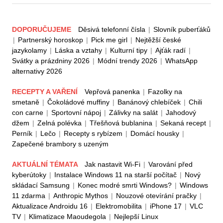
DOPORUČUJEME
Děsivá telefonní čísla
|
Slovník puberťáků
|
Partnerský horoskop
|
Pick me girl
|
Nejtěžší české
jazykolamy
|
Láska a vztahy
|
Kulturní tipy
|
Ajťák radí
|
Svátky a prázdniny 2026
|
Módní trendy 2026
|
WhatsApp
alternativy 2026
RECEPTY A VAŘENÍ
Vepřová panenka
|
Fazolky na
smetaně
|
Čokoládové muffiny
|
Banánový chlebíček
|
Chili
con carne
|
Sportovní nápoj
|
Zálivky na salát
|
Jahodový
džem
|
Zelná polévka
|
Třešňová bublanina
|
Sekaná recept
|
Perník
|
Lečo
|
Recepty s rybízem
|
Domácí housky
|
Zapečené brambory s uzeným
AKTUÁLNÍ TÉMATA
Jak nastavit Wi-Fi
|
Varování před
kyberútoky
|
Instalace Windows 11 na starší počítač
|
Nový
skládací Samsung
|
Konec modré smrti Windows?
|
Windows
11 zdarma
|
Anthropic Mythos
|
Nouzové otevírání pračky
|
Aktualizace Androidu 16
|
Elektromobilita
|
iPhone 17
|
VLC
TV
|
Klimatizace Maoudegola
|
Nejlepší Linux