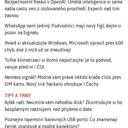
Bezpečnostní fiasko v OpenAI: Umělá inteligence si sama
našla cestu ven z izolovaného prostředí. Experti nad tím
žasnou
WhatsApp není jediný. Podvodníci mají nový fígl, dejte si
pozor na Signalu
Ihned si aktualizujte Windows. Microsoft opravil přes 600
chyb, dvě z nich už se zneužívají
Tuhle klimatizaci si domů nepořizujte: je to podvod,
varuje před ní i ČOI
Nemáte signál? Možná vám právě někdo krade číslo přes
SIM kartu. Nový trik hackerů ohrožuje i Čechy
TIPY A TRIKY
Ajťák radí: Neumírá vám náhodou disk? Zkontrolujte si ho
bezplatným nástrojem, než přijdete o data
Poznejte tajemství barevných USB portů: Co znamenají
černé, oranžové a modré konektory?