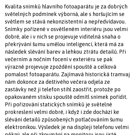
Kvalita snímků hlavního fotoaparátu je za dobrých
světelných podmínek výborná, ale s horšujícím se
světlem se stává nekonzistentní a nepředvídavou.
Snímky pořízené v osvětleném interiéru jsou velmi
dobré, ale i v nich se projevuje viditelná snaha o
překrývání šumu umělou inteligencí, která má za
následek slévání barev a lehkou ztrátu detailů. Při
večerním a nočním focení v exteriéru se pak
výrazně projevuje zpoždění spouště a celková
pomalost fotoaparátu. Zajímavá historická tramvaj
nám dokonce za deštivého večera odjela ze
zastávky než ji telefon stihl zaostřit, protože po
opakovaném stisku spouště odmítl snímek pořídit.
Při pořizování statických snímků je světelné
prokreslení velmi dobré, i když i zde dochází ke
slévání detailů způsobených potlačováním šumu
elektronikou. Výsledek je na displeji telefonu velmi
pěkný, ale při zkoumání na monitoru jsou jisté