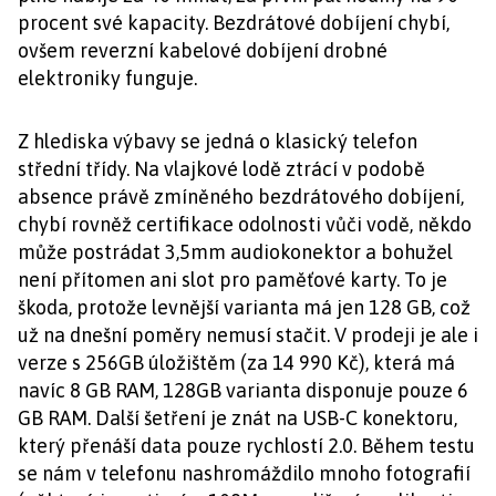
procent své kapacity. Bezdrátové dobíjení chybí,
ovšem reverzní kabelové dobíjení drobné
elektroniky funguje.
Z hlediska výbavy se jedná o klasický telefon
střední třídy. Na vlajkové lodě ztrácí v podobě
absence právě zmíněného bezdrátového dobíjení,
chybí rovněž certifikace odolnosti vůči vodě, někdo
může postrádat 3,5mm audiokonektor a bohužel
není přítomen ani slot pro paměťové karty. To je
škoda, protože levnější varianta má jen 128 GB, což
už na dnešní poměry nemusí stačit. V prodeji je ale i
verze s 256GB úložištěm (za 14 990 Kč), která má
navíc 8 GB RAM, 128GB varianta disponuje pouze 6
GB RAM. Další šetření je znát na USB-C konektoru,
který přenáší data pouze rychlostí 2.0. Během testu
se nám v telefonu nashromáždilo mnoho fotografií