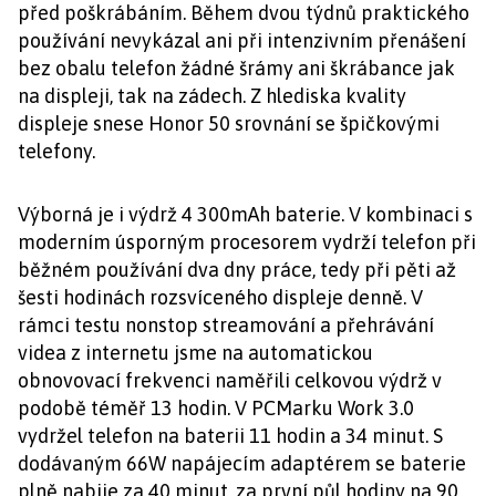
před poškrábáním. Během dvou týdnů praktického
používání nevykázal ani při intenzivním přenášení
bez obalu telefon žádné šrámy ani škrábance jak
na displeji, tak na zádech. Z hlediska kvality
displeje snese Honor 50 srovnání se špičkovými
telefony.
Výborná je i výdrž 4 300mAh baterie. V kombinaci s
moderním úsporným procesorem vydrží telefon při
běžném používání dva dny práce, tedy při pěti až
šesti hodinách rozsvíceného displeje denně. V
rámci testu nonstop streamování a přehrávání
videa z internetu jsme na automatickou
obnovovací frekvenci naměřili celkovou výdrž v
podobě téměř 13 hodin. V PCMarku Work 3.0
vydržel telefon na baterii 11 hodin a 34 minut. S
dodávaným 66W napájecím adaptérem se baterie
plně nabije za 40 minut, za první půl hodiny na 90