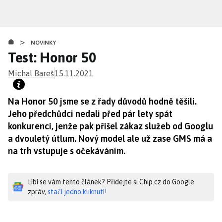
Přejít
k
hlavnímu
>
obsahu
NOVINKY
Test: Honor 50
Michal Bareš
15.11.2021
Na Honor 50 jsme se z řady důvodů hodně těšili.
Jeho předchůdci nedali před pár lety spát
konkurenci, jenže pak přišel zákaz služeb od Googlu
a dvouletý útlum. Nový model ale už zase GMS má a
na trh vstupuje s očekáváním.
Líbí se vám tento článek? Přidejte si Chip.cz do Google
zpráv,
stačí jedno kliknutí!