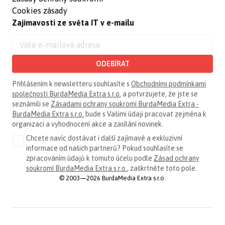
Cookies zásady
Zajímavosti ze světa IT v e-mailu
ODEBÍRAT
Přihlášením k newsletteru souhlasíte s
Obchodními podmínkami
společnosti BurdaMedia Extra s.r.o.
a potvrzujete, že jste se
seznámili se
Zásadami ochrany soukromí BurdaMedia Extra -
BurdaMedia Extra s.r.o.
bude s Vašimi údaji pracovat zejména k
organizaci a vyhodnocení akce a zasílání novinek.
Chcete navíc dostávat i další zajímavé a exkluzivní
informace od našich partnerů? Pokud souhlasíte se
zpracováním údajů k tomuto účelu podle
Zásad ochrany
soukromí BurdaMedia Extra s.r.o.
, zaškrtněte toto pole.
© 2003—2026 BurdaMedia Extra s.r.o.