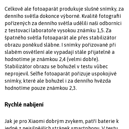
Celkově ale fotoaparát produkuje slušné snímky, za
denního světla dokonce výborné. Kvalitě fotografií
pořízených za denního světla udělili naši odborníci
z testovací laboratoře vysokou známku 1,5. Za
špatného světla fotoaparát ale přes stabilizátor
obrazu poněkud slábne. I snímky pořizované při
slabém osvětlení ale vypadají stále přijatelně a
hodnotíme je známkou 2,4 (velmi dobře).
Stabilizátor obrazu se bohužel v testu vůbec
neprojevil. Selfie fotoaparát pořizuje uspokojivé
snímky, které ale bohužel i za denního hvězda
hodnotíme pouze známkou 2,3.
Rychlé nabíjení
Jak je pro Xiaomi dobrým zvykem, patří baterie k
jedné z nejsilnějších stránek smartphonu. V testu