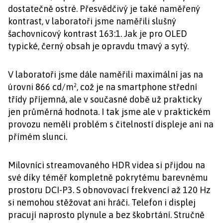
dostatečně ostré. Přesvědčivý je také naměřený
kontrast, v laboratoři jsme naměřili slušný
šachovnicový kontrast 163:1. Jak je pro OLED
typické, černý obsah je opravdu tmavý a sytý.
V laboratoři jsme dále naměřili maximální jas na
úrovni 866 cd/m², což je na smartphone střední
třídy příjemná, ale v současné době už prakticky
jen průměrná hodnota. I tak jsme ale v praktickém
provozu neměli problém s čitelností displeje ani na
přímém slunci.
Milovníci streamovaného HDR videa si přijdou na
své díky téměř kompletně pokrytému barevnému
prostoru DCI-P3. S obnovovací frekvencí až 120 Hz
si nemohou stěžovat ani hráči. Telefon i displej
pracují naprosto plynule a bez škobrtání. Stručně