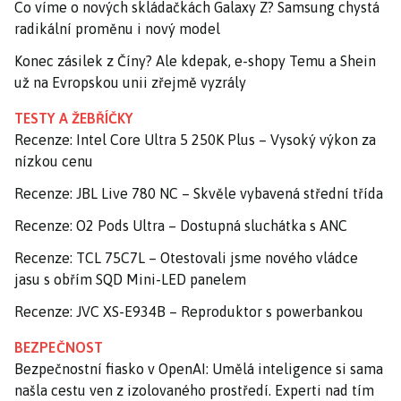
Co víme o nových skládačkách Galaxy Z? Samsung chystá
radikální proměnu i nový model
Konec zásilek z Číny? Ale kdepak, e-shopy Temu a Shein
už na Evropskou unii zřejmě vyzrály
TESTY A ŽEBŘÍČKY
Recenze: Intel Core Ultra 5 250K Plus – Vysoký výkon za
nízkou cenu
Recenze: JBL Live 780 NC – Skvěle vybavená střední třída
Recenze: O2 Pods Ultra – Dostupná sluchátka s ANC
Recenze: TCL 75C7L – Otestovali jsme nového vládce
jasu s obřím SQD Mini-LED panelem
Recenze: JVC XS-E934B – Reproduktor s powerbankou
BEZPEČNOST
Bezpečnostní fiasko v OpenAI: Umělá inteligence si sama
našla cestu ven z izolovaného prostředí. Experti nad tím