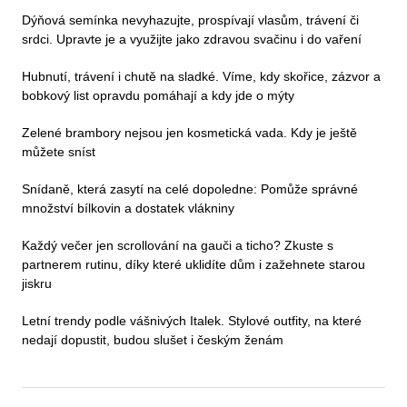
Dýňová semínka nevyhazujte, prospívají vlasům, trávení či
srdci. Upravte je a využijte jako zdravou svačinu i do vaření
Hubnutí, trávení i chutě na sladké. Víme, kdy skořice, zázvor a
bobkový list opravdu pomáhají a kdy jde o mýty
Zelené brambory nejsou jen kosmetická vada. Kdy je ještě
můžete sníst
Snídaně, která zasytí na celé dopoledne: Pomůže správné
množství bílkovin a dostatek vlákniny
Každý večer jen scrollování na gauči a ticho? Zkuste s
partnerem rutinu, díky které uklidíte dům i zažehnete starou
jiskru
Letní trendy podle vášnivých Italek. Stylové outfity, na které
nedají dopustit, budou slušet i českým ženám