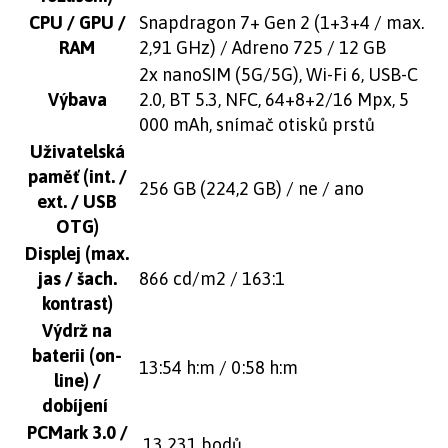
CPU / GPU /
Snapdragon 7+ Gen 2 (1+3+4 / max.
RAM
2,91 GHz) / Adreno 725 / 12 GB
2x nanoSIM (5G/5G), Wi-Fi 6, USB-C
Výbava
2.0, BT 5.3, NFC, 64+8+2/16 Mpx, 5
000 mAh, snímač otisků prstů
Uživatelská
paměť (int. /
256 GB (224,2 GB) / ne / ano
ext. / USB
OTG)
Displej (max.
jas / šach.
866 cd/m2 / 163:1
kontrast)
Výdrž na
baterii (on-
13:54 h:m / 0:58 h:m
line) /
dobíjení
PCMark 3.0 /
13 231 bodů