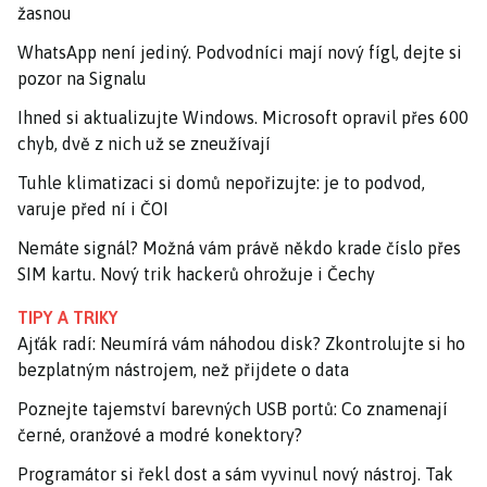
žasnou
WhatsApp není jediný. Podvodníci mají nový fígl, dejte si
pozor na Signalu
Ihned si aktualizujte Windows. Microsoft opravil přes 600
chyb, dvě z nich už se zneužívají
Tuhle klimatizaci si domů nepořizujte: je to podvod,
varuje před ní i ČOI
Nemáte signál? Možná vám právě někdo krade číslo přes
SIM kartu. Nový trik hackerů ohrožuje i Čechy
TIPY A TRIKY
Ajťák radí: Neumírá vám náhodou disk? Zkontrolujte si ho
bezplatným nástrojem, než přijdete o data
Poznejte tajemství barevných USB portů: Co znamenají
černé, oranžové a modré konektory?
Programátor si řekl dost a sám vyvinul nový nástroj. Tak