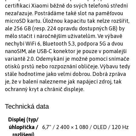
certifikaci Xiaomi běžně do svých telefonů střední
nezařazuje. Postrádáme také slot na paměťovou
microSD kartu. Úložnou kapacitu tak nelze rozšířit,
ale 256 GB (resp. 224 opravdu dostupných GB) by
mělo stačit i náročnějším uživatelům. Ve výbavě
nechybí WiFi 6, Bluetooth 5.3, podpora 5G a dvou
nanoSIM, ale USB-C konektor je pouze v pomalejší
variantě 2.0. Odemykání je možné pomocí snímače
otisků prstů nebo rozpoznání obličeje. Výbavu tedy
stále hodnotíme jako velmi dobrou. Dobrá zpráva
je, že v balení nalezneme jak napájecí zdroj, tak
ochranný kryt a chránič displeje.
Technická data
Displej (typ/
úhlopříčka /
6,7" / 2 400 × 1 080 / OLED / 120 Hz
rozlišení)