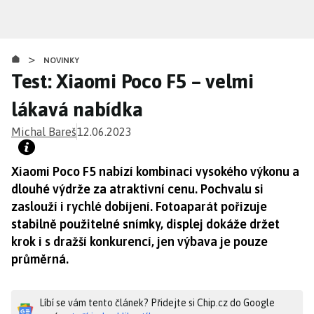
Přejít
k
hlavnímu
>
obsahu
NOVINKY
Test: Xiaomi Poco F5 – velmi
lákavá nabídka
Michal Bareš
12.06.2023
Xiaomi Poco F5 nabízí kombinaci vysokého výkonu a
dlouhé výdrže za atraktivní cenu. Pochvalu si
zaslouží i rychlé dobíjení. Fotoaparát pořizuje
stabilně použitelné snímky, displej dokáže držet
krok i s dražší konkurencí, jen výbava je pouze
průměrná.
Líbí se vám tento článek? Přidejte si Chip.cz do Google