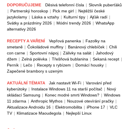
DOPORUČUJEME
Děsivá telefonní čísla
|
Slovník puberťáků
|
Partnerský horoskop
|
Pick me girl
|
Nejtěžší české
jazykolamy
|
Láska a vztahy
|
Kulturní tipy
|
Ajťák radí
|
Svátky a prázdniny 2026
|
Módní trendy 2026
|
WhatsApp
alternativy 2026
RECEPTY A VAŘENÍ
Vepřová panenka
|
Fazolky na
smetaně
|
Čokoládové muffiny
|
Banánový chlebíček
|
Chili
con carne
|
Sportovní nápoj
|
Zálivky na salát
|
Jahodový
džem
|
Zelná polévka
|
Třešňová bublanina
|
Sekaná recept
|
Perník
|
Lečo
|
Recepty s rybízem
|
Domácí housky
|
Zapečené brambory s uzeným
AKTUÁLNÍ TÉMATA
Jak nastavit Wi-Fi
|
Varování před
kyberútoky
|
Instalace Windows 11 na starší počítač
|
Nový
skládací Samsung
|
Konec modré smrti Windows?
|
Windows
11 zdarma
|
Anthropic Mythos
|
Nouzové otevírání pračky
|
Aktualizace Androidu 16
|
Elektromobilita
|
iPhone 17
|
VLC
TV
|
Klimatizace Maoudegola
|
Nejlepší Linux