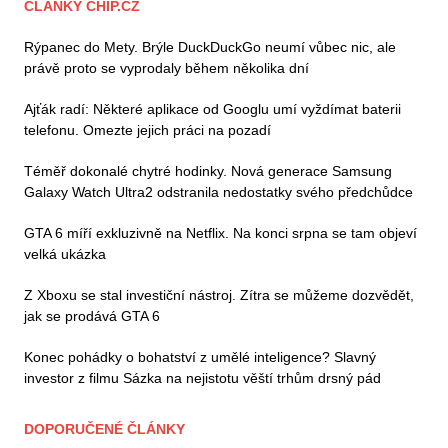
ČLÁNKY CHIP.CZ
Rýpanec do Mety. Brýle DuckDuckGo neumí vůbec nic, ale
právě proto se vyprodaly během několika dní
Ajťák radí: Některé aplikace od Googlu umí vyždímat baterii
telefonu. Omezte jejich práci na pozadí
Téměř dokonalé chytré hodinky. Nová generace Samsung
Galaxy Watch Ultra2 odstranila nedostatky svého předchůdce
GTA 6 míří exkluzivně na Netflix. Na konci srpna se tam objeví
velká ukázka
Z Xboxu se stal investiční nástroj. Zítra se můžeme dozvědět,
jak se prodává GTA 6
Konec pohádky o bohatství z umělé inteligence? Slavný
investor z filmu Sázka na nejistotu věští trhům drsný pád
DOPORUČENÉ ČLÁNKY