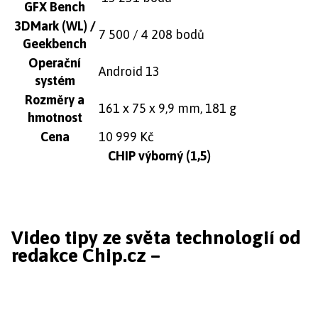
GFX Bench
3DMark (WL) /
7 500 / 4 208 bodů
Geekbench
Operační
Android 13
systém
Rozměry a
161 x 75 x 9,9 mm, 181 g
hmotnost
Cena
10 999 Kč
CHIP výborný (1,5)
Video tipy ze světa technologií od
redakce Chip.cz –