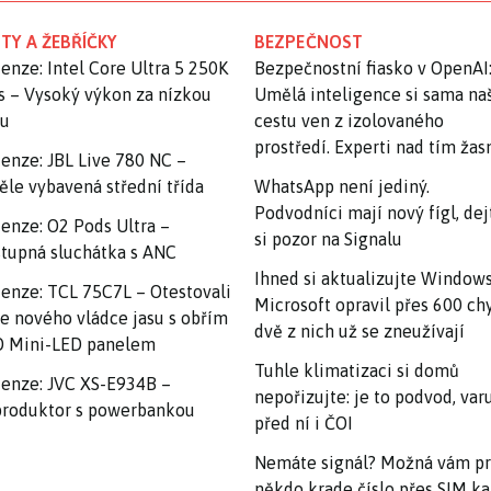
TY A ŽEBŘÍČKY
BEZPEČNOST
enze: Intel Core Ultra 5 250K
Bezpečnostní fiasko v OpenAI
s – Vysoký výkon za nízkou
Umělá inteligence si sama na
nu
cestu ven z izolovaného
prostředí. Experti nad tím ža
enze: JBL Live 780 NC –
ěle vybavená střední třída
WhatsApp není jediný.
Podvodníci mají nový fígl, dej
enze: O2 Pods Ultra –
si pozor na Signalu
tupná sluchátka s ANC
Ihned si aktualizujte Windows
enze: TCL 75C7L – Otestovali
Microsoft opravil přes 600 ch
e nového vládce jasu s obřím
dvě z nich už se zneužívají
 Mini-LED panelem
Tuhle klimatizaci si domů
enze: JVC XS-E934B –
nepořizujte: je to podvod, var
roduktor s powerbankou
před ní i ČOI
Nemáte signál? Možná vám p
někdo krade číslo přes SIM ka