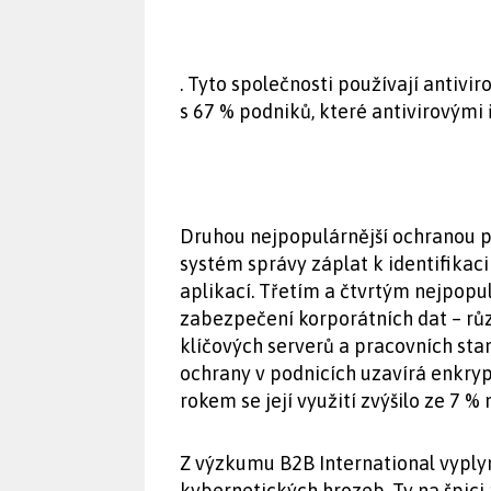
. Tyto společnosti používají antivir
s 67 % podniků, které antivirovými 
Druhou nejpopulárnější ochranou po
systém správy záplat k identifikaci
aplikací. Třetím a čtvrtým nejpop
zabezpečení korporátních dat – růz
klíčových serverů a pracovních sta
ochrany v podnicích uzavírá enkryp
rokem se její využití zvýšilo ze 7 % 
Z výzkumu B2B International vyplyn
kybernetických hrozeb. Ty na špici