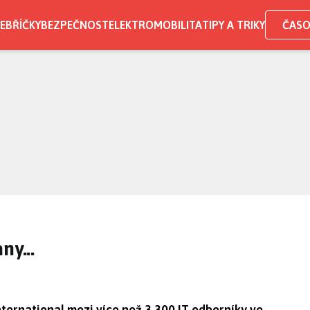
EBŘÍČKY
BEZPEČNOST
ELEKTROMOBILITA
TIPY A TRIKY
ČASO
ny...
ternational mezi více než 3 300 IT odborníky ve