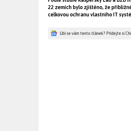
22 zemích bylo zjištěno, že přibližn
celkovou ochranu vlastního IT syst
Líbí se vám tento článek? Přidejte si C