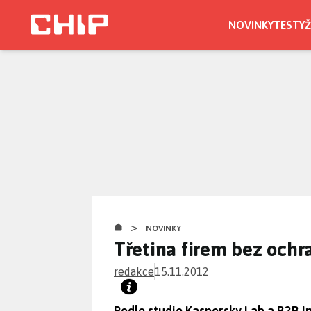
Přejít
k
NOVINKY
TESTY
Ž
hlavnímu
CHIP.CZ
obsahu
>
NOVINKY
Třetina firem bez ochra
redakce
15.11.2012
Podle studie Kaspersky Lab a B2B In