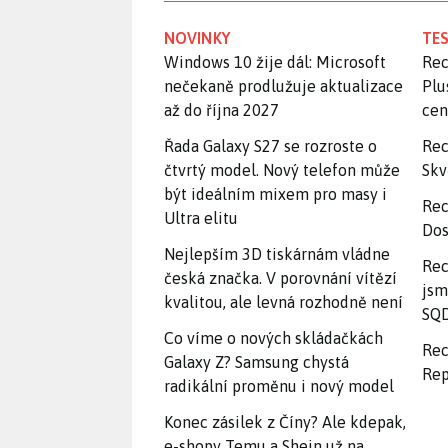
NOVINKY
TES
Windows 10 žije dál: Microsoft
Rec
nečekaně prodlužuje aktualizace
Plu
až do října 2027
ce
Řada Galaxy S27 se rozroste o
Rec
čtvrtý model. Nový telefon může
Skv
být ideálním mixem pro masy i
Rec
Ultra elitu
Dos
Nejlepším 3D tiskárnám vládne
Rec
česká značka. V porovnání vítězí
jsm
kvalitou, ale levná rozhodně není
SQD
Co víme o nových skládačkách
Rec
Galaxy Z? Samsung chystá
Rep
radikální proměnu i nový model
Konec zásilek z Číny? Ale kdepak,
e-shopy Temu a Shein už na