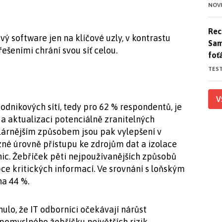
NOV
Rece
Rece
ový software jen na klíčové uzly, v kontrastu
Sam
řešeními chrání svou síť celou.
foť
TES
V
dnikových sítí, tedy pro 62 % respondentů, je
 a aktualizaci potenciálně zranitelných
ulárnějším způsobem jsou pak vylepšení v
né úrovně přístupu ke zdrojům dat a izolace
nic. Žebříček pěti nejpoužívanějších způsobů
ce kritických informací. Ve srovnání s loňským
na 44 %.
ulo, že IT odborníci očekávají nárůst
 pomyslného žebříčku největších rizik