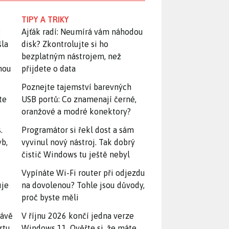
TIPY A TRIKY
:
Ajťák radí: Neumírá vám náhodou
šla
disk? Zkontrolujte si ho
bezplatným nástrojem, než
snou
přijdete o data
Poznejte tajemství barevných
te
USB portů: Co znamenají černé,
oranžové a modré konektory?
.
Programátor si řekl dost a sám
yb,
vyvinul nový nástroj. Tak dobrý
čistič Windows tu ještě nebyl
Vypínáte Wi-Fi router při odjezdu
uje
na dovolenou? Tohle jsou důvody,
proč byste měli
rávě
V říjnu 2026 končí jedna verze
rtu.
Windows 11. Ověřte si, že máte