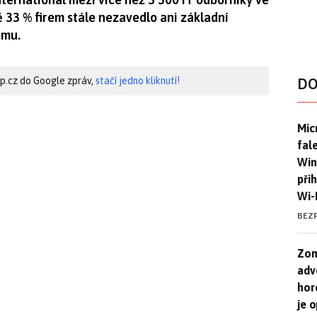
ě 33 % firem stále nezavedlo ani základní
ému.
hip.cz do Google zpráv,
stačí jedno kliknutí!
DO
Mic
Mic
fal
Win
při
Wi-
BEZ
Zom
Zom
adv
hor
je 