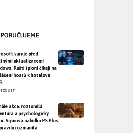
PORUČUJEME
rosoft varuje před falešnými aktualizacemi Windows. Ruští špio
rosoft varuje před
ešnými aktualizacemi
dows. Ruští špioni číhají na
hlášení hostů k hotelové
Fi
PEČNOST
bie akce, roztomilá adventura a psychologický horor. Srpnová
bie akce, roztomilá
entura a psychologický
or. Srpnová nabídka PS Plus
opravdu rozmanitá