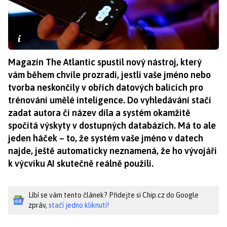
Magazín The Atlantic spustil nový nástroj, který
vám během chvíle prozradí, jestli vaše jméno nebo
tvorba neskončily v obřích datových balících pro
trénování umělé inteligence. Do vyhledávání stačí
zadat autora či název díla a systém okamžitě
spočítá výskyty v dostupných databázích. Má to ale
jeden háček – to, že systém vaše jméno v datech
najde, ještě automaticky neznamená, že ho vývojáři
k výcviku AI skutečně reálně použili.
Líbí se vám tento článek? Přidejte si Chip.cz do Google
zpráv,
stačí jedno kliknutí!