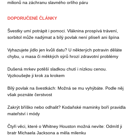
milionů na záchranu slavného orlího páru
DOPORUČENÉ ČLÁNKY
Švestky umí potrápit i pomoci. Vláknina prospívá trávení,
sorbitol může nadýmat a bílý povlak není plíseň ani špína
Vyhazujete jídlo jen kvůli datu? U některých potravin děláte
chybu, u masa či měkkých sýrů hrozí zdravotní problémy
Dušená mrkev potěší sladkou chutí i nízkou cenou.
Vyzkoušejte ji krok za krokem
Bílý povlak na švestkách: Možná se mu vyhýbáte. Podle něj
však poznáte čerstvost
Zakrýt bříško nebo odhalit? Kodaňské maminky boří pravidla
mateřství i módy
Čtyři věci, které o Whitney Houston možná nevíte: Odmítl ji
bratr Michaela Jacksona a měla milenku