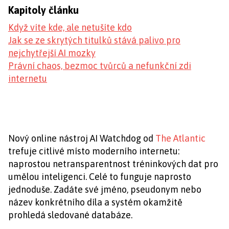
Kapitoly článku
Když víte kde, ale netušíte kdo
Jak se ze skrytých titulků stává palivo pro
nejchytřejší AI mozky
Právní chaos, bezmoc tvůrců a nefunkční zdi
internetu
Nový online nástroj AI Watchdog od
The Atlantic
trefuje citlivé místo moderního internetu:
naprostou netransparentnost tréninkových dat pro
umělou inteligenci. Celé to funguje naprosto
jednoduše. Zadáte své jméno, pseudonym nebo
název konkrétního díla a systém okamžitě
prohledá sledované databáze.