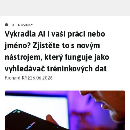
Přejít
k
hlavnímu
>
obsahu
NOVINKY
Vykradla AI i vaši práci nebo
jméno? Zjistěte to s novým
nástrojem, který funguje jako
vyhledávač tréninkových dat
Richard Kříž
26.06.2026