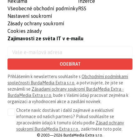
Reklama
Inzerce
Všeobecné obchodní podmínky
RSS
Nastavení soukromí
Zásady ochrany soukromí
Cookies zásady
Zajímavosti ze světa IT v e-mailu
ODEBÍRAT
Přihlášením k newsletteru souhlasíte s
Obchodními podmínkami
společnosti BurdaMedia Extra s.r.o.
a potvrzujete, že jste se
seznámili se
Zásadami ochrany soukromí BurdaMedia Extra -
BurdaMedia Extra s.r.o.
bude s Vašimi údaji pracovat zejména k
organizaci a vyhodnocení akce a zasílání novinek.
Chcete navíc dostávat i další zajímavé a exkluzivní
informace od našich partnerů? Pokud souhlasíte se
zpracováním údajů k tomuto účelu podle
Zásad ochrany
soukromí BurdaMedia Extra s.r.o.
, zaškrtněte toto pole.
© 2003—2026 BurdaMedia Extra s.r.o.