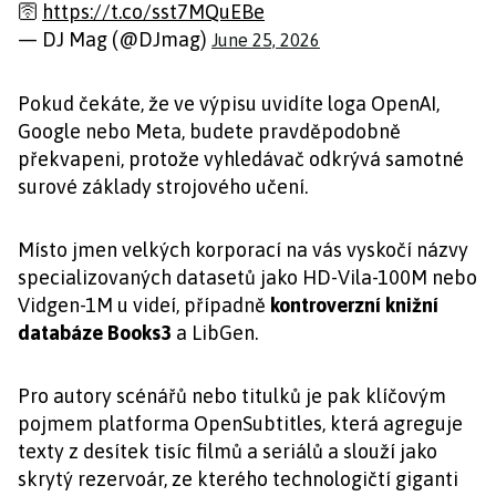
🛜
https://t.co/sst7MQuEBe
— DJ Mag (@DJmag)
June 25, 2026
Pokud čekáte, že ve výpisu uvidíte loga OpenAI,
Google nebo Meta, budete pravděpodobně
překvapeni, protože vyhledávač odkrývá samotné
surové základy strojového učení.
Místo jmen velkých korporací na vás vyskočí názvy
specializovaných datasetů jako HD-Vila-100M nebo
Vidgen-1M u videí, případně
kontroverzní knižní
databáze Books3
a LibGen.
Pro autory scénářů nebo titulků je pak klíčovým
pojmem platforma OpenSubtitles, která agreguje
texty z desítek tisíc filmů a seriálů a slouží jako
skrytý rezervoár, ze kterého technologičtí giganti