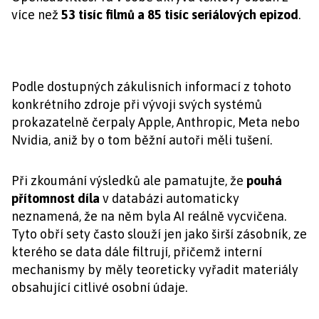
více než
53 tisíc filmů a 85 tisíc seriálových epizod
.
Podle dostupných zákulisních informací z tohoto
konkrétního zdroje při vývoji svých systémů
prokazatelně čerpaly Apple, Anthropic, Meta nebo
Nvidia, aniž by o tom běžní autoři měli tušení.
Při zkoumání výsledků ale pamatujte, že
pouhá
přítomnost díla
v databázi automaticky
neznamená, že na něm byla AI reálně vycvičena.
Tyto obří sety často slouží jen jako širší zásobník, ze
kterého se data dále filtrují, přičemž interní
mechanismy by měly teoreticky vyřadit materiály
obsahující citlivé osobní údaje.