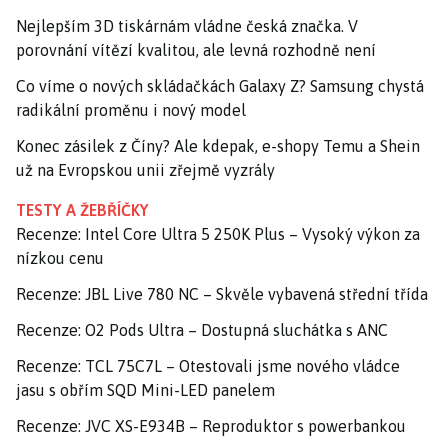
Nejlepším 3D tiskárnám vládne česká značka. V
porovnání vítězí kvalitou, ale levná rozhodně není
Co víme o nových skládačkách Galaxy Z? Samsung chystá
radikální proměnu i nový model
Konec zásilek z Číny? Ale kdepak, e-shopy Temu a Shein
už na Evropskou unii zřejmě vyzrály
TESTY A ŽEBŘÍČKY
Recenze: Intel Core Ultra 5 250K Plus – Vysoký výkon za
nízkou cenu
Recenze: JBL Live 780 NC – Skvěle vybavená střední třída
Recenze: O2 Pods Ultra – Dostupná sluchátka s ANC
Recenze: TCL 75C7L – Otestovali jsme nového vládce
jasu s obřím SQD Mini-LED panelem
Recenze: JVC XS-E934B – Reproduktor s powerbankou