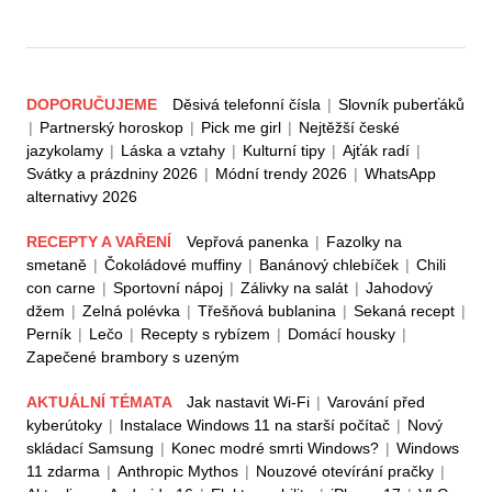
DOPORUČUJEME
Děsivá telefonní čísla
|
Slovník puberťáků
|
Partnerský horoskop
|
Pick me girl
|
Nejtěžší české
jazykolamy
|
Láska a vztahy
|
Kulturní tipy
|
Ajťák radí
|
Svátky a prázdniny 2026
|
Módní trendy 2026
|
WhatsApp
alternativy 2026
RECEPTY A VAŘENÍ
Vepřová panenka
|
Fazolky na
smetaně
|
Čokoládové muffiny
|
Banánový chlebíček
|
Chili
con carne
|
Sportovní nápoj
|
Zálivky na salát
|
Jahodový
džem
|
Zelná polévka
|
Třešňová bublanina
|
Sekaná recept
|
Perník
|
Lečo
|
Recepty s rybízem
|
Domácí housky
|
Zapečené brambory s uzeným
AKTUÁLNÍ TÉMATA
Jak nastavit Wi-Fi
|
Varování před
kyberútoky
|
Instalace Windows 11 na starší počítač
|
Nový
skládací Samsung
|
Konec modré smrti Windows?
|
Windows
11 zdarma
|
Anthropic Mythos
|
Nouzové otevírání pračky
|