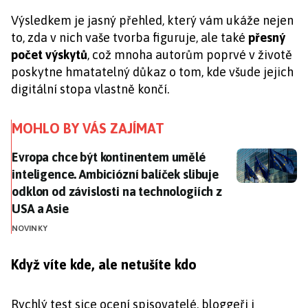
Výsledkem je jasný přehled, který vám ukáže nejen
to, zda v nich vaše tvorba figuruje, ale také
přesný
počet výskytů
, což mnoha autorům poprvé v životě
poskytne hmatatelný důkaz o tom, kde všude jejich
digitální stopa vlastně končí.
MOHLO BY VÁS ZAJÍMAT
Evropa chce být kontinentem umělé inteligence. Ambici
Evropa chce být kontinentem umělé
inteligence. Ambiciózní balíček slibuje
odklon od závislosti na technologiích z
USA a Asie
NOVINKY
Když víte kde, ale netušíte kdo
Rychlý test sice ocení spisovatelé, bloggeři i