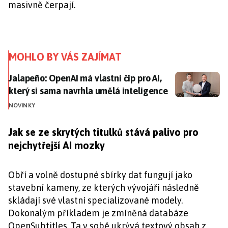
masivně čerpají.
MOHLO BY VÁS ZAJÍMAT
Jalapeño: OpenAI má vlastní čip pro AI, který si sama
Jalapeño: OpenAI má vlastní čip pro AI,
který si sama navrhla umělá inteligence
NOVINKY
Jak se ze skrytých titulků stává palivo pro
nejchytřejší AI mozky
Obří a volně dostupné sbírky dat fungují jako
stavební kameny, ze kterých vývojáři následně
skládají své vlastní specializované modely.
Dokonalým příkladem je zmíněná databáze
OpenSubtitles. Ta v sobě ukrývá textový obsah z