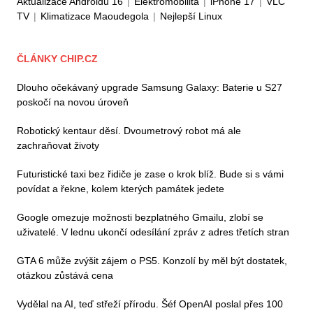
Aktualizace Androidu 16
|
Elektromobilita
|
iPhone 17
|
VLC
TV
|
Klimatizace Maoudegola
|
Nejlepší Linux
ČLÁNKY CHIP.CZ
Dlouho očekávaný upgrade Samsung Galaxy: Baterie u S27
poskočí na novou úroveň
Robotický kentaur děsí. Dvoumetrový robot má ale
zachraňovat životy
Futuristické taxi bez řidiče je zase o krok blíž. Bude si s vámi
povídat a řekne, kolem kterých památek jedete
Google omezuje možnosti bezplatného Gmailu, zlobí se
uživatelé. V lednu ukončí odesílání zpráv z adres třetích stran
GTA 6 může zvýšit zájem o PS5. Konzolí by měl být dostatek,
otázkou zůstává cena
Vydělal na AI, teď střeží přírodu. Šéf OpenAI poslal přes 100