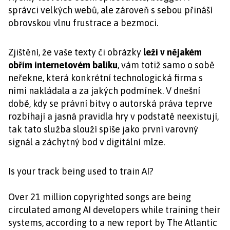
správci velkých webů, ale zároveň s sebou přináší
obrovskou vlnu frustrace a bezmoci.
Zjištění, že vaše texty či obrázky
leží v nějakém
obřím internetovém balíku
, vám totiž samo o sobě
neřekne, která konkrétní technologická firma s
nimi nakládala a za jakých podmínek. V dnešní
době, kdy se právní bitvy o autorská práva teprve
rozbíhají a jasná pravidla hry v podstatě neexistují,
tak tato služba slouží spíše jako první varovný
signál a záchytný bod v digitální mlze.
Is your track being used to train AI?
Over 21 million copyrighted songs are being
circulated among AI developers while training their
systems, according to a new report by The Atlantic