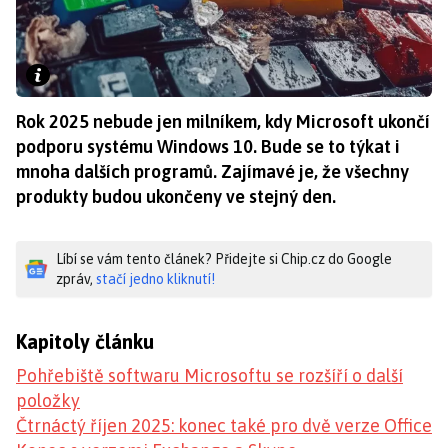
Rok 2025 nebude jen milníkem, kdy Microsoft ukončí
podporu systému Windows 10. Bude se to týkat i
mnoha dalších programů. Zajímavé je, že všechny
produkty budou ukončeny ve stejný den.
Líbí se vám tento článek? Přidejte si Chip.cz do Google
zpráv,
stačí jedno kliknutí!
Kapitoly článku
Pohřebiště softwaru Microsoftu se rozšíří o další
položky
Čtrnáctý říjen 2025: konec také pro dvě verze Office