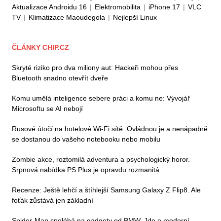
Aktualizace Androidu 16
|
Elektromobilita
|
iPhone 17
|
VLC
TV
|
Klimatizace Maoudegola
|
Nejlepší Linux
ČLÁNKY CHIP.CZ
Skryté riziko pro dva miliony aut: Hackeři mohou přes
Bluetooth snadno otevřít dveře
Komu umělá inteligence sebere práci a komu ne: Vývojář
Microsoftu se AI nebojí
Rusové útočí na hotelové Wi-Fi sítě. Ovládnou je a nenápadně
se dostanou do vašeho notebooku nebo mobilu
Zombie akce, roztomilá adventura a psychologický horor.
Srpnová nabídka PS Plus je opravdu rozmanitá
Recenze: Ještě lehčí a štíhlejší Samsung Galaxy Z Flip8. Ale
foťák zůstává jen základní
Spider-Man spoléhá na gadgety od BMW. Jde o moderní