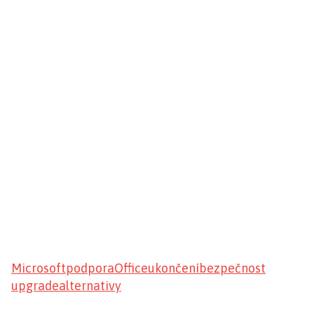
Microsoft
podpora
Office
ukončení
bezpečnost
upgrade
alternativy