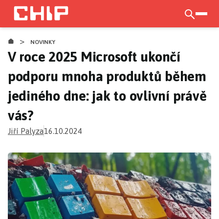
Přejít
k
otevří
CHIP.CZ
hlavnímu
>
obsahu
NOVINKY
V roce 2025 Microsoft ukončí
podporu mnoha produktů během
jediného dne: jak to ovlivní právě
vás?
Jiří Palyza
16.10.2024