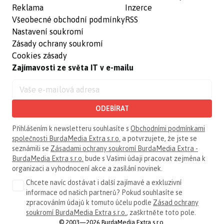
Reklama
Inzerce
Všeobecné obchodní podmínky
RSS
Nastavení soukromí
Zásady ochrany soukromí
Cookies zásady
Zajímavosti ze světa IT v e-mailu
ODEBÍRAT
Přihlášením k newsletteru souhlasíte s
Obchodními podmínkami
společnosti BurdaMedia Extra s.r.o.
a potvrzujete, že jste se
seznámili se
Zásadami ochrany soukromí BurdaMedia Extra -
BurdaMedia Extra s.r.o.
bude s Vašimi údaji pracovat zejména k
organizaci a vyhodnocení akce a zasílání novinek.
Chcete navíc dostávat i další zajímavé a exkluzivní
informace od našich partnerů? Pokud souhlasíte se
zpracováním údajů k tomuto účelu podle
Zásad ochrany
soukromí BurdaMedia Extra s.r.o.
, zaškrtněte toto pole.
© 2003—2026 BurdaMedia Extra s.r.o.