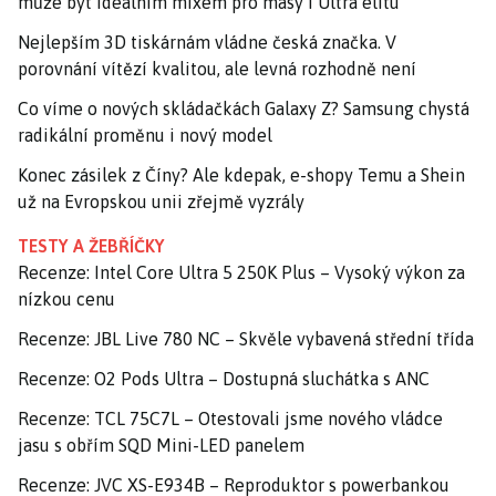
může být ideálním mixem pro masy i Ultra elitu
Nejlepším 3D tiskárnám vládne česká značka. V
porovnání vítězí kvalitou, ale levná rozhodně není
Co víme o nových skládačkách Galaxy Z? Samsung chystá
radikální proměnu i nový model
Konec zásilek z Číny? Ale kdepak, e-shopy Temu a Shein
už na Evropskou unii zřejmě vyzrály
TESTY A ŽEBŘÍČKY
Recenze: Intel Core Ultra 5 250K Plus – Vysoký výkon za
nízkou cenu
Recenze: JBL Live 780 NC – Skvěle vybavená střední třída
Recenze: O2 Pods Ultra – Dostupná sluchátka s ANC
Recenze: TCL 75C7L – Otestovali jsme nového vládce
jasu s obřím SQD Mini-LED panelem
Recenze: JVC XS-E934B – Reproduktor s powerbankou