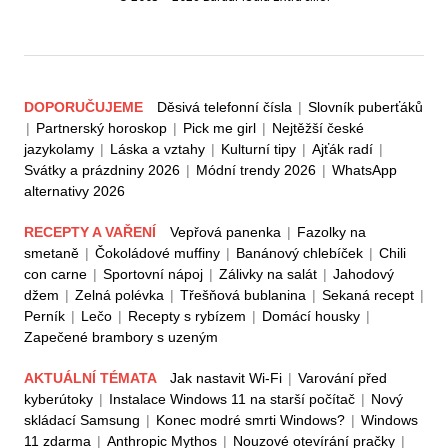
DOPORUČUJEME
Děsivá telefonní čísla
|
Slovník puberťáků
|
Partnerský horoskop
|
Pick me girl
|
Nejtěžší české
jazykolamy
|
Láska a vztahy
|
Kulturní tipy
|
Ajťák radí
|
Svátky a prázdniny 2026
|
Módní trendy 2026
|
WhatsApp
alternativy 2026
RECEPTY A VAŘENÍ
Vepřová panenka
|
Fazolky na
smetaně
|
Čokoládové muffiny
|
Banánový chlebíček
|
Chili
con carne
|
Sportovní nápoj
|
Zálivky na salát
|
Jahodový
džem
|
Zelná polévka
|
Třešňová bublanina
|
Sekaná recept
|
Perník
|
Lečo
|
Recepty s rybízem
|
Domácí housky
|
Zapečené brambory s uzeným
AKTUÁLNÍ TÉMATA
Jak nastavit Wi-Fi
|
Varování před
kyberútoky
|
Instalace Windows 11 na starší počítač
|
Nový
skládací Samsung
|
Konec modré smrti Windows?
|
Windows
11 zdarma
|
Anthropic Mythos
|
Nouzové otevírání pračky
|