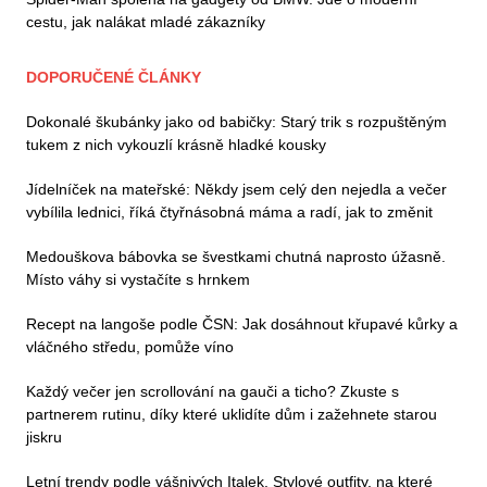
cestu, jak nalákat mladé zákazníky
DOPORUČENÉ ČLÁNKY
Dokonalé škubánky jako od babičky: Starý trik s rozpuštěným
tukem z nich vykouzlí krásně hladké kousky
Jídelníček na mateřské: Někdy jsem celý den nejedla a večer
vybílila lednici, říká čtyřnásobná máma a radí, jak to změnit
Medouškova bábovka se švestkami chutná naprosto úžasně.
Místo váhy si vystačíte s hrnkem
Recept na langoše podle ČSN: Jak dosáhnout křupavé kůrky a
vláčného středu, pomůže víno
Každý večer jen scrollování na gauči a ticho? Zkuste s
partnerem rutinu, díky které uklidíte dům i zažehnete starou
jiskru
Letní trendy podle vášnivých Italek. Stylové outfity, na které