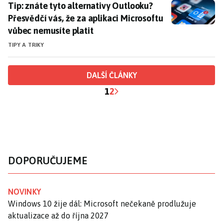
Tip: znáte tyto alternativy Outlooku? Přesvědčí vás, 
Tip: znáte tyto alternativy Outlooku?
Přesvědčí vás, že za aplikaci Microsoftu
vůbec nemusíte platit
TIPY A TRIKY
DALŠÍ ČLÁNKY
1
2
DOPORUČUJEME
NOVINKY
Windows 10 žije dál: Microsoft nečekaně prodlužuje
aktualizace až do října 2027