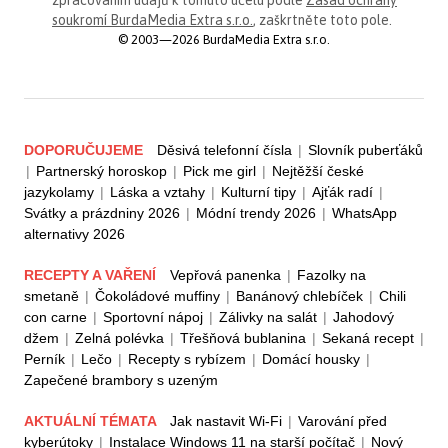
zpracováním údajů k tomuto účelu podle
Zásad ochrany
soukromí BurdaMedia Extra s.r.o.
, zaškrtněte toto pole.
© 2003—2026 BurdaMedia Extra s.r.o.
DOPORUČUJEME
Děsivá telefonní čísla
|
Slovník puberťáků
|
Partnerský horoskop
|
Pick me girl
|
Nejtěžší české
jazykolamy
|
Láska a vztahy
|
Kulturní tipy
|
Ajťák radí
|
Svátky a prázdniny 2026
|
Módní trendy 2026
|
WhatsApp
alternativy 2026
RECEPTY A VAŘENÍ
Vepřová panenka
|
Fazolky na
smetaně
|
Čokoládové muffiny
|
Banánový chlebíček
|
Chili
con carne
|
Sportovní nápoj
|
Zálivky na salát
|
Jahodový
džem
|
Zelná polévka
|
Třešňová bublanina
|
Sekaná recept
|
Perník
|
Lečo
|
Recepty s rybízem
|
Domácí housky
|
Zapečené brambory s uzeným
AKTUÁLNÍ TÉMATA
Jak nastavit Wi-Fi
|
Varování před
kyberútoky
|
Instalace Windows 11 na starší počítač
|
Nový