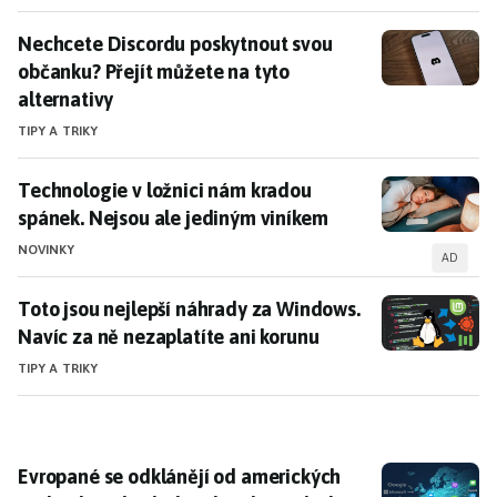
Nechcete Discordu poskytnout svou občanku? Přejít m
Nechcete Discordu poskytnout svou
občanku? Přejít můžete na tyto
alternativy
TIPY A TRIKY
Technologie v ložnici nám kradou spánek. Nejsou ale
Technologie v ložnici nám kradou
spánek. Nejsou ale jediným viníkem
NOVINKY
AD
Toto jsou nejlepší náhrady za Windows. Navíc za ně n
Toto jsou nejlepší náhrady za Windows.
Navíc za ně nezaplatíte ani korunu
TIPY A TRIKY
Evropané se odklánějí od amerických technologických 
Evropané se odklánějí od amerických