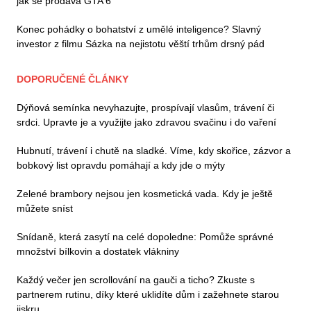
jak se prodává GTA 6
Konec pohádky o bohatství z umělé inteligence? Slavný
investor z filmu Sázka na nejistotu věští trhům drsný pád
DOPORUČENÉ ČLÁNKY
Dýňová semínka nevyhazujte, prospívají vlasům, trávení či
srdci. Upravte je a využijte jako zdravou svačinu i do vaření
Hubnutí, trávení i chutě na sladké. Víme, kdy skořice, zázvor a
bobkový list opravdu pomáhají a kdy jde o mýty
Zelené brambory nejsou jen kosmetická vada. Kdy je ještě
můžete sníst
Snídaně, která zasytí na celé dopoledne: Pomůže správné
množství bílkovin a dostatek vlákniny
Každý večer jen scrollování na gauči a ticho? Zkuste s
partnerem rutinu, díky které uklidíte dům i zažehnete starou
jiskru