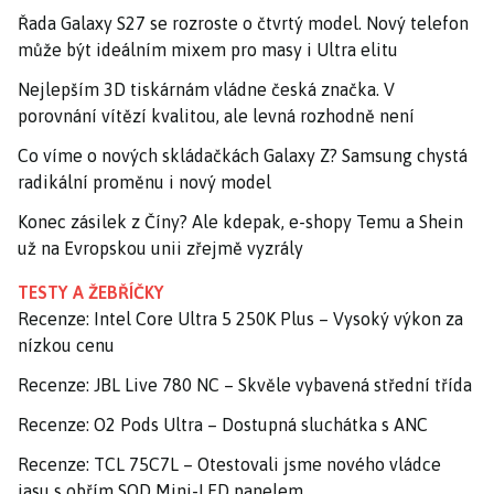
Řada Galaxy S27 se rozroste o čtvrtý model. Nový telefon
může být ideálním mixem pro masy i Ultra elitu
Nejlepším 3D tiskárnám vládne česká značka. V
porovnání vítězí kvalitou, ale levná rozhodně není
Co víme o nových skládačkách Galaxy Z? Samsung chystá
radikální proměnu i nový model
Konec zásilek z Číny? Ale kdepak, e-shopy Temu a Shein
už na Evropskou unii zřejmě vyzrály
TESTY A ŽEBŘÍČKY
Recenze: Intel Core Ultra 5 250K Plus – Vysoký výkon za
nízkou cenu
Recenze: JBL Live 780 NC – Skvěle vybavená střední třída
Recenze: O2 Pods Ultra – Dostupná sluchátka s ANC
Recenze: TCL 75C7L – Otestovali jsme nového vládce
jasu s obřím SQD Mini-LED panelem