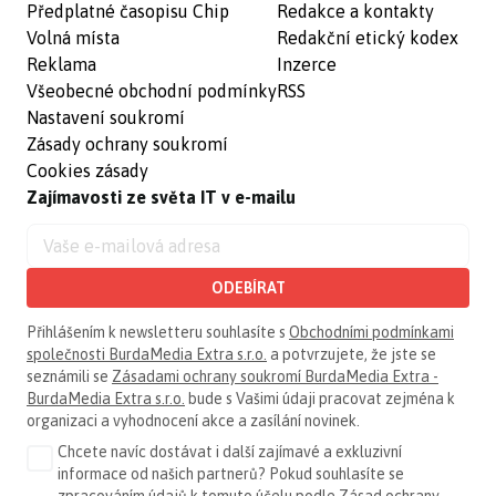
Předplatné časopisu Chip
Redakce a kontakty
Volná místa
Redakční etický kodex
Reklama
Inzerce
Všeobecné obchodní podmínky
RSS
Nastavení soukromí
Zásady ochrany soukromí
Cookies zásady
Zajímavosti ze světa IT v e-mailu
ODEBÍRAT
Přihlášením k newsletteru souhlasíte s
Obchodními podmínkami
společnosti BurdaMedia Extra s.r.o.
a potvrzujete, že jste se
seznámili se
Zásadami ochrany soukromí BurdaMedia Extra -
BurdaMedia Extra s.r.o.
bude s Vašimi údaji pracovat zejména k
organizaci a vyhodnocení akce a zasílání novinek.
Chcete navíc dostávat i další zajímavé a exkluzivní
informace od našich partnerů? Pokud souhlasíte se