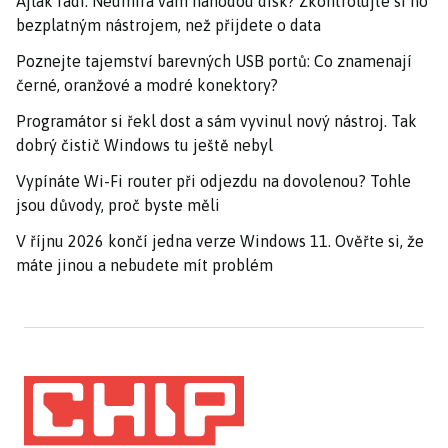
Ajťák radí: Neumírá vám náhodou disk? Zkontrolujte si ho
bezplatným nástrojem, než přijdete o data
Poznejte tajemství barevných USB portů: Co znamenají
černé, oranžové a modré konektory?
Programátor si řekl dost a sám vyvinul nový nástroj. Tak
dobrý čistič Windows tu ještě nebyl
Vypínáte Wi-Fi router při odjezdu na dovolenou? Tohle
jsou důvody, proč byste měli
V říjnu 2026 končí jedna verze Windows 11. Ověřte si, že
máte jinou a nebudete mít problém