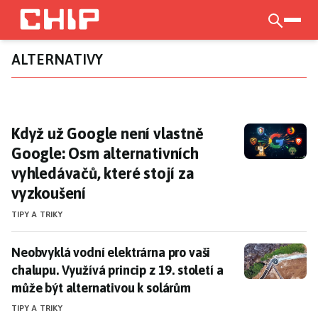
Přejít
k
otevří
hlavnímu
ALTERNATIVY
obsahu
Když už Google není vlastně Google: Osm alt
Když už Google není vlastně
Google: Osm alternativních
vyhledávačů, které stojí za
vyzkoušení
TIPY A TRIKY
Neobvyklá vodní elektrárna pro vaši chalupu. Využívá 
Neobvyklá vodní elektrárna pro vaši
chalupu. Využívá princip z 19. století a
může být alternativou k solárům
TIPY A TRIKY