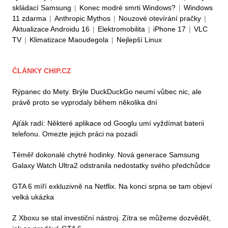
skládací Samsung
|
Konec modré smrti Windows?
|
Windows
11 zdarma
|
Anthropic Mythos
|
Nouzové otevírání pračky
|
Aktualizace Androidu 16
|
Elektromobilita
|
iPhone 17
|
VLC
TV
|
Klimatizace Maoudegola
|
Nejlepší Linux
ČLÁNKY CHIP.CZ
Rýpanec do Mety. Brýle DuckDuckGo neumí vůbec nic, ale
právě proto se vyprodaly během několika dní
Ajťák radí: Některé aplikace od Googlu umí vyždímat baterii
telefonu. Omezte jejich práci na pozadí
Téměř dokonalé chytré hodinky. Nová generace Samsung
Galaxy Watch Ultra2 odstranila nedostatky svého předchůdce
GTA 6 míří exkluzivně na Netflix. Na konci srpna se tam objeví
velká ukázka
Z Xboxu se stal investiční nástroj. Zítra se můžeme dozvědět,