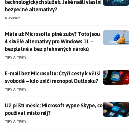
technologických služeb. Jaké našli vlastní
bezpečné alternativy?
NOVINKY
Máte už Microsoftu plné zuby? Toto jsou 4 skvělé al
Máte už Microsoftu plné zuby? Toto jsou
4 skvělé alternativy pro Windows 11 –
bezplatné a bez přehnaných nároků
TIPY A TRIKY
E-mail bez Microsoftu: Čtyři cesty k větší svobodě – 
E-mail bez Microsoftu: Čtyři cesty k větší
svobodě – kdo zničí monopol Outlooku?
TIPY A TRIKY
Už příští měsíc: Microsoft vypne Skype, co používat m
Už příští měsíc: Microsoft vypne Skype, co
používat místo něj?
TIPY A TRIKY