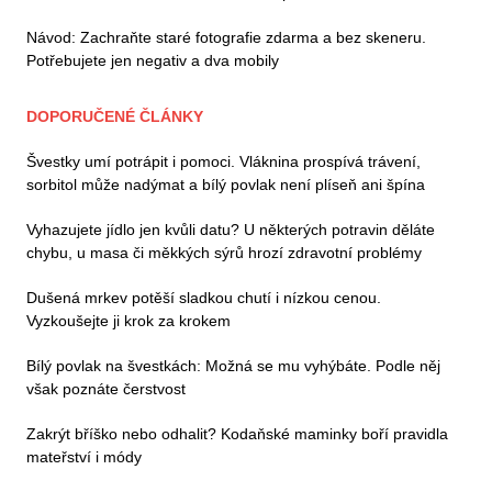
Návod: Zachraňte staré fotografie zdarma a bez skeneru.
Potřebujete jen negativ a dva mobily
DOPORUČENÉ ČLÁNKY
Švestky umí potrápit i pomoci. Vláknina prospívá trávení,
sorbitol může nadýmat a bílý povlak není plíseň ani špína
Vyhazujete jídlo jen kvůli datu? U některých potravin děláte
chybu, u masa či měkkých sýrů hrozí zdravotní problémy
Dušená mrkev potěší sladkou chutí i nízkou cenou.
Vyzkoušejte ji krok za krokem
Bílý povlak na švestkách: Možná se mu vyhýbáte. Podle něj
však poznáte čerstvost
Zakrýt bříško nebo odhalit? Kodaňské maminky boří pravidla
mateřství i módy