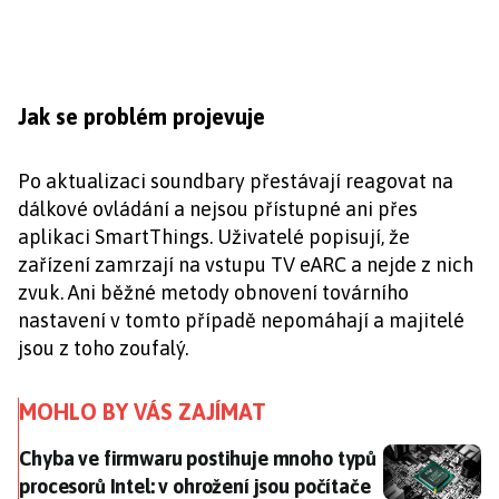
Jak se problém projevuje
Po aktualizaci soundbary přestávají reagovat na
dálkové ovládání a nejsou přístupné ani přes
aplikaci SmartThings. Uživatelé popisují, že
zařízení zamrzají na vstupu TV eARC a nejde z nich
zvuk. Ani běžné metody obnovení továrního
nastavení v tomto případě nepomáhají a majitelé
jsou z toho zoufalý.
MOHLO BY VÁS ZAJÍMAT
Chyba ve firmwaru postihuje mnoho typů procesorů Int
Chyba ve firmwaru postihuje mnoho typů
procesorů Intel: v ohrožení jsou počítače