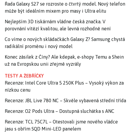
Řada Galaxy S27 se rozroste o čtvrtý model. Nový telefon
může být ideálním mixem pro masy i Ultra elitu
Nejlepším 3D tiskárnám vládne česká značka. V
porovnání vítězí kvalitou, ale levná rozhodně není
Co víme o nových skládačkách Galaxy Z? Samsung chystá
radikální proměnu i nový model
Konec zásilek z Číny? Ale kdepak, e-shopy Temu a Shein
už na Evropskou unii zřejmě vyzrály
TESTY A ŽEBŘÍČKY
Recenze: Intel Core Ultra 5 250K Plus – Vysoký výkon za
nízkou cenu
Recenze: JBL Live 780 NC – Skvěle vybavená střední třída
Recenze: O2 Pods Ultra – Dostupná sluchátka s ANC
Recenze: TCL 75C7L – Otestovali jsme nového vládce
jasu s obřím SQD Mini-LED panelem