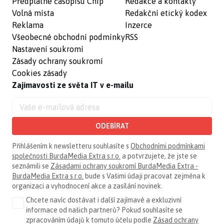
Předplatné časopisu Chip
Redakce a kontakty
Volná místa
Redakční etický kodex
Reklama
Inzerce
Všeobecné obchodní podmínky
RSS
Nastavení soukromí
Zásady ochrany soukromí
Cookies zásady
Zajímavosti ze světa IT v e-mailu
ODEBÍRAT
Přihlášením k newsletteru souhlasíte s
Obchodními podmínkami
společnosti BurdaMedia Extra s.r.o.
a potvrzujete, že jste se
seznámili se
Zásadami ochrany soukromí BurdaMedia Extra -
BurdaMedia Extra s.r.o.
bude s Vašimi údaji pracovat zejména k
organizaci a vyhodnocení akce a zasílání novinek.
Chcete navíc dostávat i další zajímavé a exkluzivní
informace od našich partnerů? Pokud souhlasíte se
zpracováním údajů k tomuto účelu podle
Zásad ochrany