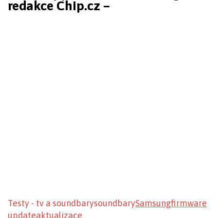
redakce Chip.cz –
Testy - tv a soundbary
soundbary
Samsung
firmware
update
aktualizace