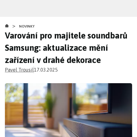
Přejít
k
hlavnímu
>
obsahu
NOVINKY
Varování pro majitele soundbarů
Samsung: aktualizace mění
zařízení v drahé dekorace
Pavel Trousil
17.03.2025