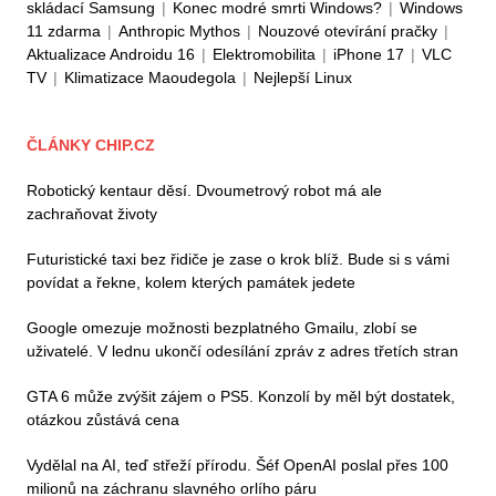
skládací Samsung
|
Konec modré smrti Windows?
|
Windows
11 zdarma
|
Anthropic Mythos
|
Nouzové otevírání pračky
|
Aktualizace Androidu 16
|
Elektromobilita
|
iPhone 17
|
VLC
TV
|
Klimatizace Maoudegola
|
Nejlepší Linux
ČLÁNKY CHIP.CZ
Robotický kentaur děsí. Dvoumetrový robot má ale
zachraňovat životy
Futuristické taxi bez řidiče je zase o krok blíž. Bude si s vámi
povídat a řekne, kolem kterých památek jedete
Google omezuje možnosti bezplatného Gmailu, zlobí se
uživatelé. V lednu ukončí odesílání zpráv z adres třetích stran
GTA 6 může zvýšit zájem o PS5. Konzolí by měl být dostatek,
otázkou zůstává cena
Vydělal na AI, teď střeží přírodu. Šéf OpenAI poslal přes 100
milionů na záchranu slavného orlího páru