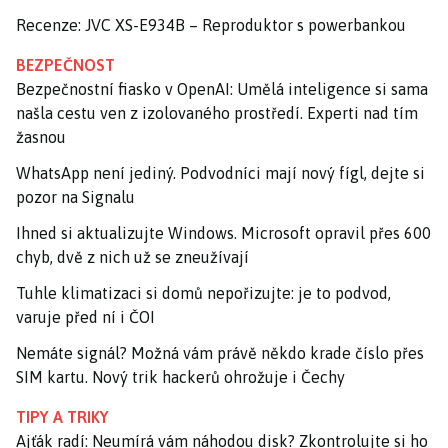
Recenze: JVC XS-E934B – Reproduktor s powerbankou
BEZPEČNOST
Bezpečnostní fiasko v OpenAI: Umělá inteligence si sama
našla cestu ven z izolovaného prostředí. Experti nad tím
žasnou
WhatsApp není jediný. Podvodníci mají nový fígl, dejte si
pozor na Signalu
Ihned si aktualizujte Windows. Microsoft opravil přes 600
chyb, dvě z nich už se zneužívají
Tuhle klimatizaci si domů nepořizujte: je to podvod,
varuje před ní i ČOI
Nemáte signál? Možná vám právě někdo krade číslo přes
SIM kartu. Nový trik hackerů ohrožuje i Čechy
TIPY A TRIKY
Ajťák radí: Neumírá vám náhodou disk? Zkontrolujte si ho