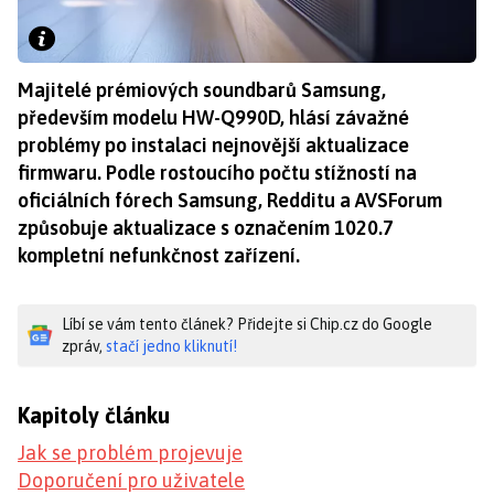
Majitelé prémiových soundbarů Samsung,
především modelu HW-Q990D, hlásí závažné
problémy po instalaci nejnovější aktualizace
firmwaru. Podle rostoucího počtu stížností na
oficiálních fórech Samsung, Redditu a AVSForum
způsobuje aktualizace s označením 1020.7
kompletní nefunkčnost zařízení.
Líbí se vám tento článek? Přidejte si Chip.cz do Google
zpráv,
stačí jedno kliknutí!
Kapitoly článku
Jak se problém projevuje
Doporučení pro uživatele