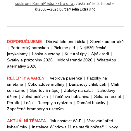
soukromí BurdaMedia Extra s.r.o.
, zaškrtněte toto pole.
© 2003—2026 BurdaMedia Extra s.r.o.
DOPORUČUJEME
Děsivá telefonní čísla
|
Slovník puberťáků
|
Partnerský horoskop
|
Pick me girl
|
Nejtěžší české
jazykolamy
|
Láska a vztahy
|
Kulturní tipy
|
Ajťák radí
|
Svátky a prázdniny 2026
|
Módní trendy 2026
|
WhatsApp
alternativy 2026
RECEPTY A VAŘENÍ
Vepřová panenka
|
Fazolky na
smetaně
|
Čokoládové muffiny
|
Banánový chlebíček
|
Chili
con carne
|
Sportovní nápoj
|
Zálivky na salát
|
Jahodový
džem
|
Zelná polévka
|
Třešňová bublanina
|
Sekaná recept
|
Perník
|
Lečo
|
Recepty s rybízem
|
Domácí housky
|
Zapečené brambory s uzeným
AKTUÁLNÍ TÉMATA
Jak nastavit Wi-Fi
|
Varování před
kyberútoky
|
Instalace Windows 11 na starší počítač
|
Nový