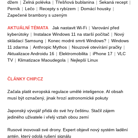
džem
|
Zelná polévka
|
Třešňová bublanina
|
Sekaná recept
|
Perník
|
Lečo
|
Recepty s rybízem
|
Domácí housky
|
Zapečené brambory s uzeným
AKTUÁLNÍ TÉMATA
Jak nastavit Wi-Fi
|
Varování před
kyberútoky
|
Instalace Windows 11 na starší počítač
|
Nový
skládací Samsung
|
Konec modré smrti Windows?
|
Windows
11 zdarma
|
Anthropic Mythos
|
Nouzové otevírání pračky
|
Aktualizace Androidu 16
|
Elektromobilita
|
iPhone 17
|
VLC
TV
|
Klimatizace Maoudegola
|
Nejlepší Linux
ČLÁNKY CHIP.CZ
Začala platit evropská regulace umělé inteligence. AI obsah
musí být označený, jinak hrozí astronomické pokuty
Japonský vývojář přidá do své hry češtinu. Stačil zájem
jediného uživatele i vřelý vztah obou zemí
Rusové inovovali své drony. Expert objevil nový systém ladění
antén, který odolá rušení signálu