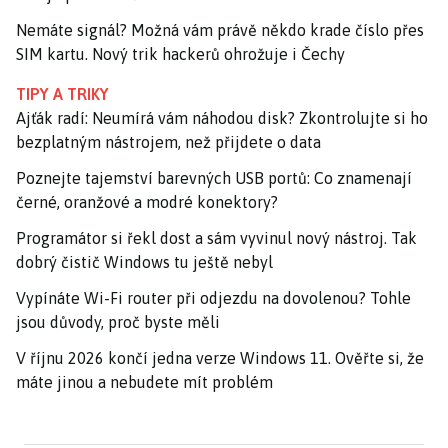
Nemáte signál? Možná vám právě někdo krade číslo přes
SIM kartu. Nový trik hackerů ohrožuje i Čechy
TIPY A TRIKY
Ajťák radí: Neumírá vám náhodou disk? Zkontrolujte si ho
bezplatným nástrojem, než přijdete o data
Poznejte tajemství barevných USB portů: Co znamenají
černé, oranžové a modré konektory?
Programátor si řekl dost a sám vyvinul nový nástroj. Tak
dobrý čistič Windows tu ještě nebyl
Vypínáte Wi-Fi router při odjezdu na dovolenou? Tohle
jsou důvody, proč byste měli
V říjnu 2026 končí jedna verze Windows 11. Ověřte si, že
máte jinou a nebudete mít problém