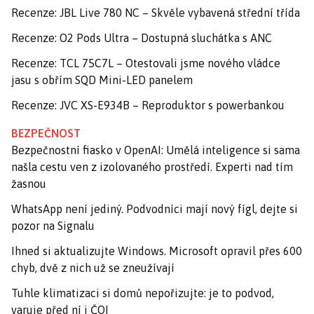
Recenze: JBL Live 780 NC – Skvěle vybavená střední třída
Recenze: O2 Pods Ultra – Dostupná sluchátka s ANC
Recenze: TCL 75C7L – Otestovali jsme nového vládce
jasu s obřím SQD Mini-LED panelem
Recenze: JVC XS-E934B – Reproduktor s powerbankou
BEZPEČNOST
Bezpečnostní fiasko v OpenAI: Umělá inteligence si sama
našla cestu ven z izolovaného prostředí. Experti nad tím
žasnou
WhatsApp není jediný. Podvodníci mají nový fígl, dejte si
pozor na Signalu
Ihned si aktualizujte Windows. Microsoft opravil přes 600
chyb, dvě z nich už se zneužívají
Tuhle klimatizaci si domů nepořizujte: je to podvod,
varuje před ní i ČOI