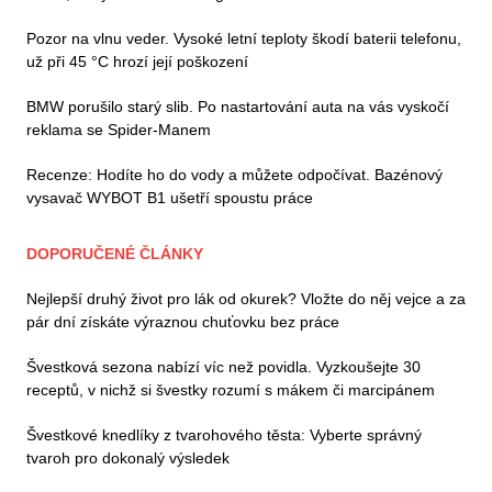
Pozor na vlnu veder. Vysoké letní teploty škodí baterii telefonu,
už při 45 °C hrozí její poškození
BMW porušilo starý slib. Po nastartování auta na vás vyskočí
reklama se Spider-Manem
Recenze: Hodíte ho do vody a můžete odpočívat. Bazénový
vysavač WYBOT B1 ušetří spoustu práce
DOPORUČENÉ ČLÁNKY
Nejlepší druhý život pro lák od okurek? Vložte do něj vejce a za
pár dní získáte výraznou chuťovku bez práce
Švestková sezona nabízí víc než povidla. Vyzkoušejte 30
receptů, v nichž si švestky rozumí s mákem či marcipánem
Švestkové knedlíky z tvarohového těsta: Vyberte správný
tvaroh pro dokonalý výsledek