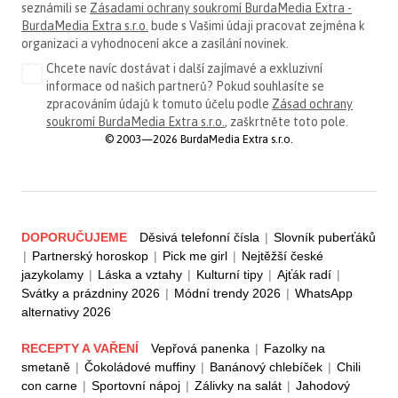
seznámili se
Zásadami ochrany soukromí BurdaMedia Extra -
BurdaMedia Extra s.r.o.
bude s Vašimi údaji pracovat zejména k
organizaci a vyhodnocení akce a zasílání novinek.
Chcete navíc dostávat i další zajímavé a exkluzivní
informace od našich partnerů? Pokud souhlasíte se
zpracováním údajů k tomuto účelu podle
Zásad ochrany
soukromí BurdaMedia Extra s.r.o.
, zaškrtněte toto pole.
© 2003—2026 BurdaMedia Extra s.r.o.
DOPORUČUJEME
Děsivá telefonní čísla
|
Slovník puberťáků
|
Partnerský horoskop
|
Pick me girl
|
Nejtěžší české
jazykolamy
|
Láska a vztahy
|
Kulturní tipy
|
Ajťák radí
|
Svátky a prázdniny 2026
|
Módní trendy 2026
|
WhatsApp
alternativy 2026
RECEPTY A VAŘENÍ
Vepřová panenka
|
Fazolky na
smetaně
|
Čokoládové muffiny
|
Banánový chlebíček
|
Chili
con carne
|
Sportovní nápoj
|
Zálivky na salát
|
Jahodový