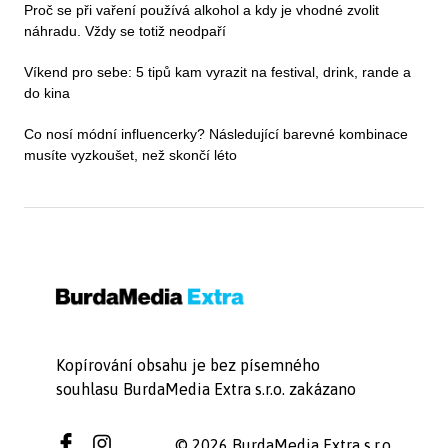
Proč se při vaření používá alkohol a kdy je vhodné zvolit
náhradu. Vždy se totiž neodpaří
Víkend pro sebe: 5 tipů kam vyrazit na festival, drink, rande a
do kina
Co nosí módní influencerky? Následující barevné kombinace
musíte vyzkoušet, než skončí léto
Kopírování obsahu je bez písemného
souhlasu BurdaMedia Extra s.r.o. zakázano
© 2026 BurdaMedia Extra s.r.o.