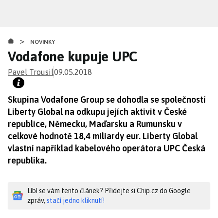
Přejít
k
hlavnímu
>
obsahu
NOVINKY
Vodafone kupuje UPC
Pavel Trousil
09.05.2018
Skupina Vodafone Group se dohodla se společností
Liberty Global na odkupu jejích aktivit v České
republice, Německu, Maďarsku a Rumunsku v
celkové hodnotě 18,4 miliardy eur. Liberty Global
vlastní například kabelového operátora UPC Česká
republika.
Líbí se vám tento článek? Přidejte si Chip.cz do Google
zpráv,
stačí jedno kliknutí!