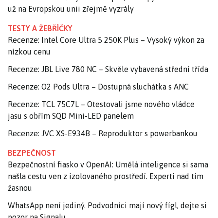
už na Evropskou unii zřejmě vyzrály
TESTY A ŽEBŘÍČKY
Recenze: Intel Core Ultra 5 250K Plus – Vysoký výkon za
nízkou cenu
Recenze: JBL Live 780 NC – Skvěle vybavená střední třída
Recenze: O2 Pods Ultra – Dostupná sluchátka s ANC
Recenze: TCL 75C7L – Otestovali jsme nového vládce
jasu s obřím SQD Mini-LED panelem
Recenze: JVC XS-E934B – Reproduktor s powerbankou
BEZPEČNOST
Bezpečnostní fiasko v OpenAI: Umělá inteligence si sama
našla cestu ven z izolovaného prostředí. Experti nad tím
žasnou
WhatsApp není jediný. Podvodníci mají nový fígl, dejte si
pozor na Signalu