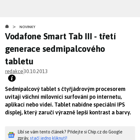
Přejít
k
hlavnímu
>
obsahu
NOVINKY
Vodafone Smart Tab III - třetí
generace sedmipalcového
tabletu
redakce
30.10.2013
Sedmipalcový tablet s čtyřjádrovým procesorem
uvítají všichni milovníci surfování po internetu,
aplikací nebo videí. Tablet nabídne speciální IPS
displej, který zaručí výrazně lepší kontrast a barvy.
Líbí se vám tento článek? Přidejte si Chip.cz do Google
zpráv,
stačí jedno kliknutí!