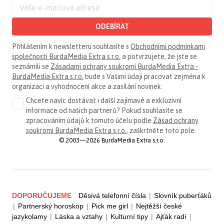
ODEBÍRAT
Přihlášením k newsletteru souhlasíte s
Obchodními podmínkami
společnosti BurdaMedia Extra s.r.o.
a potvrzujete, že jste se
seznámili se
Zásadami ochrany soukromí BurdaMedia Extra -
BurdaMedia Extra s.r.o.
bude s Vašimi údaji pracovat zejména k
organizaci a vyhodnocení akce a zasílání novinek.
Chcete navíc dostávat i další zajímavé a exkluzivní
informace od našich partnerů? Pokud souhlasíte se
zpracováním údajů k tomuto účelu podle
Zásad ochrany
soukromí BurdaMedia Extra s.r.o.
, zaškrtněte toto pole.
© 2003—2026 BurdaMedia Extra s.r.o.
DOPORUČUJEME
Děsivá telefonní čísla
|
Slovník puberťáků
|
Partnerský horoskop
|
Pick me girl
|
Nejtěžší české
jazykolamy
|
Láska a vztahy
|
Kulturní tipy
|
Ajťák radí
|