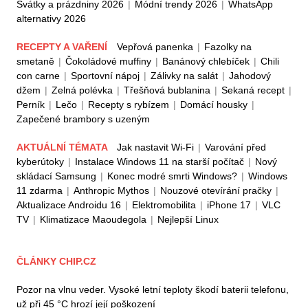
Svátky a prázdniny 2026
|
Módní trendy 2026
|
WhatsApp
alternativy 2026
RECEPTY A VAŘENÍ
Vepřová panenka
|
Fazolky na
smetaně
|
Čokoládové muffiny
|
Banánový chlebíček
|
Chili
con carne
|
Sportovní nápoj
|
Zálivky na salát
|
Jahodový
džem
|
Zelná polévka
|
Třešňová bublanina
|
Sekaná recept
|
Perník
|
Lečo
|
Recepty s rybízem
|
Domácí housky
|
Zapečené brambory s uzeným
AKTUÁLNÍ TÉMATA
Jak nastavit Wi-Fi
|
Varování před
kyberútoky
|
Instalace Windows 11 na starší počítač
|
Nový
skládací Samsung
|
Konec modré smrti Windows?
|
Windows
11 zdarma
|
Anthropic Mythos
|
Nouzové otevírání pračky
|
Aktualizace Androidu 16
|
Elektromobilita
|
iPhone 17
|
VLC
TV
|
Klimatizace Maoudegola
|
Nejlepší Linux
ČLÁNKY CHIP.CZ
Pozor na vlnu veder. Vysoké letní teploty škodí baterii telefonu,
už při 45 °C hrozí její poškození