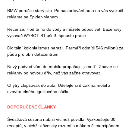
BMW porušilo starý slib. Po nastartování auta na vás vyskočí
reklama se Spider-Manem
Recenze: Hodíte ho do vody a můžete odpočívat. Bazénový
vysavač WYBOT B1 ušetří spoustu práce
Digitální kolonialismus narazil. Farmáři odmítli 546 milionů za
půdu pro obří datacentrum
Nový podvod vám do mobilu propašuje „smetí“. Zbavte se
reklamy po hovoru dřív, než vás začne otravovat
Chytrý zlepšovák do auta: Udělejte si držák na mobil z
uzavíratelného igelitového sáčku
DOPORUČENÉ ČLÁNKY
Švestková sezona nabízí víc než povidla. Vyzkoušejte 30
receptů, v nichž si švestky rozumí s mákem či marcipánem