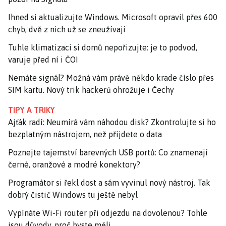
Ihned si aktualizujte Windows. Microsoft opravil přes 600
chyb, dvě z nich už se zneužívají
Tuhle klimatizaci si domů nepořizujte: je to podvod,
varuje před ní i ČOI
Nemáte signál? Možná vám právě někdo krade číslo přes
SIM kartu. Nový trik hackerů ohrožuje i Čechy
TIPY A TRIKY
Ajťák radí: Neumírá vám náhodou disk? Zkontrolujte si ho
bezplatným nástrojem, než přijdete o data
Poznejte tajemství barevných USB portů: Co znamenají
černé, oranžové a modré konektory?
Programátor si řekl dost a sám vyvinul nový nástroj. Tak
dobrý čistič Windows tu ještě nebyl
Vypínáte Wi-Fi router při odjezdu na dovolenou? Tohle
jsou důvody, proč byste měli