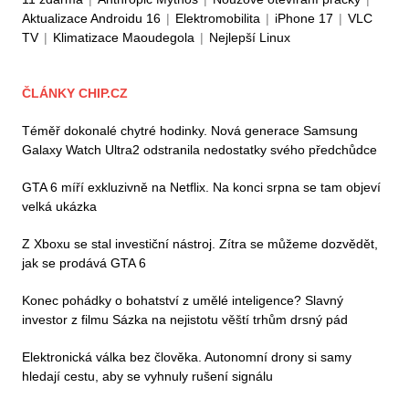
Aktualizace Androidu 16
|
Elektromobilita
|
iPhone 17
|
VLC
TV
|
Klimatizace Maoudegola
|
Nejlepší Linux
ČLÁNKY CHIP.CZ
Téměř dokonalé chytré hodinky. Nová generace Samsung
Galaxy Watch Ultra2 odstranila nedostatky svého předchůdce
GTA 6 míří exkluzivně na Netflix. Na konci srpna se tam objeví
velká ukázka
Z Xboxu se stal investiční nástroj. Zítra se můžeme dozvědět,
jak se prodává GTA 6
Konec pohádky o bohatství z umělé inteligence? Slavný
investor z filmu Sázka na nejistotu věští trhům drsný pád
Elektronická válka bez člověka. Autonomní drony si samy
hledají cestu, aby se vyhnuly rušení signálu