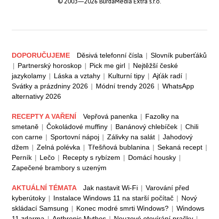
© 2003—2026 BurdaMedia Extra s.r.o.
DOPORUČUJEME
Děsivá telefonní čísla
|
Slovník puberťáků
|
Partnerský horoskop
|
Pick me girl
|
Nejtěžší české
jazykolamy
|
Láska a vztahy
|
Kulturní tipy
|
Ajťák radí
|
Svátky a prázdniny 2026
|
Módní trendy 2026
|
WhatsApp
alternativy 2026
RECEPTY A VAŘENÍ
Vepřová panenka
|
Fazolky na
smetaně
|
Čokoládové muffiny
|
Banánový chlebíček
|
Chili
con carne
|
Sportovní nápoj
|
Zálivky na salát
|
Jahodový
džem
|
Zelná polévka
|
Třešňová bublanina
|
Sekaná recept
|
Perník
|
Lečo
|
Recepty s rybízem
|
Domácí housky
|
Zapečené brambory s uzeným
AKTUÁLNÍ TÉMATA
Jak nastavit Wi-Fi
|
Varování před
kyberútoky
|
Instalace Windows 11 na starší počítač
|
Nový
skládací Samsung
|
Konec modré smrti Windows?
|
Windows
11 zdarma
|
Anthropic Mythos
|
Nouzové otevírání pračky
|