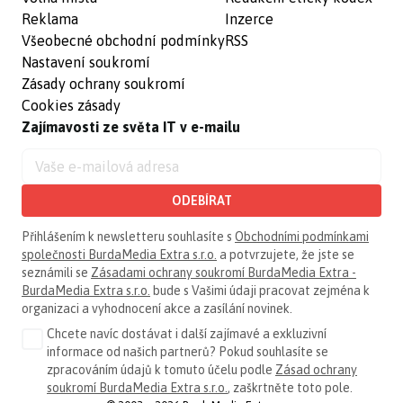
Reklama
Inzerce
Všeobecné obchodní podmínky
RSS
Nastavení soukromí
Zásady ochrany soukromí
Cookies zásady
Zajímavosti ze světa IT v e-mailu
ODEBÍRAT
Přihlášením k newsletteru souhlasíte s
Obchodními podmínkami
společnosti BurdaMedia Extra s.r.o.
a potvrzujete, že jste se
seznámili se
Zásadami ochrany soukromí BurdaMedia Extra -
BurdaMedia Extra s.r.o.
bude s Vašimi údaji pracovat zejména k
organizaci a vyhodnocení akce a zasílání novinek.
Chcete navíc dostávat i další zajímavé a exkluzivní
informace od našich partnerů? Pokud souhlasíte se
zpracováním údajů k tomuto účelu podle
Zásad ochrany
soukromí BurdaMedia Extra s.r.o.
, zaškrtněte toto pole.