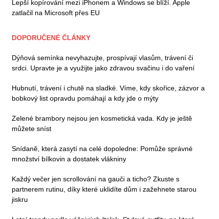
Lepší kopírování mezi iPhonem a Windows se blíží. Apple
zatlačil na Microsoft přes EU
DOPORUČENÉ ČLÁNKY
Dýňová semínka nevyhazujte, prospívají vlasům, trávení či
srdci. Upravte je a využijte jako zdravou svačinu i do vaření
Hubnutí, trávení i chutě na sladké. Víme, kdy skořice, zázvor a
bobkový list opravdu pomáhají a kdy jde o mýty
Zelené brambory nejsou jen kosmetická vada. Kdy je ještě
můžete sníst
Snídaně, která zasytí na celé dopoledne: Pomůže správné
množství bílkovin a dostatek vlákniny
Každý večer jen scrollování na gauči a ticho? Zkuste s
partnerem rutinu, díky které uklidíte dům i zažehnete starou
jiskru