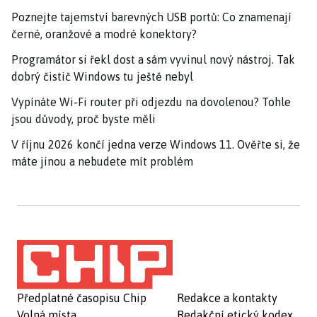
Poznejte tajemství barevných USB portů: Co znamenají
černé, oranžové a modré konektory?
Programátor si řekl dost a sám vyvinul nový nástroj. Tak
dobrý čistič Windows tu ještě nebyl
Vypínáte Wi-Fi router při odjezdu na dovolenou? Tohle
jsou důvody, proč byste měli
V říjnu 2026 končí jedna verze Windows 11. Ověřte si, že
máte jinou a nebudete mít problém
Předplatné časopisu Chip
Redakce a kontakty
Volná místa
Redakční etický kodex