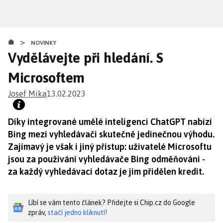
Přejít
k
hlavnímu
>
obsahu
NOVINKY
Vydělávejte při hledání. S
Microsoftem
Josef Mika
13.02.2023
Díky integrované umělé inteligenci ChatGPT nabízí
Bing mezi vyhledávači skutečně jedinečnou výhodu.
Zajímavý je však i jiný přístup: uživatelé Microsoftu
jsou za používání vyhledávače Bing odměňováni -
za každý vyhledávací dotaz je jim přidělen kredit.
Líbí se vám tento článek? Přidejte si Chip.cz do Google
zpráv,
stačí jedno kliknutí!