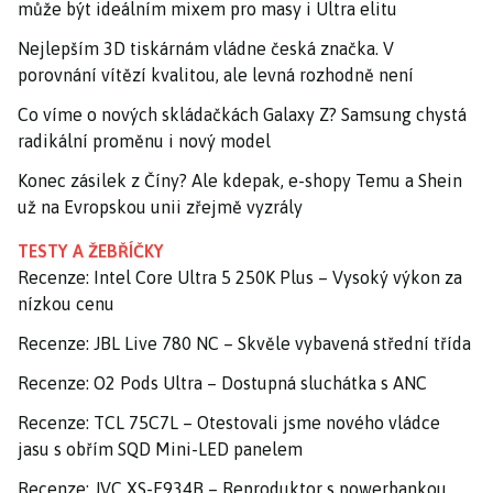
může být ideálním mixem pro masy i Ultra elitu
Nejlepším 3D tiskárnám vládne česká značka. V
porovnání vítězí kvalitou, ale levná rozhodně není
Co víme o nových skládačkách Galaxy Z? Samsung chystá
radikální proměnu i nový model
Konec zásilek z Číny? Ale kdepak, e-shopy Temu a Shein
už na Evropskou unii zřejmě vyzrály
TESTY A ŽEBŘÍČKY
Recenze: Intel Core Ultra 5 250K Plus – Vysoký výkon za
nízkou cenu
Recenze: JBL Live 780 NC – Skvěle vybavená střední třída
Recenze: O2 Pods Ultra – Dostupná sluchátka s ANC
Recenze: TCL 75C7L – Otestovali jsme nového vládce
jasu s obřím SQD Mini-LED panelem
Recenze: JVC XS-E934B – Reproduktor s powerbankou