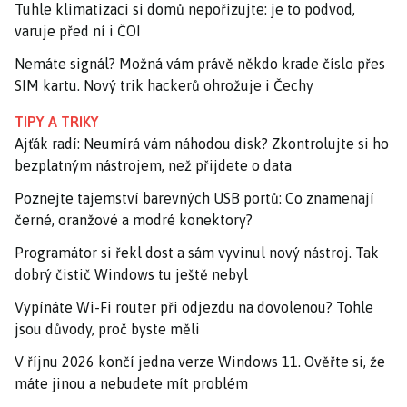
Tuhle klimatizaci si domů nepořizujte: je to podvod,
varuje před ní i ČOI
Nemáte signál? Možná vám právě někdo krade číslo přes
SIM kartu. Nový trik hackerů ohrožuje i Čechy
TIPY A TRIKY
Ajťák radí: Neumírá vám náhodou disk? Zkontrolujte si ho
bezplatným nástrojem, než přijdete o data
Poznejte tajemství barevných USB portů: Co znamenají
černé, oranžové a modré konektory?
Programátor si řekl dost a sám vyvinul nový nástroj. Tak
dobrý čistič Windows tu ještě nebyl
Vypínáte Wi-Fi router při odjezdu na dovolenou? Tohle
jsou důvody, proč byste měli
V říjnu 2026 končí jedna verze Windows 11. Ověřte si, že
máte jinou a nebudete mít problém