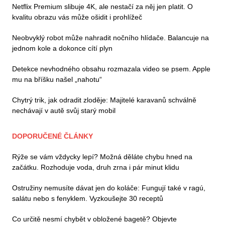
Netflix Premium slibuje 4K, ale nestačí za něj jen platit. O
kvalitu obrazu vás může ošidit i prohlížeč
Neobvyklý robot může nahradit nočního hlídače. Balancuje na
jednom kole a dokonce cítí plyn
Detekce nevhodného obsahu rozmazala video se psem. Apple
mu na bříšku našel „nahotu“
Chytrý trik, jak odradit zloděje: Majitelé karavanů schválně
nechávají v autě svůj starý mobil
DOPORUČENÉ ČLÁNKY
Rýže se vám vždycky lepí? Možná děláte chybu hned na
začátku. Rozhoduje voda, druh zrna i pár minut klidu
Ostružiny nemusíte dávat jen do koláče: Fungují také v ragú,
salátu nebo s fenyklem. Vyzkoušejte 30 receptů
Co určitě nesmí chybět v obložené bagetě? Objevte