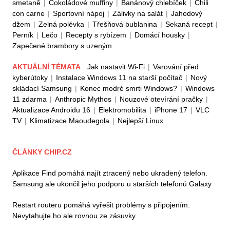
smetaně
|
Čokoládové muffiny
|
Banánový chlebíček
|
Chili
con carne
|
Sportovní nápoj
|
Zálivky na salát
|
Jahodový
džem
|
Zelná polévka
|
Třešňová bublanina
|
Sekaná recept
|
Perník
|
Lečo
|
Recepty s rybízem
|
Domácí housky
|
Zapečené brambory s uzeným
AKTUÁLNÍ TÉMATA
Jak nastavit Wi-Fi
|
Varování před
kyberútoky
|
Instalace Windows 11 na starší počítač
|
Nový
skládací Samsung
|
Konec modré smrti Windows?
|
Windows
11 zdarma
|
Anthropic Mythos
|
Nouzové otevírání pračky
|
Aktualizace Androidu 16
|
Elektromobilita
|
iPhone 17
|
VLC
TV
|
Klimatizace Maoudegola
|
Nejlepší Linux
ČLÁNKY CHIP.CZ
Aplikace Find pomáhá najít ztracený nebo ukradený telefon.
Samsung ale ukončil jeho podporu u starších telefonů Galaxy
Restart routeru pomáhá vyřešit problémy s připojením.
Nevytahujte ho ale rovnou ze zásuvky