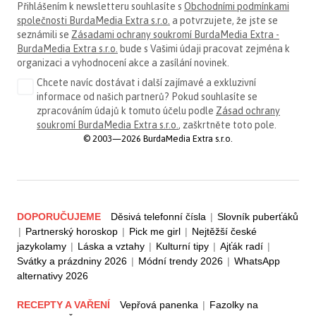
Přihlášením k newsletteru souhlasíte s
Obchodními podmínkami
společnosti BurdaMedia Extra s.r.o.
a potvrzujete, že jste se
seznámili se
Zásadami ochrany soukromí BurdaMedia Extra -
BurdaMedia Extra s.r.o.
bude s Vašimi údaji pracovat zejména k
organizaci a vyhodnocení akce a zasílání novinek.
Chcete navíc dostávat i další zajímavé a exkluzivní
informace od našich partnerů? Pokud souhlasíte se
zpracováním údajů k tomuto účelu podle
Zásad ochrany
soukromí BurdaMedia Extra s.r.o.
, zaškrtněte toto pole.
© 2003—2026 BurdaMedia Extra s.r.o.
DOPORUČUJEME
Děsivá telefonní čísla
|
Slovník puberťáků
|
Partnerský horoskop
|
Pick me girl
|
Nejtěžší české
jazykolamy
|
Láska a vztahy
|
Kulturní tipy
|
Ajťák radí
|
Svátky a prázdniny 2026
|
Módní trendy 2026
|
WhatsApp
alternativy 2026
RECEPTY A VAŘENÍ
Vepřová panenka
|
Fazolky na