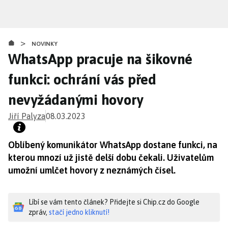
Přejít
k
hlavnímu
>
obsahu
NOVINKY
WhatsApp pracuje na šikovné
funkci: ochrání vás před
nevyžádanými hovory
Jiří Palyza
08.03.2023
Oblíbený komunikátor WhatsApp dostane funkci, na
kterou mnozí už jistě delší dobu čekali. Uživatelům
umožní umlčet hovory z neznámých čísel.
Líbí se vám tento článek? Přidejte si Chip.cz do Google
zpráv,
stačí jedno kliknutí!