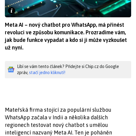
Meta AI – nový chatbot pro WhatsApp, má přinést
revoluci ve způsobu komunikace. Prozradíme vám,
jak bude funkce vypadat a kdo si ji může vyzkoušet
už nyní.
Líbí se vám tento článek? Přidejte si Chip.cz do Google
zpráv,
stačí jedno kliknutí!
Mateřská firma stojící za populární službou
WhatsApp začala v Indii a několika dalších
regionech testovat nový chatbot s umělou
inteligencí nazvaný Meta AI. Ten je poháněn