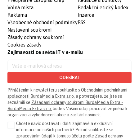
Předplatné časopisu Chip
Redakce a kontakty
Volná místa
Redakční etický kodex
Reklama
Inzerce
Všeobecné obchodní podmínky
RSS
Nastavení soukromí
Zásady ochrany soukromí
Cookies zásady
Zajímavosti ze světa IT v e-mailu
ODEBÍRAT
Přihlášením k newsletteru souhlasíte s
Obchodními podmínkami
společnosti BurdaMedia Extra s.r.o.
a potvrzujete, že jste se
seznámili se
Zásadami ochrany soukromí BurdaMedia Extra -
BurdaMedia Extra s.r.o.
bude s Vašimi údaji pracovat zejména k
organizaci a vyhodnocení akce a zasílání novinek.
Chcete navíc dostávat i další zajímavé a exkluzivní
informace od našich partnerů? Pokud souhlasíte se
zpracováním údajů k tomuto účelu podle
Zásad ochrany