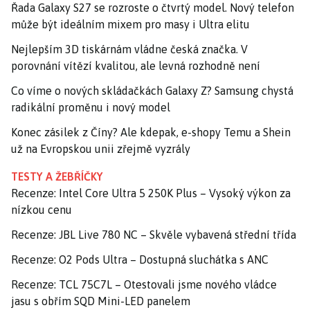
Řada Galaxy S27 se rozroste o čtvrtý model. Nový telefon
může být ideálním mixem pro masy i Ultra elitu
Nejlepším 3D tiskárnám vládne česká značka. V
porovnání vítězí kvalitou, ale levná rozhodně není
Co víme o nových skládačkách Galaxy Z? Samsung chystá
radikální proměnu i nový model
Konec zásilek z Číny? Ale kdepak, e-shopy Temu a Shein
už na Evropskou unii zřejmě vyzrály
TESTY A ŽEBŘÍČKY
Recenze: Intel Core Ultra 5 250K Plus – Vysoký výkon za
nízkou cenu
Recenze: JBL Live 780 NC – Skvěle vybavená střední třída
Recenze: O2 Pods Ultra – Dostupná sluchátka s ANC
Recenze: TCL 75C7L – Otestovali jsme nového vládce
jasu s obřím SQD Mini-LED panelem