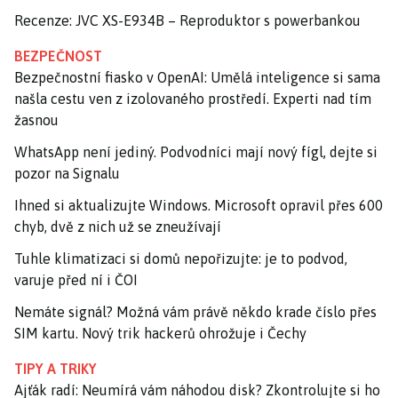
Recenze: JVC XS-E934B – Reproduktor s powerbankou
BEZPEČNOST
Bezpečnostní fiasko v OpenAI: Umělá inteligence si sama
našla cestu ven z izolovaného prostředí. Experti nad tím
žasnou
WhatsApp není jediný. Podvodníci mají nový fígl, dejte si
pozor na Signalu
Ihned si aktualizujte Windows. Microsoft opravil přes 600
chyb, dvě z nich už se zneužívají
Tuhle klimatizaci si domů nepořizujte: je to podvod,
varuje před ní i ČOI
Nemáte signál? Možná vám právě někdo krade číslo přes
SIM kartu. Nový trik hackerů ohrožuje i Čechy
TIPY A TRIKY
Ajťák radí: Neumírá vám náhodou disk? Zkontrolujte si ho