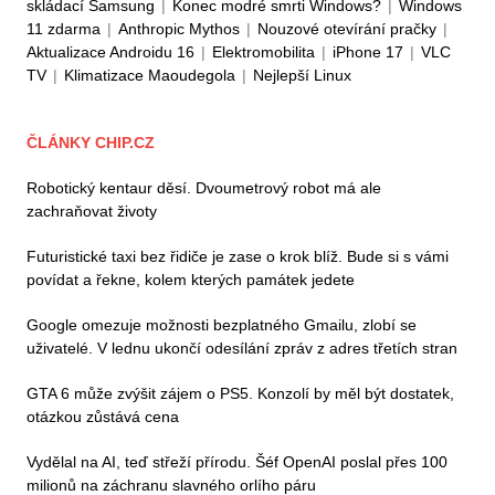
skládací Samsung
|
Konec modré smrti Windows?
|
Windows
11 zdarma
|
Anthropic Mythos
|
Nouzové otevírání pračky
|
Aktualizace Androidu 16
|
Elektromobilita
|
iPhone 17
|
VLC
TV
|
Klimatizace Maoudegola
|
Nejlepší Linux
ČLÁNKY CHIP.CZ
Robotický kentaur děsí. Dvoumetrový robot má ale
zachraňovat životy
Futuristické taxi bez řidiče je zase o krok blíž. Bude si s vámi
povídat a řekne, kolem kterých památek jedete
Google omezuje možnosti bezplatného Gmailu, zlobí se
uživatelé. V lednu ukončí odesílání zpráv z adres třetích stran
GTA 6 může zvýšit zájem o PS5. Konzolí by měl být dostatek,
otázkou zůstává cena
Vydělal na AI, teď střeží přírodu. Šéf OpenAI poslal přes 100
milionů na záchranu slavného orlího páru