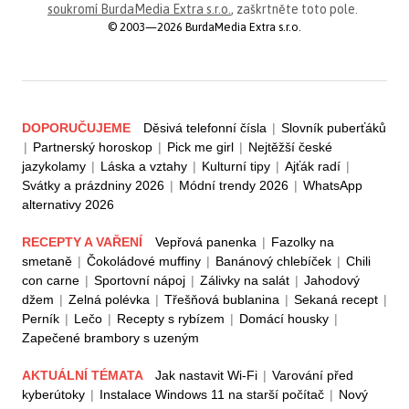
soukromí BurdaMedia Extra s.r.o.
, zaškrtněte toto pole.
© 2003—2026 BurdaMedia Extra s.r.o.
DOPORUČUJEME
Děsivá telefonní čísla
|
Slovník puberťáků
|
Partnerský horoskop
|
Pick me girl
|
Nejtěžší české
jazykolamy
|
Láska a vztahy
|
Kulturní tipy
|
Ajťák radí
|
Svátky a prázdniny 2026
|
Módní trendy 2026
|
WhatsApp
alternativy 2026
RECEPTY A VAŘENÍ
Vepřová panenka
|
Fazolky na
smetaně
|
Čokoládové muffiny
|
Banánový chlebíček
|
Chili
con carne
|
Sportovní nápoj
|
Zálivky na salát
|
Jahodový
džem
|
Zelná polévka
|
Třešňová bublanina
|
Sekaná recept
|
Perník
|
Lečo
|
Recepty s rybízem
|
Domácí housky
|
Zapečené brambory s uzeným
AKTUÁLNÍ TÉMATA
Jak nastavit Wi-Fi
|
Varování před
kyberútoky
|
Instalace Windows 11 na starší počítač
|
Nový