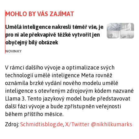
MOHLO BY VÁS ZAJÍMAT
Umělá inteligence nakreslí téměř vše, je pro ni ale p
Umělá inteligence nakreslí téměř vše, je
pro ni ale překvapivě těžké vytvořit jen
obyčejný bílý obrázek
NOVINKY
V rámci dalšího vývoje a optimalizace svých
technologií umělé inteligence Meta rovněž
oznámila brzké vydání nového modelu umělé
inteligence s otevřeným zdrojovým kódem nazvané
Llama 3. Tento jazykový model bude představovat
další fázi vývoje a bude zpřístupněn veřejnosti
během příštího měsíce.
Zdroj:
Schmidtisblog.de
,
X/Twitter @nikhilkumarks