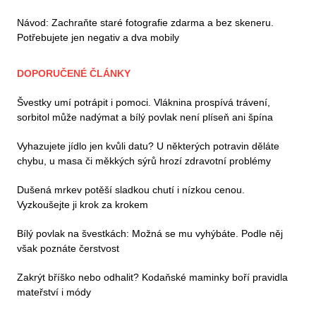
Návod: Zachraňte staré fotografie zdarma a bez skeneru.
Potřebujete jen negativ a dva mobily
DOPORUČENÉ ČLÁNKY
Švestky umí potrápit i pomoci. Vláknina prospívá trávení,
sorbitol může nadýmat a bílý povlak není plíseň ani špína
Vyhazujete jídlo jen kvůli datu? U některých potravin děláte
chybu, u masa či měkkých sýrů hrozí zdravotní problémy
Dušená mrkev potěší sladkou chutí i nízkou cenou.
Vyzkoušejte ji krok za krokem
Bílý povlak na švestkách: Možná se mu vyhýbáte. Podle něj
však poznáte čerstvost
Zakrýt bříško nebo odhalit? Kodaňské maminky boří pravidla
mateřství i módy