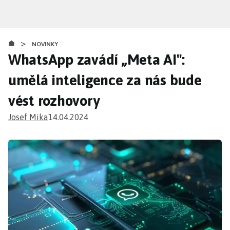
Přejít
k
hlavnímu
>
obsahu
NOVINKY
WhatsApp zavádí „Meta AI":
umělá inteligence za nás bude
vést rozhovory
Josef Mika
14.04.2024