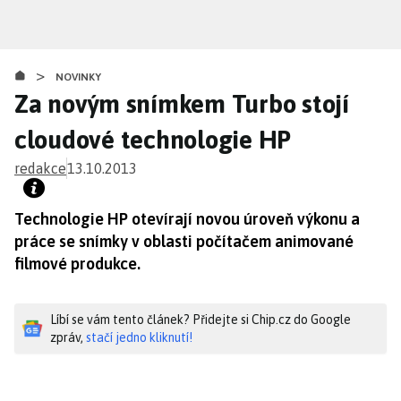
Přejít
k
hlavnímu
>
obsahu
NOVINKY
Za novým snímkem Turbo stojí
cloudové technologie HP
redakce
13.10.2013
Technologie HP otevírají novou úroveň výkonu a
práce se snímky v oblasti počítačem animované
filmové produkce.
Líbí se vám tento článek? Přidejte si Chip.cz do Google
zpráv,
stačí jedno kliknutí!