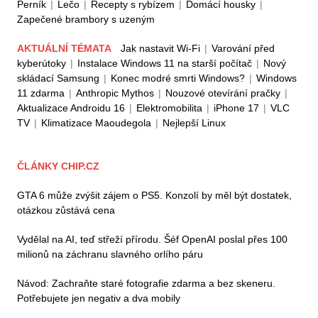
Perník
|
Lečo
|
Recepty s rybízem
|
Domácí housky
|
Zapečené brambory s uzeným
AKTUÁLNÍ TÉMATA
Jak nastavit Wi-Fi
|
Varování před
kyberútoky
|
Instalace Windows 11 na starší počítač
|
Nový
skládací Samsung
|
Konec modré smrti Windows?
|
Windows
11 zdarma
|
Anthropic Mythos
|
Nouzové otevírání pračky
|
Aktualizace Androidu 16
|
Elektromobilita
|
iPhone 17
|
VLC
TV
|
Klimatizace Maoudegola
|
Nejlepší Linux
ČLÁNKY CHIP.CZ
GTA 6 může zvýšit zájem o PS5. Konzolí by měl být dostatek,
otázkou zůstává cena
Vydělal na AI, teď střeží přírodu. Šéf OpenAI poslal přes 100
milionů na záchranu slavného orlího páru
Návod: Zachraňte staré fotografie zdarma a bez skeneru.
Potřebujete jen negativ a dva mobily