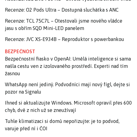
Recenze: O2 Pods Ultra – Dostupná sluchátka s ANC
Recenze: TCL 75C7L – Otestovali jsme nového vládce
jasu s obřím SQD Mini-LED panelem
Recenze: JVC XS-E934B – Reproduktor s powerbankou
BEZPEČNOST
Bezpečnostní fiasko v OpenAI: Umělá inteligence si sama
našla cestu ven z izolovaného prostředí. Experti nad tím
žasnou
WhatsApp není jediný. Podvodníci mají nový fígl, dejte si
pozor na Signalu
Ihned si aktualizujte Windows. Microsoft opravil přes 600
chyb, dvě z nich už se zneužívají
Tuhle klimatizaci si domů nepořizujte: je to podvod,
varuje před ní i ČOI