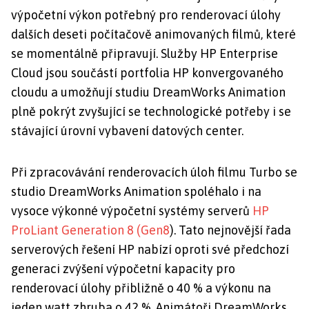
výpočetní výkon potřebný pro renderovací úlohy
dalších deseti počítačově animovaných filmů, které
se momentálně připravují. Služby HP Enterprise
Cloud jsou součástí portfolia HP konvergovaného
cloudu a
umožňují studiu DreamWorks Animation
plně pokrýt zvyšující se technologické potřeby i se
stávající úrovní vybavení datových center.
Při zpracovávání renderovacích úloh filmu Turbo se
studio DreamWorks Animation spoléhalo i na
vysoce výkonné výpočetní systémy serverů
HP
ProLiant Generation 8 (Gen8
). Tato nejnovější řada
serverových řešení HP nabízí oproti své předchozí
generaci zvýšení výpočetní kapacity pro
renderovací úlohy přibližně o 40 % a výkonu na
jeden watt zhruba o 42 %.
Animátoři DreamWorks