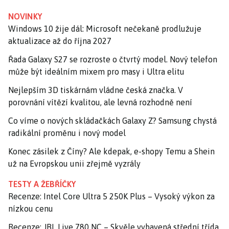
NOVINKY
Windows 10 žije dál: Microsoft nečekaně prodlužuje
aktualizace až do října 2027
Řada Galaxy S27 se rozroste o čtvrtý model. Nový telefon
může být ideálním mixem pro masy i Ultra elitu
Nejlepším 3D tiskárnám vládne česká značka. V
porovnání vítězí kvalitou, ale levná rozhodně není
Co víme o nových skládačkách Galaxy Z? Samsung chystá
radikální proměnu i nový model
Konec zásilek z Číny? Ale kdepak, e-shopy Temu a Shein
už na Evropskou unii zřejmě vyzrály
TESTY A ŽEBŘÍČKY
Recenze: Intel Core Ultra 5 250K Plus – Vysoký výkon za
nízkou cenu
Recenze: JBL Live 780 NC – Skvěle vybavená střední třída