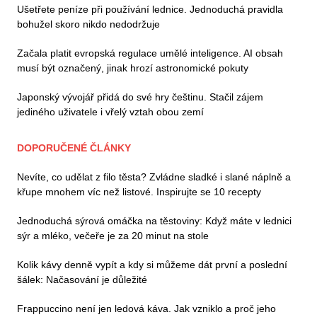
Ušetřete peníze při používání lednice. Jednoduchá pravidla
bohužel skoro nikdo nedodržuje
Začala platit evropská regulace umělé inteligence. AI obsah
musí být označený, jinak hrozí astronomické pokuty
Japonský vývojář přidá do své hry češtinu. Stačil zájem
jediného uživatele i vřelý vztah obou zemí
DOPORUČENÉ ČLÁNKY
Nevíte, co udělat z filo těsta? Zvládne sladké i slané náplně a
křupe mnohem víc než listové. Inspirujte se 10 recepty
Jednoduchá sýrová omáčka na těstoviny: Když máte v lednici
sýr a mléko, večeře je za 20 minut na stole
Kolik kávy denně vypít a kdy si můžeme dát první a poslední
šálek: Načasování je důležité
Frappuccino není jen ledová káva. Jak vzniklo a proč jeho