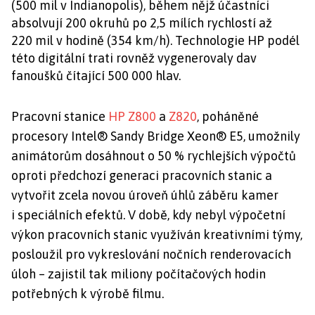
(500 mil v Indianopolis), během nějž účastníci
absolvují 200 okruhů po 2,5 mílích rychlostí až
220 mil v hodině (354 km/h). Technologie HP podél
této digitální trati rovněž vygenerovaly dav
fanoušků čítající 500 000 hlav.
Pracovní stanice
HP Z800
a
Z820
, poháněné
procesory Intel® Sandy Bridge Xeon® E5, umožnily
animátorům dosáhnout o 50 % rychlejších výpočtů
oproti předchozí generaci pracovních stanic a
vytvořit zcela novou úroveň úhlů záběru kamer
i speciálních efektů. V době, kdy nebyl výpočetní
výkon pracovních stanic využíván kreativními týmy,
posloužil pro vykreslování nočních renderovacích
úloh – zajistil tak miliony počítačových hodin
potřebných k výrobě filmu.