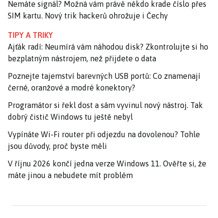
Nemáte signál? Možná vám právě někdo krade číslo přes
SIM kartu. Nový trik hackerů ohrožuje i Čechy
TIPY A TRIKY
Ajťák radí: Neumírá vám náhodou disk? Zkontrolujte si ho
bezplatným nástrojem, než přijdete o data
Poznejte tajemství barevných USB portů: Co znamenají
černé, oranžové a modré konektory?
Programátor si řekl dost a sám vyvinul nový nástroj. Tak
dobrý čistič Windows tu ještě nebyl
Vypínáte Wi-Fi router při odjezdu na dovolenou? Tohle
jsou důvody, proč byste měli
V říjnu 2026 končí jedna verze Windows 11. Ověřte si, že
máte jinou a nebudete mít problém