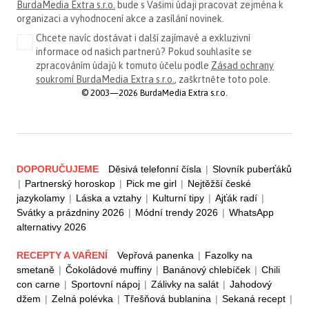
BurdaMedia Extra s.r.o.
bude s Vašimi údaji pracovat zejména k
organizaci a vyhodnocení akce a zasílání novinek.
Chcete navíc dostávat i další zajímavé a exkluzivní
informace od našich partnerů? Pokud souhlasíte se
zpracováním údajů k tomuto účelu podle
Zásad ochrany
soukromí BurdaMedia Extra s.r.o.
, zaškrtněte toto pole.
© 2003—2026 BurdaMedia Extra s.r.o.
DOPORUČUJEME
Děsivá telefonní čísla
|
Slovník puberťáků
|
Partnerský horoskop
|
Pick me girl
|
Nejtěžší české
jazykolamy
|
Láska a vztahy
|
Kulturní tipy
|
Ajťák radí
|
Svátky a prázdniny 2026
|
Módní trendy 2026
|
WhatsApp
alternativy 2026
RECEPTY A VAŘENÍ
Vepřová panenka
|
Fazolky na
smetaně
|
Čokoládové muffiny
|
Banánový chlebíček
|
Chili
con carne
|
Sportovní nápoj
|
Zálivky na salát
|
Jahodový
džem
|
Zelná polévka
|
Třešňová bublanina
|
Sekaná recept
|