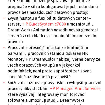
které studiu umožňuje spravovat jednotlivé
přepínače v síti a konfigurovat jejich redundantní
provoz bez nežádoucích časových prostojů.
Zvýšit hustotu a flexibilitu datových center –
servery
HP BladeSystem c7000
umožní studiu
DreamWorks Animation nasadit novou generaci
serverů zcela hladce a s minimálním omezením
provozu.
Pracovat s přesnějšími a konzistentnějšími
barvami u pracovních stanic a tiskáren HP.
Monitory HP DreamColor nabízejí věrné barvy ze
všech obrazových vstupů a v jakýchkoli
podmínkách, není proto zapotřebí zařizovat
speciálně uzpůsobená pracoviště.
Snižovat složitost správy tisku a vylepšit pracovní
procesy díky službám
HP Managed Print Services
,
které využívají integrovaný monitorovací
software a umožňují studiu DreamWorks