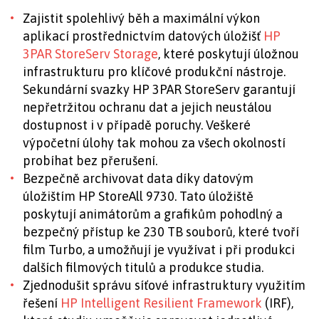
Zajistit spolehlivý běh a maximální výkon
aplikací prostřednictvím datových úložišť
HP
3PAR StoreServ Storage
, které poskytují úložnou
infrastrukturu pro klíčové produkční nástroje.
Sekundární svazky HP 3PAR StoreServ garantují
nepřetržitou ochranu dat a jejich neustálou
dostupnost i v případě poruchy. Veškeré
výpočetní úlohy tak mohou za všech okolností
probíhat bez přerušení.
Bezpečně archivovat data díky datovým
úložištím HP StoreAll 9730. Tato úložiště
poskytují animátorům a grafikům pohodlný a
bezpečný přístup ke 230 TB souborů, které tvoří
film Turbo, a umožňují je využívat i při produkci
dalších filmových titulů a produkce studia.
Zjednodušit správu síťové infrastruktury využitím
řešení
HP Intelligent Resilient Framework
(IRF),