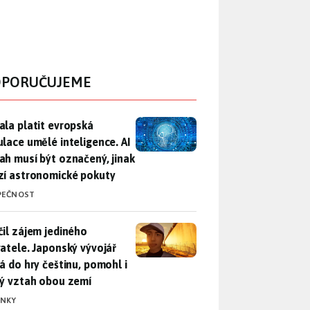
PORUČUJEME
ala platit evropská regulace umělé inteligence. AI obsah musí
ala platit evropská
ulace umělé inteligence. AI
ah musí být označený, jinak
zí astronomické pokuty
PEČNOST
il zájem jediného uživatele. Japonský vývojář přidá do hry češ
čil zájem jediného
vatele. Japonský vývojář
dá do hry češtinu, pomohl i
lý vztah obou zemí
INKY