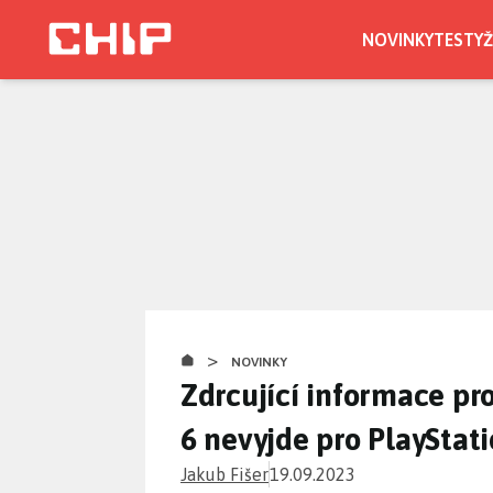
Přejít
k
NOVINKY
TESTY
Ž
hlavnímu
obsahu
>
NOVINKY
Zdrcující informace pro
6 nevyjde pro PlayStat
Jakub Fišer
19.09.2023