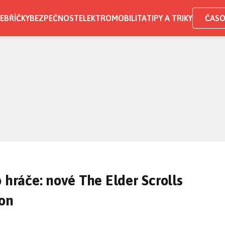
EBŘÍČKY
BEZPEČNOST
ELEKTROMOBILITA
TIPY A TRIKY
ČASO
 hráče: nové The Elder Scrolls
ion