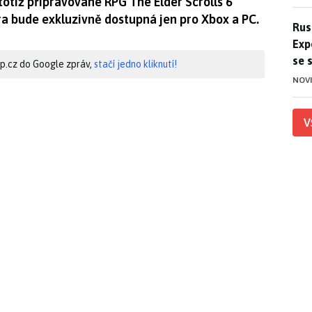
totiž připravované RPG The Elder Scrolls 6
ra bude exkluzivně dostupná jen pro Xbox a PC.
Ruso
Rus
Exp
se 
hip.cz do Google zpráv,
stačí jedno kliknutí!
NOV
V