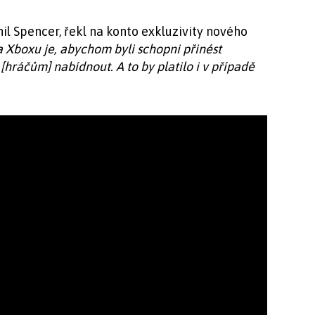
hil Spencer, řekl na konto exkluzivity nového
a Xboxu je, abychom byli schopni přinést
hráčům] nabídnout. A to by platilo i v případě