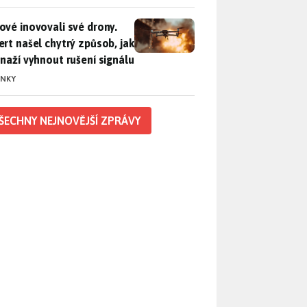
vé inovovali své drony. Expert našel chytrý způsob, jak se sna
ové inovovali své drony.
ert našel chytrý způsob, jak
snaží vyhnout rušení signálu
INKY
ŠECHNY NEJNOVĚJŠÍ ZPRÁVY