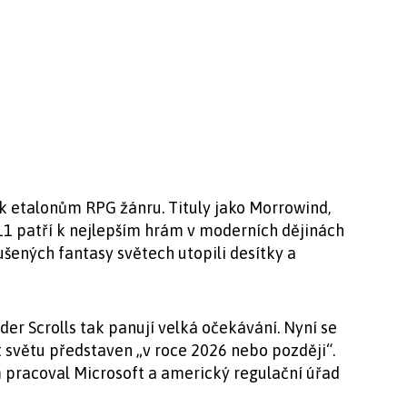
í k etalonům RPG žánru. Tituly jako Morrowind,
11 patří k nejlepším hrám v moderních dějinách
ušených fantasy světech utopili desítky a
er Scrolls tak panují velká očekávání. Nyní se
 světu představen „v roce 2026 nebo později“.
 pracoval Microsoft a americký regulační úřad