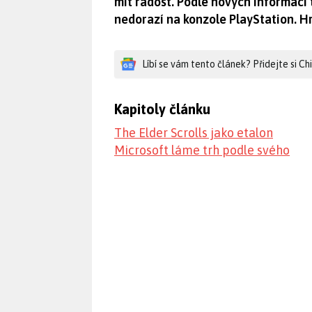
mít radost. Podle nových informací 
nedorazí na konzole PlayStation. H
Líbí se vám tento článek? Přidejte si C
Kapitoly článku
The Elder Scrolls jako etalon
Microsoft láme trh podle svého