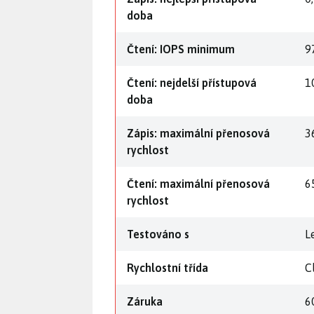
doba
Čtení: IOPS minimum
9
Čtení: nejdelší přístupová
1
doba
Zápis: maximální přenosová
3
rychlost
Čtení: maximální přenosová
6
rychlost
Testováno s
L
Rychlostní třída
C
Záruka
6