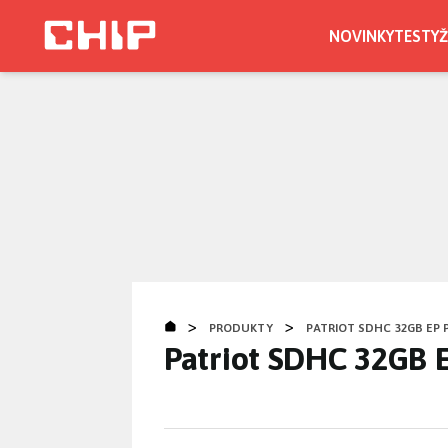
Přejít
k
NOVINKY
TESTY
Ž
hlavnímu
CHIP.CZ
obsahu
>
>
PRODUKTY
PATRIOT SDHC 32GB EP 
Patriot SDHC 32GB