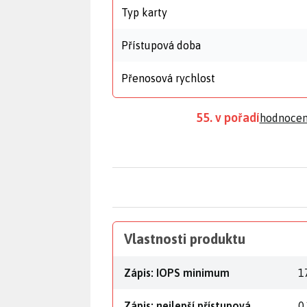
Typ karty
Přístupová doba
Přenosová rychlost
55. v pořadí
hodnocen
Vlastnosti produktu
Zápis: IOPS minimum
1
Zápis: nejlepší přístupová
0