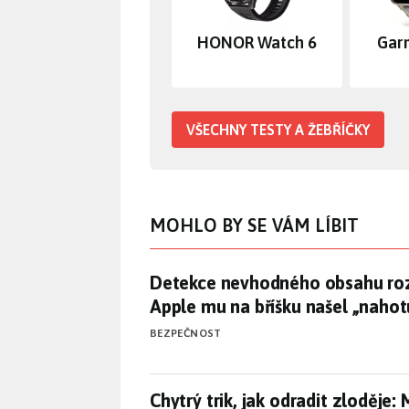
HONOR Watch 6
Gar
VŠECHNY TESTY A ŽEBŘÍČKY
MOHLO BY SE VÁM LÍBIT
Detekce nevhodného obsahu roz
Detekce nevhodného obsahu ro
Apple mu na bříšku našel „nahot
BEZPEČNOST
Chytrý trik, jak odradit zloděje
Chytrý trik, jak odradit zloděje: