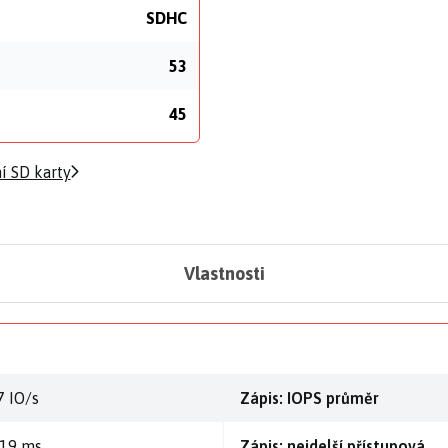
SDHC
53
45
í SD karty
Vlastnosti
7 IO/s
Zápis: IOPS průměr
,19 ms
Zápis: nejdelší přístupová