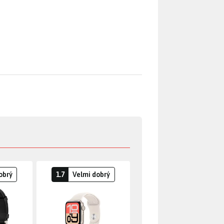
obrý
1.7
Velmi dobrý