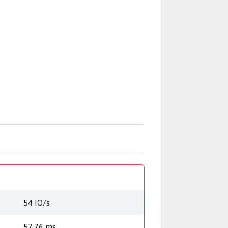
54 IO/s
57,76 ms