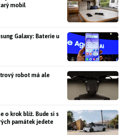
tarý mobil
ung Galaxy: Baterie u S27 poskočí na novou úro
ung Galaxy: Baterie u
trový robot má ale zachraňovat životy
trový robot má ale
zase o krok blíž. Bude si s vámi povídat a řekne, 
e o krok blíž. Bude si s
erých památek jedete