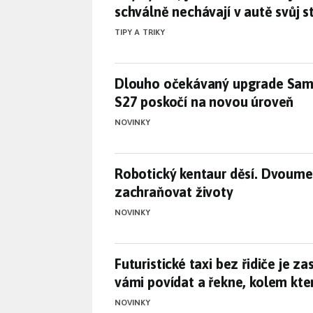
schválně nechávají v autě svůj s
TIPY A TRIKY
Dlouho očekávaný upgrade Sams
Dlouho očekávaný upgrade Sams
S27 poskočí na novou úroveň
NOVINKY
Robotický kentaur děsí. Dvoume
Robotický kentaur děsí. Dvoume
zachraňovat životy
NOVINKY
Futuristické taxi bez řidiče je 
Futuristické taxi bez řidiče je zas
vámi povídat a řekne, kolem kt
NOVINKY