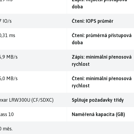
doba
7 IO/s
Čtení: IOPS průměr
0,31 ms
Čtení: průměrná přístupová
doba
6,9 MB/s
Zápis: minimální přenosová
rychlost
5,0 MB/s
Čtení: minimální přenosová
rychlost
exar LRW300U (CF/SDXC)
Splňuje požadavky třídy
lass 10
Naměřená kapacita (GB)
0 měs.