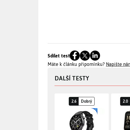
Sdílet test
Máte k článku připomínku?
Napište ná
DALŠÍ TESTY
2.6
Dobrý
2.0