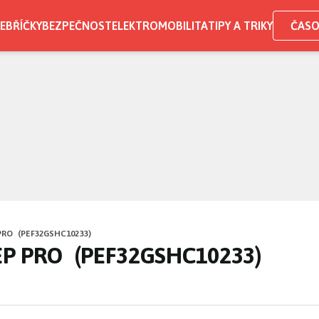
EBŘÍČKY
BEZPEČNOST
ELEKTROMOBILITA
TIPY A TRIKY
ČASO
PRO (PEF32GSHC10233)
 EP PRO (PEF32GSHC10233)