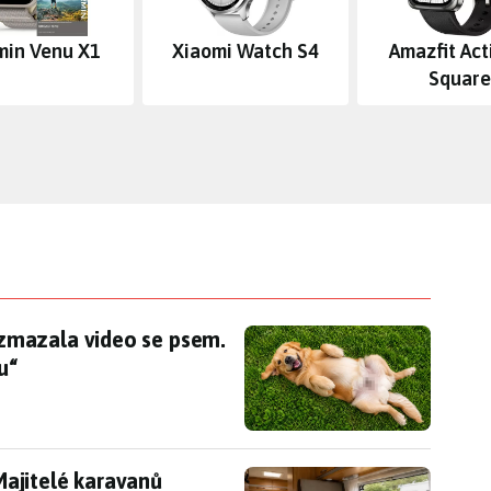
min Venu X1
Xiaomi Watch S4
Amazfit Act
Square
mazala video se psem. Apple mu na bříšku našel
zmazala video se psem.
u“
: Majitelé karavanů schválně nechávají v autě svůj
 Majitelé karavanů