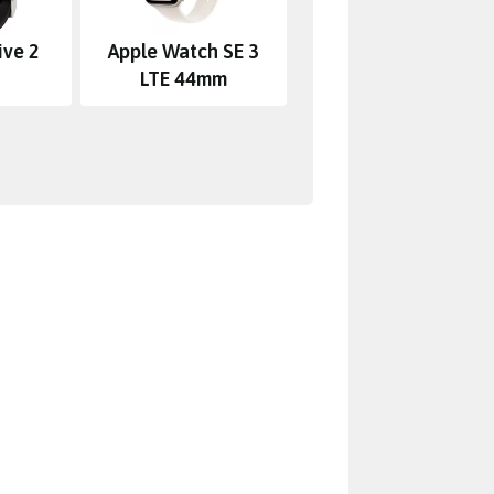
ive 2
Apple Watch SE 3
LTE 44mm
 „nahotu“
 starý mobil