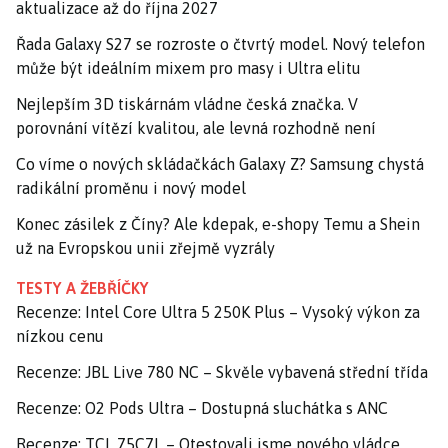
aktualizace až do října 2027
Řada Galaxy S27 se rozroste o čtvrtý model. Nový telefon
může být ideálním mixem pro masy i Ultra elitu
Nejlepším 3D tiskárnám vládne česká značka. V
porovnání vítězí kvalitou, ale levná rozhodně není
Co víme o nových skládačkách Galaxy Z? Samsung chystá
radikální proměnu i nový model
Konec zásilek z Číny? Ale kdepak, e-shopy Temu a Shein
už na Evropskou unii zřejmě vyzrály
TESTY A ŽEBŘÍČKY
Recenze: Intel Core Ultra 5 250K Plus – Vysoký výkon za
nízkou cenu
Recenze: JBL Live 780 NC – Skvěle vybavená střední třída
Recenze: O2 Pods Ultra – Dostupná sluchátka s ANC
Recenze: TCL 75C7L – Otestovali jsme nového vládce