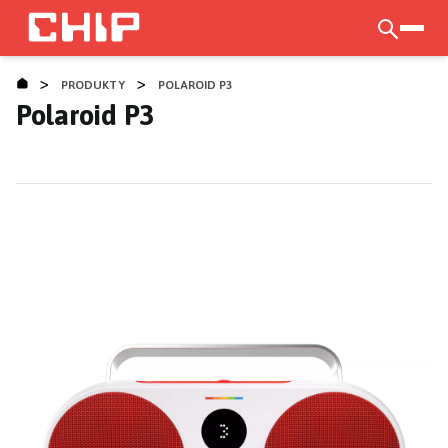
Přejít
k
otevří
hlavnímu
>
>
obsahu
PRODUKTY
POLAROID P3
Polaroid P3