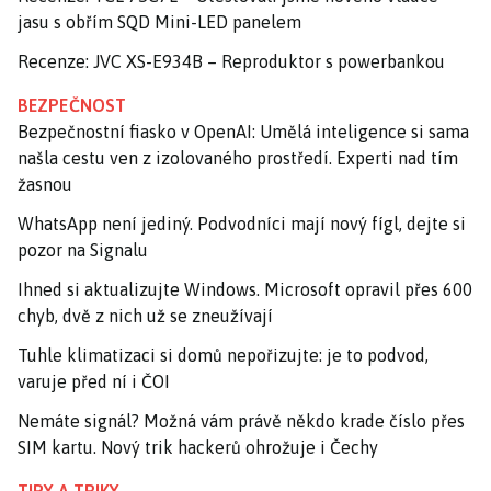
jasu s obřím SQD Mini-LED panelem
Recenze: JVC XS-E934B – Reproduktor s powerbankou
BEZPEČNOST
Bezpečnostní fiasko v OpenAI: Umělá inteligence si sama
našla cestu ven z izolovaného prostředí. Experti nad tím
žasnou
WhatsApp není jediný. Podvodníci mají nový fígl, dejte si
pozor na Signalu
Ihned si aktualizujte Windows. Microsoft opravil přes 600
chyb, dvě z nich už se zneužívají
Tuhle klimatizaci si domů nepořizujte: je to podvod,
varuje před ní i ČOI
Nemáte signál? Možná vám právě někdo krade číslo přes
SIM kartu. Nový trik hackerů ohrožuje i Čechy