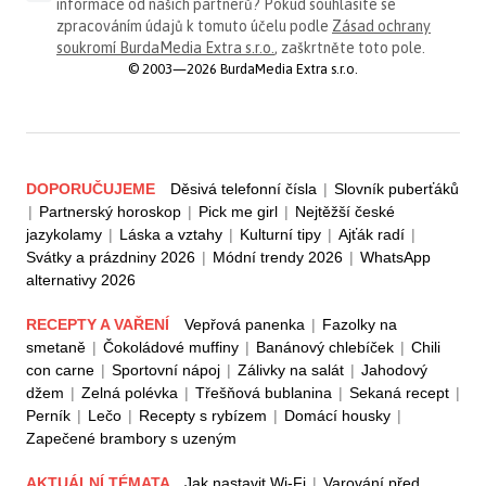
informace od našich partnerů? Pokud souhlasíte se
zpracováním údajů k tomuto účelu podle
Zásad ochrany
soukromí BurdaMedia Extra s.r.o.
, zaškrtněte toto pole.
© 2003—2026 BurdaMedia Extra s.r.o.
DOPORUČUJEME
Děsivá telefonní čísla
|
Slovník puberťáků
|
Partnerský horoskop
|
Pick me girl
|
Nejtěžší české
jazykolamy
|
Láska a vztahy
|
Kulturní tipy
|
Ajťák radí
|
Svátky a prázdniny 2026
|
Módní trendy 2026
|
WhatsApp
alternativy 2026
RECEPTY A VAŘENÍ
Vepřová panenka
|
Fazolky na
smetaně
|
Čokoládové muffiny
|
Banánový chlebíček
|
Chili
con carne
|
Sportovní nápoj
|
Zálivky na salát
|
Jahodový
džem
|
Zelná polévka
|
Třešňová bublanina
|
Sekaná recept
|
Perník
|
Lečo
|
Recepty s rybízem
|
Domácí housky
|
Zapečené brambory s uzeným
AKTUÁLNÍ TÉMATA
Jak nastavit Wi-Fi
|
Varování před