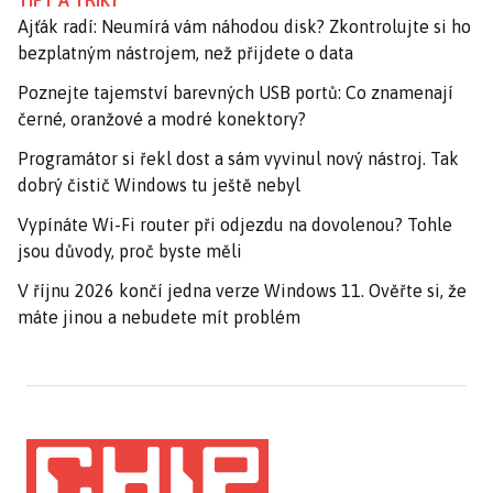
TIPY A TRIKY
Ajťák radí: Neumírá vám náhodou disk? Zkontrolujte si ho
bezplatným nástrojem, než přijdete o data
Poznejte tajemství barevných USB portů: Co znamenají
černé, oranžové a modré konektory?
Programátor si řekl dost a sám vyvinul nový nástroj. Tak
dobrý čistič Windows tu ještě nebyl
Vypínáte Wi-Fi router při odjezdu na dovolenou? Tohle
jsou důvody, proč byste měli
V říjnu 2026 končí jedna verze Windows 11. Ověřte si, že
máte jinou a nebudete mít problém