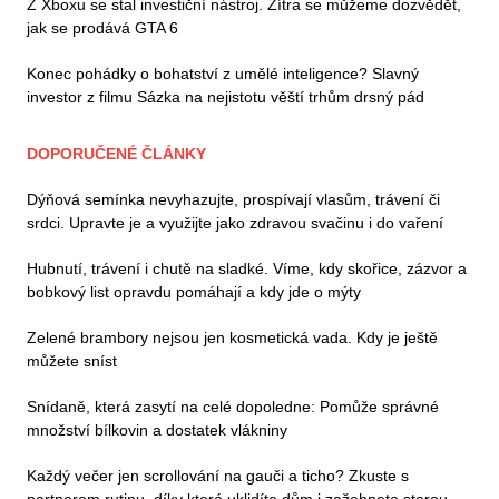
Z Xboxu se stal investiční nástroj. Zítra se můžeme dozvědět,
jak se prodává GTA 6
Konec pohádky o bohatství z umělé inteligence? Slavný
investor z filmu Sázka na nejistotu věští trhům drsný pád
DOPORUČENÉ ČLÁNKY
Dýňová semínka nevyhazujte, prospívají vlasům, trávení či
srdci. Upravte je a využijte jako zdravou svačinu i do vaření
Hubnutí, trávení i chutě na sladké. Víme, kdy skořice, zázvor a
bobkový list opravdu pomáhají a kdy jde o mýty
Zelené brambory nejsou jen kosmetická vada. Kdy je ještě
můžete sníst
Snídaně, která zasytí na celé dopoledne: Pomůže správné
množství bílkovin a dostatek vlákniny
Každý večer jen scrollování na gauči a ticho? Zkuste s
partnerem rutinu, díky které uklidíte dům i zažehnete starou