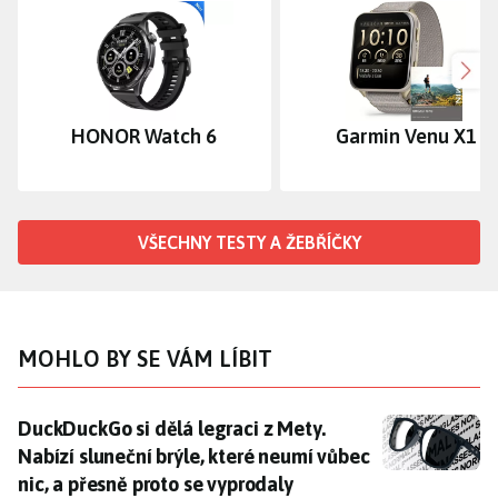
Dalš
HONOR Watch 6
Garmin Venu X1
VŠECHNY TESTY A ŽEBŘÍČKY
MOHLO BY SE VÁM LÍBIT
DuckDuckGo si dělá legraci z Mety. Nabízí sluneční br
DuckDuckGo si dělá legraci z Mety.
Nabízí sluneční brýle, které neumí vůbec
nic, a přesně proto se vyprodaly