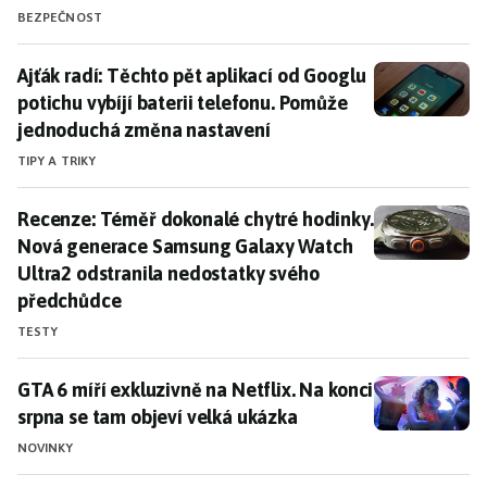
BEZPEČNOST
Ajťák radí: Těchto pět aplikací od Googlu potichu vy
Ajťák radí: Těchto pět aplikací od Googlu
potichu vybíjí baterii telefonu. Pomůže
jednoduchá změna nastavení
TIPY A TRIKY
Recenze: Téměř dokonalé chytré hodinky. Nová gener
Recenze: Téměř dokonalé chytré hodinky.
Nová generace Samsung Galaxy Watch
Ultra2 odstranila nedostatky svého
předchůdce
TESTY
GTA 6 míří exkluzivně na Netflix. Na konci srpna se t
GTA 6 míří exkluzivně na Netflix. Na konci
srpna se tam objeví velká ukázka
NOVINKY