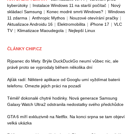
kyberútoky
|
Instalace Windows 11 na starší počítač
|
Nový
skládací Samsung
|
Konec modré smrti Windows?
|
Windows
11 zdarma
|
Anthropic Mythos
|
Nouzové otevírání pračky
|
Aktualizace Androidu 16
|
Elektromobilita
|
iPhone 17
|
VLC
TV
|
Klimatizace Maoudegola
|
Nejlepší Linux
ČLÁNKY CHIP.CZ
Rýpanec do Mety. Brýle DuckDuckGo neumí vůbec nic, ale
právě proto se vyprodaly během několika dní
Ajťák radí: Některé aplikace od Googlu umí vyždímat baterii
telefonu. Omezte jejich práci na pozadí
Téměř dokonalé chytré hodinky. Nová generace Samsung
Galaxy Watch Ultra2 odstranila nedostatky svého předchůdce
GTA 6 míří exkluzivně na Netflix. Na konci srpna se tam objeví
velká ukázka