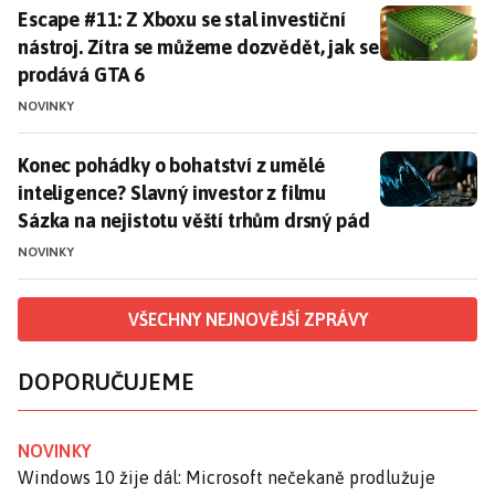
Escape #11: Z Xboxu se stal investiční nástroj. Zítra
Escape #11: Z Xboxu se stal investiční
nástroj. Zítra se můžeme dozvědět, jak se
prodává GTA 6
NOVINKY
Konec pohádky o bohatství z umělé inteligence? Slavný
Konec pohádky o bohatství z umělé
inteligence? Slavný investor z filmu
Sázka na nejistotu věští trhům drsný pád
NOVINKY
VŠECHNY NEJNOVĚJŠÍ ZPRÁVY
DOPORUČUJEME
NOVINKY
Windows 10 žije dál: Microsoft nečekaně prodlužuje