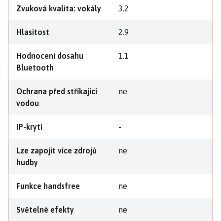
Zvuková kvalita: vokály
3.2
Hlasitost
2.9
Hodnocení dosahu
1.1
Bluetooth
Ochrana před stříkající
ne
vodou
IP-krytí
-
Lze zapojit více zdrojů
ne
hudby
Funkce handsfree
ne
Světelné efekty
ne