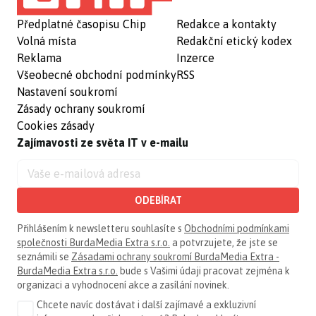
Předplatné časopisu Chip
Redakce a kontakty
Volná místa
Redakční etický kodex
Reklama
Inzerce
Všeobecné obchodní podmínky
RSS
Nastavení soukromí
Zásady ochrany soukromí
Cookies zásady
Zajímavosti ze světa IT v e-mailu
ODEBÍRAT
Přihlášením k newsletteru souhlasíte s
Obchodními podmínkami
společnosti BurdaMedia Extra s.r.o.
a potvrzujete, že jste se
seznámili se
Zásadami ochrany soukromí BurdaMedia Extra -
BurdaMedia Extra s.r.o.
bude s Vašimi údaji pracovat zejména k
organizaci a vyhodnocení akce a zasílání novinek.
Chcete navíc dostávat i další zajímavé a exkluzivní