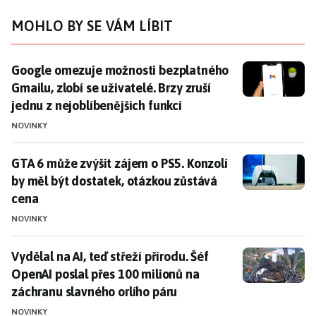
MOHLO BY SE VÁM LÍBIT
Google omezuje možnosti bezplatného Gmailu, zlobí se 
Google omezuje možnosti bezplatného
Gmailu, zlobí se uživatelé. Brzy zruší
jednu z nejoblíbenějších funkcí
NOVINKY
GTA 6 může zvýšit zájem o PS5. Konzolí by měl být do
GTA 6 může zvýšit zájem o PS5. Konzolí
by měl být dostatek, otázkou zůstává
cena
NOVINKY
Vydělal na AI, teď střeží přírodu. Šéf OpenAI poslal p
Vydělal na AI, teď střeží přírodu. Šéf
OpenAI poslal přes 100 milionů na
záchranu slavného orlího páru
NOVINKY