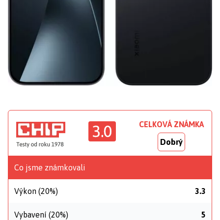
CELKOVÁ ZNÁMKA
3.0
Dobrý
Co jsme známkovali
Výkon (20%)
3.3
Vybavení (20%)
5