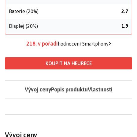
Baterie (20%)
2.7
Displej (20%)
1.9
218. v pořadí
hodnocení Smartphony
KOUPIT NA HEURECE
Vývoj ceny
Popis produktu
Vlastnosti
Vývoj ceny