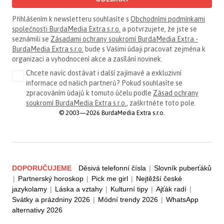
Přihlášením k newsletteru souhlasíte s
Obchodními podmínkami
společnosti BurdaMedia Extra s.r.o.
a potvrzujete, že jste se
seznámili se
Zásadami ochrany soukromí BurdaMedia Extra -
BurdaMedia Extra s.r.o.
bude s Vašimi údaji pracovat zejména k
organizaci a vyhodnocení akce a zasílání novinek.
Chcete navíc dostávat i další zajímavé a exkluzivní
informace od našich partnerů? Pokud souhlasíte se
zpracováním údajů k tomuto účelu podle
Zásad ochrany
soukromí BurdaMedia Extra s.r.o.
, zaškrtněte toto pole.
© 2003—2026 BurdaMedia Extra s.r.o.
DOPORUČUJEME
Děsivá telefonní čísla
|
Slovník puberťáků
|
Partnerský horoskop
|
Pick me girl
|
Nejtěžší české
jazykolamy
|
Láska a vztahy
|
Kulturní tipy
|
Ajťák radí
|
Svátky a prázdniny 2026
|
Módní trendy 2026
|
WhatsApp
alternativy 2026