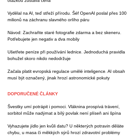
otázkou zůstává cena
Vydělal na AI, teď střeží přírodu. Šéf OpenAI poslal přes 100
milionů na záchranu slavného orlího páru
Návod: Zachraňte staré fotografie zdarma a bez skeneru.
Potřebujete jen negativ a dva mobily
Ušetřete peníze při používání lednice. Jednoduchá pravidla
bohužel skoro nikdo nedodržuje
Začala platit evropská regulace umělé inteligence. AI obsah
musí být označený, jinak hrozí astronomické pokuty
DOPORUČENÉ ČLÁNKY
Švestky umí potrápit i pomoci. Vláknina prospívá trávení,
sorbitol může nadýmat a bílý povlak není plíseň ani špína
Vyhazujete jídlo jen kvůli datu? U některých potravin děláte
chybu, u masa či měkkých sýrů hrozí zdravotní problémy