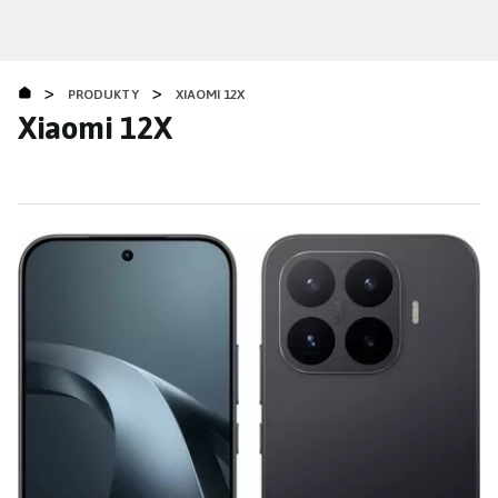
Přejít
k
hlavnímu
>
>
obsahu
PRODUKTY
XIAOMI 12X
Xiaomi 12X