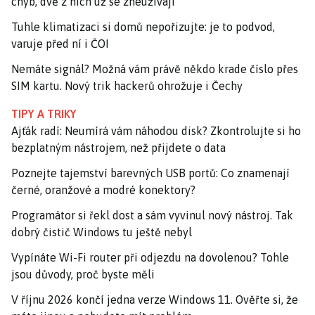
chyb, dvě z nich už se zneužívají
Tuhle klimatizaci si domů nepořizujte: je to podvod,
varuje před ní i ČOI
Nemáte signál? Možná vám právě někdo krade číslo přes
SIM kartu. Nový trik hackerů ohrožuje i Čechy
TIPY A TRIKY
Ajťák radí: Neumírá vám náhodou disk? Zkontrolujte si ho
bezplatným nástrojem, než přijdete o data
Poznejte tajemství barevných USB portů: Co znamenají
černé, oranžové a modré konektory?
Programátor si řekl dost a sám vyvinul nový nástroj. Tak
dobrý čistič Windows tu ještě nebyl
Vypínáte Wi-Fi router při odjezdu na dovolenou? Tohle
jsou důvody, proč byste měli
V říjnu 2026 končí jedna verze Windows 11. Ověřte si, že