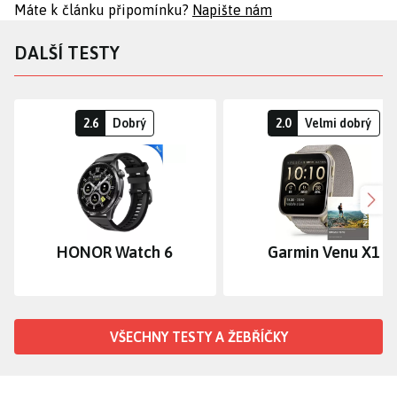
Máte k článku připomínku?
Napište nám
DALŠÍ TESTY
2.6
Dobrý
2.0
Velmi dobrý
Dalš
HONOR Watch 6
Garmin Venu X1
VŠECHNY TESTY A ŽEBŘÍČKY