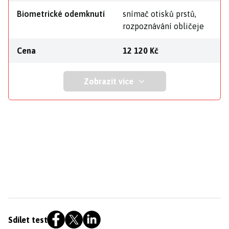
Biometrické odemknutí
snímač otisků prstů,
rozpoznávání obličeje
Cena
12 120 Kč
Zobrazit více
Sdílet test