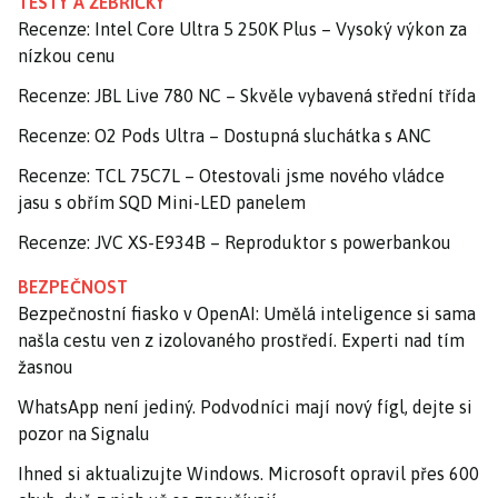
TESTY A ŽEBŘÍČKY
Recenze: Intel Core Ultra 5 250K Plus – Vysoký výkon za
nízkou cenu
Recenze: JBL Live 780 NC – Skvěle vybavená střední třída
Recenze: O2 Pods Ultra – Dostupná sluchátka s ANC
Recenze: TCL 75C7L – Otestovali jsme nového vládce
jasu s obřím SQD Mini-LED panelem
Recenze: JVC XS-E934B – Reproduktor s powerbankou
BEZPEČNOST
Bezpečnostní fiasko v OpenAI: Umělá inteligence si sama
našla cestu ven z izolovaného prostředí. Experti nad tím
žasnou
WhatsApp není jediný. Podvodníci mají nový fígl, dejte si
pozor na Signalu
Ihned si aktualizujte Windows. Microsoft opravil přes 600