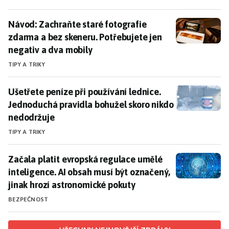
Návod: Zachraňte staré fotografie zdarma a bez skene
Návod: Zachraňte staré fotografie
zdarma a bez skeneru. Potřebujete jen
negativ a dva mobily
TIPY A TRIKY
Ušetřete peníze při používání lednice. Jednoduchá pr
Ušetřete peníze při používání lednice.
Jednoduchá pravidla bohužel skoro nikdo
nedodržuje
TIPY A TRIKY
Začala platit evropská regulace umělé inteligence. A
Začala platit evropská regulace umělé
inteligence. AI obsah musí být označený,
jinak hrozí astronomické pokuty
BEZPEČNOST