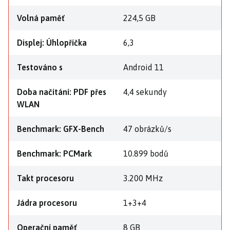
Volná paměť
224,5 GB
Displej: Úhlopříčka
6,3
Testováno s
Android 11
Doba načítání: PDF přes
4,4 sekundy
WLAN
Benchmark: GFX-Bench
47 obrázků/s
Benchmark: PCMark
10.899 bodů
Takt procesoru
3.200 MHz
Jádra procesoru
1+3+4
Operační paměť
8 GB