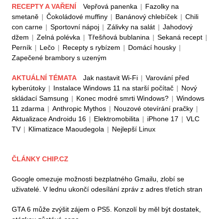
RECEPTY A VAŘENÍ
Vepřová panenka
|
Fazolky na
smetaně
|
Čokoládové muffiny
|
Banánový chlebíček
|
Chili
con carne
|
Sportovní nápoj
|
Zálivky na salát
|
Jahodový
džem
|
Zelná polévka
|
Třešňová bublanina
|
Sekaná recept
|
Perník
|
Lečo
|
Recepty s rybízem
|
Domácí housky
|
Zapečené brambory s uzeným
AKTUÁLNÍ TÉMATA
Jak nastavit Wi-Fi
|
Varování před
kyberútoky
|
Instalace Windows 11 na starší počítač
|
Nový
skládací Samsung
|
Konec modré smrti Windows?
|
Windows
11 zdarma
|
Anthropic Mythos
|
Nouzové otevírání pračky
|
Aktualizace Androidu 16
|
Elektromobilita
|
iPhone 17
|
VLC
TV
|
Klimatizace Maoudegola
|
Nejlepší Linux
ČLÁNKY CHIP.CZ
Google omezuje možnosti bezplatného Gmailu, zlobí se
uživatelé. V lednu ukončí odesílání zpráv z adres třetích stran
GTA 6 může zvýšit zájem o PS5. Konzolí by měl být dostatek,