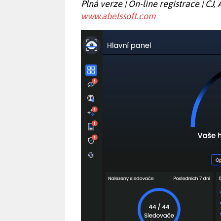
Plná verze | On-line registrace | ČJ,
www.abelssoft.com