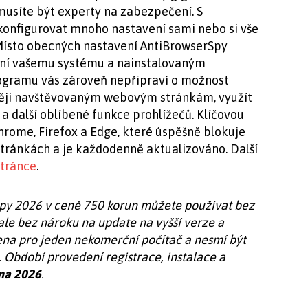
musíte být experty na zabezpečení. S
onfigurovat mnoho nastavení sami nebo si vše
Místo obecných nastavení AntiBrowserSpy
ní vašemu systému a nainstalovaným
ogramu vás zároveň nepřipraví o možnost
stěji navštěvovaným webovým stránkám, využít
 další oblíbené funkce prohlížečů. Klíčovou
Chrome, Firefox a Edge, které úspěšně blokuje
tránkách a je každodenně aktualizováno. Další
tránce
.
py 2026 v ceně 750 korun můžete používat bez
le bez nároku na update na vyšší verze a
ena pro jeden nekomerční počítač a nesmí být
 Období provedení registrace, instalace a
na 2026
.