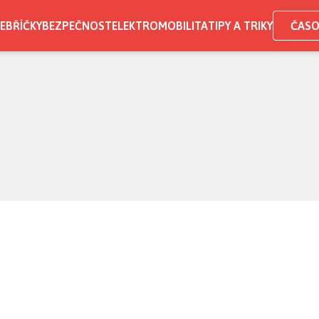
EBŘÍČKY
BEZPEČNOST
ELEKTROMOBILITA
TIPY A TRIKY
ČASO