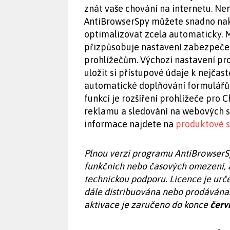
znát vaše chování na internetu. Ne
AntiBrowserSpy můžete snadno nak
optimalizovat zcela automaticky. 
přizpůsobuje nastavení zabezpeče
prohlížečům. Výchozí nastavení pr
uložit si přístupové údaje k nejča
automatické doplňování formulářů a
funkcí je rozšíření prohlížeče pro 
reklamu a sledování na webových s
informace najdete na
produktové s
Plnou verzi programu AntiBrowserS
funkčních nebo časových omezení, a
technickou podporu. Licence je urč
dále distribuována nebo prodávána.
aktivace je zaručeno do konce
červ