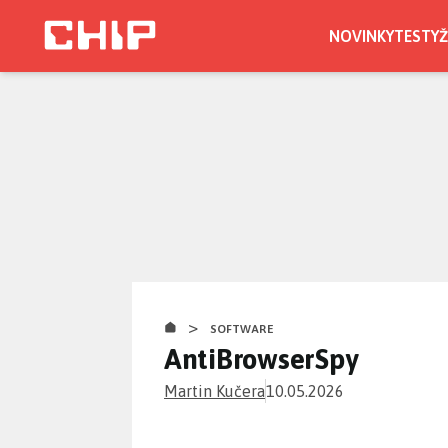
Přejít
k
NOVINKY
TESTY
Ž
hlavnímu
obsahu
>
SOFTWARE
AntiBrowserSpy
Martin Kučera
10.05.2026