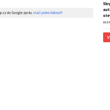
Skr
Skr
aut
hip.cz do Google zpráv,
stačí jedno kliknutí!
ote
BEZ
V