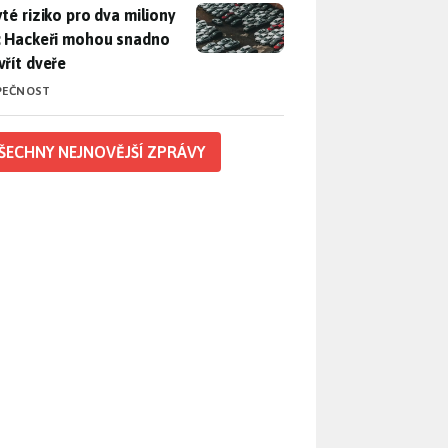
yté riziko pro dva miliony aut: Hackeři mohou snadno otevřít d
yté riziko pro dva miliony
: Hackeři mohou snadno
vřít dveře
PEČNOST
ŠECHNY NEJNOVĚJŠÍ ZPRÁVY