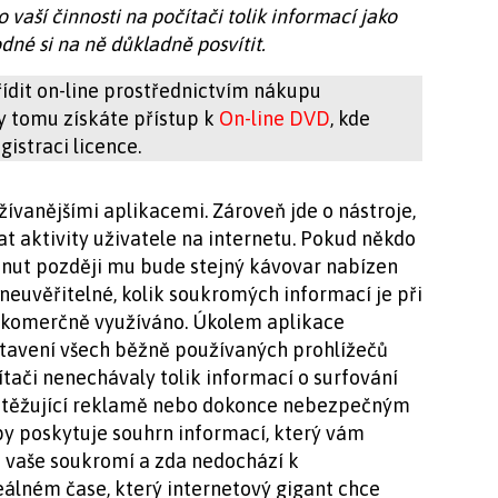
vaší činnosti na počítači tolik informací jako
dné si na ně důkladně posvítit.
ídit on-line prostřednictvím nákupu
ky tomu získáte přístup k
On-line DVD
, kde
istraci licence.
žívanějšími aplikacemi. Zároveň jde o nástroje,
at aktivity uživatele na internetu. Pokud někdo
inut později mu bude stejný kávovar nabízen
euvěřitelné, kolik soukromých informací je při
a komerčně využíváno. Úkolem aplikace
tavení všech běžně používaných prohlížečů
ítači nenechávaly tolik informací o surfování
obtěžující reklamě nebo dokonce nebezpečným
y poskytuje souhrn informací, který vám
e vaše soukromí a zda nedochází k
reálném čase, který internetový gigant chce