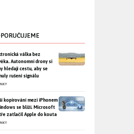
PORUČUJEME
ktronická válka bez člověka. Autonomní drony si samy hledají c
ktronická válka bez
věka. Autonomní drony si
y hledají cestu, aby se
nuly rušení signálu
INKY
ší kopírování mezi iPhonem a Windows se blíží. Microsoft chyt
ší kopírování mezi iPhonem
indows se blíží. Microsoft
tře zatlačil Apple do kouta
INKY