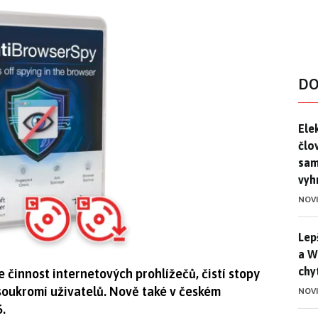
DO
Ele
Ele
člo
sam
vyh
NOV
Lep
Lep
a W
chy
 činnost internetových prohlížečů, čistí stopy
soukromí uživatelů. Nově také v českém
NOV
6.