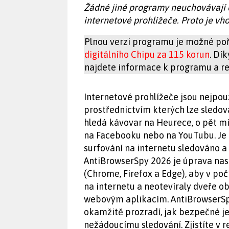
Žádné jiné programy neuchovávají o 
internetové prohlížeče. Proto je vho
Plnou verzi programu je možné poř
digitálního Chipu za 115 korun
. Dí
najdete informace k programu a reg
Internetové prohlížeče jsou nejpou
prostřednictvím kterých lze sledov
hledá kávovar na Heurece, o pět m
na Facebooku nebo na YouTubu. Je n
surfování na internetu sledováno 
AntiBrowserSpy 2026 je úprava nas
(Chrome, Firefox a Edge), aby v poč
na internetu a neotevíraly dveře 
webovým aplikacím. AntiBrowserSp
okamžitě prozradí, jak bezpečné j
nežádoucímu sledování. Zjistíte v 