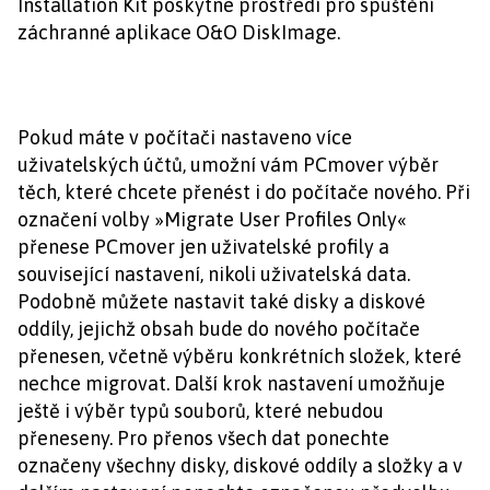
Installation Kit poskytne prostředí pro spuštění
záchranné aplikace O&O DiskImage.
Pokud máte v počítači nastaveno více
uživatelských účtů, umožní vám PCmover výběr
těch, které chcete přenést i do počítače nového. Při
označení volby »Migrate User Profiles Only«
přenese PCmover jen uživatelské profily a
související nastavení, nikoli uživatelská data.
Podobně můžete nastavit také disky a diskové
oddíly, jejichž obsah bude do nového počítače
přenesen, včetně výběru konkrétních složek, které
nechce migrovat. Další krok nastavení umožňuje
ještě i výběr typů souborů, které nebudou
přeneseny. Pro přenos všech dat ponechte
označeny všechny disky, diskové oddíly a složky a v