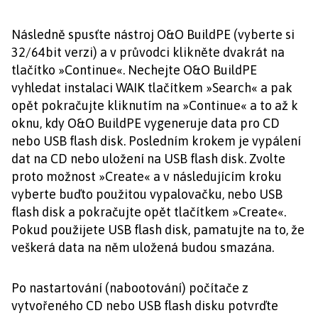
Následně spusťte nástroj O&O BuildPE (vyberte si
32/64bit verzi) a v průvodci klikněte dvakrát na
tlačítko »Continue«. Nechejte O&O BuildPE
vyhledat instalaci WAIK tlačítkem »Search« a pak
opět pokračujte kliknutím na »Continue« a to až k
oknu, kdy O&O BuildPE vygeneruje data pro CD
nebo USB flash disk. Posledním krokem je vypálení
dat na CD nebo uložení na USB flash disk. Zvolte
proto možnost »Create« a v následujícím kroku
vyberte buďto použitou vypalovačku, nebo USB
flash disk a pokračujte opět tlačítkem »Create«.
Pokud použijete USB flash disk, pamatujte na to, že
veškerá data na něm uložená budou smazána.
Po nastartování (nabootování) počítače z
vytvořeného CD nebo USB flash disku potvrďte