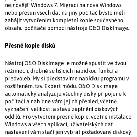
nejnovější Windows 7. Migraci na nová Windows
nebo přesun všech dat na jiný počítač byste měli
zahájit vytvořením kompletní kopie současného
obsahu počítače pomocí nástroje O&O DiskImage.
Přesné kopie disků
Nástroj O&O DiskImage je možné spustit ve dvou
režimech, drobně se lišících nabídkou funkcí a
předvoleb. My si představíme nabídku programu v
rozšířeném, tzv. Expert módu. O&O DiskImage
automaticky analyzuje všechny disky připojené k
počítači a nabídne vám jejich přehled, včetně
vyznačení velikosti a stavu zaplnění diskových
oddílů. Pro vytvoření přesné kopie, včetně instalace
Windows a všech aplikací, uživatelských dat i
nastavení vám stačí jen vybrat požadovaný diskový