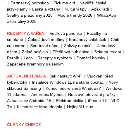
|
Partnerský horoskop
|
Pick me girl
|
Nejtěžší české
jazykolamy
|
Láska a vztahy
|
Kulturní tipy
|
Ajťák radí
|
Svátky a prázdniny 2026
|
Módní trendy 2026
|
WhatsApp
alternativy 2026
RECEPTY A VAŘENÍ
Vepřová panenka
|
Fazolky na
smetaně
|
Čokoládové muffiny
|
Banánový chlebíček
|
Chili
con carne
|
Sportovní nápoj
|
Zálivky na salát
|
Jahodový
džem
|
Zelná polévka
|
Třešňová bublanina
|
Sekaná recept
|
Perník
|
Lečo
|
Recepty s rybízem
|
Domácí housky
|
Zapečené brambory s uzeným
AKTUÁLNÍ TÉMATA
Jak nastavit Wi-Fi
|
Varování před
kyberútoky
|
Instalace Windows 11 na starší počítač
|
Nový
skládací Samsung
|
Konec modré smrti Windows?
|
Windows
11 zdarma
|
Anthropic Mythos
|
Nouzové otevírání pračky
|
Aktualizace Androidu 16
|
Elektromobilita
|
iPhone 17
|
VLC
TV
|
Klimatizace Maoudegola
|
Nejlepší Linux
ČLÁNKY CHIP.CZ