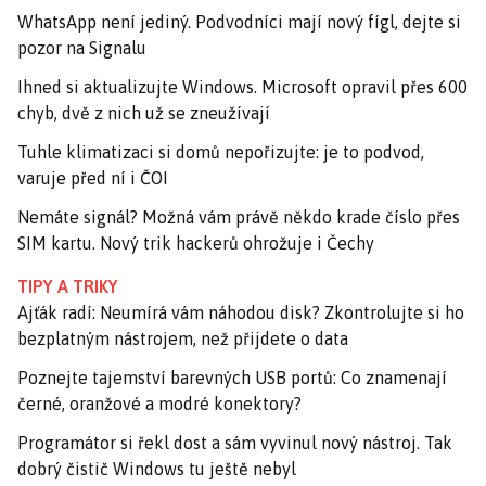
WhatsApp není jediný. Podvodníci mají nový fígl, dejte si
pozor na Signalu
Ihned si aktualizujte Windows. Microsoft opravil přes 600
chyb, dvě z nich už se zneužívají
Tuhle klimatizaci si domů nepořizujte: je to podvod,
varuje před ní i ČOI
Nemáte signál? Možná vám právě někdo krade číslo přes
SIM kartu. Nový trik hackerů ohrožuje i Čechy
TIPY A TRIKY
Ajťák radí: Neumírá vám náhodou disk? Zkontrolujte si ho
bezplatným nástrojem, než přijdete o data
Poznejte tajemství barevných USB portů: Co znamenají
černé, oranžové a modré konektory?
Programátor si řekl dost a sám vyvinul nový nástroj. Tak
dobrý čistič Windows tu ještě nebyl