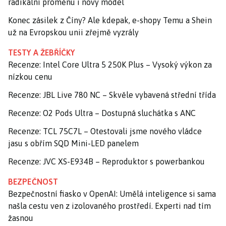
radikální proměnu i nový model
Konec zásilek z Číny? Ale kdepak, e-shopy Temu a Shein
už na Evropskou unii zřejmě vyzrály
TESTY A ŽEBŘÍČKY
Recenze: Intel Core Ultra 5 250K Plus – Vysoký výkon za
nízkou cenu
Recenze: JBL Live 780 NC – Skvěle vybavená střední třída
Recenze: O2 Pods Ultra – Dostupná sluchátka s ANC
Recenze: TCL 75C7L – Otestovali jsme nového vládce
jasu s obřím SQD Mini-LED panelem
Recenze: JVC XS-E934B – Reproduktor s powerbankou
BEZPEČNOST
Bezpečnostní fiasko v OpenAI: Umělá inteligence si sama
našla cestu ven z izolovaného prostředí. Experti nad tím
žasnou