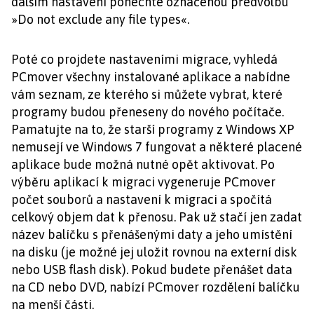
dalším nastavení ponechte označenou předvolbu
»Do not exclude any file types«.
Poté co projdete nastaveními migrace, vyhledá
PCmover všechny instalované aplikace a nabídne
vám seznam, ze kterého si můžete vybrat, které
programy budou přeneseny do nového počítače.
Pamatujte na to, že starší programy z Windows XP
nemusejí ve Windows 7 fungovat a některé placené
aplikace bude možná nutné opět aktivovat. Po
výběru aplikací k migraci vygeneruje PCmover
počet souborů a nastavení k migraci a spočítá
celkový objem dat k přenosu. Pak už stačí jen zadat
název balíčku s přenášenými daty a jeho umístění
na disku (je možné jej uložit rovnou na externí disk
nebo USB flash disk). Pokud budete přenášet data
na CD nebo DVD, nabízí PCmover rozdělení balíčku
na menší části.