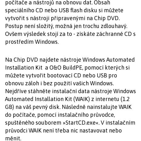
počítače a nástrojů na obnovu dat. Obsah
speciálního CD nebo USB flash disku si můžete
vytvořit s nástroji připravenými na Chip DVD.
Postup není složitý, možná jen trochu zdlouhavý.
Ovšem výsledek stojí za to - získáte záchranné CD s
prostředím Windows.
Na Chip DVD najdete nástroje Windows Automated
Installation Kit a O&O BuildPE, pomocí kterých si
můžete vytvořit bootovací CD nebo USB pro
obnovu záloh i bez použití vašich Windows.
Nejdříve stáhněte instalační data nástroje Windows
Automated Installation Kit (WAIK) z internetu (1.2
GB) na váš pevný disk. Následně nainstalujte WAIK
do počítače, pomocí instalačního průvodce,
spuštěného souborem »StartCD.exe«. V instalačním
průvodci WAIK není třeba nic nastavovat nebo
měnit.