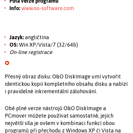
Plná verze programu
Info:
www.oo-software.com
Jazyk:
angličtina
OS:
Win XP/Vista/7 (32/64b)
On-line registrace
Přesný obraz disku: O&O DiskImage umí vytvořit
identickou kopii kompletního obsahu disku a nabízí
i pravidelné inkrementální zálohování.
Obě plné verze nástrojů O&O DiskImage a
PCmover můžete používat samostatně, jejich
největší síla je ovšem v kombinaci funkcí obou
programů při přechodu z Windows XP či Vista na