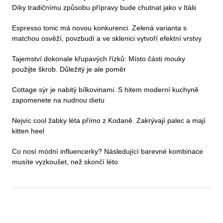
Díky tradičnímu způsobu přípravy bude chutnat jako v Itálii
Espresso tonic má novou konkurenci. Zelená varianta s
matchou osvěží, povzbudí a ve sklenici vytvoří efektní vrstvy
Tajemství dokonale křupavých řízků: Místo části mouky
použijte škrob. Důležitý je ale poměr
Cottage sýr je nabitý bílkovinami. S hitem moderní kuchyně
zapomenete na nudnou dietu
Nejvíc cool žabky léta přímo z Kodaně. Zakrývají palec a mají
kitten heel
Co nosí módní influencerky? Následující barevné kombinace
musíte vyzkoušet, než skončí léto