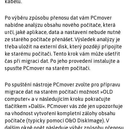
kabelu.
Po výběru způsobu přenosu dat vám PCmover
nabídne analýzu obsahu nového počítače, která
určí, jaké aplikace, data a nastavení nebude nutné
ze starého počítače přenášet. Výsledek analýzy je
třeba uložit na externí disk, který později připojíte
ke starému počítači. Tento krok vám může ušetřit
čas při migraci dat. Po jeho provedení instalujte a
spusťte PCmover na starém počítači.
Po spuštění nástroje PCmover zvolte pro přípravu
migrace dat na starém počítači možnost »OLD
computer« a v následujícím kroku pokračujte
tlačítkem »Další«. PCmover vás zde jen upozorňuje
na vhodnost vytvoření kompletní zálohy obsahu
počítače (typicky pomocí O&O DiskImage). V
dalším okně opět následuje výběr způsobu přenosu