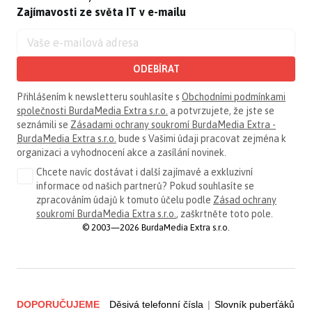
Zajímavosti ze světa IT v e-mailu
ODEBÍRAT
Přihlášením k newsletteru souhlasíte s
Obchodními podmínkami
společnosti BurdaMedia Extra s.r.o.
a potvrzujete, že jste se
seznámili se
Zásadami ochrany soukromí BurdaMedia Extra -
BurdaMedia Extra s.r.o.
bude s Vašimi údaji pracovat zejména k
organizaci a vyhodnocení akce a zasílání novinek.
Chcete navíc dostávat i další zajímavé a exkluzivní
informace od našich partnerů? Pokud souhlasíte se
zpracováním údajů k tomuto účelu podle
Zásad ochrany
soukromí BurdaMedia Extra s.r.o.
, zaškrtněte toto pole.
© 2003—2026 BurdaMedia Extra s.r.o.
DOPORUČUJEME
Děsivá telefonní čísla
|
Slovník puberťáků