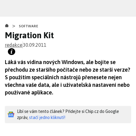
Přejít
k
hlavnímu
>
obsahu
SOFTWARE
Migration Kit
redakce
30.09.2011
Láká vás vidina nových Windows, ale bojíte se
přechodu ze staršího počítače nebo ze starší verze?
S použitím speciálních nástrojů přenesete nejen
všechna vaše data, ale i uživatelská nastavení nebo
používané aplikace.
Líbí se vám tento článek? Přidejte si Chip.cz do Google
zpráv,
stačí jedno kliknutí!