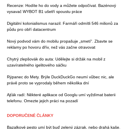
Recenze: Hodíte ho do vody a můžete odpočívat. Bazénový
vysavač WYBOT B1 ušetří spoustu práce
Digitální kolonialismus narazil. Farmáři odmítli 546 milionů za
půdu pro obří datacentrum
Nový podvod vám do mobilu propašuje „smetí“. Zbavte se
reklamy po hovoru dřív, než vás začne otravovat
Chytrý zlepšovák do auta: Udělejte si držák na mobil z
uzavíratelného igelitového sáčku
Rýpanec do Mety. Brýle DuckDuckGo neumí vůbec nic, ale
právě proto se vyprodaly během několika dní
Ajťák radí: Některé aplikace od Googlu umí vyždímat baterii
telefonu. Omezte jejich práci na pozadí
DOPORUČENÉ ČLÁNKY
Bazalkové pesto umí být buď zelený zázrak, nebo drahá kaše.