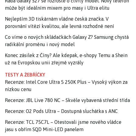
Řada Galaxy S27 se rozroste o čtvrtý model. Nový telefon
může být ideálním mixem pro masy i Ultra elitu
Nejlepším 3D tiskárnám vládne česká značka. V
porovnání vítězí kvalitou, ale levná rozhodně není
Co víme o nových skládačkách Galaxy Z? Samsung chystá
radikální proměnu i nový model
Konec zásilek z Číny? Ale kdepak, e-shopy Temu a Shein
už na Evropskou unii zřejmě vyzrály
TESTY A ŽEBŘÍČKY
Recenze: Intel Core Ultra 5 250K Plus – Vysoký výkon za
nízkou cenu
Recenze: JBL Live 780 NC – Skvěle vybavená střední třída
Recenze: O2 Pods Ultra – Dostupná sluchátka s ANC
Recenze: TCL 75C7L – Otestovali jsme nového vládce
jasu s obřím SQD Mini-LED panelem