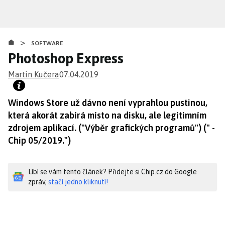
Přejít
k
hlavnímu
>
obsahu
SOFTWARE
Photoshop Express
Martin Kučera
07.04.2019
Windows Store už dávno není vyprahlou pustinou,
která akorát zabírá místo na disku, ale legitimním
zdrojem aplikací. ("Výběr grafických programů") (" -
Chip 05/2019.")
Líbí se vám tento článek? Přidejte si Chip.cz do Google
zpráv,
stačí jedno kliknutí!