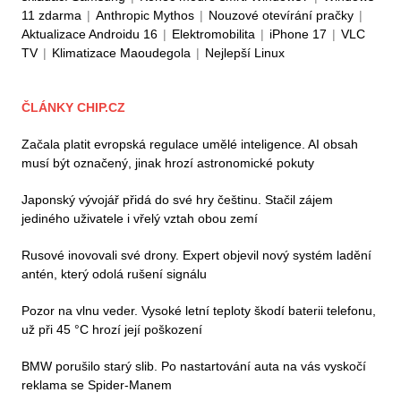
11 zdarma
|
Anthropic Mythos
|
Nouzové otevírání pračky
|
Aktualizace Androidu 16
|
Elektromobilita
|
iPhone 17
|
VLC
TV
|
Klimatizace Maoudegola
|
Nejlepší Linux
ČLÁNKY CHIP.CZ
Začala platit evropská regulace umělé inteligence. AI obsah
musí být označený, jinak hrozí astronomické pokuty
Japonský vývojář přidá do své hry češtinu. Stačil zájem
jediného uživatele i vřelý vztah obou zemí
Rusové inovovali své drony. Expert objevil nový systém ladění
antén, který odolá rušení signálu
Pozor na vlnu veder. Vysoké letní teploty škodí baterii telefonu,
už při 45 °C hrozí její poškození
BMW porušilo starý slib. Po nastartování auta na vás vyskočí
reklama se Spider-Manem