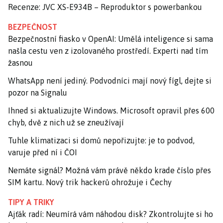
Recenze: JVC XS-E934B – Reproduktor s powerbankou
BEZPEČNOST
Bezpečnostní fiasko v OpenAI: Umělá inteligence si sama
našla cestu ven z izolovaného prostředí. Experti nad tím
žasnou
WhatsApp není jediný. Podvodníci mají nový fígl, dejte si
pozor na Signalu
Ihned si aktualizujte Windows. Microsoft opravil přes 600
chyb, dvě z nich už se zneužívají
Tuhle klimatizaci si domů nepořizujte: je to podvod,
varuje před ní i ČOI
Nemáte signál? Možná vám právě někdo krade číslo přes
SIM kartu. Nový trik hackerů ohrožuje i Čechy
TIPY A TRIKY
Ajťák radí: Neumírá vám náhodou disk? Zkontrolujte si ho