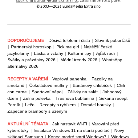
soukromí BurdaMedia Extra s.r.o.
, zaškrtněte toto pole.
© 2003—2026 BurdaMedia Extra s.r.o.
DOPORUČUJEME
Děsivá telefonní čísla
|
Slovník puberťáků
|
Partnerský horoskop
|
Pick me girl
|
Nejtěžší české
jazykolamy
|
Láska a vztahy
|
Kulturní tipy
|
Ajťák radí
|
Svátky a prázdniny 2026
|
Módní trendy 2026
|
WhatsApp
alternativy 2026
RECEPTY A VAŘENÍ
Vepřová panenka
|
Fazolky na
smetaně
|
Čokoládové muffiny
|
Banánový chlebíček
|
Chili
con carne
|
Sportovní nápoj
|
Zálivky na salát
|
Jahodový
džem
|
Zelná polévka
|
Třešňová bublanina
|
Sekaná recept
|
Perník
|
Lečo
|
Recepty s rybízem
|
Domácí housky
|
Zapečené brambory s uzeným
AKTUÁLNÍ TÉMATA
Jak nastavit Wi-Fi
|
Varování před
kyberútoky
|
Instalace Windows 11 na starší počítač
|
Nový
skládací Samsung
|
Konec modré smrti Windows?
|
Windows