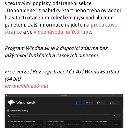
s textovými popisky, odstranění sekce
„Doporučené“ z nabídky Start nebo třeba ovládání
hlasitosti otáčením kolečkem myši nad hlavním
panelem. Další informace najdete na
produktové
stránce
a ve
videonávodu na YouTube
.
Program Windhawk je k dispozici zdarma bez
jakýchkoli funkčních a časových omezení.
Free verze | Bez registrace | ČJ, AJ | Windows 10/11
(64 bit)
www.windhawk.net