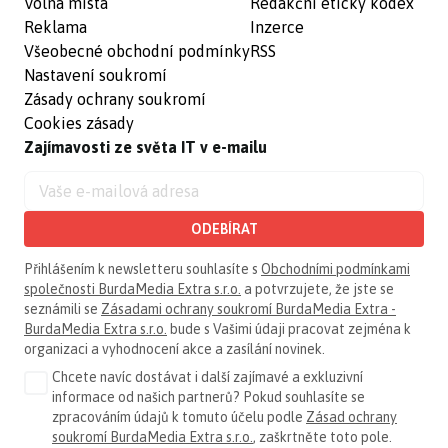
Volná místa
Redakční etický kodex
Reklama
Inzerce
Všeobecné obchodní podmínky
RSS
Nastavení soukromí
Zásady ochrany soukromí
Cookies zásady
Zajímavosti ze světa IT v e-mailu
ODEBÍRAT
Přihlášením k newsletteru souhlasíte s
Obchodními podmínkami
společnosti BurdaMedia Extra s.r.o.
a potvrzujete, že jste se
seznámili se
Zásadami ochrany soukromí BurdaMedia Extra -
BurdaMedia Extra s.r.o.
bude s Vašimi údaji pracovat zejména k
organizaci a vyhodnocení akce a zasílání novinek.
Chcete navíc dostávat i další zajímavé a exkluzivní
informace od našich partnerů? Pokud souhlasíte se
zpracováním údajů k tomuto účelu podle
Zásad ochrany
soukromí BurdaMedia Extra s.r.o.
, zaškrtněte toto pole.