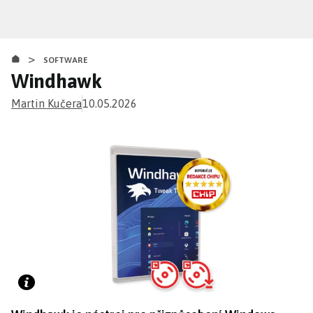
Přejít
k
hlavnímu
>
obsahu
SOFTWARE
Windhawk
Martin Kučera
10.05.2026