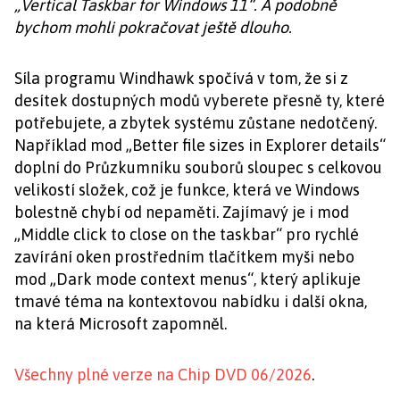
„Vertical Taskbar for Windows 11“. A podobně
bychom mohli pokračovat ještě dlouho.
Síla programu Windhawk spočívá v tom, že si z
desítek dostupných modů vyberete přesně ty, které
potřebujete, a zbytek systému zůstane nedotčený.
Například mod „Better file sizes in Explorer details“
doplní do Průzkumníku souborů sloupec s celkovou
velikostí složek, což je funkce, která ve Windows
bolestně chybí od nepaměti. Zajímavý je i mod
„Middle click to close on the taskbar“ pro rychlé
zavírání oken prostředním tlačítkem myši nebo
mod „Dark mode context menus“, který aplikuje
tmavé téma na kontextovou nabídku i další okna,
na která Microsoft zapomněl.
Všechny plné verze na Chip DVD 06/2026
.