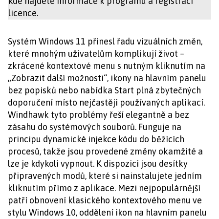
kde najdete informace k programu a registraci
licence.
Systém Windows 11 přinesl řadu vizuálních změn,
které mnohým uživatelům komplikují život –
zkrácené kontextové menu s nutným kliknutím na
„Zobrazit další možnosti“, ikony na hlavním panelu
bez popisků nebo nabídka Start plná zbytečných
doporučení místo nejčastěji používaných aplikací.
Windhawk tyto problémy řeší elegantně a bez
zásahu do systémových souborů. Funguje na
principu dynamické injekce kódu do běžících
procesů, takže jsou provedené změny okamžité a
lze je kdykoli vypnout. K dispozici jsou desítky
připravených modů, které si nainstalujete jedním
kliknutím přímo z aplikace. Mezi nejpopulárnější
patří obnovení klasického kontextového menu ve
stylu Windows 10, oddělení ikon na hlavním panelu