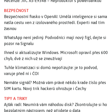
Recenze: JVC XS-E934B – Reproduktor s powerbankou
BEZPEČNOST
Bezpečnostní fiasko v OpenAI: Umělá inteligence si sama
našla cestu ven z izolovaného prostředí. Experti nad tím
žasnou
WhatsApp není jediný. Podvodníci mají nový fígl, dejte si
pozor na Signalu
Ihned si aktualizujte Windows. Microsoft opravil přes 600
chyb, dvě z nich už se zneužívají
Tuhle klimatizaci si domů nepořizujte: je to podvod,
varuje před ní i ČOI
Nemáte signál? Možná vám právě někdo krade číslo přes
SIM kartu. Nový trik hackerů ohrožuje i Čechy
TIPY A TRIKY
Ajťák radí: Neumírá vám náhodou disk? Zkontrolujte si ho
bezplatným nástrojem, než přijdete o data