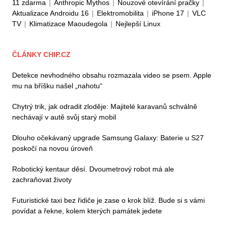
11 zdarma
|
Anthropic Mythos
|
Nouzové otevírání pračky
|
Aktualizace Androidu 16
|
Elektromobilita
|
iPhone 17
|
VLC
TV
|
Klimatizace Maoudegola
|
Nejlepší Linux
ČLÁNKY CHIP.CZ
Detekce nevhodného obsahu rozmazala video se psem. Apple
mu na bříšku našel „nahotu“
Chytrý trik, jak odradit zloděje: Majitelé karavanů schválně
nechávají v autě svůj starý mobil
Dlouho očekávaný upgrade Samsung Galaxy: Baterie u S27
poskočí na novou úroveň
Robotický kentaur děsí. Dvoumetrový robot má ale
zachraňovat životy
Futuristické taxi bez řidiče je zase o krok blíž. Bude si s vámi
povídat a řekne, kolem kterých památek jedete