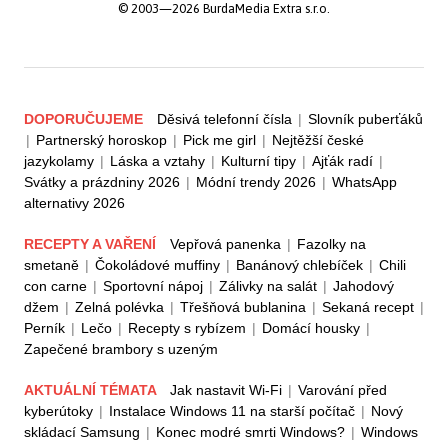
© 2003—2026 BurdaMedia Extra s.r.o.
DOPORUČUJEME
Děsivá telefonní čísla
|
Slovník puberťáků
|
Partnerský horoskop
|
Pick me girl
|
Nejtěžší české
jazykolamy
|
Láska a vztahy
|
Kulturní tipy
|
Ajťák radí
|
Svátky a prázdniny 2026
|
Módní trendy 2026
|
WhatsApp
alternativy 2026
RECEPTY A VAŘENÍ
Vepřová panenka
|
Fazolky na
smetaně
|
Čokoládové muffiny
|
Banánový chlebíček
|
Chili
con carne
|
Sportovní nápoj
|
Zálivky na salát
|
Jahodový
džem
|
Zelná polévka
|
Třešňová bublanina
|
Sekaná recept
|
Perník
|
Lečo
|
Recepty s rybízem
|
Domácí housky
|
Zapečené brambory s uzeným
AKTUÁLNÍ TÉMATA
Jak nastavit Wi-Fi
|
Varování před
kyberútoky
|
Instalace Windows 11 na starší počítač
|
Nový
skládací Samsung
|
Konec modré smrti Windows?
|
Windows