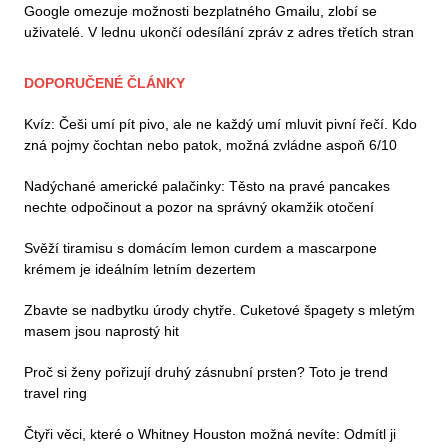
Google omezuje možnosti bezplatného Gmailu, zlobí se
uživatelé. V lednu ukončí odesílání zpráv z adres třetích stran
DOPORUČENÉ ČLÁNKY
Kvíz: Češi umí pít pivo, ale ne každý umí mluvit pivní řečí. Kdo
zná pojmy čochtan nebo patok, možná zvládne aspoň 6/10
Nadýchané americké palačinky: Těsto na pravé pancakes
nechte odpočinout a pozor na správný okamžik otočení
Svěží tiramisu s domácím lemon curdem a mascarpone
krémem je ideálním letním dezertem
Zbavte se nadbytku úrody chytře. Cuketové špagety s mletým
masem jsou naprostý hit
Proč si ženy pořizují druhý zásnubní prsten? Toto je trend
travel ring
Čtyři věci, které o Whitney Houston možná nevíte: Odmítl ji