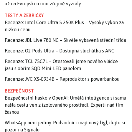
už na Evropskou unii zřejmě vyzrály
TESTY A ŽEBŘÍČKY
Recenze: Intel Core Ultra 5 250K Plus – Vysoký výkon za
nízkou cenu
Recenze: JBL Live 780 NC – Skvěle vybavená střední třída
Recenze: O2 Pods Ultra – Dostupná sluchátka s ANC
Recenze: TCL 75C7L – Otestovali jsme nového vládce
jasu s obřím SQD Mini-LED panelem
Recenze: JVC XS-E934B – Reproduktor s powerbankou
BEZPEČNOST
Bezpečnostní fiasko v OpenAI: Umělá inteligence si sama
našla cestu ven z izolovaného prostředí. Experti nad tím
žasnou
WhatsApp není jediný. Podvodníci mají nový fígl, dejte si
pozor na Signalu