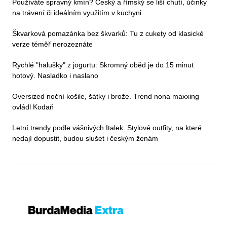
Používáte správný kmín? Český a římský se liší chutí, účinky
na trávení či ideálním využitím v kuchyni
Škvarková pomazánka bez škvarků: Tu z cukety od klasické
verze téměř nerozeznáte
Rychlé "halušky" z jogurtu: Skromný oběd je do 15 minut
hotový. Nasladko i naslano
Oversized noční košile, šátky i brože. Trend nona maxxing
ovládl Kodaň
Letní trendy podle vášnivých Italek. Stylové outfity, na které
nedají dopustit, budou slušet i českým ženám