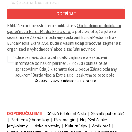
ODEBÍRAT
Přihlášením k newsletteru souhlasíte s
Obchodními podmínkami
společnosti BurdaMedia Extra s.r.o.
a potvrzujete, že jste se
seznámili se
Zásadami ochrany soukromí BurdaMedia Extra -
BurdaMedia Extra s.r.o.
bude s Vašimi údaji pracovat zejména k
organizaci a vyhodnocení akce a zasílání novinek.
Chcete navíc dostávat i další zajímavé a exkluzivní
informace od našich partnerů? Pokud souhlasíte se
zpracováním údajů k tomuto účelu podle
Zásad ochrany
soukromí BurdaMedia Extra s.r.o.
, zaškrtněte toto pole.
© 2003—2026 BurdaMedia Extra s.r.o.
DOPORUČUJEME
Děsivá telefonní čísla
|
Slovník puberťáků
|
Partnerský horoskop
|
Pick me girl
|
Nejtěžší české
jazykolamy
|
Láska a vztahy
|
Kulturní tipy
|
Ajťák radí
|