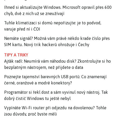
Ihned si aktualizujte Windows. Microsoft opravil přes 600
chyb, dvě z nich už se zneužívají
Tuhle klimatizaci si domů nepořizujte: je to podvod,
varuje před ní i ČOI
Nemáte signál? Možná vám právě někdo krade číslo přes
SIM kartu. Nový trik hackerů ohrožuje i Čechy
TIPY A TRIKY
Ajťák radí: Neumírá vám náhodou disk? Zkontrolujte si ho
bezplatným nástrojem, než přijdete o data
Poznejte tajemství barevných USB portů: Co znamenají
černé, oranžové a modré konektory?
Programátor si řekl dost a sám vyvinul nový nástroj. Tak
dobrý čistič Windows tu ještě nebyl
Vypínáte Wi-Fi router při odjezdu na dovolenou? Tohle
jsou důvody, proč byste měli