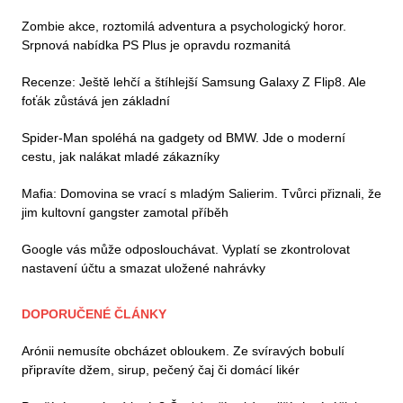
Zombie akce, roztomilá adventura a psychologický horor.
Srpnová nabídka PS Plus je opravdu rozmanitá
Recenze: Ještě lehčí a štíhlejší Samsung Galaxy Z Flip8. Ale
foťák zůstává jen základní
Spider-Man spoléhá na gadgety od BMW. Jde o moderní
cestu, jak nalákat mladé zákazníky
Mafia: Domovina se vrací s mladým Salierim. Tvůrci přiznali, že
jim kultovní gangster zamotal příběh
Google vás může odposlouchávat. Vyplatí se zkontrolovat
nastavení účtu a smazat uložené nahrávky
DOPORUČENÉ ČLÁNKY
Arónii nemusíte obcházet obloukem. Ze svíravých bobulí
připravíte džem, sirup, pečený čaj či domácí likér