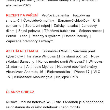
Svátky a prázdniny 2026
|
Módní trendy 2026
|
WhatsApp
alternativy 2026
RECEPTY A VAŘENÍ
Vepřová panenka
|
Fazolky na
smetaně
|
Čokoládové muffiny
|
Banánový chlebíček
|
Chili
con carne
|
Sportovní nápoj
|
Zálivky na salát
|
Jahodový
džem
|
Zelná polévka
|
Třešňová bublanina
|
Sekaná recept
|
Perník
|
Lečo
|
Recepty s rybízem
|
Domácí housky
|
Zapečené brambory s uzeným
AKTUÁLNÍ TÉMATA
Jak nastavit Wi-Fi
|
Varování před
kyberútoky
|
Instalace Windows 11 na starší počítač
|
Nový
skládací Samsung
|
Konec modré smrti Windows?
|
Windows
11 zdarma
|
Anthropic Mythos
|
Nouzové otevírání pračky
|
Aktualizace Androidu 16
|
Elektromobilita
|
iPhone 17
|
VLC
TV
|
Klimatizace Maoudegola
|
Nejlepší Linux
ČLÁNKY CHIP.CZ
Rusové útočí na hotelové Wi-Fi sítě. Ovládnou je a nenápadně
se dostanou do vašeho notebooku nebo mobilu