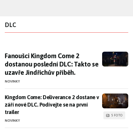
Přejít
k
hlavnímu
DLC
obsahu
Fanoušci Kingdom Come 2 dostanou poslední 
Fanoušci Kingdom Come 2
dostanou poslední DLC: Takto se
uzavře Jindřichův příběh.
NOVINKY
Kingdom Come: Deliverance 2 dostane v září nové DLC.
Kingdom Come: Deliverance 2 dostane v
září nové DLC. Podívejte se na první
trailer
5 FOTO
NOVINKY