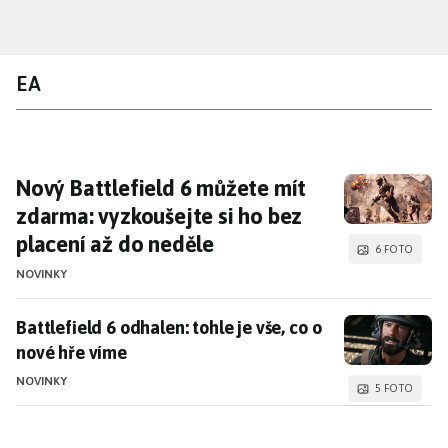
Přejít
k
hlavnímu
EA
obsahu
Nový Battlefield 6 můžete mít zdarma: vyzko
Nový Battlefield 6 můžete mít
zdarma: vyzkoušejte si ho bez
placení až do neděle
6 FOTO
NOVINKY
Battlefield 6 odhalen: tohle je vše, co o nové hře víme
Battlefield 6 odhalen: tohle je vše, co o
nové hře víme
NOVINKY
5 FOTO