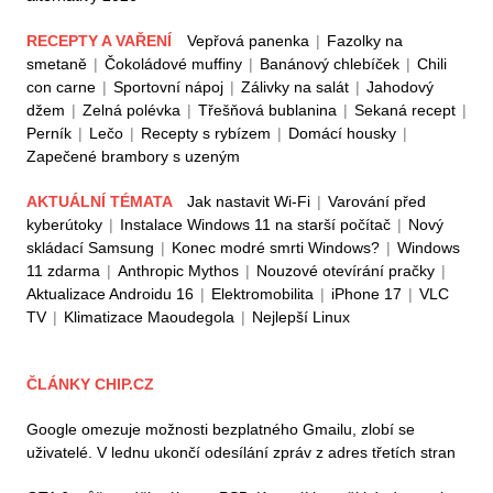
RECEPTY A VAŘENÍ
Vepřová panenka
|
Fazolky na
smetaně
|
Čokoládové muffiny
|
Banánový chlebíček
|
Chili
con carne
|
Sportovní nápoj
|
Zálivky na salát
|
Jahodový
džem
|
Zelná polévka
|
Třešňová bublanina
|
Sekaná recept
|
Perník
|
Lečo
|
Recepty s rybízem
|
Domácí housky
|
Zapečené brambory s uzeným
AKTUÁLNÍ TÉMATA
Jak nastavit Wi-Fi
|
Varování před
kyberútoky
|
Instalace Windows 11 na starší počítač
|
Nový
skládací Samsung
|
Konec modré smrti Windows?
|
Windows
11 zdarma
|
Anthropic Mythos
|
Nouzové otevírání pračky
|
Aktualizace Androidu 16
|
Elektromobilita
|
iPhone 17
|
VLC
TV
|
Klimatizace Maoudegola
|
Nejlepší Linux
ČLÁNKY CHIP.CZ
Google omezuje možnosti bezplatného Gmailu, zlobí se
uživatelé. V lednu ukončí odesílání zpráv z adres třetích stran