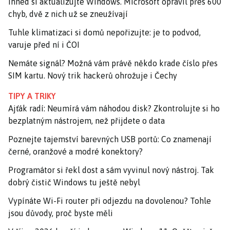
Ihned si aktualizujte Windows. Microsoft opravil přes 600
chyb, dvě z nich už se zneužívají
Tuhle klimatizaci si domů nepořizujte: je to podvod,
varuje před ní i ČOI
Nemáte signál? Možná vám právě někdo krade číslo přes
SIM kartu. Nový trik hackerů ohrožuje i Čechy
TIPY A TRIKY
Ajťák radí: Neumírá vám náhodou disk? Zkontrolujte si ho
bezplatným nástrojem, než přijdete o data
Poznejte tajemství barevných USB portů: Co znamenají
černé, oranžové a modré konektory?
Programátor si řekl dost a sám vyvinul nový nástroj. Tak
dobrý čistič Windows tu ještě nebyl
Vypínáte Wi-Fi router při odjezdu na dovolenou? Tohle
jsou důvody, proč byste měli