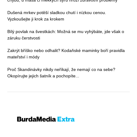
chybu, u masa či měkkých sýrů hrozí zdravotní problémy
Dušená mrkev potěší sladkou chutí i nízkou cenou.
Vyzkoušejte ji krok za krokem
Bílý povlak na švestkách: Možná se mu vyhýbáte, jde však o
záruku čerstvosti
Zakrýt bříško nebo odhalit? Kodaňské maminky boří pravidla
mateřství i módy
Proč Skandinávky nikdy neříkají, že nemají co na sebe?
Okopírujte jejich šatník a pochopíte...