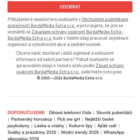
ODEBÍRAT
Přihlášením k newsletteru souhlasíte s
Obchodními podmínkami
společnosti BurdaMedia Extra s.r.o.
a potvrzujete, že jste se
seznámili se
Zásadami ochrany soukromí BurdaMedia Extra -
BurdaMedia Extra s.r.o.
bude s Vašimi údaji pracovat zejména k
organizaci a vyhodnocení akce a zasílání novinek.
Chcete navíc dostávat i další zajímavé a exkluzivní
informace od našich partnerů? Pokud souhlasíte se
zpracováním údajů k tomuto účelu podle
Zásad ochrany
soukromí BurdaMedia Extra s.r.o.
, zaškrtněte toto pole.
© 2003—2026 BurdaMedia Extra s.r.o.
DOPORUČUJEME
Děsivá telefonní čísla
|
Slovník puberťáků
|
Partnerský horoskop
|
Pick me girl
|
Nejtěžší české
jazykolamy
|
Láska a vztahy
|
Kulturní tipy
|
Ajťák radí
|
Svátky a prázdniny 2026
|
Módní trendy 2026
|
WhatsApp
alternativy 2026