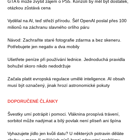
GTA 6 může zvýšit zájem o PS5. Konzolí by měl být dostatek,
otázkou zůstává cena
Vydělal na AI, teď střeží přírodu. Šéf OpenAI poslal přes 100
milionů na záchranu slavného orlího páru
Návod: Zachraňte staré fotografie zdarma a bez skeneru.
Potřebujete jen negativ a dva mobily
Ušetřete peníze při používání lednice. Jednoduchá pravidla
bohužel skoro nikdo nedodržuje
Začala platit evropská regulace umělé inteligence. AI obsah
musí být označený, jinak hrozí astronomické pokuty
DOPORUČENÉ ČLÁNKY
Švestky umí potrápit i pomoci. Vláknina prospívá trávení,
sorbitol může nadýmat a bílý povlak není plíseň ani špína
Vyhazujete jídlo jen kvůli datu? U některých potravin děláte