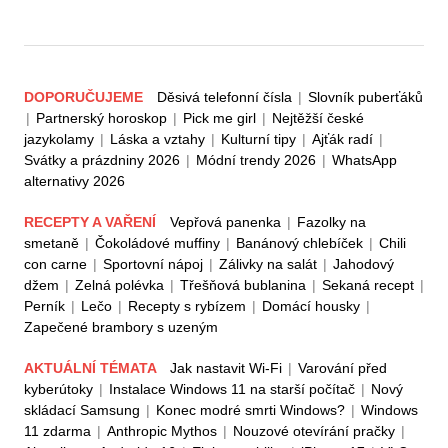
DOPORUČUJEME
Děsivá telefonní čísla
|
Slovník puberťáků
|
Partnerský horoskop
|
Pick me girl
|
Nejtěžší české
jazykolamy
|
Láska a vztahy
|
Kulturní tipy
|
Ajťák radí
|
Svátky a prázdniny 2026
|
Módní trendy 2026
|
WhatsApp
alternativy 2026
RECEPTY A VAŘENÍ
Vepřová panenka
|
Fazolky na
smetaně
|
Čokoládové muffiny
|
Banánový chlebíček
|
Chili
con carne
|
Sportovní nápoj
|
Zálivky na salát
|
Jahodový
džem
|
Zelná polévka
|
Třešňová bublanina
|
Sekaná recept
|
Perník
|
Lečo
|
Recepty s rybízem
|
Domácí housky
|
Zapečené brambory s uzeným
AKTUÁLNÍ TÉMATA
Jak nastavit Wi-Fi
|
Varování před
kyberútoky
|
Instalace Windows 11 na starší počítač
|
Nový
skládací Samsung
|
Konec modré smrti Windows?
|
Windows
11 zdarma
|
Anthropic Mythos
|
Nouzové otevírání pračky
|