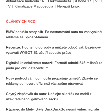
Aktualizace Androidu 16
|
Elektromobilita
|
iPhone 17
|
VLC
TV
|
Klimatizace Maoudegola
|
Nejlepší Linux
ČLÁNKY CHIP.CZ
BMW porušilo starý slib. Po nastartování auta na vás vyskočí
reklama se Spider-Manem
Recenze: Hodíte ho do vody a můžete odpočívat. Bazénový
vysavač WYBOT B1 ušetří spoustu práce
Digitální kolonialismus narazil. Farmáři odmítli 546 milionů za
půdu pro obří datacentrum
Nový podvod vám do mobilu propašuje „smetí“. Zbavte se
reklamy po hovoru dřív, než vás začne otravovat
Chytrý zlepšovák do auta: Udělejte si držák na mobil z
uzavíratelného igelitového sáčku
Rýpanec do Mety. Brýle DuckDuckGo neumí vůbec nic, ale