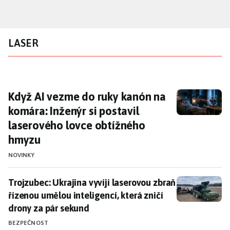
Přejít
k
hlavnímu
LASER
obsahu
Když AI vezme do ruky kanón na komára: Inž
Když AI vezme do ruky kanón na
komára: Inženýr si postavil
laserového lovce obtížného
hmyzu
NOVINKY
Trojzubec: Ukrajina vyvíjí laserovou zbraň řízenou um
Trojzubec: Ukrajina vyvíjí laserovou zbraň
řízenou umělou inteligencí, která zničí
drony za pár sekund
BEZPEČNOST