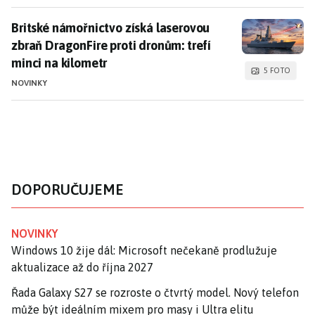
Britské námořnictvo získá laserovou zbraň DragonFire
Britské námořnictvo získá laserovou
zbraň DragonFire proti dronům: trefí
minci na kilometr
5 FOTO
NOVINKY
DOPORUČUJEME
NOVINKY
Windows 10 žije dál: Microsoft nečekaně prodlužuje
aktualizace až do října 2027
Řada Galaxy S27 se rozroste o čtvrtý model. Nový telefon
může být ideálním mixem pro masy i Ultra elitu