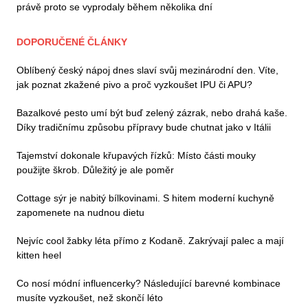
právě proto se vyprodaly během několika dní
DOPORUČENÉ ČLÁNKY
Oblíbený český nápoj dnes slaví svůj mezinárodní den. Víte,
jak poznat zkažené pivo a proč vyzkoušet IPU či APU?
Bazalkové pesto umí být buď zelený zázrak, nebo drahá kaše.
Díky tradičnímu způsobu přípravy bude chutnat jako v Itálii
Tajemství dokonale křupavých řízků: Místo části mouky
použijte škrob. Důležitý je ale poměr
Cottage sýr je nabitý bílkovinami. S hitem moderní kuchyně
zapomenete na nudnou dietu
Nejvíc cool žabky léta přímo z Kodaně. Zakrývají palec a mají
kitten heel
Co nosí módní influencerky? Následující barevné kombinace
musíte vyzkoušet, než skončí léto