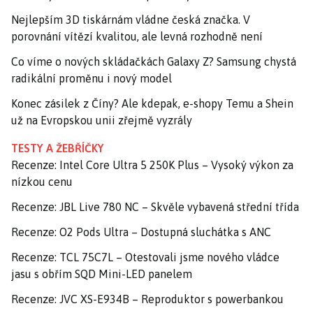
Nejlepším 3D tiskárnám vládne česká značka. V
porovnání vítězí kvalitou, ale levná rozhodně není
Co víme o nových skládačkách Galaxy Z? Samsung chystá
radikální proměnu i nový model
Konec zásilek z Číny? Ale kdepak, e-shopy Temu a Shein
už na Evropskou unii zřejmě vyzrály
TESTY A ŽEBŘÍČKY
Recenze: Intel Core Ultra 5 250K Plus – Vysoký výkon za
nízkou cenu
Recenze: JBL Live 780 NC – Skvěle vybavená střední třída
Recenze: O2 Pods Ultra – Dostupná sluchátka s ANC
Recenze: TCL 75C7L – Otestovali jsme nového vládce
jasu s obřím SQD Mini-LED panelem
Recenze: JVC XS-E934B – Reproduktor s powerbankou