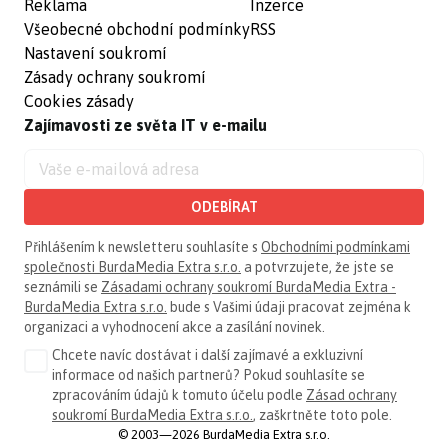
Reklama
Inzerce
Všeobecné obchodní podmínky
RSS
Nastavení soukromí
Zásady ochrany soukromí
Cookies zásady
Zajímavosti ze světa IT v e-mailu
ODEBÍRAT
Přihlášením k newsletteru souhlasíte s
Obchodními podmínkami
společnosti BurdaMedia Extra s.r.o.
a potvrzujete, že jste se
seznámili se
Zásadami ochrany soukromí BurdaMedia Extra -
BurdaMedia Extra s.r.o.
bude s Vašimi údaji pracovat zejména k
organizaci a vyhodnocení akce a zasílání novinek.
Chcete navíc dostávat i další zajímavé a exkluzivní
informace od našich partnerů? Pokud souhlasíte se
zpracováním údajů k tomuto účelu podle
Zásad ochrany
soukromí BurdaMedia Extra s.r.o.
, zaškrtněte toto pole.
© 2003—2026 BurdaMedia Extra s.r.o.