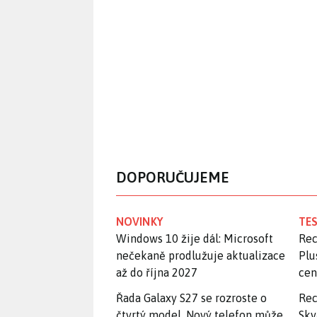
DOPORUČUJEME
NOVINKY
TES
Windows 10 žije dál: Microsoft
Rec
nečekaně prodlužuje aktualizace
Plu
až do října 2027
ce
Řada Galaxy S27 se rozroste o
Rec
čtvrtý model. Nový telefon může
Skv