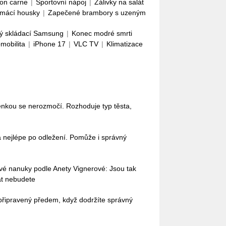
con carne
|
Sportovní nápoj
|
Zálivky na salát
mácí housky
|
Zapečené brambory s uzeným
ý skládací Samsung
|
Konec modré smrti
omobilita
|
iPhone 17
|
VLC TV
|
Klimatizace
enkou se nerozmočí. Rozhoduje typ těsta,
nejlépe po odležení. Pomůže i správný
vé nanuky podle Anety Vignerové: Jsou tak
at nebudete
připravený předem, když dodržíte správný