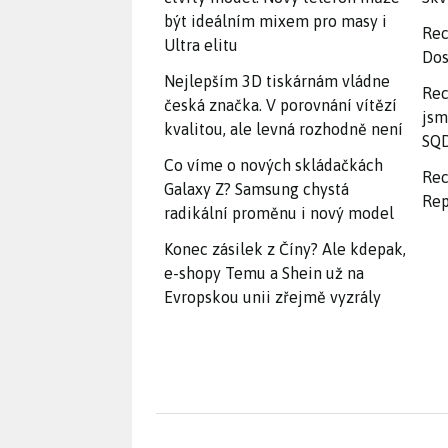
být ideálním mixem pro masy i
Rec
Ultra elitu
Dos
Nejlepším 3D tiskárnám vládne
Rec
česká značka. V porovnání vítězí
jsm
kvalitou, ale levná rozhodně není
SQD
Co víme o nových skládačkách
Rec
Galaxy Z? Samsung chystá
Rep
radikální proměnu i nový model
Konec zásilek z Číny? Ale kdepak,
e-shopy Temu a Shein už na
Evropskou unii zřejmě vyzrály