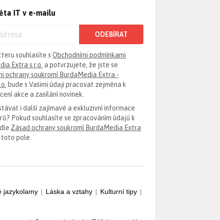
ěta IT v e-mailu
ODEBÍRAT
tteru souhlasíte s
Obchodními podmínkami
ia Extra s.r.o.
a potvrzujete, že jste se
i ochrany soukromí BurdaMedia Extra -
.o.
bude s Vašimi údaji pracovat zejména k
ení akce a zasílání novinek.
távat i další zajímavé a exkluzivní informace
erů? Pokud souhlasíte se zpracováním údajů k
odle
Zásad ochrany soukromí BurdaMedia Extra
 toto pole.
é jazykolamy
|
Láska a vztahy
|
Kulturní tipy
|