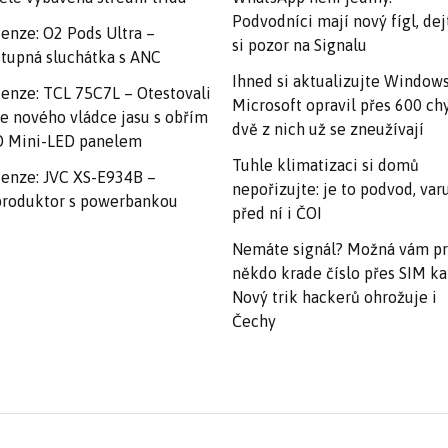
Podvodníci mají nový fígl, dej
enze: O2 Pods Ultra –
si pozor na Signalu
tupná sluchátka s ANC
Ihned si aktualizujte Windows
enze: TCL 75C7L – Otestovali
Microsoft opravil přes 600 ch
e nového vládce jasu s obřím
dvě z nich už se zneužívají
 Mini-LED panelem
Tuhle klimatizaci si domů
enze: JVC XS-E934B –
nepořizujte: je to podvod, var
roduktor s powerbankou
před ní i ČOI
Nemáte signál? Možná vám p
někdo krade číslo přes SIM ka
Nový trik hackerů ohrožuje i
Čechy