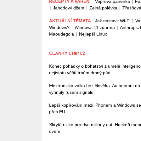
RECEPTY A VAŘENÍ
Vepřová panenka
|
Fa
|
Jahodový džem
|
Zelná polévka
|
Třešňová
AKTUÁLNÍ TÉMATA
Jak nastavit Wi-Fi
|
Va
Windows?
|
Windows 11 zdarma
|
Anthropic
Maoudegola
|
Nejlepší Linux
ČLÁNKY CHIP.CZ
Konec pohádky o bohatství z umělé inteligenc
nejistotu věští trhům drsný pád
Elektronická válka bez člověka. Autonomní dro
vyhnuly rušení signálu
Lepší kopírování mezi iPhonem a Windows se bl
přes EU
Skryté riziko pro dva miliony aut: Hackeři mo
dveře