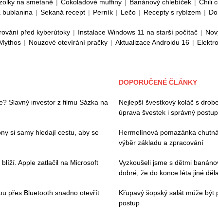
zolky na smetaně
|
Čokoládové muffiny
|
Banánový chlebíček
|
Chili 
 bublanina
|
Sekaná recept
|
Perník
|
Lečo
|
Recepty s rybízem
|
Do
rování před kyberútoky
|
Instalace Windows 11 na starší počítač
|
Nov
 Mythos
|
Nouzové otevírání pračky
|
Aktualizace Androidu 16
|
Elektr
DOPORUČENÉ ČLÁNKY
e? Slavný investor z filmu Sázka na
Nejlepší švestkový koláč s drob
úprava švestek i správný postup
ny si samy hledají cestu, aby se
Hermelínová pomazánka chutná 
výběr základu a zpracování
íží. Apple zatlačil na Microsoft
Vyzkoušeli jsme s dětmi banáno
dobré, že do konce léta jiné děl
hou přes Bluetooth snadno otevřít
Křupavý šopský salát může být 
postup