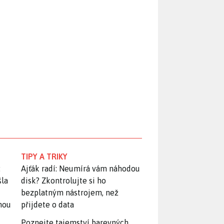
TIPY A TRIKY
:
Ajťák radí: Neumírá vám náhodou
šla
disk? Zkontrolujte si ho
bezplatným nástrojem, než
snou
přijdete o data
Poznejte tajemství barevných