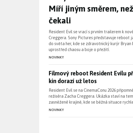
Míří jiným směrem, než
čekali
Resident Evil se vrací s prvním trailerem k no
Creggera. Sony Pictures představuje reboot j
do světa her, kde se zdravotnický kurýr Bryan
uprostřed chaosu a boje o přežití.
NOVINKY
Filmový reboot Resident Evilu p
Filmový reboot Resident Evilu p
kin dorazí už letos
Resident Evil se na CinemaConu 2026 připomn
režiséra Zacha Creggera. Ukázka staví na tem
zasněžené krajině, kde se běžná situace rychl
NOVINKY