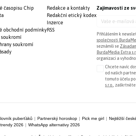
é časopisu Chip
Redakce a kontakty
Zajímavosti ze sv
ta
Redakční etický kodex
Inzerce
é obchodní podmínky
RSS
Přihlášením k newsle
 soukromí
společnosti BurdaMed
hrany soukromí
seznámili se
Zásadam
ásady
BurdaMedia Extra s.r
organizaci a vyhodnoc
Chcete navíc dos
od našich partn
tomuto účelu p
s.r.o.
, zaškrtněte
lovník puberťáků
|
Partnerský horoskop
|
Pick me girl
|
Nejtěžší česk
trendy 2026
|
WhatsApp alternativy 2026