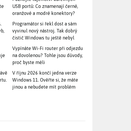
te
USB portů: Co znamenají černé,
oranžové a modré konektory?
.
Programátor si řekl dost a sám
yb,
vyvinul nový nástroj. Tak dobrý
čistič Windows tu ještě nebyl
Vypínáte Wi-Fi router při odjezdu
uje
na dovolenou? Tohle jsou důvody,
proč byste měli
rávě
V říjnu 2026 končí jedna verze
rtu.
Windows 11. Ověřte si, že máte
jinou a nebudete mít problém