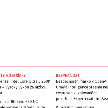
TY A ŽEBŘÍČKY
BEZPEČNOST
enze: Intel Core Ultra 5 250K
Bezpečnostní fiasko v OpenAI
s – Vysoký výkon za nízkou
Umělá inteligence si sama na
nu
cestu ven z izolovaného
prostředí. Experti nad tím ža
enze: JBL Live 780 NC –
ěle vybavená střední třída
WhatsApp není jediný.