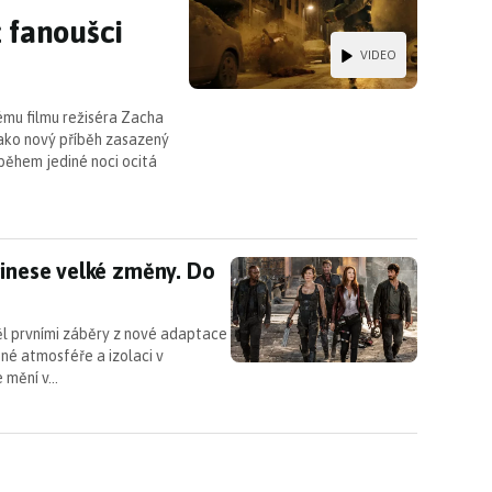
 fanoušci
VIDEO
vému filmu režiséra Zacha
ako nový příběh zasazený
 během jediné noci ocitá
řinese velké změny. Do kin dorazí už letos
řinese velké změny. Do
ěl prvními záběry z nové adaptace
né atmosféře a izolaci v
e mění v…