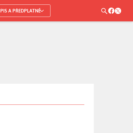
PIS A PŘEDPLATNÉ
 fanoušci čekali